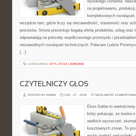
wysokiego ciśnienia. Nasza 
na projektowaniu, produkcji
kompleksowych rozwiązań, 
wszędzie tam, gdzie liczy się niezawodność, staranność oraz o
procesów. Strona prezentuje bogatą ofertę produktów, usług oraz t
odpowiadają na potrzeby współczesnego przemysłu i przedsiębio
niezawodnych rozwiązań technicznych. Polecam Ludzie Przemysł
[…]
CATEGORIES:
STYL ŻYCIA I ZDROWIE
CZYTELNICZY GŁOS
POSTED BY ADMIN
CZE - 27 - 2026
MOŻLIWOŚĆ KOMENTOWA
Ekos-Sułów to wartościowy 
który pokazuje, że troska 
wielkich wyrzeczeń, skompl
kosztownych zmian. To prze
może znaleźć wskazówki, p