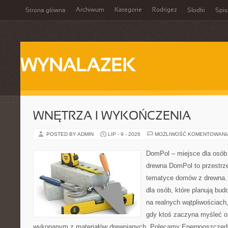
Archiwum
Kategorie
Rodrigez
Strona główna
Słodki
Spis
WYNALAZEK
WNĘTRZA I WYKOŃCZENIA
POSTED BY ADMIN
LIP - 9 - 2026
MOŻLIWOŚĆ KOMENTOWAN
DomPol – miejsce dla osób
drewna DomPol to przestrz
tematyce domów z drewna. 
dla osób, które planują bu
na realnych wątpliwościach,
gdy ktoś zaczyna myśleć 
wykonanym z materiałów drewnianych. Polecamy Energooszczędno