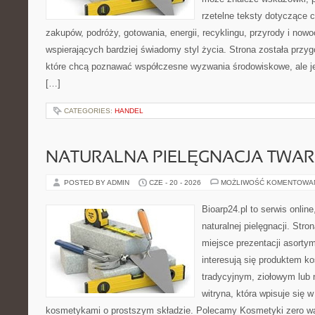
rzetelne teksty dotyczące
zakupów, podróży, gotowania, energii, recyklingu, przyrody i no
wspierających bardziej świadomy styl życia. Strona została przy
które chcą poznawać współczesne wyzwania środowiskowe, ale je
[…]
CATEGORIES:
HANDEL
NATURALNA PIELĘGNACJA TWAR
POSTED BY ADMIN
CZE - 20 - 2026
MOŻLIWOŚĆ KOMENTOWA
Bioarp24.pl to serwis online
naturalnej pielęgnacji. Str
miejsce prezentacji asortym
interesują się produktem k
tradycyjnym, ziołowym lub 
witryna, która wpisuje się 
kosmetykami o prostszym składzie. Polecamy Kosmetyki zero wa