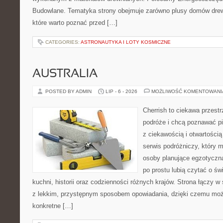
Budowlane. Tematyka strony obejmuje zarówno plusy domów drewn
które warto poznać przed […]
CATEGORIES:
ASTRONAUTYKA I LOTY KOSMICZNE
AUSTRALIA
POSTED BY ADMIN
LIP - 6 - 2026
MOŻLIWOŚĆ KOMENTOWAN
Cherrish to ciekawa przestr
podróże i chcą poznawać pi
z ciekawością i otwartości
serwis podróżniczy, który 
osoby planujące egzotyczną 
po prostu lubią czytać o świ
kuchni, historii oraz codzienności różnych krajów. Strona łączy 
z lekkim, przystępnym sposobem opowiadania, dzięki czemu moż
konkretne […]