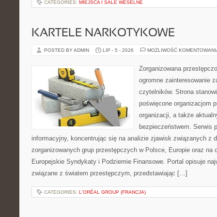
CATEGORIES:
MIEJSCA I SALE WESELNE
KARTELE NARKOTYKOWE
POSTED BY ADMIN
LIP - 5 - 2026
MOŻLIWOŚĆ KOMENTOWAN
Zorganizowana przestępczoś
ogromne zainteresowanie za
czytelników. Strona stanow
poświęcone organizacjom p
organizacji, a także aktu
bezpieczeństwem. Serwis p
informacyjny, koncentrując się na analizie zjawisk związanych z d
zorganizowanych grup przestępczych w Polsce, Europie oraz na 
Europejskie Syndykaty i Podziemie Finansowe. Portal opisuje na
związane z światem przestępczym, przedstawiając […]
CATEGORIES:
L'ORÉAL GROUP (FRANCJA)