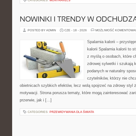
CATEGORIES:
MONTRAVELS
NOWINKI I TRENDY W ODCHUDZ
POSTED BY ADMIN
CZE - 18 - 2026
MOŻLIWOŚĆ KOMENTOWA
Spalarnia kalorii – przystę
kalorii Spalarnia kalorii to
z myślą o osobach, które 
zdrowej sylwetki i szukają 
podanych w naturalny sposó
czytelników, którzy nie chc
obietnicach szybkich efektów, lecz wolą spojrzeć na zdrowy styl 
motywacji. Strona porusza tematy, które mogą zainteresować za
przerwie, jak i […]
CATEGORIES:
PRZEWIDYWANIA DLA ŚWIATA