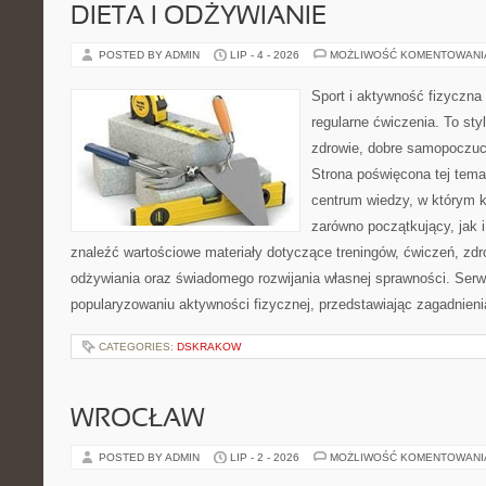
DIETA I ODŻYWIANIE
POSTED BY ADMIN
LIP - 4 - 2026
MOŻLIWOŚĆ KOMENTOWAN
Sport i aktywność fizyczna 
regularne ćwiczenia. To sty
zdrowie, dobre samopoczuci
Strona poświęcona tej tem
centrum wiedzy, w którym k
zarówno początkujący, jak
znaleźć wartościowe materiały dotyczące treningów, ćwiczeń, zdr
odżywiania oraz świadomego rozwijania własnej sprawności. Serwi
popularyzowaniu aktywności fizycznej, przedstawiając zagadnien
CATEGORIES:
DSKRAKOW
WROCŁAW
POSTED BY ADMIN
LIP - 2 - 2026
MOŻLIWOŚĆ KOMENTOWAN