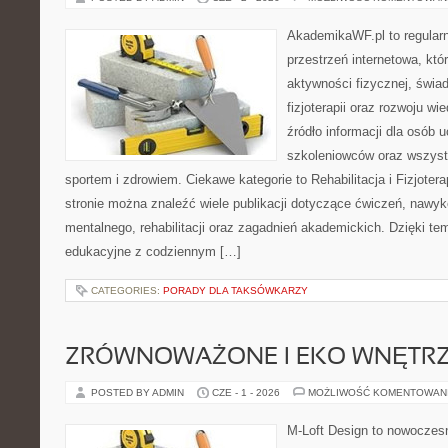
AkademikaWF.pl to regular
przestrzeń internetowa, któ
aktywności fizycznej, świa
fizjoterapii oraz rozwoju w
źródło informacji dla osób 
szkoleniowców oraz wszyst
sportem i zdrowiem. Ciekawe kategorie to Rehabilitacja i Fizjoterap
stronie można znaleźć wiele publikacji dotyczące ćwiczeń, nawy
mentalnego, rehabilitacji oraz zagadnień akademickich. Dzięki te
edukacyjne z codziennym […]
CATEGORIES:
PORADY DLA TAKSÓWKARZY
ZRÓWNOWAŻONE I EKO WNĘTR
POSTED BY ADMIN
CZE - 1 - 2026
MOŻLIWOŚĆ KOMENTOWAN
M-Loft Design to nowoczes