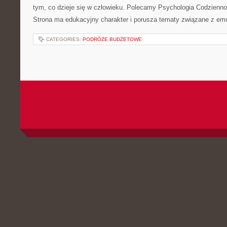
tym, co dzieje się w człowieku. Polecamy Psychologia Codziennoś
Strona ma edukacyjny charakter i porusza tematy związane z em
CATEGORIES:
PODRÓŻE BUDŻETOWE