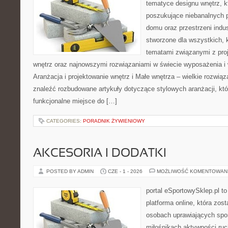
tematyce designu wnętrz, kt
poszukujące niebanalnych 
domu oraz przestrzeni indus
stworzone dla wszystkich, k
tematami związanymi z pro
wnętrz oraz najnowszymi rozwiązaniami w świecie wyposażenia i 
Aranżacja i projektowanie wnętrz i Małe wnętrza – wielkie rozwią
znaleźć rozbudowane artykuły dotyczące stylowych aranżacji, kt
funkcjonalne miejsce do […]
CATEGORIES:
PORADNIK ŻYWIENIOWY
AKCESORIA I DODATKI
POSTED BY ADMIN
CZE - 1 - 2026
MOŻLIWOŚĆ KOMENTOWAN
portal eSportowySklep.pl to
platforma online, która zos
osobach uprawiających spor
miłośnikach aktywności ruch