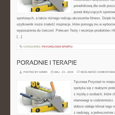
poradnikową dla osób posz
porad dotyczących sportowe
sportowych, a także różnego rodzaju akcesoriów fitness. Dzięki b
użytkownik może znaleźć inspiracje, które pomogą mu w wyborz
wyposażenia do ćwiczeń. Polecam Testy i recenzje produktów i Akc
[…]
CATEGORIES:
PSYCHOLOGIA SPORTU
PORADNIE I TERAPIE
POSTED BY ADMIN
MAJ - 23 - 2026
MOŻLIWOŚĆ KOMENTOWA
Tęczowa Przystań to miejs
spotyka się z realnymi pro
z myślą o osobach, które c
równowagi w codzienności
dobrze oddaje klimat tego m
z nadzieją, a jednocześnie 