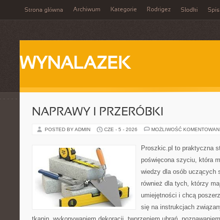
Archiwum
Kategorie
Rodrigez
Strona główna
Słodki
Spis
WYNALAZEK
NAPRAWY I PRZERÓBKI
POSTED BY ADMIN
CZE - 5 - 2026
MOŻLIWOŚĆ KOMENTOWAN
Proszkic.pl to praktyczna s
poświęcona szyciu, która 
wiedzy dla osób uczących s
również dla tych, którzy m
umiejętności i chcą poszer
się na instrukcjach związa
tkanin, wykonywaniem dekoracji, tworzeniem ubrań, poznawaniem