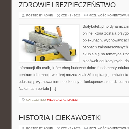
ZDROWIE I BEZPIECZEŃSTWO
POSTED BY ADMIN
CZE - 3 - 2026
MOŻLIWOŚĆ KOMENTOWAN
Bialykotek.pl to dynamiczni
online, która została przyg
opiekunach, wychowawcach
osobach zainteresowanych 
skupia się na tematyce żło
placówek edukacyjnych, do
informacji dla osób, które chcą budować dobre fundamenty eduka
centrum informacji, w której można znaleźć inspiracje, omówienia
edukacją, wychowaniem i codziennym funkcjonowaniem dzieci na
Na łamach portalu […]
CATEGORIES:
MIEJSCA Z KLIMATEM
HISTORIA I CIEKAWOSTKI
POSTED BY ADMIN
CZE - 2 - 2026
MOŻLIWOŚĆ KOMENTOWAN