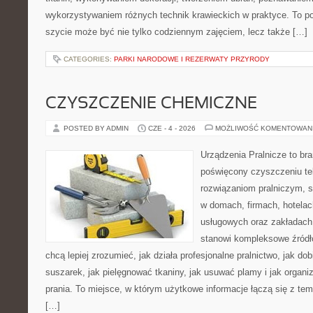
wykorzystywaniem różnych technik krawieckich w praktyce. To por
szycie może być nie tylko codziennym zajęciem, lecz także […]
CATEGORIES:
PARKI NARODOWE I REZERWATY PRZYRODY
CZYSZCZENIE CHEMICZNE
POSTED BY ADMIN
CZE - 4 - 2026
MOŻLIWOŚĆ KOMENTOWAN
Urządzenia Pralnicze to br
poświęcony czyszczeniu tek
rozwiązaniom pralniczym, 
w domach, firmach, hotelach
usługowych oraz zakładach
stanowi kompleksowe źródło
chcą lepiej zrozumieć, jak działa profesjonalne pralnictwo, jak dob
suszarek, jak pielęgnować tkaniny, jak usuwać plamy i jak organ
prania. To miejsce, w którym użytkowe informacje łączą się z tema
[…]