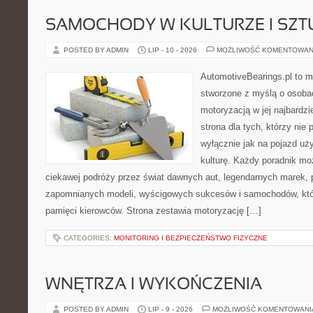
SAMOCHODY W KULTURZE I SZT
POSTED BY ADMIN
LIP - 10 - 2026
MOŻLIWOŚĆ KOMENTOWAN
AutomotiveBearings.pl to 
stworzone z myślą o osobac
motoryzacją w jej najbardz
strona dla tych, którzy nie
wyłącznie jak na pojazd uż
kulturę. Każdy poradnik mo
ciekawej podróży przez świat dawnych aut, legendarnych marek, 
zapomnianych modeli, wyścigowych sukcesów i samochodów, które
pamięci kierowców. Strona zestawia motoryzację […]
CATEGORIES:
MONITORING I BEZPIECZEŃSTWO FIZYCZNE
WNĘTRZA I WYKOŃCZENIA
POSTED BY ADMIN
LIP - 9 - 2026
MOŻLIWOŚĆ KOMENTOWAN