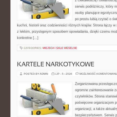
z ciekawością i otwartości
serwis podróżniczy, który 
osoby planujące egzotyczną 
po prostu lubią czytać o świ
kuchni, historii oraz codzienności różnych krajów. Strona łączy 
z lekkim, przystępnym sposobem opowiadania, dzięki czemu moż
konkretne […]
CATEGORIES:
MIEJSCA I SALE WESELNE
KARTELE NARKOTYKOWE
POSTED BY ADMIN
LIP - 5 - 2026
MOŻLIWOŚĆ KOMENTOWAN
Zorganizowana przestępczoś
ogromne zainteresowanie za
czytelników. Strona stanow
poświęcone organizacjom p
organizacji, a także aktu
bezpieczeństwem. Serwis p