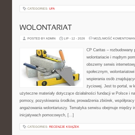
CATEGORIES:
UFA
WOLONTARIAT
POSTED BY ADMIN
LIP - 12 - 2026
MOŻLIWOŚĆ KOMENTOWAN
CP Caritas – rozbudowany p
wolontariacie i mądrym pom
obszerny serwis internetow
społecznym, wolontariatow
wspierania osób znajdującyc
życiowej. Jest to portal, 
użyteczne materiały dotyczące działalności fundacji w Polsce i n
pomocy, pozyskiwania środków, prowadzenia zbiórek, współpracy
angażowania wolontariuszy. Tematyka serwisu obejmuje między i
inicjatywach pomocowych, […]
CATEGORIES:
RECENZJE KSIĄŻEK