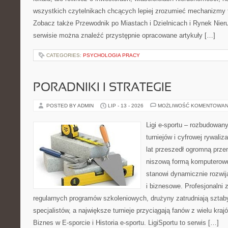
wszystkich czytelnikach chcących lepiej zrozumieć mechanizmy 
Zobacz także Przewodnik po Miastach i Dzielnicach i Rynek Nie
serwisie można znaleźć przystępnie opracowane artykuły […]
CATEGORIES:
PSYCHOLOGIA PRACY
PORADNIKI I STRATEGIE
POSTED BY ADMIN
LIP - 13 - 2026
MOŻLIWOŚĆ KOMENTOWAN
Ligi e-sportu – rozbudowany
turniejów i cyfrowej rywaliz
lat przeszedł ogromną prze
niszową formą komputerowej
stanowi dynamicznie rozwij
i biznesowe. Profesjonalni 
regularnych programów szkoleniowych, drużyny zatrudniają sztab
specjalistów, a największe turnieje przyciągają fanów z wielu kraj
Biznes w E-sporcie i Historia e-sportu. LigiSportu to serwis […]