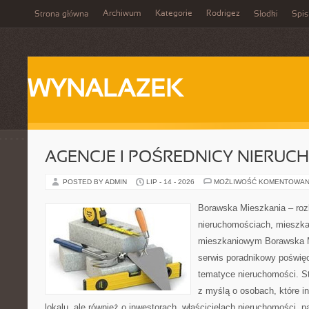
Archiwum
Kategorie
Rodrigez
Strona główna
Słodki
Spis
WYNALAZEK
AGENCJE I POŚREDNICY NIERUC
POSTED BY ADMIN
LIP - 14 - 2026
MOŻLIWOŚĆ KOMENTOWAN
Borawska Mieszkania – roz
nieruchomościach, mieszka
mieszkaniowym Borawska M
serwis poradnikowy poświę
tematyce nieruchomości. S
z myślą o osobach, które i
lokalu, ale również o inwestorach, właścicielach nieruchomości, 