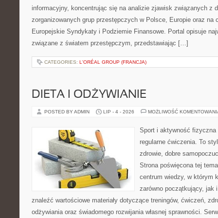
informacyjny, koncentrując się na analizie zjawisk związanych z d
zorganizowanych grup przestępczych w Polsce, Europie oraz na 
Europejskie Syndykaty i Podziemie Finansowe. Portal opisuje na
związane z światem przestępczym, przedstawiając […]
CATEGORIES:
L'ORÉAL GROUP (FRANCJA)
DIETA I ODŻYWIANIE
POSTED BY ADMIN
LIP - 4 - 2026
MOŻLIWOŚĆ KOMENTOWAN
Sport i aktywność fizyczna 
regularne ćwiczenia. To sty
zdrowie, dobre samopoczuci
Strona poświęcona tej tem
centrum wiedzy, w którym k
zarówno początkujący, jak
znaleźć wartościowe materiały dotyczące treningów, ćwiczeń, zdr
odżywiania oraz świadomego rozwijania własnej sprawności. Serwi