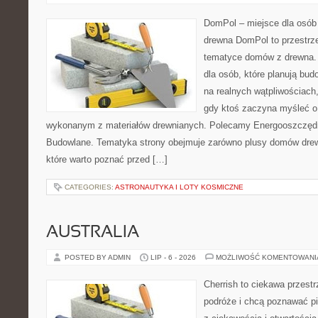
DomPol – miejsce dla osób
drewna DomPol to przestrz
tematyce domów z drewna. 
dla osób, które planują bu
na realnych wątpliwościach,
gdy ktoś zaczyna myśleć 
wykonanym z materiałów drewnianych. Polecamy Energooszczędno
Budowlane. Tematyka strony obejmuje zarówno plusy domów drewn
które warto poznać przed […]
CATEGORIES:
ASTRONAUTYKA I LOTY KOSMICZNE
AUSTRALIA
POSTED BY ADMIN
LIP - 6 - 2026
MOŻLIWOŚĆ KOMENTOWAN
Cherrish to ciekawa przestr
podróże i chcą poznawać pi