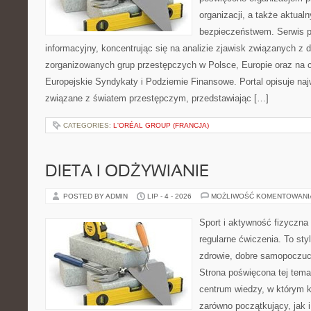
organizacji, a także aktu
bezpieczeństwem. Serwis p
informacyjny, koncentrując się na analizie zjawisk związanych z d
zorganizowanych grup przestępczych w Polsce, Europie oraz na 
Europejskie Syndykaty i Podziemie Finansowe. Portal opisuje na
związane z światem przestępczym, przedstawiając […]
CATEGORIES:
L'ORÉAL GROUP (FRANCJA)
DIETA I ODŻYWIANIE
POSTED BY ADMIN
LIP - 4 - 2026
MOŻLIWOŚĆ KOMENTOWAN
Sport i aktywność fizyczna 
regularne ćwiczenia. To sty
zdrowie, dobre samopoczuci
Strona poświęcona tej tem
centrum wiedzy, w którym k
zarówno początkujący, jak