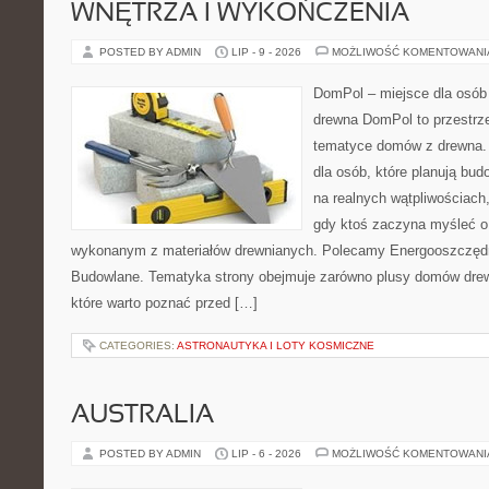
WNĘTRZA I WYKOŃCZENIA
POSTED BY ADMIN
LIP - 9 - 2026
MOŻLIWOŚĆ KOMENTOWAN
DomPol – miejsce dla osób
drewna DomPol to przestrz
tematyce domów z drewna. 
dla osób, które planują bu
na realnych wątpliwościach,
gdy ktoś zaczyna myśleć 
wykonanym z materiałów drewnianych. Polecamy Energooszczędno
Budowlane. Tematyka strony obejmuje zarówno plusy domów drewn
które warto poznać przed […]
CATEGORIES:
ASTRONAUTYKA I LOTY KOSMICZNE
AUSTRALIA
POSTED BY ADMIN
LIP - 6 - 2026
MOŻLIWOŚĆ KOMENTOWAN