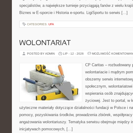
specjalistów, a największe turnieje przyciągają fanów z wielu kraj
Biznes w E-sporcie i Historia e-sportu. LigiSportu to serwis […]
CATEGORIES:
UFA
WOLONTARIAT
POSTED BY ADMIN
LIP - 12 - 2026
MOŻLIWOŚĆ KOMENTOWAN
CP Caritas – rozbudowany p
wolontariacie i mądrym pom
obszerny serwis internetow
społecznym, wolontariatow
wspierania osób znajdującyc
życiowej. Jest to portal, 
użyteczne materiały dotyczące działalności fundacji w Polsce i n
pomocy, pozyskiwania środków, prowadzenia zbiórek, współpracy
angażowania wolontariuszy. Tematyka serwisu obejmuje między i
inicjatywach pomocowych, […]