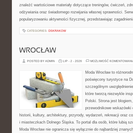
znaleźć wartościowe materiały dotyczące treningów, ćwiczeń, zdr
odżywiania oraz świadomego rozwijania własnej sprawności. Serwi
popularyzowaniu aktywności fizycznej, przedstawiając zagadnien
CATEGORIES:
DSKRAKOW
WROCŁAW
POSTED BY ADMIN
LIP - 2 - 2026
MOŻLIWOŚĆ KOMENTOWAN
Moda Wrocław to różnorodn
poświęcony turystyce na D
szczególnym uwzględnienie
które tworzą niezwykle insp
Polski. Strona jest blogie
przewodnikowe wskazówki 
historii, kultury, architektury, przyrody, wydarzeń, rekreacji oraz
i miasteczkach Dolnego Śląska. To portal dla osób, które lubią s
Moda Wrocław nie ogranicza się wyłącznie do najbardziej znanyc