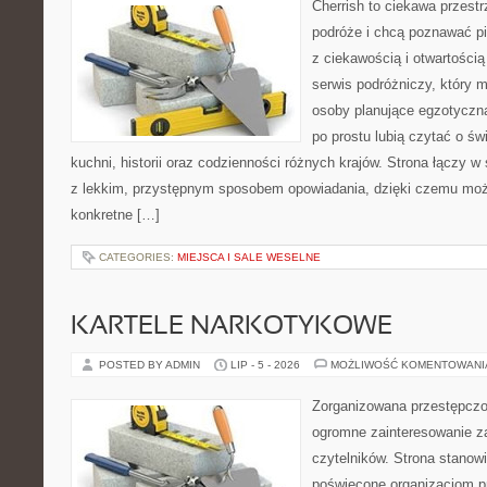
Cherrish to ciekawa przestr
podróże i chcą poznawać pi
z ciekawością i otwartości
serwis podróżniczy, który 
osoby planujące egzotyczną 
po prostu lubią czytać o świ
kuchni, historii oraz codzienności różnych krajów. Strona łączy 
z lekkim, przystępnym sposobem opowiadania, dzięki czemu moż
konkretne […]
CATEGORIES:
MIEJSCA I SALE WESELNE
KARTELE NARKOTYKOWE
POSTED BY ADMIN
LIP - 5 - 2026
MOŻLIWOŚĆ KOMENTOWAN
Zorganizowana przestępczoś
ogromne zainteresowanie za
czytelników. Strona stanow
poświęcone organizacjom p