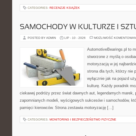
CATEGORIES:
RECENZJE KSIĄŻEK
SAMOCHODY W KULTURZE I SZT
POSTED BY ADMIN
LIP - 10 - 2026
MOŻLIWOŚĆ KOMENTOWAN
AutomotiveBearings.pl to 
stworzone z myślą o osobac
motoryzacją w jej najbardz
strona dla tych, którzy nie
wyłącznie jak na pojazd uż
kulturę. Każdy poradnik mo
ciekawej podróży przez świat dawnych aut, legendarnych marek, 
zapomnianych modeli, wyścigowych sukcesów i samochodów, które
pamięci kierowców. Strona zestawia motoryzację […]
CATEGORIES:
MONITORING I BEZPIECZEŃSTWO FIZYCZNE