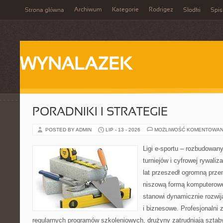
Archiwum
Kategorie
Rodrigez
Strona główna
Słodki
Spis
WYNALAZEK
PORADNIKI I STRATEGIE
POSTED BY ADMIN
LIP - 13 - 2026
MOŻLIWOŚĆ KOMENTOWAN
Ligi e-sportu – rozbudowany
turniejów i cyfrowej rywaliz
lat przeszedł ogromną prze
niszową formą komputerowej
stanowi dynamicznie rozwij
i biznesowe. Profesjonalni 
regularnych programów szkoleniowych, drużyny zatrudniają sztab