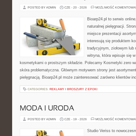
POSTED BY ADMIN
CZE - 20 - 2026
MOŻLIWOŚĆ KOMENTOWA
Bioarp24.pl to serwis online
naturalnej pielęgnacji. Str
miejsce prezentacji asortym
interesują się produktem k
tradycyjnym, ziołowym lub 
witryna, która wpisuje się 
kosmetykami o prostszym składzie. Polecamy Kosmetyki zero wa
skóra problematyczna. Głównym motywem strony jest asortyment 
pielęgnacją. Bioarp24.pl może zainteresować zarówno klientów in
CATEGORIES:
REKLAMY I BROSZURY Z EPOKI
MODA I URODA
POSTED BY ADMIN
CZE - 19 - 2026
MOŻLIWOŚĆ KOMENTOWA
Studio Veriss to nowoczes