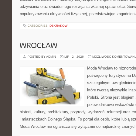
odżywiania oraz świadomego rozwijania własnej sprawności. Serwi
popularyzowaniu aktywności fizycznej, przedstawiając zagadnien
CATEGORIES:
DSKRAKOW
WROCŁAW
POSTED BY ADMIN
LIP - 2 - 2026
MOŻLIWOŚĆ KOMENTOWAN
Moda Wrocław to różnorodn
poświęcony turystyce na D
szczególnym uwzględnienie
które tworzą niezwykle insp
Polski. Strona jest blogie
przewodnikowe wskazówki 
historii, kultury, architektury, przyrody, wydarzeń, rekreacji oraz
i miasteczkach Dolnego Śląska. To portal dla osób, które lubią s
Moda Wrocław nie ogranicza się wyłącznie do najbardziej znanyc