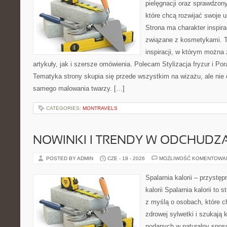
pielęgnacji oraz sprawdzo
które chcą rozwijać swoje 
Strona ma charakter inspira
związane z kosmetykami. T
inspiracji, w którym można
artykuły, jak i szersze omówienia. Polecam Stylizacja fryzur i Pora
Tematyka strony skupia się przede wszystkim na wizażu, ale nie 
samego malowania twarzy. […]
CATEGORIES:
MONTRAVELS
NOWINKI I TRENDY W ODCHUDZ
POSTED BY ADMIN
CZE - 18 - 2026
MOŻLIWOŚĆ KOMENTOWA
Spalarnia kalorii – przystę
kalorii Spalarnia kalorii to
z myślą o osobach, które 
zdrowej sylwetki i szukają 
podanych w naturalny sposó