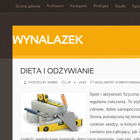
Archiwum
Kategorie
Rodrigez
Strona główna
Słodki
Spis
WYNALAZEK
DIETA I ODŻYWIANIE
POSTED BY ADMIN
LIP - 4 - 2026
MOŻLIWOŚĆ KOMENTOWAN
Sport i aktywność fizyczna 
regularne ćwiczenia. To sty
zdrowie, dobre samopoczuci
Strona poświęcona tej tem
centrum wiedzy, w którym k
zarówno początkujący, jak
znaleźć wartościowe materiały dotyczące treningów, ćwiczeń, zdr