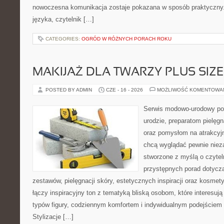
nowoczesna komunikacja zostaje pokazana w sposób praktyczny
języka, czytelnik […]
CATEGORIES:
OGRÓD W RÓŻNYCH PORACH ROKU
MAKIJAŻ DLA TWARZY PLUS SIZE
POSTED BY ADMIN
CZE - 16 - 2026
MOŻLIWOŚĆ KOMENTOWA
Serwis modowo-urodowy po
urodzie, preparatom pielęg
oraz pomysłom na atrakcyjn
chcą wyglądać pewnie nieza
stworzone z myślą o czytel
przystępnych porad dotyc
zestawów, pielęgnacji skóry, estetycznych inspiracji oraz kosme
łączy inspiracyjny ton z tematyką bliską osobom, które interesują
typów figury, codziennym komfortem i indywidualnym podejściem
Stylizacje […]