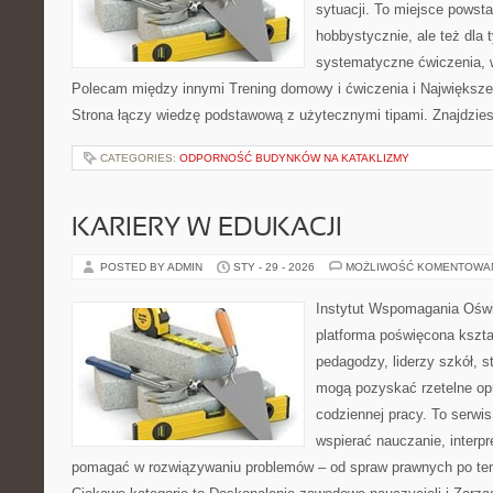
sytuacji. To miejsce powsta
hobbystycznie, ale też dla 
systematyczne ćwiczenia, w
Polecam między innymi Trening domowy i ćwiczenia i Największe b
Strona łączy wiedzę podstawową z użytecznymi tipami. Znajdzies
CATEGORIES:
ODPORNOŚĆ BUDYNKÓW NA KATAKLIZMY
KARIERY W EDUKACJI
POSTED BY ADMIN
STY - 29 - 2026
MOŻLIWOŚĆ KOMENTOWA
Instytut Wspomagania Oświ
platforma poświęcona kszta
pedagodzy, liderzy szkół, s
mogą pozyskać rzetelne op
codziennej pracy. To serwi
wspierać nauczanie, interp
pomagać w rozwiązywaniu problemów – od spraw prawnych po t