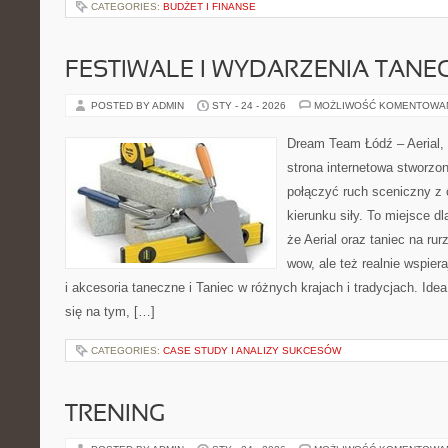
CATEGORIES:
BUDŻET I FINANSE
FESTIWALE I WYDARZENIA TANE
POSTED BY ADMIN
STY - 24 - 2026
MOŻLIWOŚĆ KOMENTOWA
Dream Team Łódź – Aerial, 
strona internetowa stworzon
połączyć ruch sceniczny z ć
kierunku siły. To miejsce dl
że Aerial oraz taniec na rurz
wow, ale też realnie wspier
i akcesoria taneczne i Taniec w różnych krajach i tradycjach. Id
się na tym, […]
CATEGORIES:
CASE STUDY I ANALIZY SUKCESÓW
TRENING