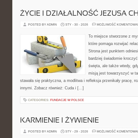
ŻYCIE I DZIAŁALNOŚĆ JEZUSA 
POSTED BY ADMIN
STY - 30 - 2026
MOŻLIWOŚĆ KOMENTOWA
To miejsce stworzone z my
które pomaga rozwijać relac
Strona jest punktem odniesi
bardziej świadomie kroczyć 
święta, ale także wtedy, gd
misją jest towarzyszyć w t
stawała się praktyczna, a modlitwa i refleksja przenikały pracę, r
innymi. Zobacz również: Cuda i […]
CATEGORIES:
FUNDACJE W POLSCE
KARMIENIE I ŻYWIENIE
POSTED BY ADMIN
STY - 29 - 2026
MOŻLIWOŚĆ KOMENTOWA