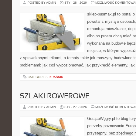
POSTED BY ADMIN
STY - 28 - 2026
MOŻLIWOŚĆ KOMENTOWA
sklep-pusmak.pl to portal o
powstał z myślą o osobach
remontują mieszkanie, dopi
albo po prostu chcą mieć 
wykonana na budowie będzie
miejsce, w którym wyposaże
z sprawdzonymi trikami, a tematy takie jak maszyny budowlane ł
problemami: jak coś wypoziomować, jak przykręcić elementy, jak
CATEGORIES:
KRAŚNIK
SZLAKI ROWEROWE
POSTED BY ADMIN
STY - 27 - 2026
MOŻLIWOŚĆ KOMENTOWA
GorąceWęgry.pl to blog tury
potrzeby poznawania Euro
przystępny, bez zbędnego n