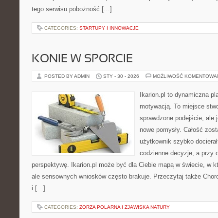
tego serwisu pobożność […]
CATEGORIES:
STARTUPY I INNOWACJE
KONIE W SPORCIE
POSTED BY ADMIN
STY - 30 - 2026
MOŻLIWOŚĆ KOMENTOWA
Ikarion.pl to dynamiczna pl
motywacją. To miejsce stwo
sprawdzone podejście, ale
nowe pomysły. Całość zost
użytkownik szybko docierał
codzienne decyzje, a przy 
perspektywę. Ikarion.pl może być dla Ciebie mapą w świecie, w kt
ale sensownych wniosków często brakuje. Przeczytaj także Chorob
i […]
CATEGORIES:
ZORZA POLARNA I ZJAWISKA NATURY