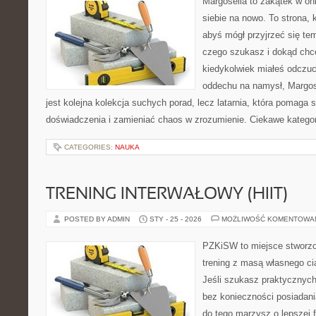
Margoseila to zakątek w on
siebie na nowo. To strona, 
abyś mógł przyjrzeć się tem
czego szukasz i dokąd chce
kiedykolwiek miałeś odczuci
oddechu na namysł, Margosei
jest kolejna kolekcja suchych porad, lecz latarnia, która pomag
doświadczenia i zamieniać chaos w zrozumienie. Ciekawe kategor
CATEGORIES:
NAUKA
TRENING INTERWAŁOWY (HIIT)
POSTED BY ADMIN
STY - 25 - 2026
MOŻLIWOŚĆ KOMENTOWA
PZKiSW to miejsce stworzo
trening z masą własnego cia
Jeśli szukasz praktycznych
bez konieczności posiadan
do tego marzysz o lepszej f