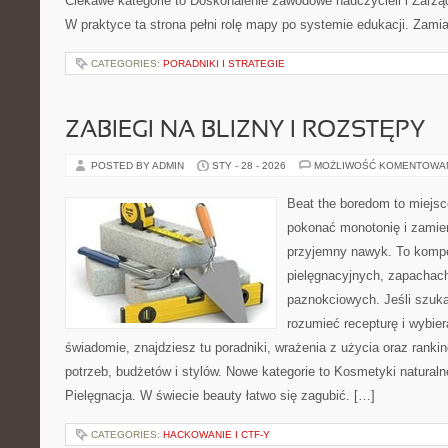
Ciekawe kategorie to Doskonalenie zawodowe nauczycieli i Zarz
W praktyce ta strona pełni rolę mapy po systemie edukacji. Zami
CATEGORIES:
PORADNIKI I STRATEGIE
ZABIEGI NA BLIZNY I ROZSTĘPY
POSTED BY ADMIN
STY - 28 - 2026
MOŻLIWOŚĆ KOMENTOWA
Beat the boredom to miejsc
pokonać monotonię i zamie
przyjemny nawyk. To komp
pielęgnacyjnych, zapachac
paznokciowych. Jeśli szukas
rozumieć recepturę i wybier
świadomie, znajdziesz tu poradniki, wrażenia z użycia oraz rank
potrzeb, budżetów i stylów. Nowe kategorie to Kosmetyki naturalne
Pielęgnacja. W świecie beauty łatwo się zagubić. […]
CATEGORIES:
HACKOWANIE I CTF-Y