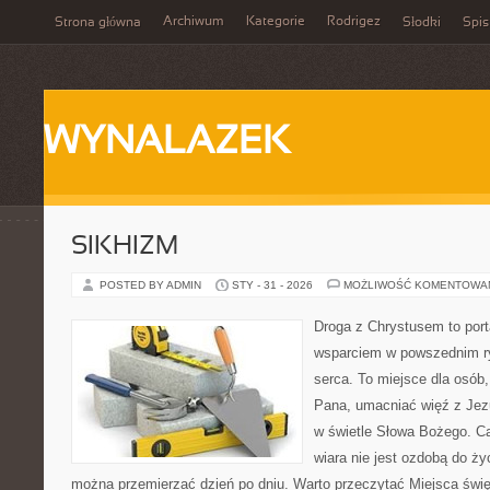
Archiwum
Kategorie
Rodrigez
Strona główna
Słodki
Spis
WYNALAZEK
SIKHIZM
POSTED BY ADMIN
STY - 31 - 2026
MOŻLIWOŚĆ KOMENTOWA
Droga z Chrystusem to porta
wsparciem w powszednim ry
serca. To miejsce dla osób,
Pana, umacniać więź z Je
w świetle Słowa Bożego. Ca
wiara nie jest ozdobą do życ
można przemierzać dzień po dniu. Warto przeczytać Miejsca świę