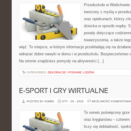
Przedszkole w Wielichowie 
tworzony z myślą o przeds
oraz opiekunach, którzy ch
dziecka w sposób mądry. S
porady dotyczące codzienn
towarzyszenia, a także teg
więź. To miejsce, w którym informacje przekładają się na działani
wdrażać dobre nawyki w domu i w przedszkolu. Bezpieczeństwo dz
Na stronie znajdziesz pomysły na aktywności […]
CATEGORIES:
DEKORACJE I PODANIE LODÓW
E-SPORT I GRY WIRTUALNE
POSTED BY ADMIN
STY - 29 - 2026
MOŻLIWOŚĆ KOMENTOWA
To serwis poświęcony grze w
oraz kręglarstwu – czterem 
liczy się dokładność, spokó