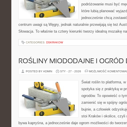
podróżowanie musi być męc
które lubią planować wyjazd
jednocześnie chcą zostawi
centrum uwagi są Węgry, jednak naturalnie przewijają się też Aus
Słowacja. To właśnie ta cztery kierunki tworzy idealną mozaikę na
CATEGORIES:
DSKRAKOW
ROŚLINY MIODODAJNE I OGRÓD
POSTED BY ADMIN
STY - 27 - 2026
MOŻLIWOŚĆ KOMENTOWA
Świat roślin to platforma, w 
spotyka się z praktyką w pr
ogrodów. To opowieść o tym
zamienić się w spójny ogród,
bujnie, a człowiek odzyskuj
stoi Kraków i okolice, czyl
bywa kapryśna, a jednocześnie daje ogrom możliwości do tworze