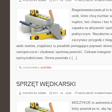
POSTED BY ADMIN
STY - 24 - 2026
MOŻLIWOŚĆ KOMENTOWA
Bieganiewwarszawie.pl to 
osób, które chcą truchtać w 
mądrze, bez chaosu i bez ko
zajawka na aktywność spot
praktycznym. Niezależnie o
zaczynasz przygodę z bieg
wiele startów, znajdziesz tu poradniki pomagające poprawić ekon
samopoczucie i zbudować sportową pewność. Ciekawe kategorie to
wytrzymałościowe. Strona powstała z […]
CATEGORIES:
AUSTRIA
SPRZĘT WĘDKARSKI
POSTED BY ADMIN
STY - 24 - 2026
MOŻLIWOŚĆ KOMENTOWA
MOCZYKIJE to autonomiczn
który powstał po to, aby ł