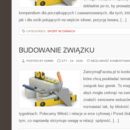
dokładnie po to, by prowadz
kompendium dla początkujących i zaawansowanych, dla tych, któ
jak i dla osób polujących na wejście siłowe, pozycję lewara, […]
CATEGORIES:
SPORT W CHINACH
BUDOWANIE ZWIĄZKU
POSTED BY ADMIN
STY - 24 - 2026
MOŻLIWOŚĆ KOMENTOWA
ZatrzymajFaceta.pl to konkr
które chcą poukładać temat
związek bez gierek. To mie
abyś mogła zerknąć na swo
znaleźć sensowne wskazów
rozmawiać tak, by bliskość 
tygodniach. Polecamy Miłość i relacje w erze cyfrowej i Przed śl
tym, co naprawdę utrzymuje uwagę w relacji: spójność, […]