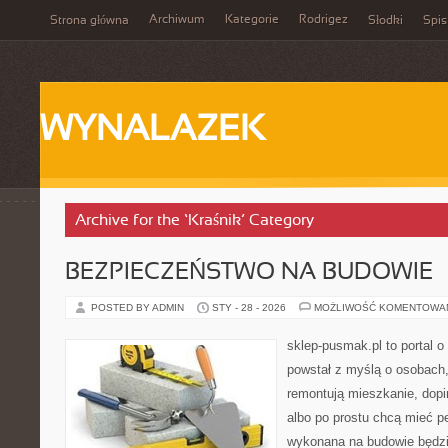
Archiwum
Kategorie
Rodrigez
Strona główna
Słodki
Spis
WYNALAZEK
Archive for the ‘Kraśnik’ Category
BEZPIECZEŃSTWO NA BUDOWIE
POSTED BY ADMIN
STY - 28 - 2026
MOŻLIWOŚĆ KOMENTOWA
sklep-pusmak.pl to portal o
powstał z myślą o osobach
remontują mieszkanie, dopi
albo po prostu chcą mieć 
wykonana na budowie będzie