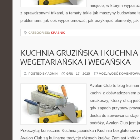
miejsce, w którym wyposaże
z sprawdzonymi trikami, a tematy takie jak maszyny budowlane ł
problemami: jak coś wypoziomować, jak przykręcić elementy, jak
CATEGORIES:
KRAŚNIK
KUCHNIA GRUZIŃSKA I KUCHNIA
WEGETARIAŃSKA I WEGAŃSKA
POSTED BY ADMIN
GRU - 17 - 2025
MOŻLIWOŚĆ KOMENTOWA
Avalon Club to blog kulinar
kuchni z doświadczeniem pr
smakoszy, którzy chcą jeść 
gdy zapach przypraw prowad
deska do serwowania staje
podróży, Avalon Club jest j
Przeczytaj koniecznie Kuchnia japońska i Kuchnia bezglutenowa i
Avalon Club są kulinarne tradycje różnych krajów. Zamiast krótki