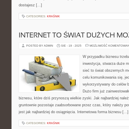
dostajesz […]
CATEGORIES:
KRAŚNIK
INTERNET TO ŚWIAT DUŻYCH MO
POSTED BY ADMIN
SIE - 19 - 2025
MOŻLIWOŚĆ KOMENTOWA
W przypadku biznesu trzeba
inwestycja, stwarza duże 
sieć to świat obszernych mo
celu komunikowania się, je
wykorzystywany do celów ba
Dużo firm już zainwestował
biznesu, które dziś przynoszą wielkie zyski. Jak najbardziej nal
gruntownie pozostaje zaabsorbowane przez czas, który należy po
jest jak najbardziej do osiągnięcia. Internetowa forma biznesu […]
CATEGORIES:
KRAŚNIK