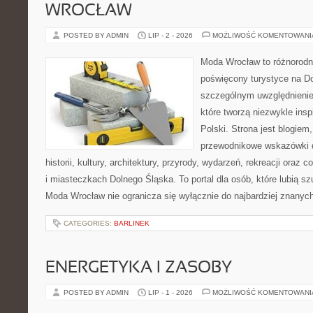
WROCŁAW
POSTED BY ADMIN
LIP - 2 - 2026
MOŻLIWOŚĆ KOMENTOWAN
Moda Wrocław to różnorodn
poświęcony turystyce na D
szczególnym uwzględnienie
które tworzą niezwykle insp
Polski. Strona jest blogie
przewodnikowe wskazówki 
historii, kultury, architektury, przyrody, wydarzeń, rekreacji oraz
i miasteczkach Dolnego Śląska. To portal dla osób, które lubią s
Moda Wrocław nie ogranicza się wyłącznie do najbardziej znanyc
CATEGORIES:
BARLINEK
ENERGETYKA I ZASOBY
POSTED BY ADMIN
LIP - 1 - 2026
MOŻLIWOŚĆ KOMENTOWAN