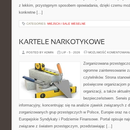
z lekkim, przystępnym sposobem opowiadania, dzięki czemu moż
konkretne […]
CATEGORIES:
MIEJSCA I SALE WESELNE
KARTELE NARKOTYKOWE
POSTED BY ADMIN
LIP - 5 - 2026
MOŻLIWOŚĆ KOMENTOWAN
Zorganizowana przestępczoś
ogromne zainteresowanie za
czytelników. Strona stanow
poświęcone organizacjom p
organizacji, a także aktu
bezpieczeństwem. Serwis p
informacyjny, koncentrując się na analizie zjawisk związanych z d
zorganizowanych grup przestępczych w Polsce, Europie oraz na 
Europejskie Syndykaty i Podziemie Finansowe. Portal opisuje na
związane z światem przestępczym, przedstawiając […]