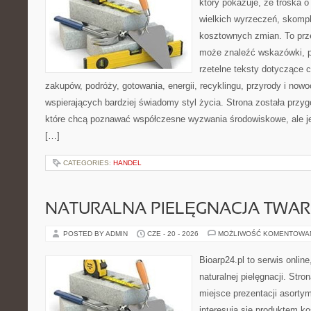
który pokazuje, że troska 
wielkich wyrzeczeń, skompl
kosztownych zmian. To prze
może znaleźć wskazówki, p
rzetelne teksty dotyczące
zakupów, podróży, gotowania, energii, recyklingu, przyrody i no
wspierających bardziej świadomy styl życia. Strona została przy
które chcą poznawać współczesne wyzwania środowiskowe, ale je
[…]
CATEGORIES:
HANDEL
NATURALNA PIELĘGNACJA TWAR
POSTED BY ADMIN
CZE - 20 - 2026
MOŻLIWOŚĆ KOMENTOWA
Bioarp24.pl to serwis online
naturalnej pielęgnacji. Str
miejsce prezentacji asortym
interesują się produktem k