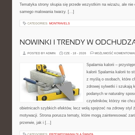
Tematyka strony skupia się przede wszystkim na wizażu, ale nie 
samego malowania twarzy. […]
CATEGORIES:
MONTRAVELS
NOWINKI I TRENDY W ODCHUDZ
POSTED BY ADMIN
CZE - 18 - 2026
MOŻLIWOŚĆ KOMENTOWA
Spalarnia kalorii – przystę
kalorii Spalarnia kalorii to
z myślą o osobach, które 
zdrowej sylwetki i szukają 
podanych w naturalny sposó
czytelników, którzy nie chc
obietnicach szybkich efektów, lecz wolą spojrzeć na zdrowy styl 
motywacji. Strona porusza tematy, które mogą zainteresować za
przerwie, jak i […]
CATEGORIES:
PRZEWIDYWANIA DLA ŚWIATA