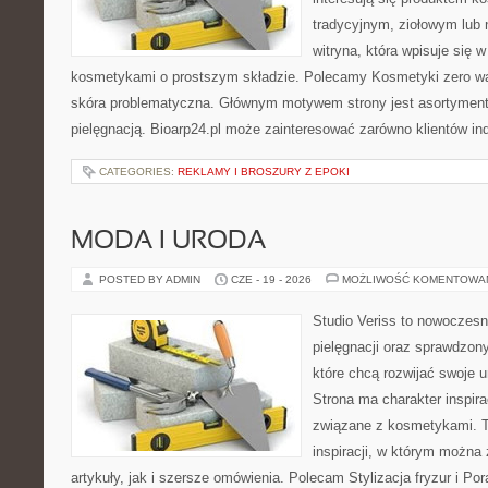
tradycyjnym, ziołowym lub 
witryna, która wpisuje się 
kosmetykami o prostszym składzie. Polecamy Kosmetyki zero wa
skóra problematyczna. Głównym motywem strony jest asortyment 
pielęgnacją. Bioarp24.pl może zainteresować zarówno klientów in
CATEGORIES:
REKLAMY I BROSZURY Z EPOKI
MODA I URODA
POSTED BY ADMIN
CZE - 19 - 2026
MOŻLIWOŚĆ KOMENTOWA
Studio Veriss to nowoczes
pielęgnacji oraz sprawdzo
które chcą rozwijać swoje 
Strona ma charakter inspira
związane z kosmetykami. T
inspiracji, w którym można
artykuły, jak i szersze omówienia. Polecam Stylizacja fryzur i Pora