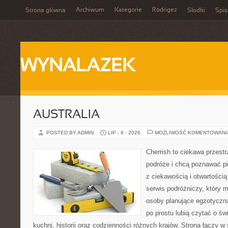
Archiwum
Kategorie
Rodrigez
Strona główna
Słodki
Spis
WYNALAZEK
AUSTRALIA
POSTED BY ADMIN
LIP - 6 - 2026
MOŻLIWOŚĆ KOMENTOWAN
Cherrish to ciekawa przestr
podróże i chcą poznawać pi
z ciekawością i otwartości
serwis podróżniczy, który 
osoby planujące egzotyczną 
po prostu lubią czytać o świ
kuchni, historii oraz codzienności różnych krajów. Strona łączy 