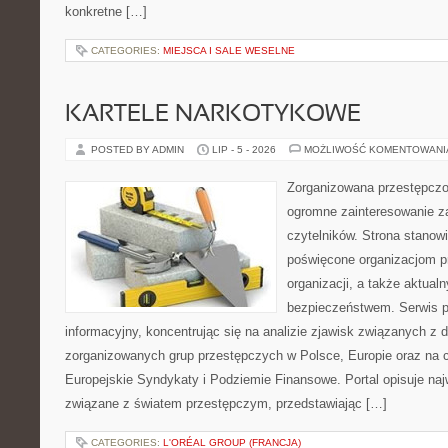
konkretne […]
CATEGORIES:
MIEJSCA I SALE WESELNE
KARTELE NARKOTYKOWE
POSTED BY ADMIN
LIP - 5 - 2026
MOŻLIWOŚĆ KOMENTOWAN
Zorganizowana przestępczoś
ogromne zainteresowanie za
czytelników. Strona stanow
poświęcone organizacjom p
organizacji, a także aktu
bezpieczeństwem. Serwis p
informacyjny, koncentrując się na analizie zjawisk związanych z d
zorganizowanych grup przestępczych w Polsce, Europie oraz na 
Europejskie Syndykaty i Podziemie Finansowe. Portal opisuje na
związane z światem przestępczym, przedstawiając […]
CATEGORIES:
L'ORÉAL GROUP (FRANCJA)