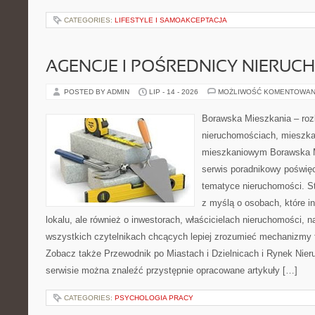
CATEGORIES:
LIFESTYLE I SAMOAKCEPTACJA
AGENCJE I POŚREDNICY NIERUC
POSTED BY ADMIN
LIP - 14 - 2026
MOŻLIWOŚĆ KOMENTOWAN
Borawska Mieszkania – roz
nieruchomościach, mieszka
mieszkaniowym Borawska M
serwis poradnikowy poświę
tematyce nieruchomości. S
z myślą o osobach, które i
lokalu, ale również o inwestorach, właścicielach nieruchomości, 
wszystkich czytelnikach chcących lepiej zrozumieć mechanizmy 
Zobacz także Przewodnik po Miastach i Dzielnicach i Rynek Nie
serwisie można znaleźć przystępnie opracowane artykuły […]
CATEGORIES:
PSYCHOLOGIA PRACY