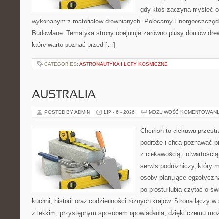
gdy ktoś zaczyna myśleć 
wykonanym z materiałów drewnianych. Polecamy Energooszczędno
Budowlane. Tematyka strony obejmuje zarówno plusy domów drewn
które warto poznać przed […]
CATEGORIES:
ASTRONAUTYKA I LOTY KOSMICZNE
AUSTRALIA
POSTED BY ADMIN
LIP - 6 - 2026
MOŻLIWOŚĆ KOMENTOWAN
Cherrish to ciekawa przestr
podróże i chcą poznawać pi
z ciekawością i otwartości
serwis podróżniczy, który 
osoby planujące egzotyczną 
po prostu lubią czytać o świ
kuchni, historii oraz codzienności różnych krajów. Strona łączy 
z lekkim, przystępnym sposobem opowiadania, dzięki czemu moż