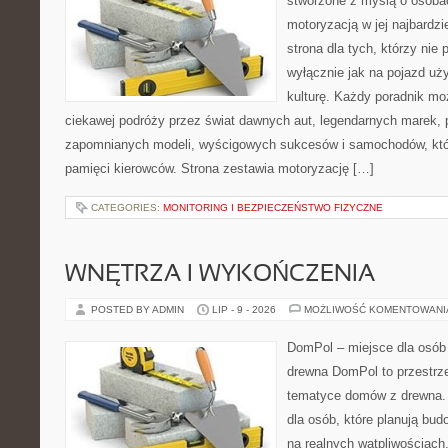
stworzone z myślą o osobac
motoryzacją w jej najbardz
strona dla tych, którzy nie
wyłącznie jak na pojazd uż
kulturę. Każdy poradnik mo
ciekawej podróży przez świat dawnych aut, legendarnych marek, 
zapomnianych modeli, wyścigowych sukcesów i samochodów, które
pamięci kierowców. Strona zestawia motoryzację […]
CATEGORIES:
MONITORING I BEZPIECZEŃSTWO FIZYCZNE
WNĘTRZA I WYKOŃCZENIA
POSTED BY ADMIN
LIP - 9 - 2026
MOŻLIWOŚĆ KOMENTOWAN
DomPol – miejsce dla osób
drewna DomPol to przestrz
tematyce domów z drewna. 
dla osób, które planują bu
na realnych wątpliwościach,