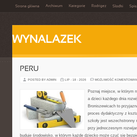
Archiwum
Kategorie
Rodrigez
Strona główna
Słodki
Spis
WYNALAZEK
PERU
POSTED BY ADMIN
LIP - 18 - 2026
MOŻLIWOŚĆ KOMENTOWAN
Poznaj miejsce, w którym n
a dzieci każdego dnia rozwi
Broniszewicach to przyjazna
proces dydaktyczny z kszta
szkoły jest wszechstronny 
przy jednoczesnym rozwija
buduje środowisko, w którym każde dziecko może czuć się bezpie