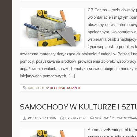
CP Caritas – rozbudowany p
wolontariacie i mądrym pom
obszerny serwis internetow
społecznym, wolontariatow
wspierania osób znajdującyc
życiowej. Jest to portal, 
użyteczne materiały dotyczące działalności fundacji w Polsce i n
pomocy, pozyskiwania środków, prowadzenia zbiórek, współpracy
angażowania wolontariuszy. Tematyka serwisu obejmuje między i
inicjatywach pomocowych, […]
CATEGORIES:
RECENZJE KSIĄŻEK
SAMOCHODY W KULTURZE I SZT
POSTED BY ADMIN
LIP - 10 - 2026
MOŻLIWOŚĆ KOMENTOWAN
AutomotiveBearings.pl to 