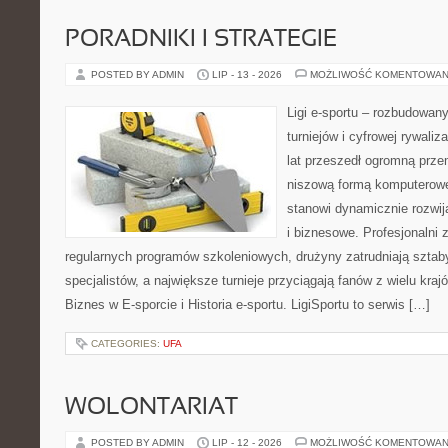
PORADNIKI I STRATEGIE
POSTED BY ADMIN
LIP - 13 - 2026
MOŻLIWOŚĆ KOMENTOWAN
Ligi e-sportu – rozbudowany
turniejów i cyfrowej rywaliz
lat przeszedł ogromną prze
niszową formą komputerowej
stanowi dynamicznie rozwij
i biznesowe. Profesjonalni 
regularnych programów szkoleniowych, drużyny zatrudniają sztab
specjalistów, a największe turnieje przyciągają fanów z wielu kraj
Biznes w E-sporcie i Historia e-sportu. LigiSportu to serwis […]
CATEGORIES:
UFA
WOLONTARIAT
POSTED BY ADMIN
LIP - 12 - 2026
MOŻLIWOŚĆ KOMENTOWAN