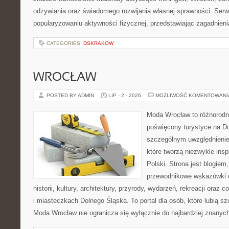
odżywiania oraz świadomego rozwijania własnej sprawności. Serwi
popularyzowaniu aktywności fizycznej, przedstawiając zagadnien
CATEGORIES:
DSKRAKOW
WROCŁAW
POSTED BY ADMIN
LIP - 2 - 2026
MOŻLIWOŚĆ KOMENTOWAN
Moda Wrocław to różnorodn
poświęcony turystyce na D
szczególnym uwzględnienie
które tworzą niezwykle insp
Polski. Strona jest blogie
przewodnikowe wskazówki 
historii, kultury, architektury, przyrody, wydarzeń, rekreacji oraz
i miasteczkach Dolnego Śląska. To portal dla osób, które lubią s
Moda Wrocław nie ogranicza się wyłącznie do najbardziej znanyc