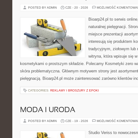
POSTED BY ADMIN
CZE - 20 - 2026
MOŻLIWOŚĆ KOMENTOWA
Bioarp24.pl to serwis online
naturalnej pielęgnacji. Str
miejsce prezentacji asortym
interesują się produktem k
tradycyjnym, ziołowym lub 
witryna, która wpisuje się 
kosmetykami o prostszym składzie. Polecamy Kosmetyki zero wa
skóra problematyczna. Głównym motywem strony jest asortyment 
pielęgnacją. Bioarp24.pl może zainteresować zarówno klientów in
CATEGORIES:
REKLAMY I BROSZURY Z EPOKI
MODA I URODA
POSTED BY ADMIN
CZE - 19 - 2026
MOŻLIWOŚĆ KOMENTOWA
Studio Veriss to nowoczes