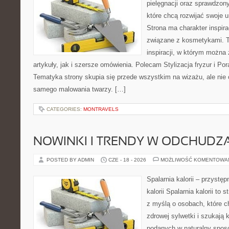
pielęgnacji oraz sprawdzo
które chcą rozwijać swoje 
Strona ma charakter inspira
związane z kosmetykami. T
inspiracji, w którym można
artykuły, jak i szersze omówienia. Polecam Stylizacja fryzur i Pora
Tematyka strony skupia się przede wszystkim na wizażu, ale nie 
samego malowania twarzy. […]
CATEGORIES:
MONTRAVELS
NOWINKI I TRENDY W ODCHUDZ
POSTED BY ADMIN
CZE - 18 - 2026
MOŻLIWOŚĆ KOMENTOWA
Spalarnia kalorii – przystę
kalorii Spalarnia kalorii to
z myślą o osobach, które 
zdrowej sylwetki i szukają 
podanych w naturalny sposó