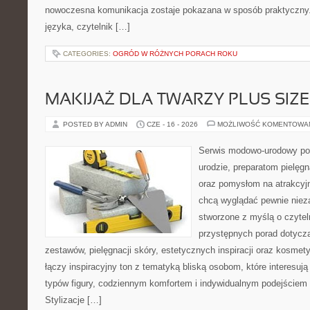
nowoczesna komunikacja zostaje pokazana w sposób praktyczny
języka, czytelnik […]
CATEGORIES:
OGRÓD W RÓŻNYCH PORACH ROKU
MAKIJAŻ DLA TWARZY PLUS SIZE
POSTED BY ADMIN
CZE - 16 - 2026
MOŻLIWOŚĆ KOMENTOWA
Serwis modowo-urodowy po
urodzie, preparatom pielęg
oraz pomysłom na atrakcyjn
chcą wyglądać pewnie nieza
stworzone z myślą o czytel
przystępnych porad dotyc
zestawów, pielęgnacji skóry, estetycznych inspiracji oraz kosme
łączy inspiracyjny ton z tematyką bliską osobom, które interesują
typów figury, codziennym komfortem i indywidualnym podejściem
Stylizacje […]