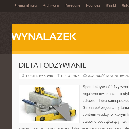
Archiwum
Kategorie
Rodrigez
Strona główna
Słodki
Spis
WYNALAZEK
DIETA I ODŻYWIANIE
POSTED BY ADMIN
LIP - 4 - 2026
MOŻLIWOŚĆ KOMENTOWAN
Sport i aktywność fizyczna 
regularne ćwiczenia. To sty
zdrowie, dobre samopoczuci
Strona poświęcona tej tem
centrum wiedzy, w którym k
zarówno początkujący, jak
znaleźć wartościowe materiały dotyczące treningów, ćwiczeń, zdr