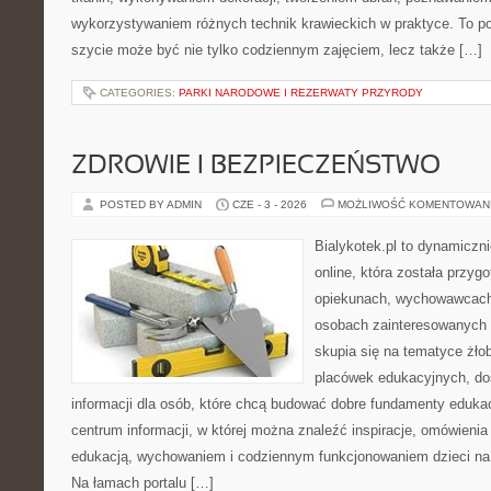
wykorzystywaniem różnych technik krawieckich w praktyce. To por
szycie może być nie tylko codziennym zajęciem, lecz także […]
CATEGORIES:
PARKI NARODOWE I REZERWATY PRZYRODY
ZDROWIE I BEZPIECZEŃSTWO
POSTED BY ADMIN
CZE - 3 - 2026
MOŻLIWOŚĆ KOMENTOWAN
Bialykotek.pl to dynamiczni
online, która została przyg
opiekunach, wychowawcach
osobach zainteresowanych 
skupia się na tematyce żło
placówek edukacyjnych, do
informacji dla osób, które chcą budować dobre fundamenty eduka
centrum informacji, w której można znaleźć inspiracje, omówienia
edukacją, wychowaniem i codziennym funkcjonowaniem dzieci na
Na łamach portalu […]