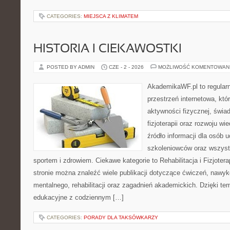
CATEGORIES:
MIEJSCA Z KLIMATEM
HISTORIA I CIEKAWOSTKI
POSTED BY ADMIN
CZE - 2 - 2026
MOŻLIWOŚĆ KOMENTOWAN
AkademikaWF.pl to regular
przestrzeń internetowa, któ
aktywności fizycznej, świa
fizjoterapii oraz rozwoju w
źródło informacji dla osób 
szkoleniowców oraz wszyst
sportem i zdrowiem. Ciekawe kategorie to Rehabilitacja i Fizjoterap
stronie można znaleźć wiele publikacji dotyczące ćwiczeń, nawy
mentalnego, rehabilitacji oraz zagadnień akademickich. Dzięki te
edukacyjne z codziennym […]
CATEGORIES:
PORADY DLA TAKSÓWKARZY