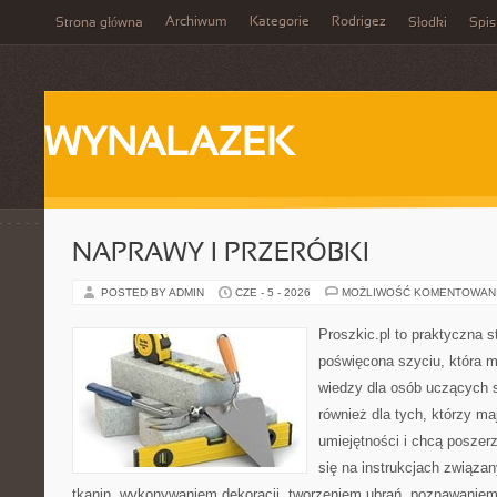
Archiwum
Kategorie
Rodrigez
Strona główna
Słodki
Spis
WYNALAZEK
NAPRAWY I PRZERÓBKI
POSTED BY ADMIN
CZE - 5 - 2026
MOŻLIWOŚĆ KOMENTOWAN
Proszkic.pl to praktyczna s
poświęcona szyciu, która 
wiedzy dla osób uczących s
również dla tych, którzy m
umiejętności i chcą poszer
się na instrukcjach związa
tkanin, wykonywaniem dekoracji, tworzeniem ubrań, poznawaniem