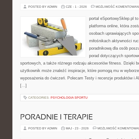
POSTED BY ADMIN
CZE - 1 - 2026
MOŻLIWOŚĆ KOMENTOWAN
portal eSportowySklep.pl to
platforma online, która zos
osobach uprawiających spor
miłośnikach aktywności ruch
poradnikową dla osób posz
porad dotyczących sportowe
sportowych, a także różnego rodzaju akcesoriów fitness. Dzięki b
użytkownik może znaleźć inspiracje, które pomogą mu w wyborz
wyposażenia do ćwiczeń. Polecam Testy i recenzje produktów i Akc
[…]
CATEGORIES:
PSYCHOLOGIA SPORTU
PORADNIE I TERAPIE
POSTED BY ADMIN
MAJ - 23 - 2026
MOŻLIWOŚĆ KOMENTOWA