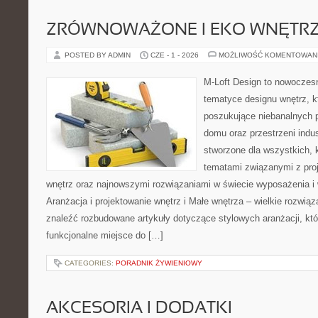
ZRÓWNOWAŻONE I EKO WNĘTR
POSTED BY ADMIN
CZE - 1 - 2026
MOŻLIWOŚĆ KOMENTOWAN
M-Loft Design to nowoczes
tematyce designu wnętrz, kt
poszukujące niebanalnych 
domu oraz przestrzeni indus
stworzone dla wszystkich, k
tematami związanymi z pro
wnętrz oraz najnowszymi rozwiązaniami w świecie wyposażenia i 
Aranżacja i projektowanie wnętrz i Małe wnętrza – wielkie rozwią
znaleźć rozbudowane artykuły dotyczące stylowych aranżacji, kt
funkcjonalne miejsce do […]
CATEGORIES:
PORADNIK ŻYWIENIOWY
AKCESORIA I DODATKI