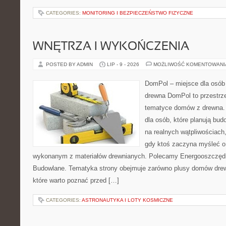
CATEGORIES:
MONITORING I BEZPIECZEŃSTWO FIZYCZNE
WNĘTRZA I WYKOŃCZENIA
POSTED BY ADMIN
LIP - 9 - 2026
MOŻLIWOŚĆ KOMENTOWAN
DomPol – miejsce dla osób
drewna DomPol to przestrz
tematyce domów z drewna. 
dla osób, które planują bu
na realnych wątpliwościach,
gdy ktoś zaczyna myśleć 
wykonanym z materiałów drewnianych. Polecamy Energooszczędno
Budowlane. Tematyka strony obejmuje zarówno plusy domów drewn
które warto poznać przed […]
CATEGORIES:
ASTRONAUTYKA I LOTY KOSMICZNE