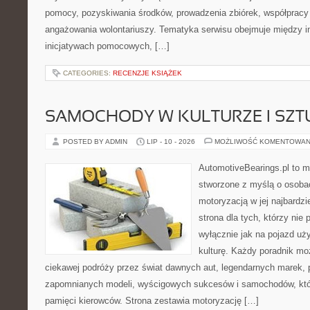
pomocy, pozyskiwania środków, prowadzenia zbiórek, współpracy
angażowania wolontariuszy. Tematyka serwisu obejmuje między i
inicjatywach pomocowych, […]
CATEGORIES:
RECENZJE KSIĄŻEK
SAMOCHODY W KULTURZE I SZT
POSTED BY ADMIN
LIP - 10 - 2026
MOŻLIWOŚĆ KOMENTOWAN
AutomotiveBearings.pl to 
stworzone z myślą o osobac
motoryzacją w jej najbardz
strona dla tych, którzy nie
wyłącznie jak na pojazd uż
kulturę. Każdy poradnik mo
ciekawej podróży przez świat dawnych aut, legendarnych marek, 
zapomnianych modeli, wyścigowych sukcesów i samochodów, które
pamięci kierowców. Strona zestawia motoryzację […]