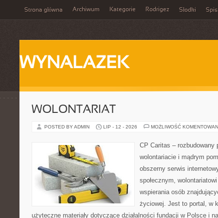
Archiwum
Kategorie
Rodrigez
Strona główna
Słodki
Spis
WYNALAZEK
WOLONTARIAT
POSTED BY ADMIN
LIP - 12 - 2026
MOŻLIWOŚĆ KOMENTOWAN
CP Caritas – rozbudowany p
wolontariacie i mądrym pom
obszerny serwis internetow
społecznym, wolontariatow
wspierania osób znajdującyc
życiowej. Jest to portal, 
użyteczne materiały dotyczące działalności fundacji w Polsce i n