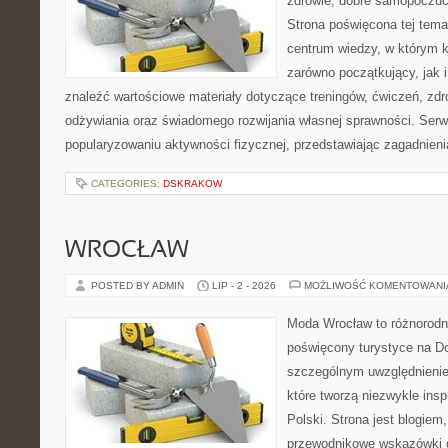
zdrowie, dobre samopoczuci
Strona poświęcona tej tem
centrum wiedzy, w którym k
zarówno początkujący, jak
znaleźć wartościowe materiały dotyczące treningów, ćwiczeń, zdr
odżywiania oraz świadomego rozwijania własnej sprawności. Serwi
popularyzowaniu aktywności fizycznej, przedstawiając zagadnien
CATEGORIES:
DSKRAKOW
WROCŁAW
POSTED BY ADMIN
LIP - 2 - 2026
MOŻLIWOŚĆ KOMENTOWAN
Moda Wrocław to różnorodn
poświęcony turystyce na D
szczególnym uwzględnienie
które tworzą niezwykle insp
Polski. Strona jest blogie
przewodnikowe wskazówki 