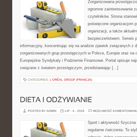
Zorganizowana przestępczoś
ogromne zainteresowanie za
czytelników. Strona stanow
poświęcone organizacjom p
organizacji, a także aktu
bezpieczeństwem. Serwis p
informacyjny, koncentrując się na analizie zjawisk związanych z d
zorganizowanych grup przestępczych w Polsce, Europie oraz na 
Europejskie Syndykaty i Podziemie Finansowe. Portal opisuje na
związane z światem przestępczym, przedstawiając […]
CATEGORIES:
L'ORÉAL GROUP (FRANCJA)
DIETA I ODŻYWIANIE
POSTED BY ADMIN
LIP - 4 - 2026
MOŻLIWOŚĆ KOMENTOWAN
Sport i aktywność fizyczna 
regularne ćwiczenia. To sty