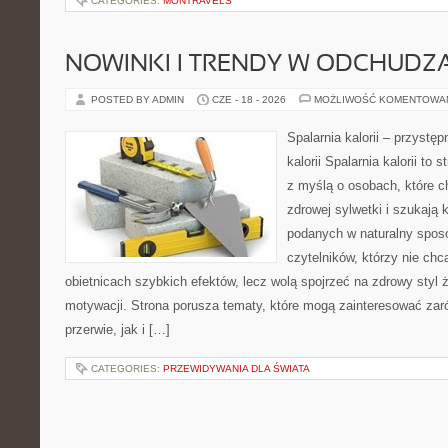
CATEGORIES:
MONTRAVELS
NOWINKI I TRENDY W ODCHUDZ
POSTED BY ADMIN
CZE - 18 - 2026
MOŻLIWOŚĆ KOMENTOWA
Spalarnia kalorii – przystę
kalorii Spalarnia kalorii to
z myślą o osobach, które 
zdrowej sylwetki i szukają 
podanych w naturalny sposó
czytelników, którzy nie chc
obietnicach szybkich efektów, lecz wolą spojrzeć na zdrowy styl 
motywacji. Strona porusza tematy, które mogą zainteresować za
przerwie, jak i […]
CATEGORIES:
PRZEWIDYWANIA DLA ŚWIATA