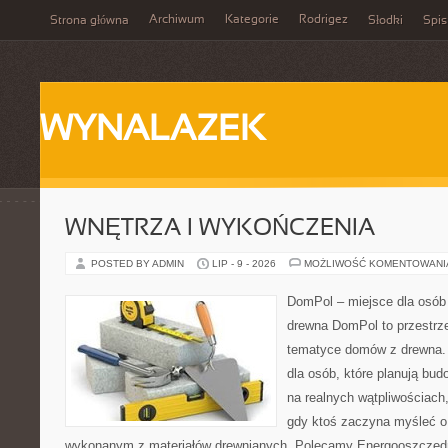
Archiwum
Kategorie
Rodrigez
Strona główna
Słodki
Spis
WYNALAZEK
WNĘTRZA I WYKOŃCZENIA
POSTED BY ADMIN
LIP - 9 - 2026
MOŻLIWOŚĆ KOMENTOWAN
DomPol – miejsce dla osób
drewna DomPol to przestrz
tematyce domów z drewna. 
dla osób, które planują bu
na realnych wątpliwościach,
gdy ktoś zaczyna myśleć 
wykonanym z materiałów drewnianych. Polecamy Energooszczędno