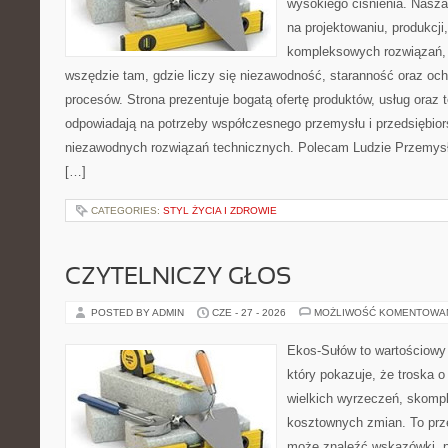
wysokiego ciśnienia. Nasza 
na projektowaniu, produkcji
kompleksowych rozwiązań, 
wszędzie tam, gdzie liczy się niezawodność, staranność oraz o
procesów. Strona prezentuje bogatą ofertę produktów, usług oraz t
odpowiadają na potrzeby współczesnego przemysłu i przedsiębio
niezawodnych rozwiązań technicznych. Polecam Ludzie Przemysł
[…]
CATEGORIES:
STYL ŻYCIA I ZDROWIE
CZYTELNICZY GŁOS
POSTED BY ADMIN
CZE - 27 - 2026
MOŻLIWOŚĆ KOMENTOWA
Ekos-Sułów to wartościowy 
który pokazuje, że troska 
wielkich wyrzeczeń, skompl
kosztownych zmian. To prze
może znaleźć wskazówki, p