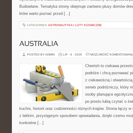
Budowlane. Tematyka strony obejmuje zarówno plusy domów drewn
które warto poznać przed […]
CATEGORIES:
ASTRONAUTYKA I LOTY KOSMICZNE
AUSTRALIA
POSTED BY ADMIN
LIP - 6 - 2026
MOŻLIWOŚĆ KOMENTOWAN
Cherrish to ciekawa przestr
podróże i chcą poznawać pi
z ciekawością i otwartości
serwis podróżniczy, który 
osoby planujące egzotyczną 
po prostu lubią czytać o świ
kuchni, historii oraz codzienności różnych krajów. Strona łączy 
z lekkim, przystępnym sposobem opowiadania, dzięki czemu moż
konkretne […]