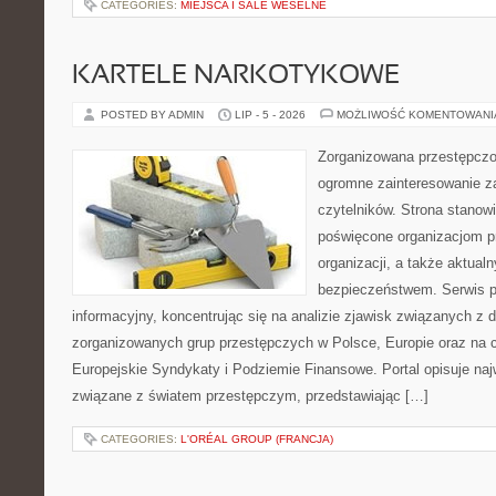
CATEGORIES:
MIEJSCA I SALE WESELNE
KARTELE NARKOTYKOWE
POSTED BY ADMIN
LIP - 5 - 2026
MOŻLIWOŚĆ KOMENTOWAN
Zorganizowana przestępczoś
ogromne zainteresowanie za
czytelników. Strona stanow
poświęcone organizacjom p
organizacji, a także aktu
bezpieczeństwem. Serwis p
informacyjny, koncentrując się na analizie zjawisk związanych z d
zorganizowanych grup przestępczych w Polsce, Europie oraz na 
Europejskie Syndykaty i Podziemie Finansowe. Portal opisuje na
związane z światem przestępczym, przedstawiając […]
CATEGORIES:
L'ORÉAL GROUP (FRANCJA)