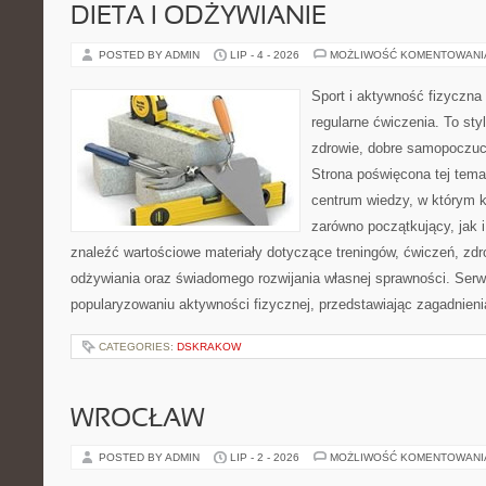
DIETA I ODŻYWIANIE
POSTED BY ADMIN
LIP - 4 - 2026
MOŻLIWOŚĆ KOMENTOWAN
Sport i aktywność fizyczna 
regularne ćwiczenia. To sty
zdrowie, dobre samopoczuci
Strona poświęcona tej tem
centrum wiedzy, w którym k
zarówno początkujący, jak
znaleźć wartościowe materiały dotyczące treningów, ćwiczeń, zdr
odżywiania oraz świadomego rozwijania własnej sprawności. Serwi
popularyzowaniu aktywności fizycznej, przedstawiając zagadnien
CATEGORIES:
DSKRAKOW
WROCŁAW
POSTED BY ADMIN
LIP - 2 - 2026
MOŻLIWOŚĆ KOMENTOWAN