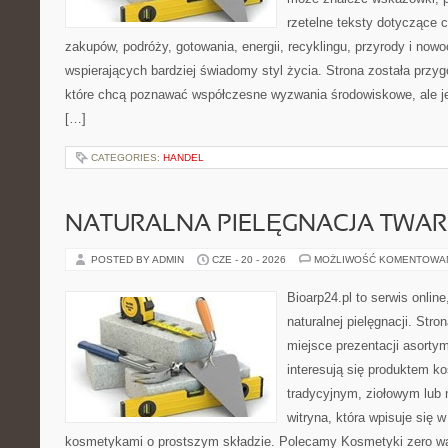
rzetelne teksty dotyczące
zakupów, podróży, gotowania, energii, recyklingu, przyrody i no
wspierających bardziej świadomy styl życia. Strona została przy
które chcą poznawać współczesne wyzwania środowiskowe, ale je
[…]
CATEGORIES:
HANDEL
NATURALNA PIELĘGNACJA TWAR
POSTED BY ADMIN
CZE - 20 - 2026
MOŻLIWOŚĆ KOMENTOWA
Bioarp24.pl to serwis online
naturalnej pielęgnacji. Str
miejsce prezentacji asortym
interesują się produktem k
tradycyjnym, ziołowym lub 
witryna, która wpisuje się 
kosmetykami o prostszym składzie. Polecamy Kosmetyki zero wa