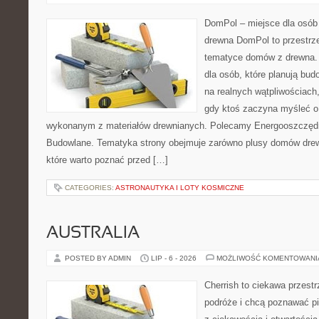
DomPol – miejsce dla osób
drewna DomPol to przestrz
tematyce domów z drewna. 
dla osób, które planują bu
na realnych wątpliwościach,
gdy ktoś zaczyna myśleć 
wykonanym z materiałów drewnianych. Polecamy Energooszczędno
Budowlane. Tematyka strony obejmuje zarówno plusy domów drewn
które warto poznać przed […]
CATEGORIES:
ASTRONAUTYKA I LOTY KOSMICZNE
AUSTRALIA
POSTED BY ADMIN
LIP - 6 - 2026
MOŻLIWOŚĆ KOMENTOWAN
Cherrish to ciekawa przestr
podróże i chcą poznawać pi