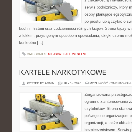
z ciekawością i otwartości
serwis podróżniczy, który 
osoby planujące egzotyczną 
po prostu lubią czytać o świ
kuchni, historii oraz codzienności różnych krajów. Strona łączy 
z lekkim, przystępnym sposobem opowiadania, dzięki czemu moż
konkretne […]
CATEGORIES:
MIEJSCA I SALE WESELNE
KARTELE NARKOTYKOWE
POSTED BY ADMIN
LIP - 5 - 2026
MOŻLIWOŚĆ KOMENTOWAN
Zorganizowana przestępczoś
ogromne zainteresowanie za
czytelników. Strona stanow
poświęcone organizacjom p
organizacji, a także aktu
bezpieczeństwem. Serwis p