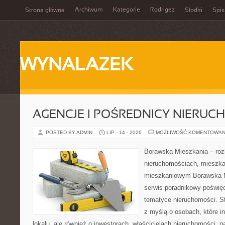
Archiwum
Kategorie
Rodrigez
Strona główna
Słodki
Spis
WYNALAZEK
AGENCJE I POŚREDNICY NIERUC
POSTED BY ADMIN
LIP - 14 - 2026
MOŻLIWOŚĆ KOMENTOWAN
Borawska Mieszkania – roz
nieruchomościach, mieszka
mieszkaniowym Borawska M
serwis poradnikowy poświę
tematyce nieruchomości. S
z myślą o osobach, które i
lokalu, ale również o inwestorach, właścicielach nieruchomości, 