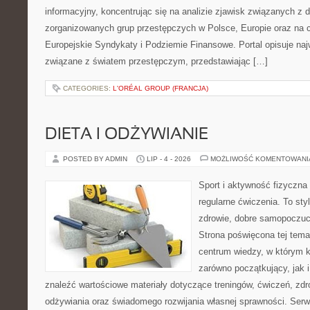
informacyjny, koncentrując się na analizie zjawisk związanych z d
zorganizowanych grup przestępczych w Polsce, Europie oraz na 
Europejskie Syndykaty i Podziemie Finansowe. Portal opisuje na
związane z światem przestępczym, przedstawiając […]
CATEGORIES:
L'ORÉAL GROUP (FRANCJA)
DIETA I ODŻYWIANIE
POSTED BY ADMIN
LIP - 4 - 2026
MOŻLIWOŚĆ KOMENTOWAN
Sport i aktywność fizyczna 
regularne ćwiczenia. To sty
zdrowie, dobre samopoczuci
Strona poświęcona tej tem
centrum wiedzy, w którym k
zarówno początkujący, jak
znaleźć wartościowe materiały dotyczące treningów, ćwiczeń, zdr
odżywiania oraz świadomego rozwijania własnej sprawności. Serwi