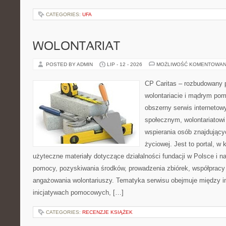
CATEGORIES:
UFA
WOLONTARIAT
POSTED BY ADMIN
LIP - 12 - 2026
MOŻLIWOŚĆ KOMENTOWAN
CP Caritas – rozbudowany p
wolontariacie i mądrym pom
obszerny serwis internetow
społecznym, wolontariatow
wspierania osób znajdującyc
życiowej. Jest to portal, 
użyteczne materiały dotyczące działalności fundacji w Polsce i n
pomocy, pozyskiwania środków, prowadzenia zbiórek, współpracy
angażowania wolontariuszy. Tematyka serwisu obejmuje między i
inicjatywach pomocowych, […]
CATEGORIES:
RECENZJE KSIĄŻEK