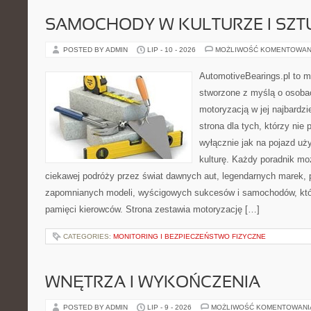
SAMOCHODY W KULTURZE I SZT
POSTED BY ADMIN
LIP - 10 - 2026
MOŻLIWOŚĆ KOMENTOWAN
AutomotiveBearings.pl to 
stworzone z myślą o osobac
motoryzacją w jej najbardz
strona dla tych, którzy nie
wyłącznie jak na pojazd uż
kulturę. Każdy poradnik mo
ciekawej podróży przez świat dawnych aut, legendarnych marek, 
zapomnianych modeli, wyścigowych sukcesów i samochodów, które
pamięci kierowców. Strona zestawia motoryzację […]
CATEGORIES:
MONITORING I BEZPIECZEŃSTWO FIZYCZNE
WNĘTRZA I WYKOŃCZENIA
POSTED BY ADMIN
LIP - 9 - 2026
MOŻLIWOŚĆ KOMENTOWAN