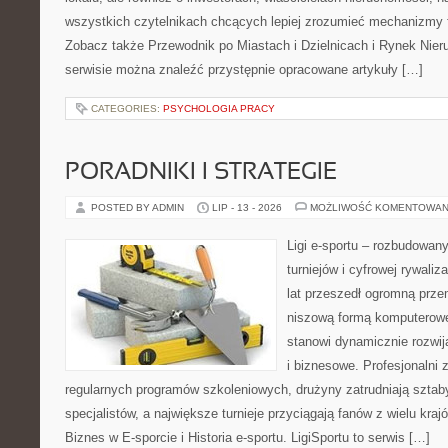
wszystkich czytelnikach chcących lepiej zrozumieć mechanizmy 
Zobacz także Przewodnik po Miastach i Dzielnicach i Rynek Nie
serwisie można znaleźć przystępnie opracowane artykuły […]
CATEGORIES:
PSYCHOLOGIA PRACY
PORADNIKI I STRATEGIE
POSTED BY ADMIN
LIP - 13 - 2026
MOŻLIWOŚĆ KOMENTOWAN
Ligi e-sportu – rozbudowany
turniejów i cyfrowej rywaliz
lat przeszedł ogromną prze
niszową formą komputerowej
stanowi dynamicznie rozwij
i biznesowe. Profesjonalni 
regularnych programów szkoleniowych, drużyny zatrudniają sztab
specjalistów, a największe turnieje przyciągają fanów z wielu kraj
Biznes w E-sporcie i Historia e-sportu. LigiSportu to serwis […]