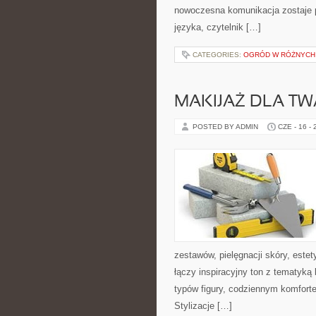
nowoczesna komunikacja zostaje 
języka, czytelnik […]
CATEGORIES:
OGRÓD W RÓŻNYCH
MAKIJAŻ DLA TW
POSTED BY ADMIN
CZE - 16 -
zestawów, pielęgnacji skóry, este
łączy inspiracyjny ton z tematyką 
typów figury, codziennym komfort
Stylizacje […]