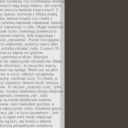
ton serialowy czy scrollowanie mediów
owych dają iluzję relaksu, ale często
nas jeszcze bardziej zmęczonych. Z
ny spacer, rozmowa z bliską osobą,
ka, lektura książki czy chwila z
 potrafią naprawdę naładować baterie.
ż zapominać o ciele. Długie siedzenie
 brak ruchu i świeżego powietrza to
ztywne mięśnie, bóle kręgosłupa i
cie „zamulenia”. Proste rozciąganie,
zych oddechów, szybszy marsz albo
ng potrafią zdziałać cuda. Czasem 15
znaczy więcej niż godzina
 patrzenia w ekran. Ważnym
st też odpoczynek od bodźców. Hałas,
łok informacji – to wszystko męczy
ż nam się wydaje. Warto raz na jakiś
ieć w ciszy, odłożyć urządzenia,
zykę, zamknąć oczy. To chwila, w
my zauważyć własne myśli, emocje,
ele. To nie jest „stracony czas”, tylko
tu. Sztuka zwalniania tempa obejmuje
jętność mówienia „nie”. Jeśli
ę na każde dodatkowe zadanie,
tkanie, nasz kalendarz puchnie, a
a odpoczynek znika. Ustalanie granic –
acy, jak i w życiu prywatnym – jest
by w ogóle mieć kiedy odpocząć.
ie egoizm, ale troska o własne
dłuższej perspektywie świadomy