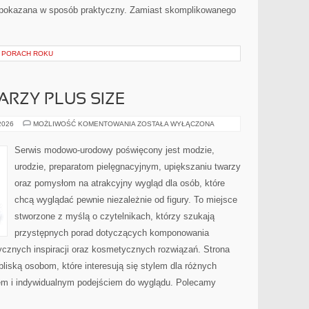
pokazana w sposób praktyczny. Zamiast skomplikowanego
 PORACH ROKU
ARZY PLUS SIZE
MAKIJAŻ
 2026
MOŻLIWOŚĆ KOMENTOWANIA
ZOSTAŁA WYŁĄCZONA
DLA
TWARZY
PLUS
Serwis modowo-urodowy poświęcony jest modzie,
SIZE
urodzie, preparatom pielęgnacyjnym, upiększaniu twarzy
oraz pomysłom na atrakcyjny wygląd dla osób, które
chcą wyglądać pewnie niezależnie od figury. To miejsce
stworzone z myślą o czytelnikach, którzy szukają
przystępnych porad dotyczących komponowania
tycznych inspiracji oraz kosmetycznych rozwiązań. Strona
bliską osobom, które interesują się stylem dla różnych
em i indywidualnym podejściem do wyglądu. Polecamy