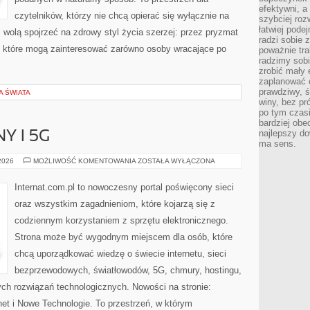
efektywni, a
czytelników, którzy nie chcą opierać się wyłącznie na
szybciej roz
łatwiej pode
z wolą spojrzeć na zdrowy styl życia szerzej: przez pryzmat
radzi sobie 
, które mogą zainteresować zarówno osoby wracające po
poważnie tra
radzimy sob
zrobić mały 
zaplanować 
prawdziwy, 
A ŚWIATA
winy, bez pr
po tym czasi
bardziej obe
najlepszy d
Y I 5G
ma sens.
INTERNET
 2026
MOŻLIWOŚĆ KOMENTOWANIA
ZOSTAŁA WYŁĄCZONA
MOBILNY
I
5G
Internat.com.pl to nowoczesny portal poświęcony sieci
oraz wszystkim zagadnieniom, które kojarzą się z
codziennym korzystaniem z sprzętu elektronicznego.
Strona może być wygodnym miejscem dla osób, które
chcą uporządkować wiedzę o świecie internetu, sieci
bezprzewodowych, światłowodów, 5G, chmury, hostingu,
ch rozwiązań technologicznych. Nowości na stronie:
rnet i Nowe Technologie. To przestrzeń, w którym