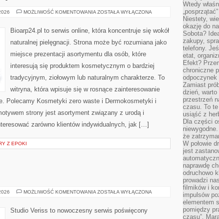
Wtedy właśn
„posprzątać”
NATURALNA
 2026
MOŻLIWOŚĆ KOMENTOWANIA
ZOSTAŁA WYŁĄCZONA
PIELĘGNACJA
Niestety, wi
TWARZY
okazję do na
Bioarp24.pl to serwis online, która koncentruje się wokół
Sobota? Ide
zakupy, spr
naturalnej pielęgnacji. Strona może być rozumiana jako
telefony. Je
miejsce prezentacji asortymentu dla osób, które
etat, organi
Efekt? Przem
interesują się produktem kosmetycznym o bardziej
chroniczne 
tradycyjnym, ziołowym lub naturalnym charakterze. To
odpoczynek 
Zamiast pró
witryna, która wpisuje się w rosnące zainteresowanie
dzień, warto
przestrzeń 
e. Polecamy Kosmetyki zero waste i Dermokosmetyki i
czasu. To te
tywem strony jest asortyment związany z urodą i
usiąść z her
Dla części o
nteresować zarówno klientów indywidualnych, jak […]
niewygodne. 
że zatrzyma
W połowie dr
RY Z EPOKI
jest zastano
automatyczn
naprawdę ch
odruchowo 
prowadzi na
filmików i 
MODA
 2026
MOŻLIWOŚĆ KOMENTOWANIA
ZOSTAŁA WYŁĄCZONA
impulsów po
I
elementem sz
URODA
pomiędzy pr
Studio Veriss to nowoczesny serwis poświęcony
czasu”. Mara