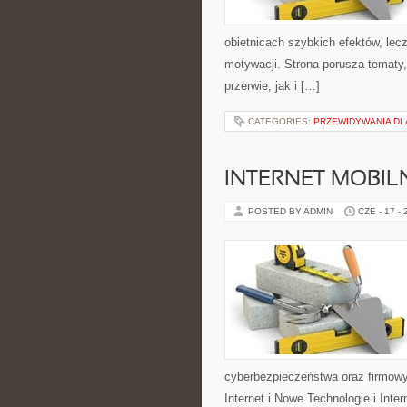
obietnicach szybkich efektów, lec
motywacji. Strona porusza tematy
przerwie, jak i […]
CATEGORIES:
PRZEWIDYWANIA DL
INTERNET MOBILN
POSTED BY ADMIN
CZE - 17 -
cyberbezpieczeństwa oraz firmowy
Internet i Nowe Technologie i Inte