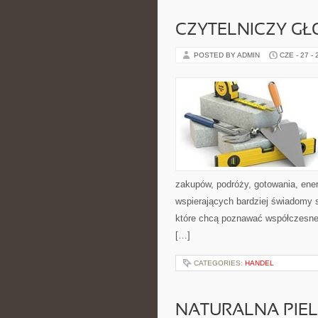
CZYTELNICZY GŁ
POSTED BY ADMIN
CZE - 27 -
zakupów, podróży, gotowania, ener
wspierających bardziej świadomy s
które chcą poznawać współczesne 
[…]
CATEGORIES:
HANDEL
NATURALNA PIE