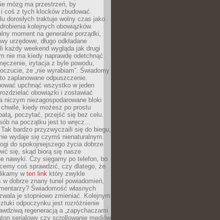
ie mózg ma przestrzeń, by
 i coś z tych klocków zbudować.
elu dorosłych traktuje wolny czas jako
drobienia kolejnych obowiązków.
alny moment na generalne porządki,
awy urzędowe, długo odkładane
śli każdy weekend wygląda jak drugi
zm nie ma kiedy naprawdę odetchnąć.
ęczenie, irytacja z byle powodu,
poczucie, że „nie wyrabiam”. Świadomy
to zaplanowane odpuszczenie.
bować upchnąć wszystko w jeden
 rozdzielać obowiązki i zostawiać
na niczym niezagospodarowane bloki
 chwile, kiedy możesz po prostu
batą, poczytać, przejść się bez celu.
sób na początku jest to wręcz…
Tak bardzo przyzwyczaili się do biegu,
nie wydaje się czymś nienaturalnym.
ogi do spokojniejszego życia dobrze
wić się, skąd biorą się nasze
e nawyki. Czy sięgamy po telefon, bo
cemy coś sprawdzić, czy dlatego, że
klikamy w
ten link
który zwykle
s w dobrze znany tunel powiadomień,
komentarzy? Świadomość własnych
zwala je stopniowo zmieniać. Kolejnym
tuki odpoczynku jest rozróżnienie
awdziwą regeneracją a „zapychaczami
ton serialowy czy scrollowanie mediów