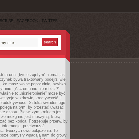
SCRIBE
FACEBOOK
TWITTER
która ceni „bycie zajętym” niemal jak
zynek bywa traktowany podejrzliwie.
z, że masz wolne popołudnie, szybko
pytanie: „A czemu nic nie robisz?”.
łaśnie to „nicnierobienie” może być
westycją w zdrowie, kreatywność i
 produktywność. Sztuka świadomego
polega na tym, by przestać uważać
atę czasu. Pierwszym krokiem jest
 że mózg nie jest maszyną, którą
żać bez końca. Potrzebuje przerw, by
 informacje, przetwarzać
ia, tworzyć nowe połączenia. To
lepsze pomysły wpadają nam do głowy