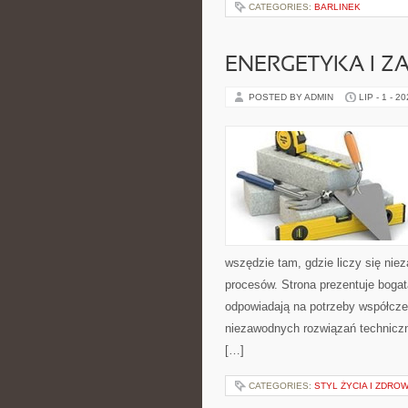
CATEGORIES:
BARLINEK
ENERGETYKA I Z
POSTED BY ADMIN
LIP - 1 - 2
wszędzie tam, gdzie liczy się ni
procesów. Strona prezentuje bogatą
odpowiadają na potrzeby współcze
niezawodnych rozwiązań technicz
[…]
CATEGORIES:
STYL ŻYCIA I ZDROW