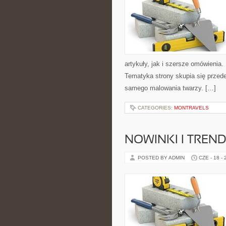
artykuły, jak i szersze omówienia. 
Tematyka strony skupia się przede
samego malowania twarzy. […]
CATEGORIES:
MONTRAVELS
NOWINKI I TREN
POSTED BY ADMIN
CZE - 18 -