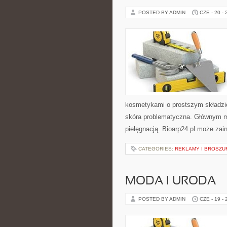
POSTED BY ADMIN
CZE - 20 -
kosmetykami o prostszym składzi
skóra problematyczna. Głównym mo
pielęgnacją. Bioarp24.pl może zai
CATEGORIES:
REKLAMY I BROSZU
MODA I URODA
POSTED BY ADMIN
CZE - 19 -