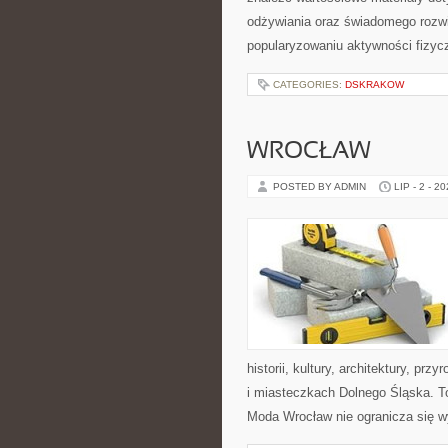
odżywiania oraz świadomego rozwij
popularyzowaniu aktywności fizyc
CATEGORIES:
DSKRAKOW
WROCŁAW
POSTED BY ADMIN
LIP - 2 - 2
historii, kultury, architektury, pr
i miasteczkach Dolnego Śląska. To
Moda Wrocław nie ogranicza się w