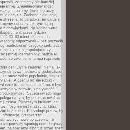
prawia, że stajemy się bardziej
 nie mniej. Zregenerowany mózg
wiązuje problemy, lepiej się uczy,
jmuje decyzje. Zadbane ciało lepiej
ze stresem. To paradoks: im bardziej
ktujemy odpoczynek, tym lepiej
ie z obowiązkami. Na koniec warto
eksperyment: przez tydzień
choć 30–60 minut dziennie na
świadomy odpoczynek – bez poczucia
óby „nadrobienia” czegokolwiek. Jeśli
e poczujesz się spokojniejszy,
cny i mniej rozdrażniony, będzie to
owód, że zwolnienie tempa naprawdę
która ceni „bycie zajętym” niemal jak
zynek bywa traktowany podejrzliwie.
z, że masz wolne popołudnie, szybko
pytanie: „A czemu nic nie robisz?”.
łaśnie to „nicnierobienie” może być
westycją w zdrowie, kreatywność i
 produktywność. Sztuka świadomego
polega na tym, by przestać uważać
atę czasu. Pierwszym krokiem jest
 że mózg nie jest maszyną, którą
żać bez końca. Potrzebuje przerw, by
 informacje, przetwarzać
ia, tworzyć nowe połączenia. To
lepsze pomysły wpadają nam do głowy
cem, na spacerze albo tuż przed snem.