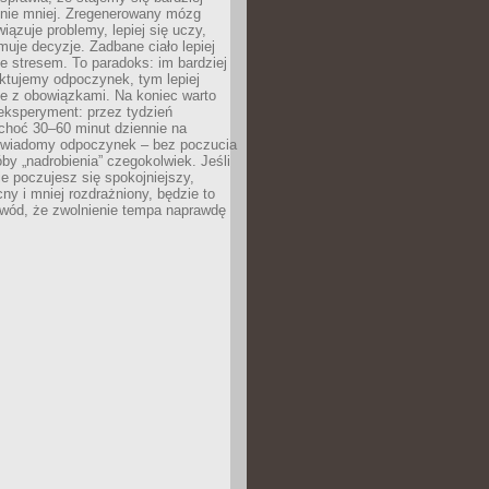
 nie mniej. Zregenerowany mózg
wiązuje problemy, lepiej się uczy,
jmuje decyzje. Zadbane ciało lepiej
ze stresem. To paradoks: im bardziej
ktujemy odpoczynek, tym lepiej
ie z obowiązkami. Na koniec warto
eksperyment: przez tydzień
choć 30–60 minut dziennie na
świadomy odpoczynek – bez poczucia
óby „nadrobienia” czegokolwiek. Jeśli
e poczujesz się spokojniejszy,
cny i mniej rozdrażniony, będzie to
owód, że zwolnienie tempa naprawdę