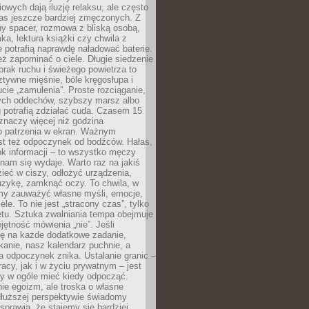
owych dają iluzję relaksu, ale często
nas jeszcze bardziej zmęczonych. Z
ny spacer, rozmowa z bliską osobą,
ka, lektura książki czy chwila z
 potrafią naprawdę naładować baterie.
ż zapominać o ciele. Długie siedzenie
 brak ruchu i świeżego powietrza to
ztywne mięśnie, bóle kręgosłupa i
cie „zamulenia”. Proste rozciąganie,
zych oddechów, szybszy marsz albo
ng potrafią zdziałać cuda. Czasem 15
znaczy więcej niż godzina
 patrzenia w ekran. Ważnym
st też odpoczynek od bodźców. Hałas,
łok informacji – to wszystko męczy
ż nam się wydaje. Warto raz na jakiś
ieć w ciszy, odłożyć urządzenia,
zykę, zamknąć oczy. To chwila, w
my zauważyć własne myśli, emocje,
ele. To nie jest „stracony czas”, tylko
tu. Sztuka zwalniania tempa obejmuje
jętność mówienia „nie”. Jeśli
ę na każde dodatkowe zadanie,
tkanie, nasz kalendarz puchnie, a
a odpoczynek znika. Ustalanie granic –
acy, jak i w życiu prywatnym – jest
by w ogóle mieć kiedy odpocząć.
ie egoizm, ale troska o własne
dłuższej perspektywie świadomy
prawia, że stajemy się bardziej