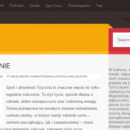
rie
Rodrigez
Powytagujesz
Tagi
Słodki
Spis Treści
SUB
NIE
W kulturze, 
medal, odpoc
DIETA
026
MOŻLIWOŚĆ KOMENTOWANIA
ZOSTAŁA WYŁĄCZONA
Jeśli mówis
I
pojawia się 
ODŻYWIANIE
Tymczasem w
Sport i aktywność fizyczna to znacznie więcej niż tylko
najlepszą in
regularne ćwiczenia. To styl życia, sposób dbania o
długofalową
odpoczynku 
zdrowie, dobre samopoczucie oraz codzienną energię.
pauzę za str
Strona poświęcona tej tematyce stanowi rozbudowane
zrozumienie,
można obcią
centrum wiedzy, w którym każdy miłośnik ruchu –
porządkować
doświadczen
zarówno początkujący, jak i zaawansowany – może
dlatego naj
yczące treningów, ćwiczeń, zdrowego stylu życia,