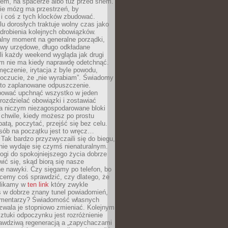
cem, na spacerze albo tuż przed snem.
ie mózg ma przestrzeń, by
 i coś z tych klocków zbudować.
elu dorosłych traktuje wolny czas jako
drobienia kolejnych obowiązków.
alny moment na generalne porządki,
awy urzędowe, długo odkładane
śli każdy weekend wygląda jak drugi
zm nie ma kiedy naprawdę odetchnąć.
ęczenie, irytacja z byle powodu,
poczucie, że „nie wyrabiam”. Świadomy
to zaplanowane odpuszczenie.
bować upchnąć wszystko w jeden
 rozdzielać obowiązki i zostawiać
na niczym niezagospodarowane bloki
 chwile, kiedy możesz po prostu
batą, poczytać, przejść się bez celu.
sób na początku jest to wręcz…
Tak bardzo przyzwyczaili się do biegu,
nie wydaje się czymś nienaturalnym.
ogi do spokojniejszego życia dobrze
wić się, skąd biorą się nasze
e nawyki. Czy sięgamy po telefon, bo
cemy coś sprawdzić, czy dlatego, że
klikamy w
ten link
który zwykle
s w dobrze znany tunel powiadomień,
komentarzy? Świadomość własnych
zwala je stopniowo zmieniać. Kolejnym
tuki odpoczynku jest rozróżnienie
awdziwą regeneracją a „zapychaczami