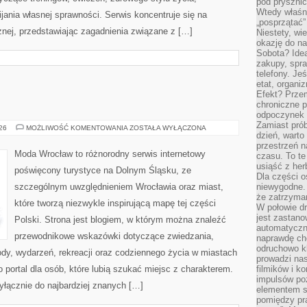
pod pryszni
Wtedy właśn
ania własnej sprawności. Serwis koncentruje się na
„posprzątać”
znej, przedstawiając zagadnienia związane z […]
Niestety, wi
okazję do na
Sobota? Ide
zakupy, spr
telefony. Je
etat, organi
Efekt? Przem
chroniczne 
odpoczynek 
Zamiast pró
WROCŁAW
026
MOŻLIWOŚĆ KOMENTOWANIA
ZOSTAŁA WYŁĄCZONA
dzień, warto
przestrzeń 
Moda Wrocław to różnorodny serwis internetowy
czasu. To te
usiąść z her
poświęcony turystyce na Dolnym Śląsku, ze
Dla części o
szczególnym uwzględnieniem Wrocławia oraz miast,
niewygodne. 
że zatrzyma
które tworzą niezwykle inspirującą mapę tej części
W połowie dr
jest zastano
Polski. Strona jest blogiem, w którym można znaleźć
automatyczn
przewodnikowe wskazówki dotyczące zwiedzania,
naprawdę ch
odruchowo 
zyrody, wydarzeń, rekreacji oraz codziennego życia w miastach
prowadzi na
 portal dla osób, które lubią szukać miejsc z charakterem.
filmików i 
impulsów po
yłącznie do najbardziej znanych […]
elementem sz
pomiędzy pr