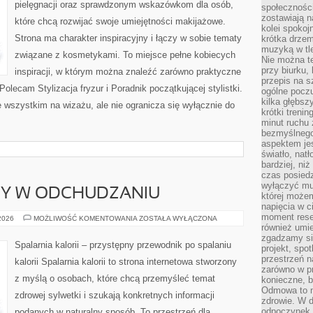
pielęgnacji oraz sprawdzonym wskazówkom dla osób,
społeczności
zostawiają 
które chcą rozwijać swoje umiejętności makijażowe.
kolei spokoj
Strona ma charakter inspiracyjny i łączy w sobie tematy
krótka drzem
muzyką w tle
związane z kosmetykami. To miejsce pełne kobiecych
Nie można te
przy biurku,
inspiracji, w którym można znaleźć zarówno praktyczne
przepis na s
Polecam Stylizacja fryzur i Poradnik początkującej stylistki.
ogólne poczu
kilka głębs
 wszystkim na wizażu, ale nie ogranicza się wyłącznie do
krótki treni
minut ruchu 
bezmyślnego
aspektem je
światło, nat
bardziej, ni
czas posiedz
wyłączyć mu
DY W ODCHUDZANIU
której może
napięcia w ci
moment rese
NOWINKI
 2026
MOŻLIWOŚĆ KOMENTOWANIA
ZOSTAŁA WYŁĄCZONA
I
również umie
TRENDY
zgadzamy si
W
Spalarnia kalorii – przystępny przewodnik po spalaniu
projekt, spo
ODCHUDZANIU
przestrzeń n
kalorii Spalarnia kalorii to strona internetowa stworzony
zarówno w pr
z myślą o osobach, które chcą przemyśleć temat
konieczne, 
Odmowa to n
zdrowej sylwetki i szukają konkretnych informacji
zdrowie. W 
odpoczynek s
podanych w naturalny sposób. To przestrzeń dla