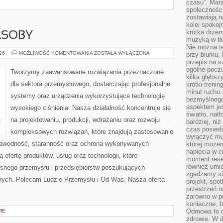
czasu”. Mara
społeczności
zostawiają 
kolei spokoj
krótka drzem
ASOBY
muzyką w tle
Nie można te
ENERGETYKA
026
MOŻLIWOŚĆ KOMENTOWANIA
ZOSTAŁA WYŁĄCZONA
przy biurku,
I
przepis na s
ZASOBY
ogólne poczu
Tworzymy zaawansowane rozwiązania przeznaczone
kilka głębs
dla sektora przemysłowego, dostarczając profesjonalne
krótki treni
minut ruchu 
systemy oraz urządzenia wykorzystujące technologię
bezmyślnego
aspektem je
wysokiego ciśnienia. Nasza działalność koncentruje się
światło, nat
na projektowaniu, produkcji, wdrażaniu oraz rozwoju
bardziej, ni
czas posiedz
kompleksowych rozwiązań, które znajdują zastosowanie
wyłączyć mu
ezawodność, staranność oraz ochrona wykonywanych
której może
napięcia w ci
 ofertę produktów, usług oraz technologii, które
moment rese
również umie
snego przemysłu i przedsiębiorstw poszukujących
zgadzamy si
nych. Polecam Ludzie Przemysłu i Od Was. Nasza oferta
projekt, spo
przestrzeń n
zarówno w pr
konieczne, 
Odmowa to n
IE
zdrowie. W 