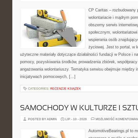
CP Caritas – rozbudowany p
wolontariacie i mądrym pom
obszerny serwis internetow
społecznym, wolontariatow
wspierania osób znajdującyc
życiowej. Jest to portal, 
użyteczne materiały dotyczące działalności fundacji w Polsce i n
pomocy, pozyskiwania środków, prowadzenia zbiórek, współpracy
angażowania wolontariuszy. Tematyka serwisu obejmuje między i
inicjatywach pomocowych, […]
CATEGORIES:
RECENZJE KSIĄŻEK
SAMOCHODY W KULTURZE I SZT
POSTED BY ADMIN
LIP - 10 - 2026
MOŻLIWOŚĆ KOMENTOWAN
AutomotiveBearings.pl to 