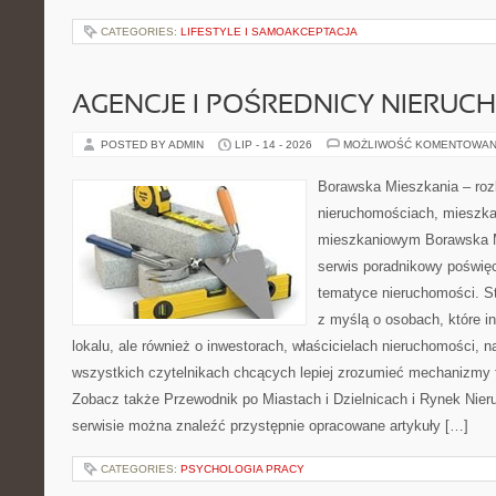
CATEGORIES:
LIFESTYLE I SAMOAKCEPTACJA
AGENCJE I POŚREDNICY NIERUC
POSTED BY ADMIN
LIP - 14 - 2026
MOŻLIWOŚĆ KOMENTOWAN
Borawska Mieszkania – roz
nieruchomościach, mieszka
mieszkaniowym Borawska M
serwis poradnikowy poświę
tematyce nieruchomości. S
z myślą o osobach, które i
lokalu, ale również o inwestorach, właścicielach nieruchomości, 
wszystkich czytelnikach chcących lepiej zrozumieć mechanizmy 
Zobacz także Przewodnik po Miastach i Dzielnicach i Rynek Nie
serwisie można znaleźć przystępnie opracowane artykuły […]
CATEGORIES:
PSYCHOLOGIA PRACY