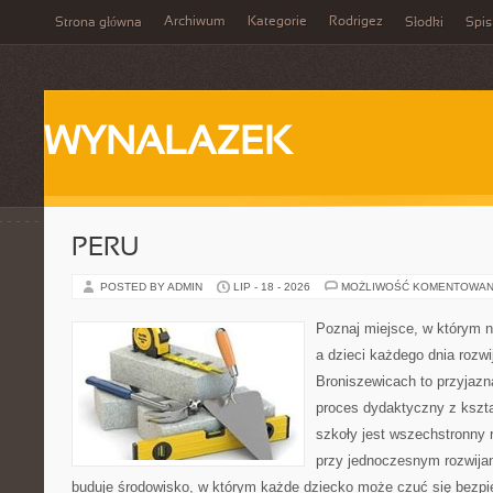
Archiwum
Kategorie
Rodrigez
Strona główna
Słodki
Spis
WYNALAZEK
PERU
POSTED BY ADMIN
LIP - 18 - 2026
MOŻLIWOŚĆ KOMENTOWAN
Poznaj miejsce, w którym n
a dzieci każdego dnia rozwi
Broniszewicach to przyjazna
proces dydaktyczny z kszta
szkoły jest wszechstronny 
przy jednoczesnym rozwija
buduje środowisko, w którym każde dziecko może czuć się bezpie