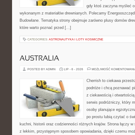
gdy ktoś zaczyna myśleć 
wykonanym z materiałów drewnianych. Polecamy Energooszczędno
Budowlane. Tematyka strony obejmuje zarówno plusy domów drewn
które warto poznać przed […]
CATEGORIES:
ASTRONAUTYKA I LOTY KOSMICZNE
AUSTRALIA
POSTED BY ADMIN
LIP - 6 - 2026
MOŻLIWOŚĆ KOMENTOWAN
Cherrish to ciekawa przestr
podróże i chcą poznawać pi
z ciekawością i otwartości
serwis podróżniczy, który 
osoby planujące egzotyczną 
po prostu lubią czytać o świ
kuchni, historii oraz codzienności różnych krajów. Strona łączy 
z lekkim, przystępnym sposobem opowiadania, dzięki czemu moż