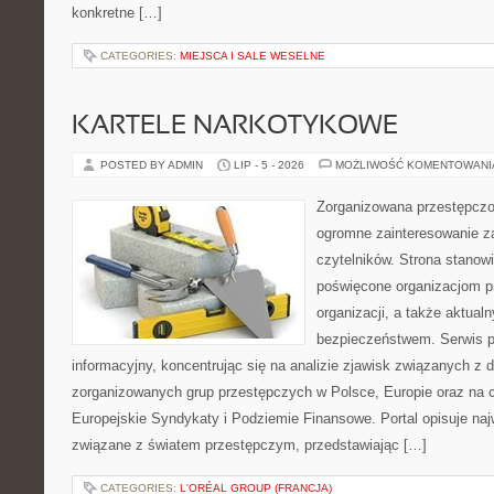
konkretne […]
CATEGORIES:
MIEJSCA I SALE WESELNE
KARTELE NARKOTYKOWE
POSTED BY ADMIN
LIP - 5 - 2026
MOŻLIWOŚĆ KOMENTOWAN
Zorganizowana przestępczoś
ogromne zainteresowanie za
czytelników. Strona stanow
poświęcone organizacjom p
organizacji, a także aktu
bezpieczeństwem. Serwis p
informacyjny, koncentrując się na analizie zjawisk związanych z d
zorganizowanych grup przestępczych w Polsce, Europie oraz na 
Europejskie Syndykaty i Podziemie Finansowe. Portal opisuje na
związane z światem przestępczym, przedstawiając […]
CATEGORIES:
L'ORÉAL GROUP (FRANCJA)