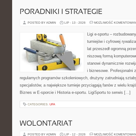
PORADNIKI I STRATEGIE
POSTED BY ADMIN
LIP - 13 - 2026
MOŻLIWOŚĆ KOMENTOWAN
Ligi e-sportu – rozbudowany
turniejów i cyfrowej rywaliz
lat przeszedł ogromną prze
niszową formą komputerowej
stanowi dynamicznie rozwij
i biznesowe. Profesjonalni 
regularnych programów szkoleniowych, drużyny zatrudniają sztab
specjalistów, a największe turnieje przyciągają fanów z wielu kraj
Biznes w E-sporcie i Historia e-sportu. LigiSportu to serwis […]
CATEGORIES:
UFA
WOLONTARIAT
POSTED BY ADMIN
LIP - 12 - 2026
MOŻLIWOŚĆ KOMENTOWAN