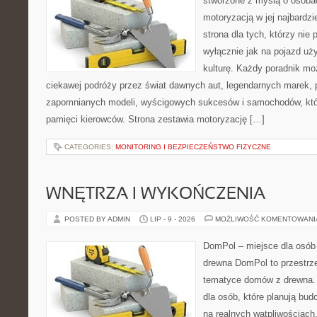
stworzone z myślą o osobac
motoryzacją w jej najbardz
strona dla tych, którzy nie
wyłącznie jak na pojazd uż
kulturę. Każdy poradnik mo
ciekawej podróży przez świat dawnych aut, legendarnych marek, 
zapomnianych modeli, wyścigowych sukcesów i samochodów, które
pamięci kierowców. Strona zestawia motoryzację […]
CATEGORIES:
MONITORING I BEZPIECZEŃSTWO FIZYCZNE
WNĘTRZA I WYKOŃCZENIA
POSTED BY ADMIN
LIP - 9 - 2026
MOŻLIWOŚĆ KOMENTOWAN
DomPol – miejsce dla osób
drewna DomPol to przestrz
tematyce domów z drewna. 
dla osób, które planują bu
na realnych wątpliwościach,