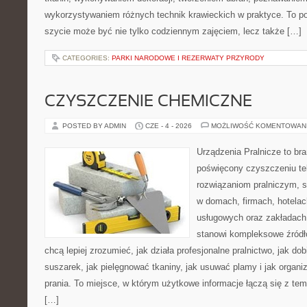
wykorzystywaniem różnych technik krawieckich w praktyce. To por
szycie może być nie tylko codziennym zajęciem, lecz także […]
CATEGORIES:
PARKI NARODOWE I REZERWATY PRZYRODY
CZYSZCZENIE CHEMICZNE
POSTED BY ADMIN
CZE - 4 - 2026
MOŻLIWOŚĆ KOMENTOWAN
Urządzenia Pralnicze to br
poświęcony czyszczeniu tek
rozwiązaniom pralniczym, 
w domach, firmach, hotelach
usługowych oraz zakładach
stanowi kompleksowe źródło
chcą lepiej zrozumieć, jak działa profesjonalne pralnictwo, jak dob
suszarek, jak pielęgnować tkaniny, jak usuwać plamy i jak organ
prania. To miejsce, w którym użytkowe informacje łączą się z tema
[…]