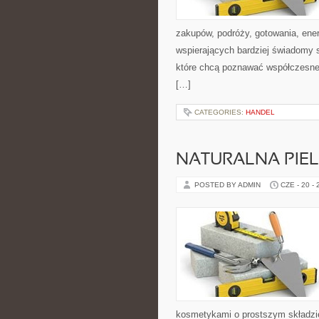
zakupów, podróży, gotowania, ener
wspierających bardziej świadomy s
które chcą poznawać współczesne 
[…]
CATEGORIES:
HANDEL
NATURALNA PIE
POSTED BY ADMIN
CZE - 20 -
kosmetykami o prostszym składzi