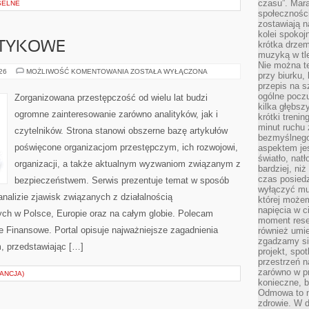
czasu”. Mara
SELNE
społeczności
zostawiają 
kolei spokoj
krótka drzem
OTYKOWE
muzyką w tle
Nie można te
KARTELE
026
MOŻLIWOŚĆ KOMENTOWANIA
ZOSTAŁA WYŁĄCZONA
przy biurku,
NARKOTYKOWE
przepis na s
ogólne poczu
Zorganizowana przestępczość od wielu lat budzi
kilka głębs
ogromne zainteresowanie zarówno analityków, jak i
krótki treni
minut ruchu 
czytelników. Strona stanowi obszerne bazę artykułów
bezmyślnego
poświęcone organizacjom przestępczym, ich rozwojowi,
aspektem je
światło, nat
organizacji, a także aktualnym wyzwaniom związanym z
bardziej, ni
czas posiedz
bezpieczeństwem. Serwis prezentuje temat w sposób
wyłączyć mu
analizie zjawisk związanych z działalnością
której może
napięcia w ci
ch w Polsce, Europie oraz na całym globie. Polecam
moment rese
 Finansowe. Portal opisuje najważniejsze zagadnienia
również umie
zgadzamy si
, przedstawiając […]
projekt, spo
przestrzeń n
zarówno w pr
ANCJA)
konieczne, 
Odmowa to n
zdrowie. W 