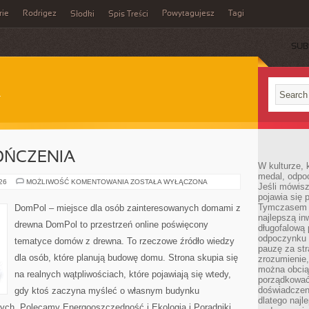
rie
Rodrigez
Powytagujesz
Tagi
Słodki
Spis Treści
SUB
OŃCZENIA
W kulturze, 
medal, odpoc
WNĘTRZA
026
MOŻLIWOŚĆ KOMENTOWANIA
ZOSTAŁA WYŁĄCZONA
Jeśli mówis
I
pojawia się 
WYKOŃCZENIA
Tymczasem w
DomPol – miejsce dla osób zainteresowanych domami z
najlepszą in
drewna DomPol to przestrzeń online poświęcony
długofalową
odpoczynku 
tematyce domów z drewna. To rzeczowe źródło wiedzy
pauzę za str
dla osób, które planują budowę domu. Strona skupia się
zrozumienie,
można obcią
na realnych wątpliwościach, które pojawiają się wtedy,
porządkować
doświadczen
gdy ktoś zaczyna myśleć o własnym budynku
dlatego naj
ych. Polecamy Energooszczędność i Ekologia i Poradniki