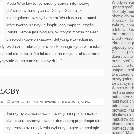
Wtedy właśn
Moda Wrocław to różnorodny serwis internetowy
„posprzątać”
poświęcony turystyce na Dolnym Śląsku, ze
Niestety, wi
okazję do na
szczególnym uwzględnieniem Wrocławia oraz miast,
Sobota? Ide
które tworzą niezwykle inspirującą mapę tej części
zakupy, spr
telefony. Je
Polski. Strona jest blogiem, w którym można znaleźć
etat, organi
Efekt? Przem
przewodnikowe wskazówki dotyczące zwiedzania,
chroniczne 
zyrody, wydarzeń, rekreacji oraz codziennego życia w miastach
odpoczynek 
Zamiast pró
 portal dla osób, które lubią szukać miejsc z charakterem.
dzień, warto
yłącznie do najbardziej znanych […]
przestrzeń 
czasu. To te
usiąść z her
Dla części o
niewygodne. 
że zatrzyma
W połowie dr
ASOBY
jest zastano
automatyczn
naprawdę ch
ENERGETYKA
026
MOŻLIWOŚĆ KOMENTOWANIA
ZOSTAŁA WYŁĄCZONA
I
odruchowo 
ZASOBY
prowadzi na
Tworzymy zaawansowane rozwiązania przeznaczone
filmików i 
impulsów po
dla sektora przemysłowego, dostarczając profesjonalne
elementem sz
systemy oraz urządzenia wykorzystujące technologię
pomiędzy pr
czasu”. Mara