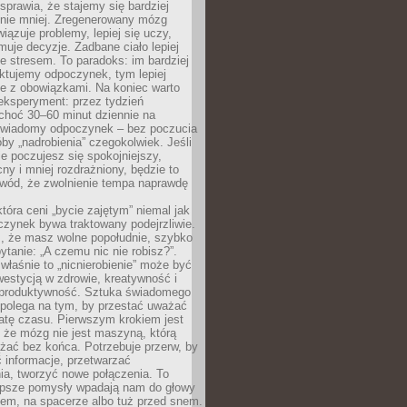
prawia, że stajemy się bardziej
 nie mniej. Zregenerowany mózg
wiązuje problemy, lepiej się uczy,
jmuje decyzje. Zadbane ciało lepiej
ze stresem. To paradoks: im bardziej
ktujemy odpoczynek, tym lepiej
ie z obowiązkami. Na koniec warto
eksperyment: przez tydzień
choć 30–60 minut dziennie na
świadomy odpoczynek – bez poczucia
óby „nadrobienia” czegokolwiek. Jeśli
e poczujesz się spokojniejszy,
cny i mniej rozdrażniony, będzie to
owód, że zwolnienie tempa naprawdę
która ceni „bycie zajętym” niemal jak
zynek bywa traktowany podejrzliwie.
z, że masz wolne popołudnie, szybko
pytanie: „A czemu nic nie robisz?”.
łaśnie to „nicnierobienie” może być
westycją w zdrowie, kreatywność i
 produktywność. Sztuka świadomego
polega na tym, by przestać uważać
atę czasu. Pierwszym krokiem jest
 że mózg nie jest maszyną, którą
żać bez końca. Potrzebuje przerw, by
 informacje, przetwarzać
ia, tworzyć nowe połączenia. To
lepsze pomysły wpadają nam do głowy
cem, na spacerze albo tuż przed snem.