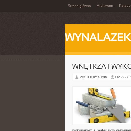
Archiwum
Katego
Strona główna
WYNALAZEK
WNĘTRZA I WYK
POSTED BY ADMIN
LIP - 9 - 2
wykonanym z materiałów drewnian