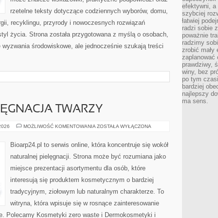
efektywni, a
rzetelne teksty dotyczące codziennych wyborów, domu,
szybciej roz
łatwiej pode
gii, recyklingu, przyrody i nowoczesnych rozwiązań
radzi sobie 
tyl życia. Strona została przygotowana z myślą o osobach,
poważnie tra
radzimy sob
wyzwania środowiskowe, ale jednocześnie szukają treści
zrobić mały 
zaplanować 
prawdziwy, 
winy, bez pr
po tym czasi
bardziej obe
najlepszy d
ma sens.
LĘGNACJA TWARZY
NATURALNA
 2026
MOŻLIWOŚĆ KOMENTOWANIA
ZOSTAŁA WYŁĄCZONA
PIELĘGNACJA
TWARZY
Bioarp24.pl to serwis online, która koncentruje się wokół
naturalnej pielęgnacji. Strona może być rozumiana jako
miejsce prezentacji asortymentu dla osób, które
interesują się produktem kosmetycznym o bardziej
tradycyjnym, ziołowym lub naturalnym charakterze. To
witryna, która wpisuje się w rosnące zainteresowanie
e. Polecamy Kosmetyki zero waste i Dermokosmetyki i