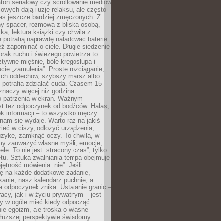
ton serialowy czy scrollowanie mediów
owych dają iluzję relaksu, ale często
nas jeszcze bardziej zmęczonych. Z
ny spacer, rozmowa z bliską osobą,
ka, lektura książki czy chwila z
 potrafią naprawdę naładować baterie.
ż zapominać o ciele. Długie siedzenie
 brak ruchu i świeżego powietrza to
ztywne mięśnie, bóle kręgosłupa i
cie „zamulenia”. Proste rozciąganie,
zych oddechów, szybszy marsz albo
ng potrafią zdziałać cuda. Czasem 15
znaczy więcej niż godzina
 patrzenia w ekran. Ważnym
st też odpoczynek od bodźców. Hałas,
łok informacji – to wszystko męczy
ż nam się wydaje. Warto raz na jakiś
ieć w ciszy, odłożyć urządzenia,
zykę, zamknąć oczy. To chwila, w
my zauważyć własne myśli, emocje,
ele. To nie jest „stracony czas”, tylko
tu. Sztuka zwalniania tempa obejmuje
jętność mówienia „nie”. Jeśli
ę na każde dodatkowe zadanie,
tkanie, nasz kalendarz puchnie, a
a odpoczynek znika. Ustalanie granic –
acy, jak i w życiu prywatnym – jest
by w ogóle mieć kiedy odpocząć.
ie egoizm, ale troska o własne
dłuższej perspektywie świadomy