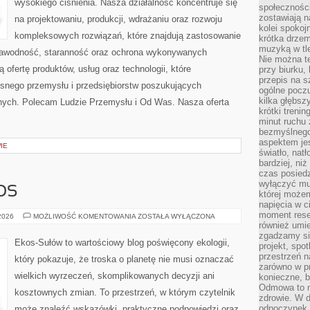
wysokiego ciśnienia. Nasza działalność koncentruje się
społeczności
zostawiają 
na projektowaniu, produkcji, wdrażaniu oraz rozwoju
kolei spokoj
kompleksowych rozwiązań, które znajdują zastosowanie
krótka drzem
muzyką w tle
ezawodność, staranność oraz ochrona wykonywanych
Nie można te
 ofertę produktów, usług oraz technologii, które
przy biurku,
przepis na s
snego przemysłu i przedsiębiorstw poszukujących
ogólne poczu
kilka głębs
nych. Polecam Ludzie Przemysłu i Od Was. Nasza oferta
krótki treni
minut ruchu 
bezmyślnego
aspektem je
IE
światło, nat
bardziej, ni
czas posiedz
wyłączyć mu
OS
której może
napięcia w ci
moment rese
CZYTELNICZY
 2026
MOŻLIWOŚĆ KOMENTOWANIA
ZOSTAŁA WYŁĄCZONA
GŁOS
również umie
zgadzamy si
Ekos-Sułów to wartościowy blog poświęcony ekologii,
projekt, spo
przestrzeń n
który pokazuje, że troska o planetę nie musi oznaczać
zarówno w pr
wielkich wyrzeczeń, skomplikowanych decyzji ani
konieczne, 
Odmowa to n
kosztownych zmian. To przestrzeń, w którym czytelnik
zdrowie. W 
odpoczynek s
może znaleźć wskazówki, praktyczne podpowiedzi oraz