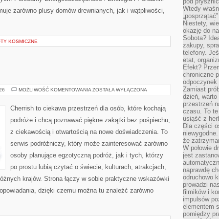
pod pryszni
Wtedy właśn
uje zarówno plusy domów drewnianych, jak i wątpliwości,
„posprzątać”
Niestety, wi
okazję do na
Sobota? Ide
OTY KOSMICZNE
zakupy, spr
telefony. Je
etat, organi
Efekt? Przem
chroniczne 
odpoczynek 
Zamiast pró
AUSTRALIA
026
MOŻLIWOŚĆ KOMENTOWANIA
ZOSTAŁA WYŁĄCZONA
dzień, warto
przestrzeń 
Cherrish to ciekawa przestrzeń dla osób, które kochają
czasu. To te
usiąść z her
podróże i chcą poznawać piękne zakątki bez pośpiechu,
Dla części o
z ciekawością i otwartością na nowe doświadczenia. To
niewygodne. 
że zatrzyma
serwis podróżniczy, który może zainteresować zarówno
W połowie dr
osoby planujące egzotyczną podróż, jak i tych, którzy
jest zastano
automatyczn
po prostu lubią czytać o świecie, kulturach, atrakcjach,
naprawdę ch
odruchowo 
i różnych krajów. Strona łączy w sobie praktyczne wskazówki
prowadzi na
opowiadania, dzięki czemu można tu znaleźć zarówno
filmików i 
impulsów po
elementem sz
pomiędzy pr