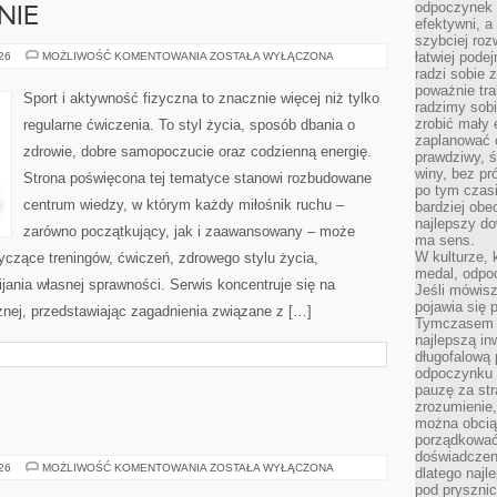
odpoczynek s
NIE
efektywni, a
szybciej roz
DIETA
łatwiej pode
026
MOŻLIWOŚĆ KOMENTOWANIA
ZOSTAŁA WYŁĄCZONA
I
radzi sobie 
ODŻYWIANIE
poważnie tra
Sport i aktywność fizyczna to znacznie więcej niż tylko
radzimy sob
zrobić mały 
regularne ćwiczenia. To styl życia, sposób dbania o
zaplanować 
zdrowie, dobre samopoczucie oraz codzienną energię.
prawdziwy, 
winy, bez pr
Strona poświęcona tej tematyce stanowi rozbudowane
po tym czasi
centrum wiedzy, w którym każdy miłośnik ruchu –
bardziej obe
najlepszy d
zarówno początkujący, jak i zaawansowany – może
ma sens.
W kulturze, 
yczące treningów, ćwiczeń, zdrowego stylu życia,
medal, odpoc
ania własnej sprawności. Serwis koncentruje się na
Jeśli mówis
pojawia się 
znej, przedstawiając zagadnienia związane z […]
Tymczasem w
najlepszą in
długofalową
odpoczynku 
pauzę za str
zrozumienie,
można obcią
porządkować
doświadczen
WROCŁAW
026
MOŻLIWOŚĆ KOMENTOWANIA
ZOSTAŁA WYŁĄCZONA
dlatego naj
pod pryszni