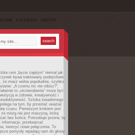
SCRIBE
FACEBOOK
TWITTER
która ceni „bycie zajętym” niemal jak
zynek bywa traktowany podejrzliwie.
z, że masz wolne popołudnie, szybko
pytanie: „A czemu nic nie robisz?”.
łaśnie to „nicnierobienie” może być
westycją w zdrowie, kreatywność i
 produktywność. Sztuka świadomego
polega na tym, by przestać uważać
atę czasu. Pierwszym krokiem jest
 że mózg nie jest maszyną, którą
żać bez końca. Potrzebuje przerw, by
 informacje, przetwarzać
ia, tworzyć nowe połączenia. To
lepsze pomysły wpadają nam do głowy