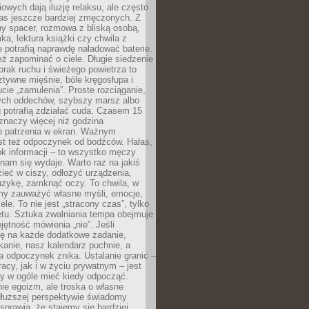
owych dają iluzję relaksu, ale często
nas jeszcze bardziej zmęczonych. Z
ny spacer, rozmowa z bliską osobą,
ka, lektura książki czy chwila z
 potrafią naprawdę naładować baterie.
ż zapominać o ciele. Długie siedzenie
 brak ruchu i świeżego powietrza to
ztywne mięśnie, bóle kręgosłupa i
cie „zamulenia”. Proste rozciąganie,
zych oddechów, szybszy marsz albo
ng potrafią zdziałać cuda. Czasem 15
znaczy więcej niż godzina
 patrzenia w ekran. Ważnym
st też odpoczynek od bodźców. Hałas,
łok informacji – to wszystko męczy
ż nam się wydaje. Warto raz na jakiś
ieć w ciszy, odłożyć urządzenia,
zykę, zamknąć oczy. To chwila, w
my zauważyć własne myśli, emocje,
ele. To nie jest „stracony czas”, tylko
tu. Sztuka zwalniania tempa obejmuje
jętność mówienia „nie”. Jeśli
ę na każde dodatkowe zadanie,
tkanie, nasz kalendarz puchnie, a
a odpoczynek znika. Ustalanie granic –
acy, jak i w życiu prywatnym – jest
by w ogóle mieć kiedy odpocząć.
ie egoizm, ale troska o własne
dłuższej perspektywie świadomy
prawia, że stajemy się bardziej