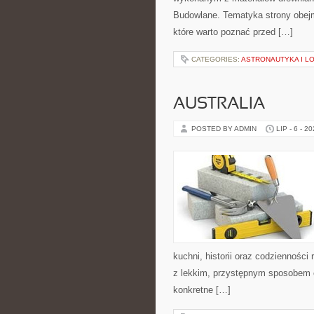
Budowlane. Tematyka strony obejm
które warto poznać przed […]
CATEGORIES:
ASTRONAUTYKA I L
AUSTRALIA
POSTED BY ADMIN
LIP - 6 - 2
kuchni, historii oraz codziennośc
z lekkim, przystępnym sposobem 
konkretne […]