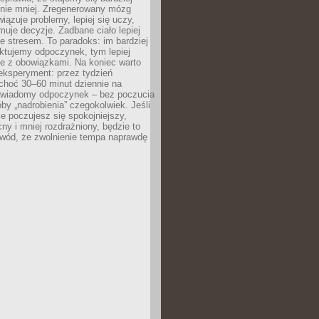
 nie mniej. Zregenerowany mózg
wiązuje problemy, lepiej się uczy,
jmuje decyzje. Zadbane ciało lepiej
ze stresem. To paradoks: im bardziej
ktujemy odpoczynek, tym lepiej
ie z obowiązkami. Na koniec warto
eksperyment: przez tydzień
choć 30–60 minut dziennie na
świadomy odpoczynek – bez poczucia
óby „nadrobienia” czegokolwiek. Jeśli
e poczujesz się spokojniejszy,
cny i mniej rozdrażniony, będzie to
owód, że zwolnienie tempa naprawdę