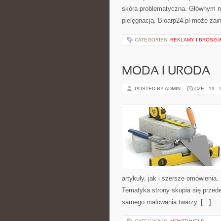
skóra problematyczna. Głównym mo
pielęgnacją. Bioarp24.pl może zai
CATEGORIES:
REKLAMY I BROSZU
MODA I URODA
POSTED BY ADMIN
CZE - 19 -
artykuły, jak i szersze omówienia. 
Tematyka strony skupia się przede
samego malowania twarzy. […]