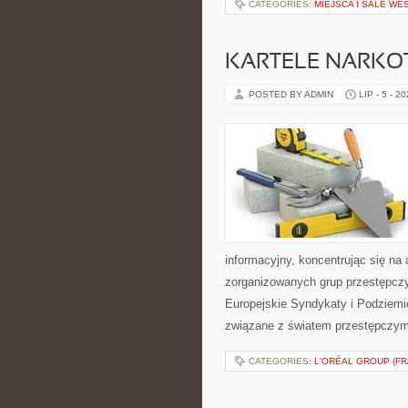
CATEGORIES:
MIEJSCA I SALE WE
KARTELE NARK
POSTED BY ADMIN
LIP - 5 - 2
informacyjny, koncentrując się na 
zorganizowanych grup przestępczy
Europejskie Syndykaty i Podziemie
związane z światem przestępczym
CATEGORIES:
L'ORÉAL GROUP (FR