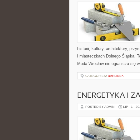
historii, kultury, architektury, pr
i miasteczkach Dolnego Śląska. To
Moda Wrocław nie ogranicza się w
CATEGORIES:
BARLINEK
ENERGETYKA I Z
POSTED BY ADMIN
LIP - 1 - 2