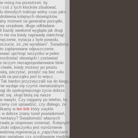
ie mózg ma przestrzeń, by
 i coś z tych klocków zbudować.
elu dorosłych traktuje wolny czas jako
drobienia kolejnych obowiązków.
alny moment na generalne porządki,
awy urzędowe, długo odkładane
śli każdy weekend wygląda jak drugi
zm nie ma kiedy naprawdę odetchnąć.
ęczenie, irytacja z byle powodu,
poczucie, że „nie wyrabiam”. Świadomy
to zaplanowane odpuszczenie.
bować upchnąć wszystko w jeden
 rozdzielać obowiązki i zostawiać
na niczym niezagospodarowane bloki
 chwile, kiedy możesz po prostu
batą, poczytać, przejść się bez celu.
sób na początku jest to wręcz…
Tak bardzo przyzwyczaili się do biegu,
nie wydaje się czymś nienaturalnym.
ogi do spokojniejszego życia dobrze
wić się, skąd biorą się nasze
e nawyki. Czy sięgamy po telefon, bo
cemy coś sprawdzić, czy dlatego, że
klikamy w
ten link
który zwykle
s w dobrze znany tunel powiadomień,
komentarzy? Świadomość własnych
zwala je stopniowo zmieniać. Kolejnym
tuki odpoczynku jest rozróżnienie
awdziwą regeneracją a „zapychaczami
ton serialowy czy scrollowanie mediów