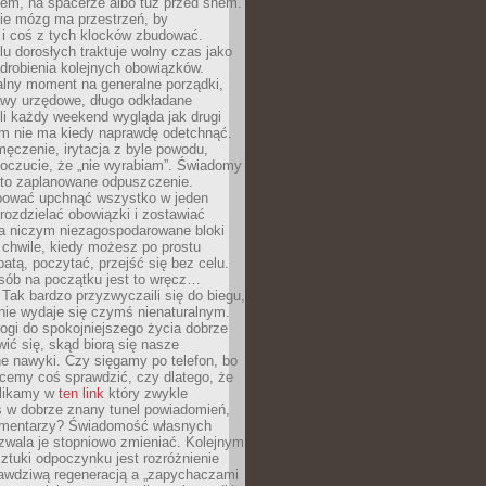
cem, na spacerze albo tuż przed snem.
ie mózg ma przestrzeń, by
 i coś z tych klocków zbudować.
elu dorosłych traktuje wolny czas jako
drobienia kolejnych obowiązków.
alny moment na generalne porządki,
awy urzędowe, długo odkładane
śli każdy weekend wygląda jak drugi
zm nie ma kiedy naprawdę odetchnąć.
ęczenie, irytacja z byle powodu,
poczucie, że „nie wyrabiam”. Świadomy
to zaplanowane odpuszczenie.
bować upchnąć wszystko w jeden
 rozdzielać obowiązki i zostawiać
na niczym niezagospodarowane bloki
 chwile, kiedy możesz po prostu
batą, poczytać, przejść się bez celu.
sób na początku jest to wręcz…
Tak bardzo przyzwyczaili się do biegu,
nie wydaje się czymś nienaturalnym.
ogi do spokojniejszego życia dobrze
wić się, skąd biorą się nasze
e nawyki. Czy sięgamy po telefon, bo
cemy coś sprawdzić, czy dlatego, że
klikamy w
ten link
który zwykle
s w dobrze znany tunel powiadomień,
komentarzy? Świadomość własnych
zwala je stopniowo zmieniać. Kolejnym
tuki odpoczynku jest rozróżnienie
awdziwą regeneracją a „zapychaczami