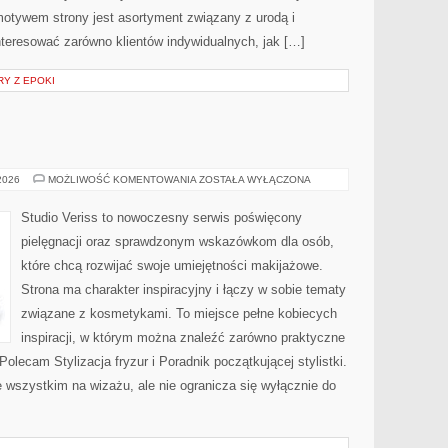
tywem strony jest asortyment związany z urodą i
nteresować zarówno klientów indywidualnych, jak […]
RY Z EPOKI
MODA
 2026
MOŻLIWOŚĆ KOMENTOWANIA
ZOSTAŁA WYŁĄCZONA
I
URODA
Studio Veriss to nowoczesny serwis poświęcony
pielęgnacji oraz sprawdzonym wskazówkom dla osób,
które chcą rozwijać swoje umiejętności makijażowe.
Strona ma charakter inspiracyjny i łączy w sobie tematy
związane z kosmetykami. To miejsce pełne kobiecych
inspiracji, w którym można znaleźć zarówno praktyczne
Polecam Stylizacja fryzur i Poradnik początkującej stylistki.
 wszystkim na wizażu, ale nie ogranicza się wyłącznie do