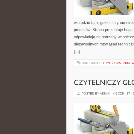
wszędzie tam, gdzie liczy się ni
procesów. Strona prezentuje bogatą
odpowiadają na potrzeby współcze
niezawodnych rozwiązań technicz
[…]
CATEGORIES:
STYL ŻYCIA I ZDROW
CZYTELNICZY GŁ
POSTED BY ADMIN
CZE - 27 -