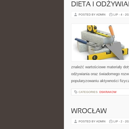
DIETA I ODŻYWIA
POSTED BY ADMIN
LIP - 4 - 2
znaleźć wartościowe materiały dot
odżywiania oraz świadomego rozwij
popularyzowaniu aktywności fizyc
CATEGORIES:
DSKRAKOW
WROCŁAW
POSTED BY ADMIN
LIP - 2 - 2