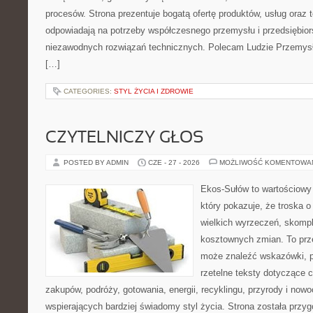
procesów. Strona prezentuje bogatą ofertę produktów, usług oraz t
odpowiadają na potrzeby współczesnego przemysłu i przedsiębio
niezawodnych rozwiązań technicznych. Polecam Ludzie Przemysł
[…]
CATEGORIES:
STYL ŻYCIA I ZDROWIE
CZYTELNICZY GŁOS
POSTED BY ADMIN
CZE - 27 - 2026
MOŻLIWOŚĆ KOMENTOWA
Ekos-Sułów to wartościowy 
który pokazuje, że troska 
wielkich wyrzeczeń, skompl
kosztownych zmian. To prze
może znaleźć wskazówki, p
rzetelne teksty dotyczące
zakupów, podróży, gotowania, energii, recyklingu, przyrody i no
wspierających bardziej świadomy styl życia. Strona została przy