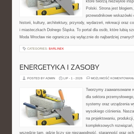
które tworzą niezwykle insp
Polski. Strona jest blogie
przewodnikowe wskazówki 
historii, kultury, architektury, przyrody, wydarzeń, rekreacji oraz
i miasteczkach Dolnego Śląska. To portal dla osób, które lubią s
Moda Wrocław nie ogranicza się wyłącznie do najbardziej znanyc
CATEGORIES:
BARLINEK
ENERGETYKA I ZASOBY
POSTED BY ADMIN
LIP - 1 - 2026
MOŻLIWOŚĆ KOMENTOWAN
Tworzymy zaawansowane ro
dla sektora przemysłowego,
systemy oraz urządzenia w
wysokiego ciśnienia. Nasza 
na projektowaniu, produkcji
kompleksowych rozwiązań, 
wszędzie tam, gdzie liczy się niezawodność, staranność oraz o