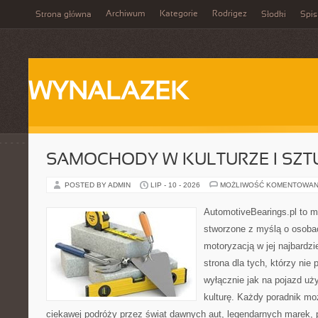
Archiwum
Kategorie
Rodrigez
Strona główna
Słodki
Spis
WYNALAZEK
SAMOCHODY W KULTURZE I SZT
POSTED BY ADMIN
LIP - 10 - 2026
MOŻLIWOŚĆ KOMENTOWAN
AutomotiveBearings.pl to 
stworzone z myślą o osobac
motoryzacją w jej najbardz
strona dla tych, którzy nie
wyłącznie jak na pojazd uż
kulturę. Każdy poradnik mo
ciekawej podróży przez świat dawnych aut, legendarnych marek, 