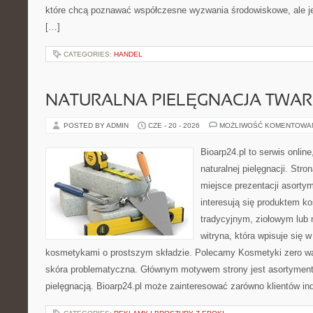
które chcą poznawać współczesne wyzwania środowiskowe, ale je
[…]
CATEGORIES:
HANDEL
NATURALNA PIELĘGNACJA TWAR
POSTED BY ADMIN
CZE - 20 - 2026
MOŻLIWOŚĆ KOMENTOWA
Bioarp24.pl to serwis online
naturalnej pielęgnacji. Str
miejsce prezentacji asortym
interesują się produktem k
tradycyjnym, ziołowym lub 
witryna, która wpisuje się 
kosmetykami o prostszym składzie. Polecamy Kosmetyki zero wa
skóra problematyczna. Głównym motywem strony jest asortyment 
pielęgnacją. Bioarp24.pl może zainteresować zarówno klientów in