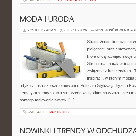
CATEGORIES:
REKLAMY I BROSZURY Z EPOKI
MODA I URODA
POSTED BY ADMIN
CZE - 19 - 2026
MOŻLIWOŚĆ KOMENTOWA
Studio Veriss to nowoczes
pielęgnacji oraz sprawdzo
które chcą rozwijać swoje 
Strona ma charakter inspira
związane z kosmetykami. T
inspiracji, w którym można
artykuły, jak i szersze omówienia. Polecam Stylizacja fryzur i Pora
Tematyka strony skupia się przede wszystkim na wizażu, ale nie 
samego malowania twarzy. […]
CATEGORIES:
MONTRAVELS
NOWINKI I TRENDY W ODCHUDZ