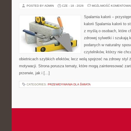
POSTED BY ADMIN
CZE - 18 - 2026
MOŻLIWOŚĆ KOMENTOWA
Spalarnia kalorii – przystę
kalorii Spalarnia kalorii to
z myślą o osobach, które 
zdrowej sylwetki i szukają 
podanych w naturalny sposó
czytelników, którzy nie chc
obietnicach szybkich efektów, lecz wolą spojrzeć na zdrowy styl 
motywacji. Strona porusza tematy, które mogą zainteresować za
przerwie, jak i […]
CATEGORIES:
PRZEWIDYWANIA DLA ŚWIATA