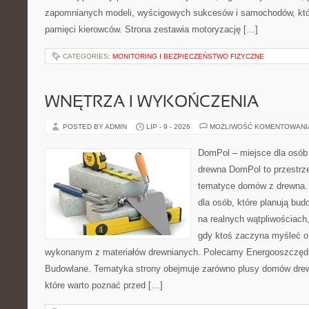
zapomnianych modeli, wyścigowych sukcesów i samochodów, które
pamięci kierowców. Strona zestawia motoryzację […]
CATEGORIES:
MONITORING I BEZPIECZEŃSTWO FIZYCZNE
WNĘTRZA I WYKOŃCZENIA
POSTED BY ADMIN
LIP - 9 - 2026
MOŻLIWOŚĆ KOMENTOWAN
DomPol – miejsce dla osób
drewna DomPol to przestrz
tematyce domów z drewna. 
dla osób, które planują bu
na realnych wątpliwościach,
gdy ktoś zaczyna myśleć 
wykonanym z materiałów drewnianych. Polecamy Energooszczędno
Budowlane. Tematyka strony obejmuje zarówno plusy domów drewn
które warto poznać przed […]