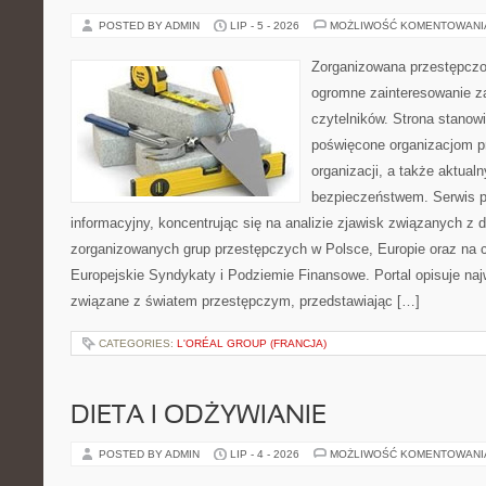
POSTED BY ADMIN
LIP - 5 - 2026
MOŻLIWOŚĆ KOMENTOWAN
Zorganizowana przestępczoś
ogromne zainteresowanie za
czytelników. Strona stanow
poświęcone organizacjom p
organizacji, a także aktu
bezpieczeństwem. Serwis p
informacyjny, koncentrując się na analizie zjawisk związanych z d
zorganizowanych grup przestępczych w Polsce, Europie oraz na 
Europejskie Syndykaty i Podziemie Finansowe. Portal opisuje na
związane z światem przestępczym, przedstawiając […]
CATEGORIES:
L'ORÉAL GROUP (FRANCJA)
DIETA I ODŻYWIANIE
POSTED BY ADMIN
LIP - 4 - 2026
MOŻLIWOŚĆ KOMENTOWAN