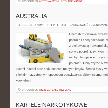
CATEGORIES:
ASTRONAUTYKA I LOTY KOSMICZNE
AUSTRALIA
POSTED BY ADMIN
LIP - 6 - 2026
MOŻLIWOŚĆ KOMENTOWAN
Cherrish to ciekawa przestr
podróże i chcą poznawać pi
z ciekawością i otwartości
serwis podróżniczy, który 
osoby planujące egzotyczną 
po prostu lubią czytać o świ
kuchni, historii oraz codzienności różnych krajów. Strona łączy 
z lekkim, przystępnym sposobem opowiadania, dzięki czemu moż
konkretne […]
CATEGORIES:
MIEJSCA I SALE WESELNE
KARTELE NARKOTYKOWE