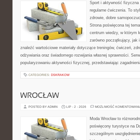
Sport i aktywność fizyczna 
regularne ćwiczenia. To sty
zdrowie, dobre samopoczuci
Strona poświęcona tej tem
centrum wiedzy, w którym k
zarówno początkujący, jak
znaleźć wartościowe materiały dotyczące treningów, ćwiczeń, zdr
odżywiania oraz świadomego rozwijania własnej sprawności. Serwi
popularyzowaniu aktywności fizycznej, przedstawiając zagadnien
CATEGORIES:
DSKRAKOW
WROCŁAW
POSTED BY ADMIN
LIP - 2 - 2026
MOŻLIWOŚĆ KOMENTOWAN
Moda Wrocław to różnorodn
poświęcony turystyce na D
szczególnym uwzględnienie