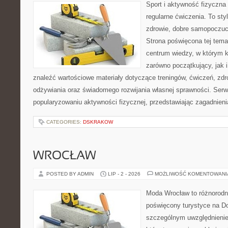
Sport i aktywność fizyczna 
regularne ćwiczenia. To sty
zdrowie, dobre samopoczuci
Strona poświęcona tej tem
centrum wiedzy, w którym k
zarówno początkujący, jak
znaleźć wartościowe materiały dotyczące treningów, ćwiczeń, zdr
odżywiania oraz świadomego rozwijania własnej sprawności. Serwi
popularyzowaniu aktywności fizycznej, przedstawiając zagadnien
CATEGORIES:
DSKRAKOW
WROCŁAW
POSTED BY ADMIN
LIP - 2 - 2026
MOŻLIWOŚĆ KOMENTOWAN
Moda Wrocław to różnorodn
poświęcony turystyce na D
szczególnym uwzględnienie