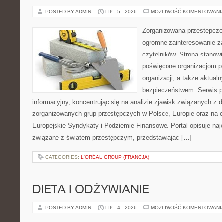
POSTED BY ADMIN
LIP - 5 - 2026
MOŻLIWOŚĆ KOMENTOWAN
Zorganizowana przestępczoś
ogromne zainteresowanie za
czytelników. Strona stanow
poświęcone organizacjom p
organizacji, a także aktu
bezpieczeństwem. Serwis p
informacyjny, koncentrując się na analizie zjawisk związanych z d
zorganizowanych grup przestępczych w Polsce, Europie oraz na 
Europejskie Syndykaty i Podziemie Finansowe. Portal opisuje na
związane z światem przestępczym, przedstawiając […]
CATEGORIES:
L'ORÉAL GROUP (FRANCJA)
DIETA I ODŻYWIANIE
POSTED BY ADMIN
LIP - 4 - 2026
MOŻLIWOŚĆ KOMENTOWAN