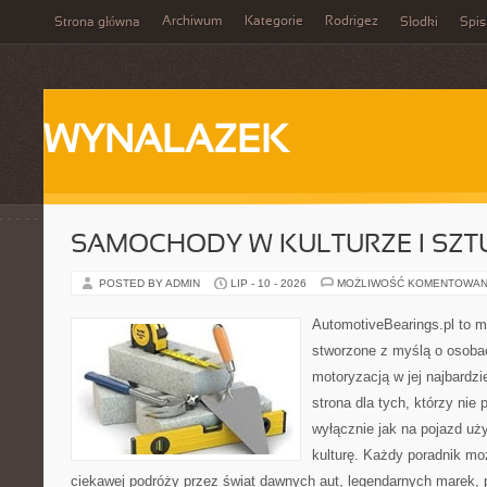
Archiwum
Kategorie
Rodrigez
Strona główna
Słodki
Spis
WYNALAZEK
SAMOCHODY W KULTURZE I SZT
POSTED BY ADMIN
LIP - 10 - 2026
MOŻLIWOŚĆ KOMENTOWAN
AutomotiveBearings.pl to 
stworzone z myślą o osobac
motoryzacją w jej najbardz
strona dla tych, którzy nie
wyłącznie jak na pojazd uż
kulturę. Każdy poradnik mo
ciekawej podróży przez świat dawnych aut, legendarnych marek, 