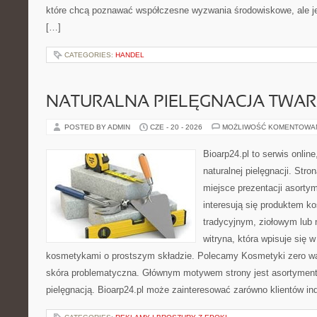
które chcą poznawać współczesne wyzwania środowiskowe, ale je
[…]
CATEGORIES:
HANDEL
NATURALNA PIELĘGNACJA TWAR
POSTED BY ADMIN
CZE - 20 - 2026
MOŻLIWOŚĆ KOMENTOWA
Bioarp24.pl to serwis online
naturalnej pielęgnacji. Str
miejsce prezentacji asortym
interesują się produktem k
tradycyjnym, ziołowym lub 
witryna, która wpisuje się 
kosmetykami o prostszym składzie. Polecamy Kosmetyki zero wa
skóra problematyczna. Głównym motywem strony jest asortyment 
pielęgnacją. Bioarp24.pl może zainteresować zarówno klientów in