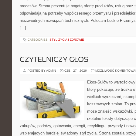
procesów. Strona prezentuje bogatą ofertę produktów, usług oraz t
odpowiadają na potrzeby współczesnego przemysłu i przedsiębio
niezawodnych rozwiązań technicznych. Polecam Ludzie Przemysł
[…]
CATEGORIES:
STYL ŻYCIA I ZDROWIE
CZYTELNICZY GŁOS
POSTED BY ADMIN
CZE - 27 - 2026
MOŻLIWOŚĆ KOMENTOWA
Ekos-Sułów to wartościowy 
który pokazuje, że troska 
wielkich wyrzeczeń, skompl
kosztownych zmian. To prze
może znaleźć wskazówki, p
rzetelne teksty dotyczące
zakupów, podróży, gotowania, energii, recyklingu, przyrody i no
wspierających bardziej świadomy styl życia. Strona została przy