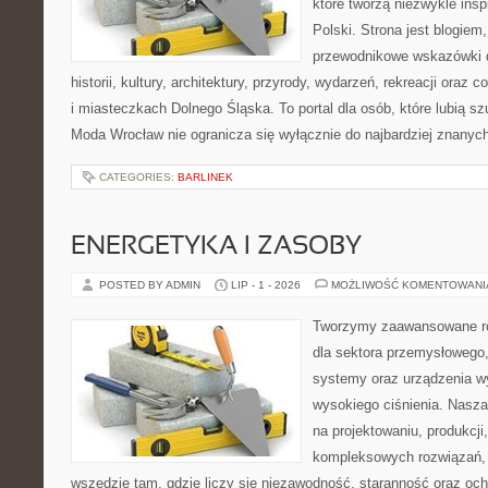
które tworzą niezwykle insp
Polski. Strona jest blogie
przewodnikowe wskazówki 
historii, kultury, architektury, przyrody, wydarzeń, rekreacji oraz
i miasteczkach Dolnego Śląska. To portal dla osób, które lubią s
Moda Wrocław nie ogranicza się wyłącznie do najbardziej znanyc
CATEGORIES:
BARLINEK
ENERGETYKA I ZASOBY
POSTED BY ADMIN
LIP - 1 - 2026
MOŻLIWOŚĆ KOMENTOWAN
Tworzymy zaawansowane ro
dla sektora przemysłowego,
systemy oraz urządzenia w
wysokiego ciśnienia. Nasza 
na projektowaniu, produkcji
kompleksowych rozwiązań, 
wszędzie tam, gdzie liczy się niezawodność, staranność oraz o