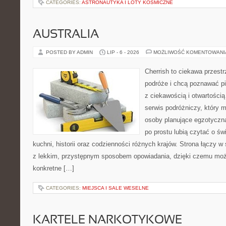
CATEGORIES:
ASTRONAUTYKA I LOTY KOSMICZNE
AUSTRALIA
POSTED BY ADMIN
LIP - 6 - 2026
MOŻLIWOŚĆ KOMENTOWAN
Cherrish to ciekawa przestr
podróże i chcą poznawać pi
z ciekawością i otwartości
serwis podróżniczy, który 
osoby planujące egzotyczną 
po prostu lubią czytać o świ
kuchni, historii oraz codzienności różnych krajów. Strona łączy 
z lekkim, przystępnym sposobem opowiadania, dzięki czemu moż
konkretne […]
CATEGORIES:
MIEJSCA I SALE WESELNE
KARTELE NARKOTYKOWE