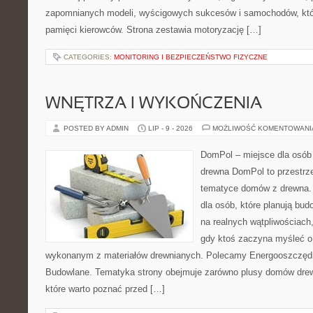
zapomnianych modeli, wyścigowych sukcesów i samochodów, które
pamięci kierowców. Strona zestawia motoryzację […]
CATEGORIES:
MONITORING I BEZPIECZEŃSTWO FIZYCZNE
WNĘTRZA I WYKOŃCZENIA
POSTED BY ADMIN
LIP - 9 - 2026
MOŻLIWOŚĆ KOMENTOWAN
DomPol – miejsce dla osób
drewna DomPol to przestrz
tematyce domów z drewna. 
dla osób, które planują bu
na realnych wątpliwościach,
gdy ktoś zaczyna myśleć 
wykonanym z materiałów drewnianych. Polecamy Energooszczędno
Budowlane. Tematyka strony obejmuje zarówno plusy domów drewn
które warto poznać przed […]