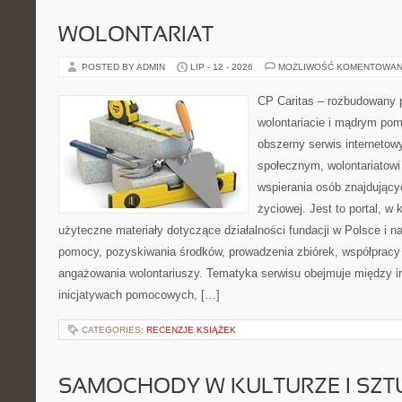
WOLONTARIAT
POSTED BY ADMIN
LIP - 12 - 2026
MOŻLIWOŚĆ KOMENTOWAN
CP Caritas – rozbudowany p
wolontariacie i mądrym pom
obszerny serwis internetow
społecznym, wolontariatow
wspierania osób znajdującyc
życiowej. Jest to portal, 
użyteczne materiały dotyczące działalności fundacji w Polsce i n
pomocy, pozyskiwania środków, prowadzenia zbiórek, współpracy
angażowania wolontariuszy. Tematyka serwisu obejmuje między i
inicjatywach pomocowych, […]
CATEGORIES:
RECENZJE KSIĄŻEK
SAMOCHODY W KULTURZE I SZT