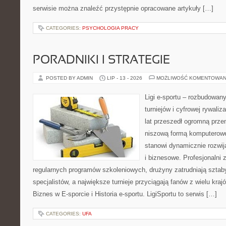
serwisie można znaleźć przystępnie opracowane artykuły […]
CATEGORIES:
PSYCHOLOGIA PRACY
PORADNIKI I STRATEGIE
POSTED BY ADMIN
LIP - 13 - 2026
MOŻLIWOŚĆ KOMENTOWAN
Ligi e-sportu – rozbudowany
turniejów i cyfrowej rywaliz
lat przeszedł ogromną prze
niszową formą komputerowej
stanowi dynamicznie rozwij
i biznesowe. Profesjonalni 
regularnych programów szkoleniowych, drużyny zatrudniają sztab
specjalistów, a największe turnieje przyciągają fanów z wielu kraj
Biznes w E-sporcie i Historia e-sportu. LigiSportu to serwis […]
CATEGORIES:
UFA