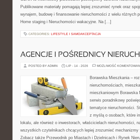
Publikowane materiały pomagają lepiej zrozumieć rynek oraz spoj
wynajem, budowę i finansowanie nieruchomości z wielu różnych 
Home staging i Nieruchomości wakacyjne. Na […]
CATEGORIES:
LIFESTYLE I SAMOAKCEPTACJA
AGENCJE I POŚREDNICY NIERUC
POSTED BY ADMIN
LIP - 14 - 2026
MOŻLIWOŚĆ KOMENTOWAN
Borawska Mieszkania – roz
nieruchomościach, mieszka
mieszkaniowym Borawska M
serwis poradnikowy poświę
tematyce nieruchomości. S
z myślą o osobach, które i
lokalu, ale również o inwestorach, właścicielach nieruchomości, 
wszystkich czytelnikach chcących lepiej zrozumieć mechanizmy 
Zobacz także Przewodnik po Miastach i Dzielnicach i Rynek Nie