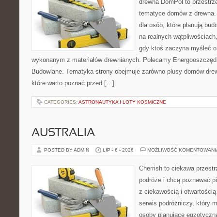
drewna DomPol to przestrz
tematyce domów z drewna. 
dla osób, które planują bu
na realnych wątpliwościach,
gdy ktoś zaczyna myśleć 
wykonanym z materiałów drewnianych. Polecamy Energooszczędno
Budowlane. Tematyka strony obejmuje zarówno plusy domów drewn
które warto poznać przed […]
CATEGORIES:
ASTRONAUTYKA I LOTY KOSMICZNE
AUSTRALIA
POSTED BY ADMIN
LIP - 6 - 2026
MOŻLIWOŚĆ KOMENTOWAN
Cherrish to ciekawa przestr
podróże i chcą poznawać pi
z ciekawością i otwartości
serwis podróżniczy, który 
osoby planujące egzotyczną 