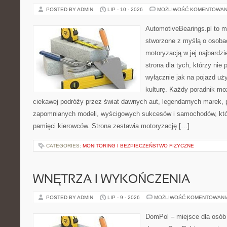
POSTED BY ADMIN
LIP - 10 - 2026
MOŻLIWOŚĆ KOMENTOWAN
AutomotiveBearings.pl to 
stworzone z myślą o osobac
motoryzacją w jej najbardz
strona dla tych, którzy nie
wyłącznie jak na pojazd uż
kulturę. Każdy poradnik mo
ciekawej podróży przez świat dawnych aut, legendarnych marek, 
zapomnianych modeli, wyścigowych sukcesów i samochodów, które
pamięci kierowców. Strona zestawia motoryzację […]
CATEGORIES:
MONITORING I BEZPIECZEŃSTWO FIZYCZNE
WNĘTRZA I WYKOŃCZENIA
POSTED BY ADMIN
LIP - 9 - 2026
MOŻLIWOŚĆ KOMENTOWAN
DomPol – miejsce dla osób