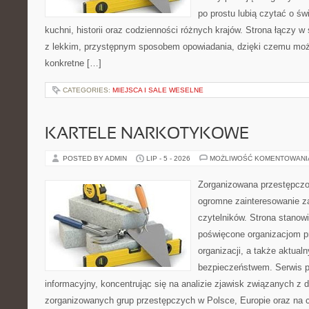
po prostu lubią czytać o świ
kuchni, historii oraz codzienności różnych krajów. Strona łączy 
z lekkim, przystępnym sposobem opowiadania, dzięki czemu moż
konkretne […]
CATEGORIES:
MIEJSCA I SALE WESELNE
KARTELE NARKOTYKOWE
POSTED BY ADMIN
LIP - 5 - 2026
MOŻLIWOŚĆ KOMENTOWAN
Zorganizowana przestępczoś
ogromne zainteresowanie za
czytelników. Strona stanow
poświęcone organizacjom p
organizacji, a także aktu
bezpieczeństwem. Serwis p
informacyjny, koncentrując się na analizie zjawisk związanych z d
zorganizowanych grup przestępczych w Polsce, Europie oraz na 