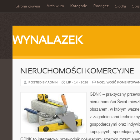
Archiwum
Kategorie
Rodrigez
Strona główna
Słodki
Spis
WYNALAZEK
NIERUCHOMOŚCI KOMERCYJNE
POSTED BY ADMIN
LIP - 14 - 2026
MOŻLIWOŚĆ KOMENTOWAN
GDNK – praktyczny przewod
nieruchomości Świat miesz
obszarem, w którym ważne 
z zagadnieniami techniczn
gospodarczymi oraz indywi
kupujących, sprzedających, 
GDNK to internetowy przewodnik poświęcony szeroko rozumiany