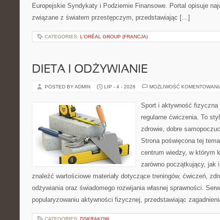
Europejskie Syndykaty i Podziemie Finansowe. Portal opisuje na
związane z światem przestępczym, przedstawiając […]
CATEGORIES:
L'ORÉAL GROUP (FRANCJA)
DIETA I ODŻYWIANIE
POSTED BY ADMIN
LIP - 4 - 2026
MOŻLIWOŚĆ KOMENTOWAN
Sport i aktywność fizyczna 
regularne ćwiczenia. To sty
zdrowie, dobre samopoczuci
Strona poświęcona tej tem
centrum wiedzy, w którym k
zarówno początkujący, jak
znaleźć wartościowe materiały dotyczące treningów, ćwiczeń, zdr
odżywiania oraz świadomego rozwijania własnej sprawności. Serwi
popularyzowaniu aktywności fizycznej, przedstawiając zagadnien
CATEGORIES:
DSKRAKOW