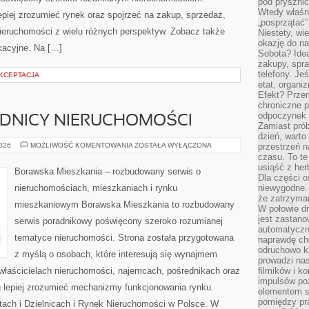
pod pryszni
Wtedy właśn
piej zrozumieć rynek oraz spojrzeć na zakup, sprzedaż,
„posprzątać”
ieruchomości z wielu różnych perspektyw. Zobacz także
Niestety, wi
okazję do na
kacyjne. Na […]
Sobota? Ide
zakupy, spr
telefony. Je
AKCEPTACJA
etat, organi
Efekt? Przem
chroniczne 
odpoczynek 
EDNICY NIERUCHOMOŚCI
Zamiast pró
dzień, warto
AGENCJE
2026
MOŻLIWOŚĆ KOMENTOWANIA
ZOSTAŁA WYŁĄCZONA
przestrzeń 
I
czasu. To te
POŚREDNICY
usiąść z her
NIERUCHOMOŚCI
Borawska Mieszkania – rozbudowany serwis o
Dla części o
nieruchomościach, mieszkaniach i rynku
niewygodne. 
że zatrzyma
mieszkaniowym Borawska Mieszkania to rozbudowany
W połowie dr
jest zastano
serwis poradnikowy poświęcony szeroko rozumianej
automatyczn
tematyce nieruchomości. Strona została przygotowana
naprawdę ch
odruchowo 
z myślą o osobach, które interesują się wynajmem
prowadzi na
, właścicielach nieruchomości, najemcach, pośrednikach oraz
filmików i 
impulsów po
 lepiej zrozumieć mechanizmy funkcjonowania rynku.
elementem sz
pomiędzy pr
ach i Dzielnicach i Rynek Nieruchomości w Polsce. W