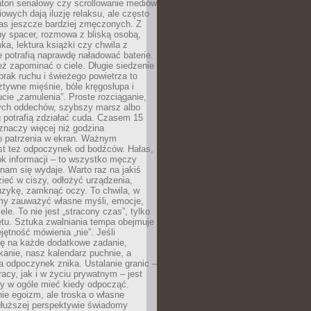
ton serialowy czy scrollowanie mediów
owych dają iluzję relaksu, ale często
nas jeszcze bardziej zmęczonych. Z
ny spacer, rozmowa z bliską osobą,
ka, lektura książki czy chwila z
 potrafią naprawdę naładować baterie.
ż zapominać o ciele. Długie siedzenie
 brak ruchu i świeżego powietrza to
ztywne mięśnie, bóle kręgosłupa i
cie „zamulenia”. Proste rozciąganie,
zych oddechów, szybszy marsz albo
ng potrafią zdziałać cuda. Czasem 15
znaczy więcej niż godzina
 patrzenia w ekran. Ważnym
st też odpoczynek od bodźców. Hałas,
łok informacji – to wszystko męczy
ż nam się wydaje. Warto raz na jakiś
ieć w ciszy, odłożyć urządzenia,
zykę, zamknąć oczy. To chwila, w
my zauważyć własne myśli, emocje,
ele. To nie jest „stracony czas”, tylko
tu. Sztuka zwalniania tempa obejmuje
jętność mówienia „nie”. Jeśli
ę na każde dodatkowe zadanie,
tkanie, nasz kalendarz puchnie, a
a odpoczynek znika. Ustalanie granic –
acy, jak i w życiu prywatnym – jest
by w ogóle mieć kiedy odpocząć.
ie egoizm, ale troska o własne
dłuższej perspektywie świadomy