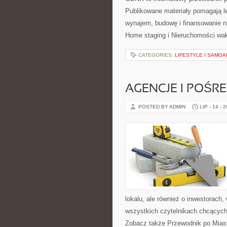
Publikowane materiały pomagają le
wynajem, budowę i finansowanie n
Home staging i Nieruchomości wa
CATEGORIES:
LIFESTYLE I SAMO
AGENCJE I POŚR
POSTED BY ADMIN
LIP - 14 - 
lokalu, ale również o inwestorach
wszystkich czytelnikach chcących
Zobacz także Przewodnik po Miast