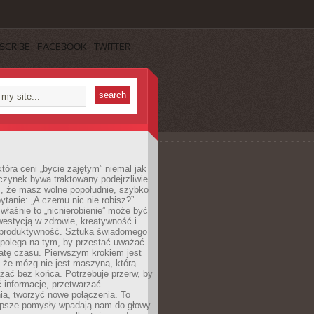
SCRIBE
FACEBOOK
TWITTER
która ceni „bycie zajętym” niemal jak
zynek bywa traktowany podejrzliwie.
z, że masz wolne popołudnie, szybko
pytanie: „A czemu nic nie robisz?”.
łaśnie to „nicnierobienie” może być
westycją w zdrowie, kreatywność i
 produktywność. Sztuka świadomego
polega na tym, by przestać uważać
atę czasu. Pierwszym krokiem jest
 że mózg nie jest maszyną, którą
żać bez końca. Potrzebuje przerw, by
 informacje, przetwarzać
ia, tworzyć nowe połączenia. To
lepsze pomysły wpadają nam do głowy