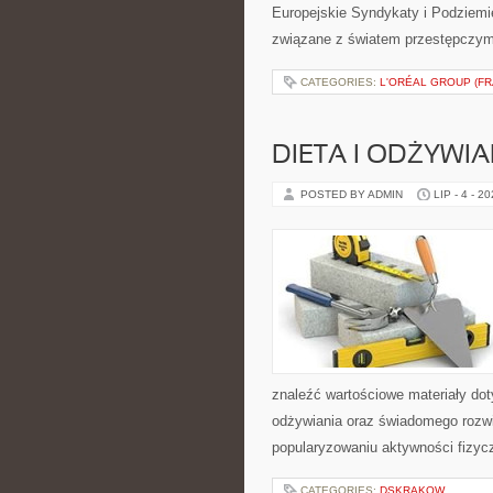
Europejskie Syndykaty i Podziemie
związane z światem przestępczym
CATEGORIES:
L'ORÉAL GROUP (FR
DIETA I ODŻYWIA
POSTED BY ADMIN
LIP - 4 - 2
znaleźć wartościowe materiały dot
odżywiania oraz świadomego rozwij
popularyzowaniu aktywności fizyc
CATEGORIES:
DSKRAKOW