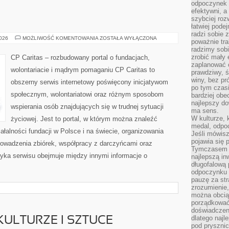
odpoczynek s
efektywni, a
szybciej roz
łatwiej pode
radzi sobie 
WOLONTARIAT
2026
MOŻLIWOŚĆ KOMENTOWANIA
ZOSTAŁA WYŁĄCZONA
poważnie tra
radzimy sob
zrobić mały 
CP Caritas – rozbudowany portal o fundacjach,
zaplanować 
wolontariacie i mądrym pomaganiu CP Caritas to
prawdziwy, 
winy, bez pr
obszerny serwis internetowy poświęcony inicjatywom
po tym czasi
społecznym, wolontariatowi oraz różnym sposobom
bardziej obe
najlepszy d
wspierania osób znajdujących się w trudnej sytuacji
ma sens.
W kulturze, 
życiowej. Jest to portal, w którym można znaleźć
medal, odpoc
ałalności fundacji w Polsce i na świecie, organizowania
Jeśli mówis
pojawia się 
owadzenia zbiórek, współpracy z darczyńcami oraz
Tymczasem w
yka serwisu obejmuje między innymi informacje o
najlepszą in
długofalową
odpoczynku 
pauzę za str
zrozumienie,
można obcią
porządkować
doświadczen
dlatego naj
ULTURZE I SZTUCE
pod pryszni