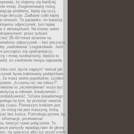
prawia, że stajemy się bardziej
 nie mniej. Zregenerowany mózg
wiązuje problemy, lepiej się uczy,
jmuje decyzje. Zadbane ciało lepiej
ze stresem. To paradoks: im bardziej
ktujemy odpoczynek, tym lepiej
ie z obowiązkami. Na koniec warto
eksperyment: przez tydzień
choć 30–60 minut dziennie na
świadomy odpoczynek – bez poczucia
óby „nadrobienia” czegokolwiek. Jeśli
e poczujesz się spokojniejszy,
cny i mniej rozdrażniony, będzie to
owód, że zwolnienie tempa naprawdę
która ceni „bycie zajętym” niemal jak
zynek bywa traktowany podejrzliwie.
z, że masz wolne popołudnie, szybko
pytanie: „A czemu nic nie robisz?”.
łaśnie to „nicnierobienie” może być
westycją w zdrowie, kreatywność i
 produktywność. Sztuka świadomego
polega na tym, by przestać uważać
atę czasu. Pierwszym krokiem jest
 że mózg nie jest maszyną, którą
żać bez końca. Potrzebuje przerw, by
 informacje, przetwarzać
ia, tworzyć nowe połączenia. To
lepsze pomysły wpadają nam do głowy
cem, na spacerze albo tuż przed snem.