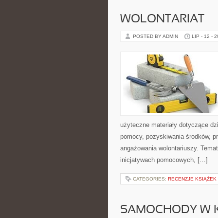
WOLONTARIAT
POSTED BY ADMIN
LIP - 12 - 
użyteczne materiały dotyczące dzi
pomocy, pozyskiwania środków, pr
angażowania wolontariuszy. Temat
inicjatywach pomocowych, […]
CATEGORIES:
RECENZJE KSIĄŻEK
SAMOCHODY W K