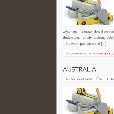
wykonanym z materiałów drewnian
Budowlane. Tematyka strony obejm
które warto poznać przed […]
CATEGORIES:
ASTRONAUTYKA I L
AUSTRALIA
POSTED BY ADMIN
LIP - 6 - 2