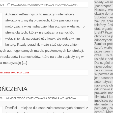
Wtedy właśn
SAMOCHODY
2026
MOŻLIWOŚĆ KOMENTOWANIA
ZOSTAŁA WYŁĄCZONA
„posprzątać”
W
Niestety, wi
KULTURZE
I
okazję do na
AutomotiveBearings.pl to magazyn internetowy
SZTUCE
Sobota? Ide
stworzone z myślą o osobach, które pasjonują się
zakupy, spr
telefony. Je
motoryzacją w jej najbardziej klasycznym wydaniu. To
etat, organi
strona dla tych, którzy nie patrzą na samochód
Efekt? Przem
chroniczne 
wyłącznie jak na pojazd użytkowy, ale widzą w nim
odpoczynek 
Zamiast pró
kulturę. Każdy poradnik może stać się początkiem
dzień, warto
nych aut, legendarnych marek, przełomowych konstrukcji,
przestrzeń 
czasu. To te
 sukcesów i samochodów, które na stałe zapisały się w
usiąść z her
ia motoryzację […]
Dla części o
niewygodne. 
że zatrzyma
PIECZEŃSTWO FIZYCZNE
W połowie dr
jest zastano
automatyczn
naprawdę ch
OŃCZENIA
odruchowo 
prowadzi na
filmików i 
WNĘTRZA
026
MOŻLIWOŚĆ KOMENTOWANIA
ZOSTAŁA WYŁĄCZONA
impulsów po
I
WYKOŃCZENIA
elementem sz
DomPol – miejsce dla osób zainteresowanych domami z
pomiędzy pr
czasu”. Mara