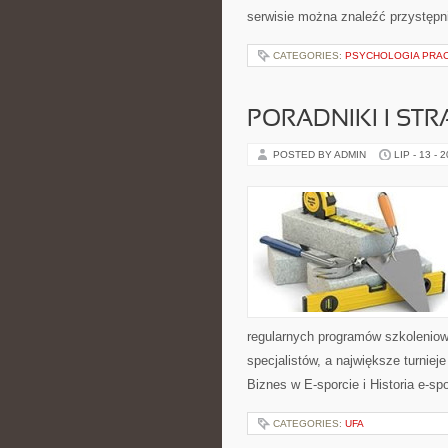
serwisie można znaleźć przystępn
CATEGORIES:
PSYCHOLOGIA PRA
PORADNIKI I STR
POSTED BY ADMIN
LIP - 13 - 
regularnych programów szkoleniow
specjalistów, a największe turniej
Biznes w E-sporcie i Historia e-spo
CATEGORIES:
UFA