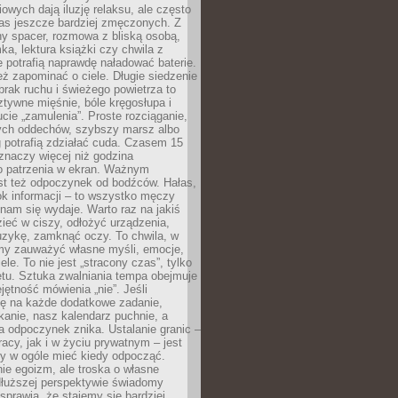
owych dają iluzję relaksu, ale często
nas jeszcze bardziej zmęczonych. Z
ny spacer, rozmowa z bliską osobą,
ka, lektura książki czy chwila z
 potrafią naprawdę naładować baterie.
ż zapominać o ciele. Długie siedzenie
 brak ruchu i świeżego powietrza to
ztywne mięśnie, bóle kręgosłupa i
cie „zamulenia”. Proste rozciąganie,
zych oddechów, szybszy marsz albo
ng potrafią zdziałać cuda. Czasem 15
znaczy więcej niż godzina
 patrzenia w ekran. Ważnym
st też odpoczynek od bodźców. Hałas,
łok informacji – to wszystko męczy
ż nam się wydaje. Warto raz na jakiś
ieć w ciszy, odłożyć urządzenia,
zykę, zamknąć oczy. To chwila, w
my zauważyć własne myśli, emocje,
ele. To nie jest „stracony czas”, tylko
tu. Sztuka zwalniania tempa obejmuje
jętność mówienia „nie”. Jeśli
ę na każde dodatkowe zadanie,
tkanie, nasz kalendarz puchnie, a
a odpoczynek znika. Ustalanie granic –
acy, jak i w życiu prywatnym – jest
by w ogóle mieć kiedy odpocząć.
ie egoizm, ale troska o własne
dłuższej perspektywie świadomy
prawia, że stajemy się bardziej