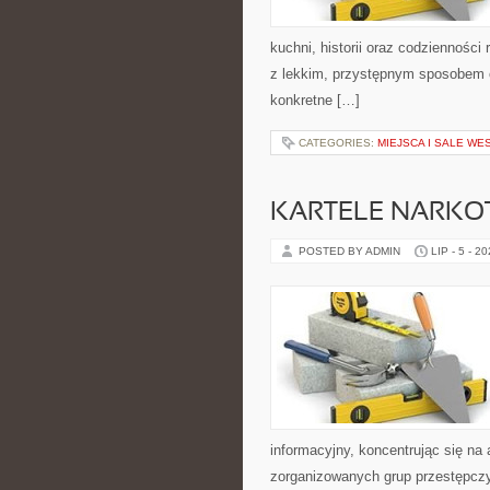
kuchni, historii oraz codziennośc
z lekkim, przystępnym sposobem 
konkretne […]
CATEGORIES:
MIEJSCA I SALE WE
KARTELE NARK
POSTED BY ADMIN
LIP - 5 - 2
informacyjny, koncentrując się na 
zorganizowanych grup przestępczy