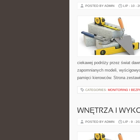
POSTED BY ADMIN
LIP - 10 - 
ciekawej podróży przez świat daw
zapomnianych modeli, wyścigowych
pamięci kierowców. Strona zestaw
CATEGORIES:
MONITORING I BEZ
WNĘTRZA I WYK
POSTED BY ADMIN
LIP - 9 - 2