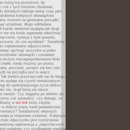
ie mózg ma przestrzeń, by
 i coś z tych klocków zbudować.
elu dorosłych traktuje wolny czas jako
drobienia kolejnych obowiązków.
alny moment na generalne porządki,
awy urzędowe, długo odkładane
śli każdy weekend wygląda jak drugi
zm nie ma kiedy naprawdę odetchnąć.
ęczenie, irytacja z byle powodu,
poczucie, że „nie wyrabiam”. Świadomy
to zaplanowane odpuszczenie.
bować upchnąć wszystko w jeden
 rozdzielać obowiązki i zostawiać
na niczym niezagospodarowane bloki
 chwile, kiedy możesz po prostu
batą, poczytać, przejść się bez celu.
sób na początku jest to wręcz…
Tak bardzo przyzwyczaili się do biegu,
nie wydaje się czymś nienaturalnym.
ogi do spokojniejszego życia dobrze
wić się, skąd biorą się nasze
e nawyki. Czy sięgamy po telefon, bo
cemy coś sprawdzić, czy dlatego, że
klikamy w
ten link
który zwykle
s w dobrze znany tunel powiadomień,
komentarzy? Świadomość własnych
zwala je stopniowo zmieniać. Kolejnym
tuki odpoczynku jest rozróżnienie
awdziwą regeneracją a „zapychaczami
ton serialowy czy scrollowanie mediów