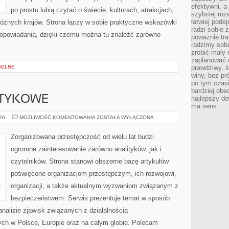
efektywni, a
po prostu lubią czytać o świecie, kulturach, atrakcjach,
szybciej roz
łatwiej pode
i różnych krajów. Strona łączy w sobie praktyczne wskazówki
radzi sobie 
opowiadania, dzięki czemu można tu znaleźć zarówno
poważnie tra
radzimy sob
zrobić mały 
zaplanować 
SELNE
prawdziwy, 
winy, bez pr
po tym czasi
bardziej obe
OTYKOWE
najlepszy d
ma sens.
KARTELE
026
MOŻLIWOŚĆ KOMENTOWANIA
ZOSTAŁA WYŁĄCZONA
NARKOTYKOWE
Zorganizowana przestępczość od wielu lat budzi
ogromne zainteresowanie zarówno analityków, jak i
czytelników. Strona stanowi obszerne bazę artykułów
poświęcone organizacjom przestępczym, ich rozwojowi,
organizacji, a także aktualnym wyzwaniom związanym z
bezpieczeństwem. Serwis prezentuje temat w sposób
analizie zjawisk związanych z działalnością
ch w Polsce, Europie oraz na całym globie. Polecam