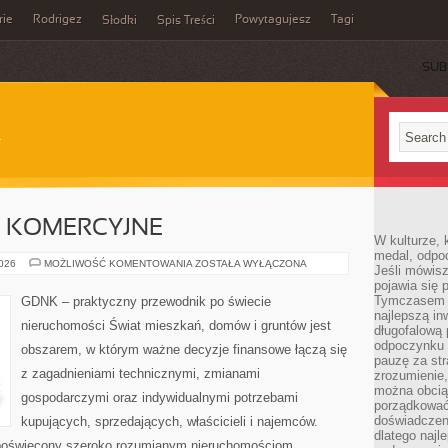
rie
Rodrigez
Powytagujesz
Tagi
Słodki
Spis Treści
SUB
 KOMERCYJNE
W kulturze, 
medal, odpoc
NIERUCHOMOŚCI
2026
MOŻLIWOŚĆ KOMENTOWANIA
ZOSTAŁA WYŁĄCZONA
Jeśli mówis
KOMERCYJNE
pojawia się 
Tymczasem w
GDNK – praktyczny przewodnik po świecie
najlepszą in
nieruchomości Świat mieszkań, domów i gruntów jest
długofalową
odpoczynku 
obszarem, w którym ważne decyzje finansowe łączą się
pauzę za str
z zagadnieniami technicznymi, zmianami
zrozumienie,
można obcią
gospodarczymi oraz indywidualnymi potrzebami
porządkować
doświadczen
kupujących, sprzedających, właścicieli i najemców.
dlatego naj
poświęcony szeroko rozumianym nieruchomościom.