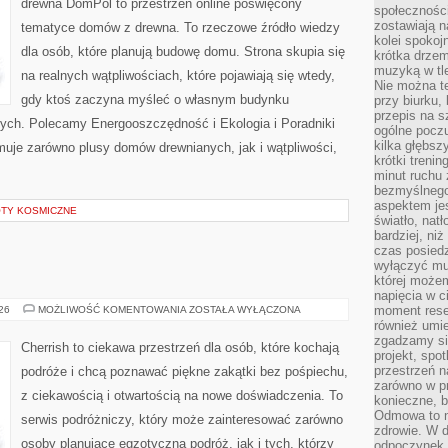
drewna DomPol to przestrzeń online poświęcony
społeczności
zostawiają 
tematyce domów z drewna. To rzeczowe źródło wiedzy
kolei spokoj
dla osób, które planują budowę domu. Strona skupia się
krótka drzem
muzyką w tle
na realnych wątpliwościach, które pojawiają się wtedy,
Nie można te
gdy ktoś zaczyna myśleć o własnym budynku
przy biurku,
przepis na s
ych. Polecamy Energooszczędność i Ekologia i Poradniki
ogólne poczu
kilka głębs
uje zarówno plusy domów drewnianych, jak i wątpliwości,
krótki treni
minut ruchu 
bezmyślnego
aspektem je
OTY KOSMICZNE
światło, nat
bardziej, ni
czas posiedz
wyłączyć mu
której może
napięcia w ci
AUSTRALIA
moment rese
026
MOŻLIWOŚĆ KOMENTOWANIA
ZOSTAŁA WYŁĄCZONA
również umie
zgadzamy si
Cherrish to ciekawa przestrzeń dla osób, które kochają
projekt, spo
przestrzeń n
podróże i chcą poznawać piękne zakątki bez pośpiechu,
zarówno w pr
z ciekawością i otwartością na nowe doświadczenia. To
konieczne, 
Odmowa to n
serwis podróżniczy, który może zainteresować zarówno
zdrowie. W 
osoby planujące egzotyczną podróż, jak i tych, którzy
odpoczynek s