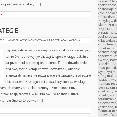
czasu”. Mara
ie opracowane artykuły […]
społeczności
zostawiają 
kolei spokoj
CY
krótka drzem
muzyką w tle
Nie można te
przy biurku,
ATEGIE
przepis na s
ogólne poczu
kilka głębs
PORADNIKI
2026
MOŻLIWOŚĆ KOMENTOWANIA
ZOSTAŁA WYŁĄCZONA
I
krótki treni
STRATEGIE
minut ruchu 
Ligi e-sportu – rozbudowany przewodnik po świecie gier,
bezmyślnego
aspektem je
turniejów i cyfrowej rywalizacji E-sport w ciągu ostatnich
światło, nat
lat przeszedł ogromną przemianę. To, co dawniej było
bardziej, ni
czas posiedz
niszową formą komputerowej rywalizacji, obecnie
wyłączyć mu
stanowi dynamicznie rozwijające się zjawisko społeczne
której może
napięcia w ci
i biznesowe. Profesjonalni zawodnicy trenują według
moment rese
również umie
ych, drużyny zatrudniają sztaby szkoleniowe oraz
zgadzamy si
e przyciągają fanów z wielu krajów. Polecamy Kariera i
projekt, spo
przestrzeń n
rtu. LigiSportu to serwis […]
zarówno w pr
konieczne, 
Odmowa to n
zdrowie. W 