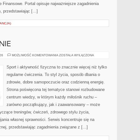
 Finansowe. Portal opisuje najważniejsze zagadnienia
, przedstawiając […]
ANCJA)
NIE
DIETA
026
MOŻLIWOŚĆ KOMENTOWANIA
ZOSTAŁA WYŁĄCZONA
I
ODŻYWIANIE
Sport i aktywność fizyczna to znacznie więcej niż tylko
regularne ćwiczenia. To styl życia, sposób dbania o
zdrowie, dobre samopoczucie oraz codzienną energię.
Strona poświęcona tej tematyce stanowi rozbudowane
centrum wiedzy, w którym każdy miłośnik ruchu –
zarówno początkujący, jak i zaawansowany – może
yczące treningów, ćwiczeń, zdrowego stylu życia,
ania własnej sprawności. Serwis koncentruje się na
znej, przedstawiając zagadnienia związane z […]