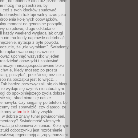
cem, na spacerze albo tuż przed snem.
ie mózg ma przestrzeń, by
 i coś z tych klocków zbudować.
elu dorosłych traktuje wolny czas jako
drobienia kolejnych obowiązków.
alny moment na generalne porządki,
awy urzędowe, długo odkładane
śli każdy weekend wygląda jak drugi
zm nie ma kiedy naprawdę odetchnąć.
ęczenie, irytacja z byle powodu,
poczucie, że „nie wyrabiam”. Świadomy
to zaplanowane odpuszczenie.
bować upchnąć wszystko w jeden
 rozdzielać obowiązki i zostawiać
na niczym niezagospodarowane bloki
 chwile, kiedy możesz po prostu
batą, poczytać, przejść się bez celu.
sób na początku jest to wręcz…
Tak bardzo przyzwyczaili się do biegu,
nie wydaje się czymś nienaturalnym.
ogi do spokojniejszego życia dobrze
wić się, skąd biorą się nasze
e nawyki. Czy sięgamy po telefon, bo
cemy coś sprawdzić, czy dlatego, że
klikamy w
ten link
który zwykle
s w dobrze znany tunel powiadomień,
komentarzy? Świadomość własnych
zwala je stopniowo zmieniać. Kolejnym
tuki odpoczynku jest rozróżnienie
awdziwą regeneracją a „zapychaczami