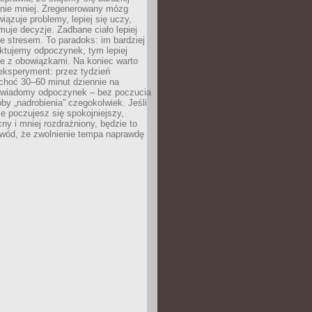
 nie mniej. Zregenerowany mózg
wiązuje problemy, lepiej się uczy,
jmuje decyzje. Zadbane ciało lepiej
ze stresem. To paradoks: im bardziej
ktujemy odpoczynek, tym lepiej
ie z obowiązkami. Na koniec warto
eksperyment: przez tydzień
choć 30–60 minut dziennie na
świadomy odpoczynek – bez poczucia
óby „nadrobienia” czegokolwiek. Jeśli
e poczujesz się spokojniejszy,
cny i mniej rozdrażniony, będzie to
owód, że zwolnienie tempa naprawdę