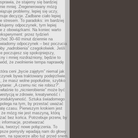
prawia, że stajemy się bardziej
 nie mniej. Zregenerowany mózg
wiązuje problemy, lepiej się uczy,
jmuje decyzje. Zadbane ciało lepiej
ze stresem. To paradoks: im bardziej
ktujemy odpoczynek, tym lepiej
ie z obowiązkami. Na koniec warto
eksperyment: przez tydzień
choć 30–60 minut dziennie na
świadomy odpoczynek – bez poczucia
óby „nadrobienia” czegokolwiek. Jeśli
e poczujesz się spokojniejszy,
cny i mniej rozdrażniony, będzie to
owód, że zwolnienie tempa naprawdę
która ceni „bycie zajętym” niemal jak
zynek bywa traktowany podejrzliwie.
z, że masz wolne popołudnie, szybko
pytanie: „A czemu nic nie robisz?”.
łaśnie to „nicnierobienie” może być
westycją w zdrowie, kreatywność i
 produktywność. Sztuka świadomego
polega na tym, by przestać uważać
atę czasu. Pierwszym krokiem jest
 że mózg nie jest maszyną, którą
żać bez końca. Potrzebuje przerw, by
 informacje, przetwarzać
ia, tworzyć nowe połączenia. To
lepsze pomysły wpadają nam do głowy
cem, na spacerze albo tuż przed snem.