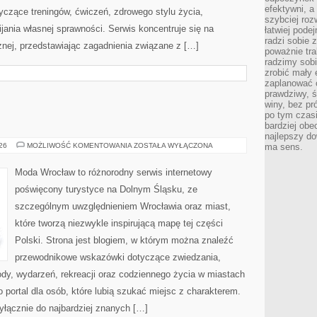
efektywni, a
yczące treningów, ćwiczeń, zdrowego stylu życia,
szybciej roz
ania własnej sprawności. Serwis koncentruje się na
łatwiej pode
radzi sobie 
znej, przedstawiając zagadnienia związane z […]
poważnie tra
radzimy sob
zrobić mały 
zaplanować 
prawdziwy, 
winy, bez pr
po tym czasi
bardziej obe
najlepszy d
WROCŁAW
026
MOŻLIWOŚĆ KOMENTOWANIA
ZOSTAŁA WYŁĄCZONA
ma sens.
Moda Wrocław to różnorodny serwis internetowy
poświęcony turystyce na Dolnym Śląsku, ze
szczególnym uwzględnieniem Wrocławia oraz miast,
które tworzą niezwykle inspirującą mapę tej części
Polski. Strona jest blogiem, w którym można znaleźć
przewodnikowe wskazówki dotyczące zwiedzania,
zyrody, wydarzeń, rekreacji oraz codziennego życia w miastach
 portal dla osób, które lubią szukać miejsc z charakterem.
yłącznie do najbardziej znanych […]