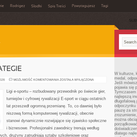
rie
Rodrigez
Powytagujesz
Tagi
Słodki
Spis Treści
SUB
ATEGIE
W kulturze, 
medal, odpoc
PORADNIKI
2026
MOŻLIWOŚĆ KOMENTOWANIA
ZOSTAŁA WYŁĄCZONA
Jeśli mówis
I
STRATEGIE
pojawia się 
Ligi e-sportu – rozbudowany przewodnik po świecie gier,
Tymczasem w
najlepszą in
turniejów i cyfrowej rywalizacji E-sport w ciągu ostatnich
długofalową
odpoczynku 
lat przeszedł ogromną przemianę. To, co dawniej było
pauzę za str
niszową formą komputerowej rywalizacji, obecnie
zrozumienie,
można obcią
stanowi dynamicznie rozwijające się zjawisko społeczne
porządkować
i biznesowe. Profesjonalni zawodnicy trenują według
doświadczen
dlatego naj
ych, drużyny zatrudniają sztaby szkoleniowe oraz