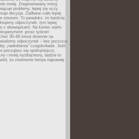
 nie mniej. Zregenerowany mózg
wiązuje problemy, lepiej się uczy,
jmuje decyzje. Zadbane ciało lepiej
ze stresem. To paradoks: im bardziej
ktujemy odpoczynek, tym lepiej
ie z obowiązkami. Na koniec warto
eksperyment: przez tydzień
choć 30–60 minut dziennie na
świadomy odpoczynek – bez poczucia
óby „nadrobienia” czegokolwiek. Jeśli
e poczujesz się spokojniejszy,
cny i mniej rozdrażniony, będzie to
owód, że zwolnienie tempa naprawdę