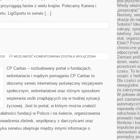
pod pryszni
Wtedy właśn
e przyciągają fanów z wielu krajów. Polecamy Kariera i
„posprzątać”
rtu. LigiSportu to serwis […]
Niestety, wi
okazję do na
Sobota? Ide
zakupy, spr
telefony. Je
etat, organi
Efekt? Przem
chroniczne 
odpoczynek 
WOLONTARIAT
2026
MOŻLIWOŚĆ KOMENTOWANIA
ZOSTAŁA WYŁĄCZONA
Zamiast pró
dzień, warto
przestrzeń 
CP Caritas – rozbudowany portal o fundacjach,
czasu. To te
wolontariacie i mądrym pomaganiu CP Caritas to
usiąść z her
Dla części o
obszerny serwis internetowy poświęcony inicjatywom
niewygodne. 
że zatrzyma
społecznym, wolontariatowi oraz różnym sposobom
W połowie dr
wspierania osób znajdujących się w trudnej sytuacji
jest zastano
automatyczn
życiowej. Jest to portal, w którym można znaleźć
naprawdę ch
ałalności fundacji w Polsce i na świecie, organizowania
odruchowo 
prowadzi na
owadzenia zbiórek, współpracy z darczyńcami oraz
filmików i 
impulsów po
yka serwisu obejmuje między innymi informacje o
elementem sz
pomiędzy pr