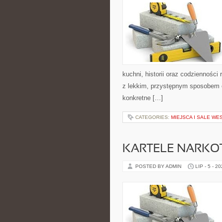
kuchni, historii oraz codziennośc
z lekkim, przystępnym sposobem 
konkretne […]
CATEGORIES:
MIEJSCA I SALE WE
KARTELE NARK
POSTED BY ADMIN
LIP - 5 - 2