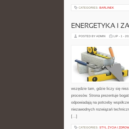
CATEGORIES:
BARLINEK
ENERGETYKA I Z
POSTED BY ADMIN
LIP - 1 - 2
wszędzie tam, gdzie liczy się ni
procesów. Strona prezentuje bogatą
odpowiadają na potrzeby współcze
niezawodnych rozwiązań technicz
[…]
CATEGORIES:
STYL ŻYCIA I ZDROW