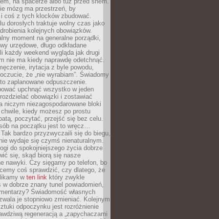
cem, na spacerze albo tuż przed snem.
ie mózg ma przestrzeń, by
 i coś z tych klocków zbudować.
elu dorosłych traktuje wolny czas jako
drobienia kolejnych obowiązków.
alny moment na generalne porządki,
awy urzędowe, długo odkładane
śli każdy weekend wygląda jak drugi
zm nie ma kiedy naprawdę odetchnąć.
ęczenie, irytacja z byle powodu,
poczucie, że „nie wyrabiam”. Świadomy
to zaplanowane odpuszczenie.
bować upchnąć wszystko w jeden
 rozdzielać obowiązki i zostawiać
na niczym niezagospodarowane bloki
 chwile, kiedy możesz po prostu
batą, poczytać, przejść się bez celu.
sób na początku jest to wręcz…
Tak bardzo przyzwyczaili się do biegu,
nie wydaje się czymś nienaturalnym.
ogi do spokojniejszego życia dobrze
wić się, skąd biorą się nasze
e nawyki. Czy sięgamy po telefon, bo
cemy coś sprawdzić, czy dlatego, że
klikamy w
ten link
który zwykle
s w dobrze znany tunel powiadomień,
komentarzy? Świadomość własnych
zwala je stopniowo zmieniać. Kolejnym
tuki odpoczynku jest rozróżnienie
awdziwą regeneracją a „zapychaczami