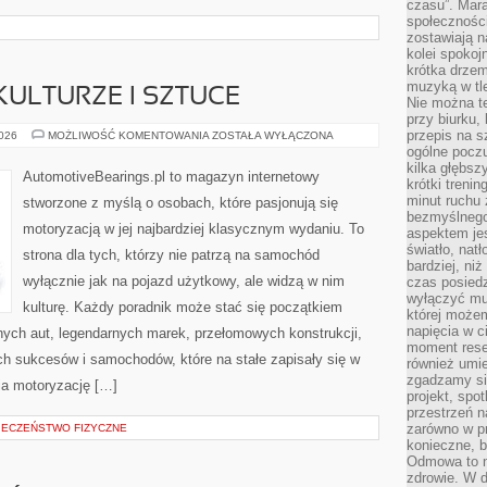
czasu”. Mara
społeczności
zostawiają 
kolei spokoj
krótka drzem
muzyką w tle
ULTURZE I SZTUCE
Nie można te
przy biurku,
przepis na s
SAMOCHODY
2026
MOŻLIWOŚĆ KOMENTOWANIA
ZOSTAŁA WYŁĄCZONA
W
ogólne poczu
KULTURZE
kilka głębs
I
AutomotiveBearings.pl to magazyn internetowy
SZTUCE
krótki treni
minut ruchu 
stworzone z myślą o osobach, które pasjonują się
bezmyślnego
motoryzacją w jej najbardziej klasycznym wydaniu. To
aspektem je
światło, nat
strona dla tych, którzy nie patrzą na samochód
bardziej, ni
wyłącznie jak na pojazd użytkowy, ale widzą w nim
czas posiedz
wyłączyć mu
kulturę. Każdy poradnik może stać się początkiem
której może
napięcia w ci
nych aut, legendarnych marek, przełomowych konstrukcji,
moment rese
 sukcesów i samochodów, które na stałe zapisały się w
również umie
zgadzamy si
ia motoryzację […]
projekt, spo
przestrzeń n
zarówno w pr
PIECZEŃSTWO FIZYCZNE
konieczne, 
Odmowa to n
zdrowie. W 