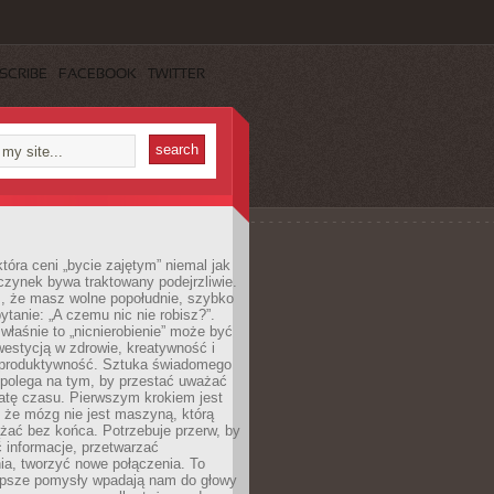
SCRIBE
FACEBOOK
TWITTER
która ceni „bycie zajętym” niemal jak
zynek bywa traktowany podejrzliwie.
z, że masz wolne popołudnie, szybko
pytanie: „A czemu nic nie robisz?”.
łaśnie to „nicnierobienie” może być
westycją w zdrowie, kreatywność i
 produktywność. Sztuka świadomego
polega na tym, by przestać uważać
atę czasu. Pierwszym krokiem jest
 że mózg nie jest maszyną, którą
żać bez końca. Potrzebuje przerw, by
 informacje, przetwarzać
ia, tworzyć nowe połączenia. To
lepsze pomysły wpadają nam do głowy