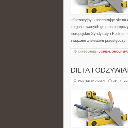
informacyjny, koncentrując się na 
zorganizowanych grup przestępczy
Europejskie Syndykaty i Podziemie
związane z światem przestępczym
CATEGORIES:
L'ORÉAL GROUP (FR
DIETA I ODŻYWIA
POSTED BY ADMIN
LIP - 4 - 2