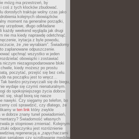
ie mózg ma przestrzeń, by
 i coś z tych klocków zbudować.
elu dorosłych traktuje wolny czas jako
drobienia kolejnych obowiązków.
alny moment na generalne porządki,
awy urzędowe, długo odkładane
śli każdy weekend wygląda jak drugi
zm nie ma kiedy naprawdę odetchnąć.
ęczenie, irytacja z byle powodu,
poczucie, że „nie wyrabiam”. Świadomy
to zaplanowane odpuszczenie.
bować upchnąć wszystko w jeden
 rozdzielać obowiązki i zostawiać
na niczym niezagospodarowane bloki
 chwile, kiedy możesz po prostu
batą, poczytać, przejść się bez celu.
sób na początku jest to wręcz…
Tak bardzo przyzwyczaili się do biegu,
nie wydaje się czymś nienaturalnym.
ogi do spokojniejszego życia dobrze
wić się, skąd biorą się nasze
e nawyki. Czy sięgamy po telefon, bo
cemy coś sprawdzić, czy dlatego, że
klikamy w
ten link
który zwykle
s w dobrze znany tunel powiadomień,
komentarzy? Świadomość własnych
zwala je stopniowo zmieniać. Kolejnym
tuki odpoczynku jest rozróżnienie
awdziwą regeneracją a „zapychaczami
ton serialowy czy scrollowanie mediów