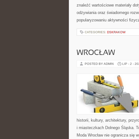
znaleźć wartościowe materiały dot
odżywiania oraz świadomego rozwij
popularyzowaniu aktywności fizyc
CATEGORIES:
DSKRAKOW
WROCŁAW
POSTED BY ADMIN
LIP - 2 - 2
historii, kultury, architektury, pr
i miasteczkach Dolnego Śląska. To
Moda Wrocław nie ogranicza się w