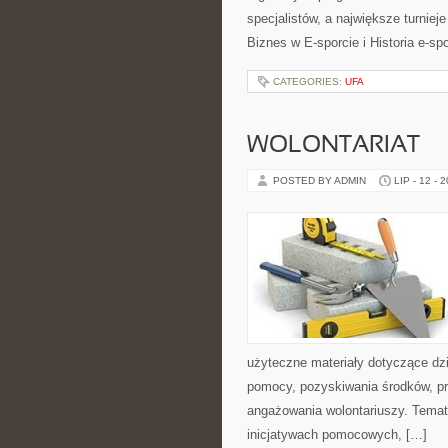
specjalistów, a największe turniej
Biznes w E-sporcie i Historia e-spo
CATEGORIES:
UFA
WOLONTARIAT
POSTED BY ADMIN
LIP - 12 - 
użyteczne materiały dotyczące dzi
pomocy, pozyskiwania środków, pr
angażowania wolontariuszy. Temat
inicjatywach pomocowych, […]