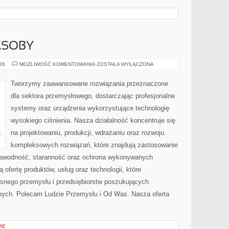
ASOBY
ENERGETYKA
026
MOŻLIWOŚĆ KOMENTOWANIA
ZOSTAŁA WYŁĄCZONA
I
ZASOBY
Tworzymy zaawansowane rozwiązania przeznaczone
dla sektora przemysłowego, dostarczając profesjonalne
systemy oraz urządzenia wykorzystujące technologię
wysokiego ciśnienia. Nasza działalność koncentruje się
na projektowaniu, produkcji, wdrażaniu oraz rozwoju
kompleksowych rozwiązań, które znajdują zastosowanie
ezawodność, staranność oraz ochrona wykonywanych
 ofertę produktów, usług oraz technologii, które
snego przemysłu i przedsiębiorstw poszukujących
nych. Polecam Ludzie Przemysłu i Od Was. Nasza oferta
IE