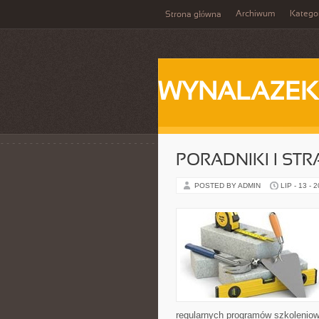
Archiwum
Katego
Strona główna
WYNALAZEK
PORADNIKI I STR
POSTED BY ADMIN
LIP - 13 - 
regularnych programów szkoleniow