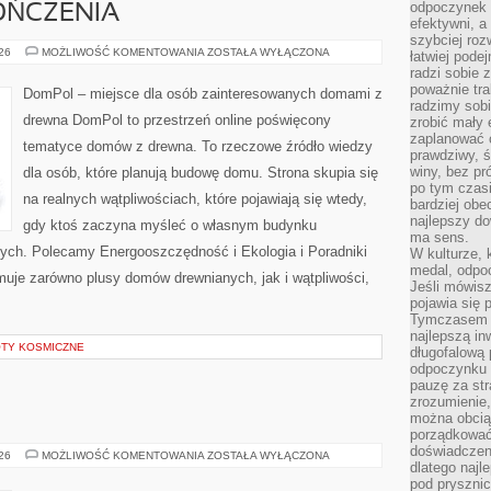
odpoczynek s
OŃCZENIA
efektywni, a
szybciej roz
WNĘTRZA
026
MOŻLIWOŚĆ KOMENTOWANIA
ZOSTAŁA WYŁĄCZONA
łatwiej pode
I
radzi sobie 
WYKOŃCZENIA
poważnie tra
DomPol – miejsce dla osób zainteresowanych domami z
radzimy sob
drewna DomPol to przestrzeń online poświęcony
zrobić mały 
zaplanować 
tematyce domów z drewna. To rzeczowe źródło wiedzy
prawdziwy, 
winy, bez pr
dla osób, które planują budowę domu. Strona skupia się
po tym czasi
na realnych wątpliwościach, które pojawiają się wtedy,
bardziej obe
najlepszy d
gdy ktoś zaczyna myśleć o własnym budynku
ma sens.
ych. Polecamy Energooszczędność i Ekologia i Poradniki
W kulturze, 
medal, odpoc
uje zarówno plusy domów drewnianych, jak i wątpliwości,
Jeśli mówis
pojawia się 
Tymczasem w
najlepszą in
OTY KOSMICZNE
długofalową
odpoczynku 
pauzę za str
zrozumienie,
można obcią
porządkować
doświadczen
AUSTRALIA
026
MOŻLIWOŚĆ KOMENTOWANIA
ZOSTAŁA WYŁĄCZONA
dlatego naj
pod pryszni