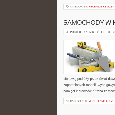
CATEGORIES:
RECENZJE KSIĄŻEK
SAMOCHODY W K
POSTED BY ADMIN
LIP - 10 - 
ciekawej podróży przez świat daw
zapomnianych modeli, wyścigowych
pamięci kierowców. Strona zestaw
CATEGORIES:
MONITORING I BEZ