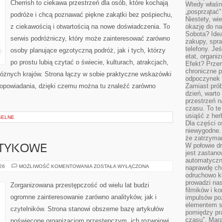
Cherrish to ciekawa przestrzeń dla osób, które kochają
Wtedy właśn
„posprzątać”
podróże i chcą poznawać piękne zakątki bez pośpiechu,
Niestety, wi
z ciekawością i otwartością na nowe doświadczenia. To
okazję do na
Sobota? Ide
serwis podróżniczy, który może zainteresować zarówno
zakupy, spr
telefony. Je
osoby planujące egzotyczną podróż, jak i tych, którzy
etat, organi
po prostu lubią czytać o świecie, kulturach, atrakcjach,
Efekt? Przem
chroniczne 
i różnych krajów. Strona łączy w sobie praktyczne wskazówki
odpoczynek 
opowiadania, dzięki czemu można tu znaleźć zarówno
Zamiast pró
dzień, warto
przestrzeń 
czasu. To te
usiąść z her
SELNE
Dla części o
niewygodne. 
że zatrzyma
W połowie dr
OTYKOWE
jest zastano
automatyczn
KARTELE
026
MOŻLIWOŚĆ KOMENTOWANIA
ZOSTAŁA WYŁĄCZONA
naprawdę ch
NARKOTYKOWE
odruchowo 
prowadzi na
Zorganizowana przestępczość od wielu lat budzi
filmików i 
ogromne zainteresowanie zarówno analityków, jak i
impulsów po
elementem sz
czytelników. Strona stanowi obszerne bazę artykułów
pomiędzy pr
czasu”. Mara
poświęcone organizacjom przestępczym, ich rozwojowi,