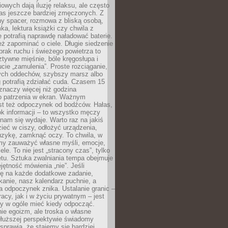
owych dają iluzję relaksu, ale często
nas jeszcze bardziej zmęczonych. Z
ny spacer, rozmowa z bliską osobą,
ka, lektura książki czy chwila z
 potrafią naprawdę naładować baterie.
ż zapominać o ciele. Długie siedzenie
 brak ruchu i świeżego powietrza to
ztywne mięśnie, bóle kręgosłupa i
cie „zamulenia”. Proste rozciąganie,
zych oddechów, szybszy marsz albo
ng potrafią zdziałać cuda. Czasem 15
znaczy więcej niż godzina
 patrzenia w ekran. Ważnym
st też odpoczynek od bodźców. Hałas,
łok informacji – to wszystko męczy
ż nam się wydaje. Warto raz na jakiś
ieć w ciszy, odłożyć urządzenia,
zykę, zamknąć oczy. To chwila, w
my zauważyć własne myśli, emocje,
ele. To nie jest „stracony czas”, tylko
tu. Sztuka zwalniania tempa obejmuje
jętność mówienia „nie”. Jeśli
ę na każde dodatkowe zadanie,
tkanie, nasz kalendarz puchnie, a
a odpoczynek znika. Ustalanie granic –
acy, jak i w życiu prywatnym – jest
by w ogóle mieć kiedy odpocząć.
ie egoizm, ale troska o własne
dłuższej perspektywie świadomy
prawia, że stajemy się bardziej