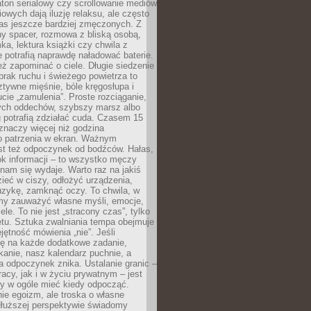
ton serialowy czy scrollowanie mediów
owych dają iluzję relaksu, ale często
nas jeszcze bardziej zmęczonych. Z
ny spacer, rozmowa z bliską osobą,
ka, lektura książki czy chwila z
 potrafią naprawdę naładować baterie.
ż zapominać o ciele. Długie siedzenie
 brak ruchu i świeżego powietrza to
ztywne mięśnie, bóle kręgosłupa i
cie „zamulenia”. Proste rozciąganie,
zych oddechów, szybszy marsz albo
ng potrafią zdziałać cuda. Czasem 15
znaczy więcej niż godzina
 patrzenia w ekran. Ważnym
st też odpoczynek od bodźców. Hałas,
łok informacji – to wszystko męczy
ż nam się wydaje. Warto raz na jakiś
ieć w ciszy, odłożyć urządzenia,
zykę, zamknąć oczy. To chwila, w
my zauważyć własne myśli, emocje,
ele. To nie jest „stracony czas”, tylko
tu. Sztuka zwalniania tempa obejmuje
jętność mówienia „nie”. Jeśli
ę na każde dodatkowe zadanie,
tkanie, nasz kalendarz puchnie, a
a odpoczynek znika. Ustalanie granic –
acy, jak i w życiu prywatnym – jest
by w ogóle mieć kiedy odpocząć.
ie egoizm, ale troska o własne
dłuższej perspektywie świadomy