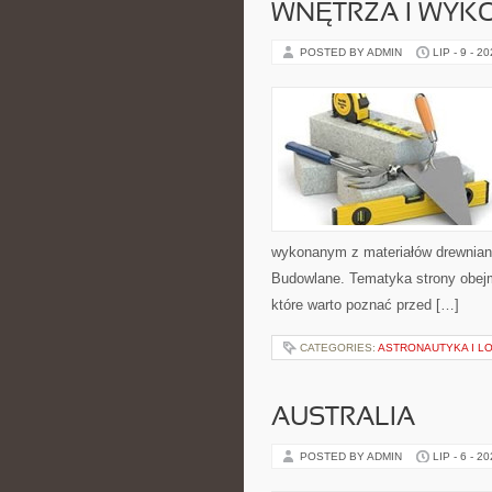
WNĘTRZA I WYK
POSTED BY ADMIN
LIP - 9 - 2
wykonanym z materiałów drewnian
Budowlane. Tematyka strony obejm
które warto poznać przed […]
CATEGORIES:
ASTRONAUTYKA I L
AUSTRALIA
POSTED BY ADMIN
LIP - 6 - 2