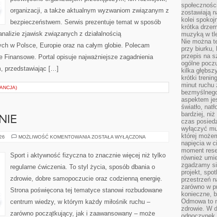
społeczności
organizacji, a także aktualnym wyzwaniom związanym z
zostawiają 
kolei spokoj
bezpieczeństwem. Serwis prezentuje temat w sposób
krótka drzem
analizie zjawisk związanych z działalnością
muzyką w tle
Nie można te
ch w Polsce, Europie oraz na całym globie. Polecam
przy biurku,
przepis na s
 Finansowe. Portal opisuje najważniejsze zagadnienia
ogólne poczu
, przedstawiając […]
kilka głębs
krótki treni
minut ruchu 
ANCJA)
bezmyślnego
aspektem je
światło, nat
bardziej, ni
NIE
czas posiedz
wyłączyć mu
której może
DIETA
026
MOŻLIWOŚĆ KOMENTOWANIA
ZOSTAŁA WYŁĄCZONA
I
napięcia w ci
ODŻYWIANIE
moment rese
Sport i aktywność fizyczna to znacznie więcej niż tylko
również umie
zgadzamy si
regularne ćwiczenia. To styl życia, sposób dbania o
projekt, spo
zdrowie, dobre samopoczucie oraz codzienną energię.
przestrzeń n
zarówno w pr
Strona poświęcona tej tematyce stanowi rozbudowane
konieczne, 
Odmowa to n
centrum wiedzy, w którym każdy miłośnik ruchu –
zdrowie. W 
zarówno początkujący, jak i zaawansowany – może
odpoczynek s