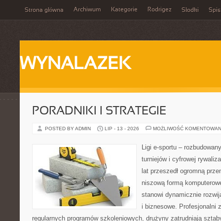
Archiwum
Kategorie
Rodrigez
Strona główna
Słodki
Spis
WYNALAZEK
PORADNIKI I STRATEGIE
POSTED BY ADMIN
LIP - 13 - 2026
MOŻLIWOŚĆ KOMENTOWAN
Ligi e-sportu – rozbudowany
turniejów i cyfrowej rywaliz
lat przeszedł ogromną prze
niszową formą komputerowej
stanowi dynamicznie rozwij
i biznesowe. Profesjonalni 
regularnych programów szkoleniowych, drużyny zatrudniają sztab