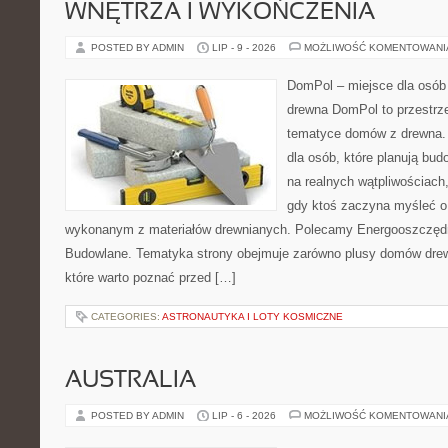
WNĘTRZA I WYKOŃCZENIA
POSTED BY ADMIN
LIP - 9 - 2026
MOŻLIWOŚĆ KOMENTOWAN
DomPol – miejsce dla osób
drewna DomPol to przestrz
tematyce domów z drewna. 
dla osób, które planują bu
na realnych wątpliwościach,
gdy ktoś zaczyna myśleć 
wykonanym z materiałów drewnianych. Polecamy Energooszczędno
Budowlane. Tematyka strony obejmuje zarówno plusy domów drewn
które warto poznać przed […]
CATEGORIES:
ASTRONAUTYKA I LOTY KOSMICZNE
AUSTRALIA
POSTED BY ADMIN
LIP - 6 - 2026
MOŻLIWOŚĆ KOMENTOWAN