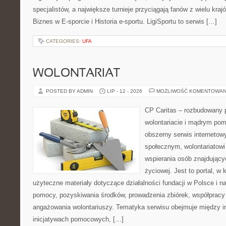
specjalistów, a największe turnieje przyciągają fanów z wielu kraj
Biznes w E-sporcie i Historia e-sportu. LigiSportu to serwis […]
CATEGORIES:
UFA
WOLONTARIAT
POSTED BY ADMIN
LIP - 12 - 2026
MOŻLIWOŚĆ KOMENTOWAN
CP Caritas – rozbudowany p
wolontariacie i mądrym pom
obszerny serwis internetow
społecznym, wolontariatow
wspierania osób znajdującyc
życiowej. Jest to portal, 
użyteczne materiały dotyczące działalności fundacji w Polsce i n
pomocy, pozyskiwania środków, prowadzenia zbiórek, współpracy
angażowania wolontariuszy. Tematyka serwisu obejmuje między i
inicjatywach pomocowych, […]