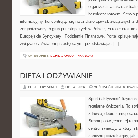
organizacji, a także aktu
bezpieczeństwem. Serwis p
informacyjny, koncentrując się na analizie zjawisk związanych z d
zorganizowanych grup przestępczych w Polsce, Europie oraz na 
Europejskie Syndykaty i Podziemie Finansowe. Portal opisuje na
związane z światem przestępczym, przedstawiając […]
CATEGORIES:
L'ORÉAL GROUP (FRANCJA)
DIETA I ODŻYWIANIE
POSTED BY ADMIN
LIP - 4 - 2026
MOŻLIWOŚĆ KOMENTOWAN
Sport i aktywność fizyczna 
regularne ćwiczenia. To sty
zdrowie, dobre samopoczuci
Strona poświęcona tej tem
centrum wiedzy, w którym k
zarówno początkujący, jak