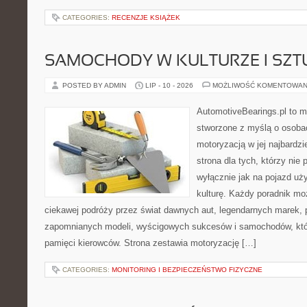
CATEGORIES:
RECENZJE KSIĄŻEK
SAMOCHODY W KULTURZE I SZT
POSTED BY ADMIN
LIP - 10 - 2026
MOŻLIWOŚĆ KOMENTOWAN
AutomotiveBearings.pl to 
stworzone z myślą o osobac
motoryzacją w jej najbardz
strona dla tych, którzy nie
wyłącznie jak na pojazd uż
kulturę. Każdy poradnik mo
ciekawej podróży przez świat dawnych aut, legendarnych marek, 
zapomnianych modeli, wyścigowych sukcesów i samochodów, które
pamięci kierowców. Strona zestawia motoryzację […]
CATEGORIES:
MONITORING I BEZPIECZEŃSTWO FIZYCZNE