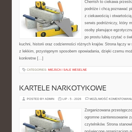
Cherrish to ciekawa przestr
podróże i chcą poznawać pi
z ciekawością i otwartości
serwis podróżniczy, który 
osoby planujące egzotyczną 
po prostu lubią czytać o świ
kuchni, historii oraz codzienności różnych krajów. Strona łączy 
z lekkim, przystępnym sposobem opowiadania, dzięki czemu moż
konkretne […]
CATEGORIES:
MIEJSCA I SALE WESELNE
KARTELE NARKOTYKOWE
POSTED BY ADMIN
LIP - 5 - 2026
MOŻLIWOŚĆ KOMENTOWAN
Zorganizowana przestępczoś
ogromne zainteresowanie za
czytelników. Strona stanow
poświęcone organizacjom p