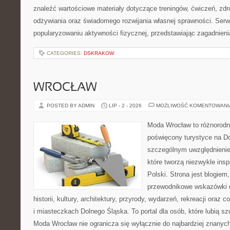
znaleźć wartościowe materiały dotyczące treningów, ćwiczeń, zdr
odżywiania oraz świadomego rozwijania własnej sprawności. Serwi
popularyzowaniu aktywności fizycznej, przedstawiając zagadnien
CATEGORIES:
DSKRAKOW
WROCŁAW
POSTED BY ADMIN
LIP - 2 - 2026
MOŻLIWOŚĆ KOMENTOWAN
Moda Wrocław to różnorodn
poświęcony turystyce na D
szczególnym uwzględnienie
które tworzą niezwykle insp
Polski. Strona jest blogie
przewodnikowe wskazówki 
historii, kultury, architektury, przyrody, wydarzeń, rekreacji oraz
i miasteczkach Dolnego Śląska. To portal dla osób, które lubią s
Moda Wrocław nie ogranicza się wyłącznie do najbardziej znanyc