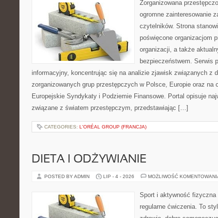
Zorganizowana przestępczoś
ogromne zainteresowanie za
czytelników. Strona stanow
poświęcone organizacjom p
organizacji, a także aktu
bezpieczeństwem. Serwis p
informacyjny, koncentrując się na analizie zjawisk związanych z d
zorganizowanych grup przestępczych w Polsce, Europie oraz na 
Europejskie Syndykaty i Podziemie Finansowe. Portal opisuje na
związane z światem przestępczym, przedstawiając […]
CATEGORIES:
L'ORÉAL GROUP (FRANCJA)
DIETA I ODŻYWIANIE
POSTED BY ADMIN
LIP - 4 - 2026
MOŻLIWOŚĆ KOMENTOWAN
Sport i aktywność fizyczna 
regularne ćwiczenia. To sty