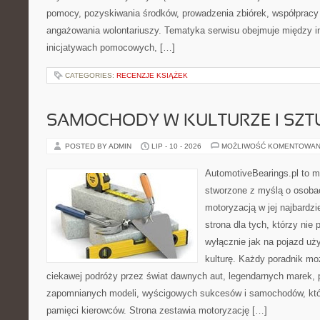
pomocy, pozyskiwania środków, prowadzenia zbiórek, współpracy
angażowania wolontariuszy. Tematyka serwisu obejmuje między i
inicjatywach pomocowych, […]
CATEGORIES:
RECENZJE KSIĄŻEK
SAMOCHODY W KULTURZE I SZT
POSTED BY ADMIN
LIP - 10 - 2026
MOŻLIWOŚĆ KOMENTOWAN
AutomotiveBearings.pl to 
stworzone z myślą o osobac
motoryzacją w jej najbardz
strona dla tych, którzy nie
wyłącznie jak na pojazd uż
kulturę. Każdy poradnik mo
ciekawej podróży przez świat dawnych aut, legendarnych marek, 
zapomnianych modeli, wyścigowych sukcesów i samochodów, które
pamięci kierowców. Strona zestawia motoryzację […]