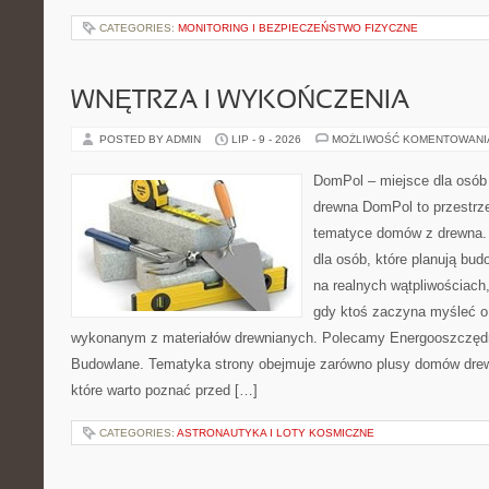
CATEGORIES:
MONITORING I BEZPIECZEŃSTWO FIZYCZNE
WNĘTRZA I WYKOŃCZENIA
POSTED BY ADMIN
LIP - 9 - 2026
MOŻLIWOŚĆ KOMENTOWAN
DomPol – miejsce dla osób
drewna DomPol to przestrz
tematyce domów z drewna. 
dla osób, które planują bu
na realnych wątpliwościach,
gdy ktoś zaczyna myśleć 
wykonanym z materiałów drewnianych. Polecamy Energooszczędno
Budowlane. Tematyka strony obejmuje zarówno plusy domów drewn
które warto poznać przed […]
CATEGORIES:
ASTRONAUTYKA I LOTY KOSMICZNE