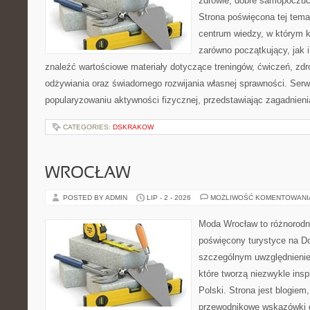
zdrowie, dobre samopoczuci
Strona poświęcona tej tem
centrum wiedzy, w którym k
zarówno początkujący, jak
znaleźć wartościowe materiały dotyczące treningów, ćwiczeń, zdr
odżywiania oraz świadomego rozwijania własnej sprawności. Serwi
popularyzowaniu aktywności fizycznej, przedstawiając zagadnien
CATEGORIES:
DSKRAKOW
WROCŁAW
POSTED BY ADMIN
LIP - 2 - 2026
MOŻLIWOŚĆ KOMENTOWAN
Moda Wrocław to różnorodn
poświęcony turystyce na D
szczególnym uwzględnienie
które tworzą niezwykle insp
Polski. Strona jest blogie
przewodnikowe wskazówki 