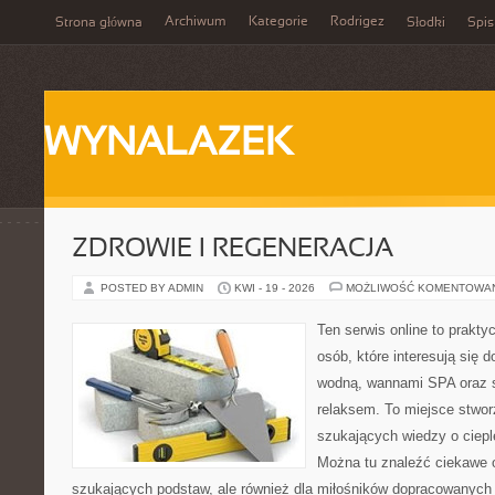
Archiwum
Kategorie
Rodrigez
Strona główna
Słodki
Spis
WYNALAZEK
ZDROWIE I REGENERACJA
POSTED BY ADMIN
KWI - 19 - 2026
MOŻLIWOŚĆ KOMENTOWA
Ten serwis online to prakty
osób, które interesują się
wodną, wannami SPA oraz 
relaksem. To miejsce stwo
szukających wiedzy o cieple
Można tu znaleźć ciekawe 
szukających podstaw, ale również dla miłośników dopracowanych