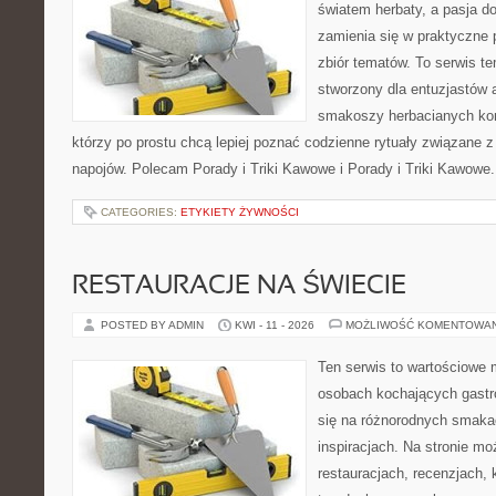
światem herbaty, a pasja 
zamienia się w praktyczne p
zbiór tematów. To serwis te
stworzony dla entuzjastów
smakoszy herbacianych kom
którzy po prostu chcą lepiej poznać codzienne rytuały związane 
napojów. Polecam Porady i Triki Kawowe i Porady i Triki Kawowe.
CATEGORIES:
ETYKIETY ŻYWNOŚCI
RESTAURACJE NA ŚWIECIE
POSTED BY ADMIN
KWI - 11 - 2026
MOŻLIWOŚĆ KOMENTOWA
Ten serwis to wartościowe 
osobach kochających gastro
się na różnorodnych smakac
inspiracjach. Na stronie mo
restauracjach, recenzjach, 