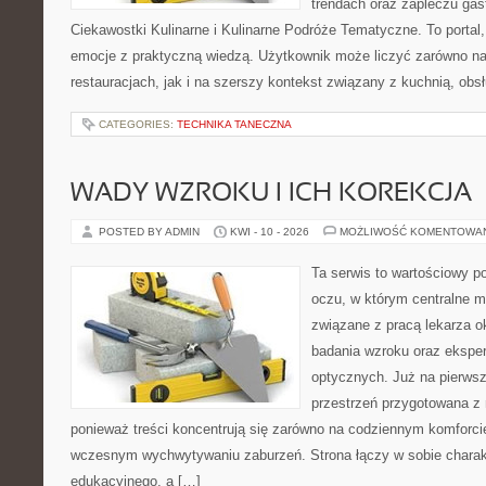
trendach oraz zapleczu gas
Ciekawostki Kulinarne i Kulinarne Podróże Tematyczne. To portal, 
emocje z praktyczną wiedzą. Użytkownik może liczyć zarówno na 
restauracjach, jak i na szerszy kontekst związany z kuchnią, obs
CATEGORIES:
TECHNIKA TANECZNA
WADY WZROKU I ICH KOREKCJA
POSTED BY ADMIN
KWI - 10 - 2026
MOŻLIWOŚĆ KOMENTOWA
Ta serwis to wartościowy p
oczu, w którym centralne m
związane z pracą lekarza ok
badania wzroku oraz eksper
optycznych. Już na pierwszy
przestrzeń przygotowana z 
ponieważ treści koncentrują się zarówno na codziennym komforcie
wczesnym wychwytywaniu zaburzeń. Strona łączy w sobie charakt
edukacyjnego, a […]