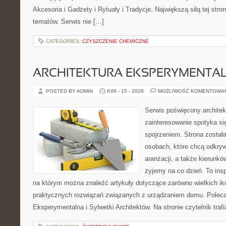
Akcesoria i Gadżety i Rytuały i Tradycje. Największą siłą tej stro
tematów. Serwis nie […]
CATEGORIES:
CZYSZCZENIE CHEMICZNE
ARCHITEKTURA EKSPERYMENTA
POSTED BY ADMIN
KWI - 15 - 2026
MOŻLIWOŚĆ KOMENTOWA
Serwis poświęcony architek
zainteresowanie spotyka s
spojrzeniem. Strona został
osobach, które chcą odkry
aranżacji, a także kierunkó
żyjemy na co dzień. To ins
na którym można znaleźć artykuły dotyczące zarówno wielkich ikon
praktycznych rozwiązań związanych z urządzaniem domu. Poleca
Eksperymentalna i Sylwetki Architektów. Na stronie czytelnik traf