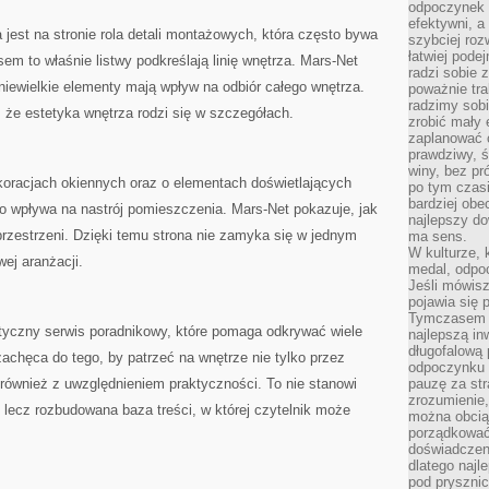
odpoczynek s
efektywni, a
 jest na stronie rola detali montażowych, która często bywa
szybciej roz
łatwiej pode
m to właśnie listwy podkreślają linię wnętrza. Mars-Net
radzi sobie 
iewielkie elementy mają wpływ na odbiór całego wnętrza.
poważnie tra
radzimy sob
, że estetyka wnętrza rodzi się w szczegółach.
zrobić mały 
zaplanować 
prawdziwy, 
winy, bez pr
koracjach okiennych oraz o elementach doświetlających
po tym czasi
bardziej obe
o wpływa na nastrój pomieszczenia. Mars-Net pokazuje, jak
najlepszy d
 przestrzeni. Dzięki temu strona nie zamyka się w jednym
ma sens.
W kulturze, 
ej aranżacji.
medal, odpoc
Jeśli mówis
pojawia się 
Tymczasem w
yczny serwis poradnikowy, które pomaga odkrywać wiele
najlepszą in
długofalową
achęca do tego, by patrzeć na wnętrze nie tylko przez
odpoczynku 
e również z uwzględnieniem praktyczności. To nie stanowi
pauzę za str
zrozumienie,
, lecz rozbudowana baza treści, w której czytelnik może
można obcią
porządkować
doświadczen
dlatego naj
pod pryszni