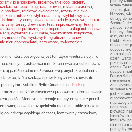
pod pryszni
ogramy lojalnościowe
,
projektowanie logo
,
projekty
Wtedy właśn
czelarstwo
,
publishing
,
rada prawna
,
reklama prasowa
,
„posprzątać”
cje hotelowe
,
rolnictwo ekologiczne
,
rowery miejskie
,
Niestety, wi
potkania autorskie
,
styl industrialny
,
styl loftowy
,
styl
okazję do na
 do domu
,
systemy nawadniania
,
szkoły językowe
,
sztuka
Sobota? Ide
graficzny
,
tarasy drewniane
,
teatr improwizowany
,
teatry
zakupy, spr
ia
,
transport publiczny
,
user experience
,
usługi cateringowe
,
telefony. Je
elach
,
wydarzenia kulturalne
,
wydawnictwa książkowe
,
etat, organi
ie samochodów
,
wystawy fotograficzne
,
zabawki
Efekt? Przem
nie nieruchomościami
,
zero waste
,
zwiedzanie z
chroniczne 
odpoczynek 
Zamiast pró
online, która poświęcona jest tematyce wnętrzarskiej. To
dzień, warto
przestrzeń 
ę z codziennym zastosowaniem. Strona wspiera odbiorców w
czasu. To te
okazując różnorodne możliwości związanych z panelami, a
usiąść z her
Dla części o
ad dla osób, które szukają sprawdzonych wskazówek do
niewygodne. 
 przeczytać: Kafelki i Płytki Ceramiczne i
Podłogi
że zatrzyma
W połowie dr
nie można znaleźć wartościowe opracowania, które omawiają
jest zastano
automatyczn
rem podłóg. Mars-Net eksponuje tematy dotyczące paneli
naprawdę ch
a uwagę na ważne uzupełnienia aranżacji, takie jak okna.
odruchowo 
prowadzi na
się do jednego wąskiego obszaru, lecz tworzy całościową
filmików i 
impulsów po
elementem sz
pomiędzy pr