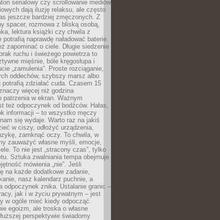
ton serialowy czy scrollowanie mediów
owych dają iluzję relaksu, ale często
nas jeszcze bardziej zmęczonych. Z
ny spacer, rozmowa z bliską osobą,
ka, lektura książki czy chwila z
 potrafią naprawdę naładować baterie.
ż zapominać o ciele. Długie siedzenie
 brak ruchu i świeżego powietrza to
ztywne mięśnie, bóle kręgosłupa i
cie „zamulenia”. Proste rozciąganie,
zych oddechów, szybszy marsz albo
ng potrafią zdziałać cuda. Czasem 15
znaczy więcej niż godzina
 patrzenia w ekran. Ważnym
st też odpoczynek od bodźców. Hałas,
łok informacji – to wszystko męczy
ż nam się wydaje. Warto raz na jakiś
ieć w ciszy, odłożyć urządzenia,
zykę, zamknąć oczy. To chwila, w
my zauważyć własne myśli, emocje,
ele. To nie jest „stracony czas”, tylko
tu. Sztuka zwalniania tempa obejmuje
jętność mówienia „nie”. Jeśli
ę na każde dodatkowe zadanie,
tkanie, nasz kalendarz puchnie, a
a odpoczynek znika. Ustalanie granic –
acy, jak i w życiu prywatnym – jest
by w ogóle mieć kiedy odpocząć.
ie egoizm, ale troska o własne
dłuższej perspektywie świadomy