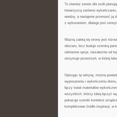
To również serwis dla osób planuj
towarzyszą zarówno wykańczaniu, j
wiedzę, a następnie przenosić ją
z wykonaniem, dlatego jest cenny
Ważną zaletą tej strony jest róż
obszaru, lecz buduje szeroką pan
odmienne opcje, niezależnie od teg
utrzymuje przestrzeń, w której ła
Opisując tę witrynę, można powied
wyposażeniu i wykończeniu domu, 
łączy świat materiałów wykończeni
wszystkich, którzy lubią łączyć w
pokazuje szeroki kontekst urządz
kompleksowe źródło inspiracji, w 