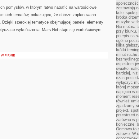
społeczności
ych pomysłów, w którym łatwo natrafić na wartościowe
zostawiają 
kolei spokoj
zarskich tematów, pokazująca, że dobrze zaplanowana
krótka drzem
muzyką w tle
. Dzięki szerokiej tematyce obejmującej panele, elementy
Nie można te
dotyczące wykończenia, Mars-Net staje się wartościowym
przy biurku,
przepis na s
ogólne poczu
kilka głębs
krótki treni
minut ruchu 
 W FIRMIE
bezmyślnego
aspektem je
światło, nat
bardziej, ni
czas posiedz
wyłączyć mu
której może
napięcia w ci
moment rese
również umie
zgadzamy si
projekt, spo
przestrzeń n
zarówno w pr
konieczne, 
Odmowa to n
zdrowie. W 
odpoczynek s