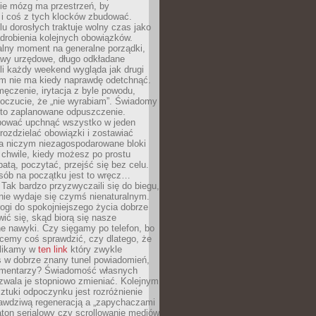
ie mózg ma przestrzeń, by
 i coś z tych klocków zbudować.
elu dorosłych traktuje wolny czas jako
drobienia kolejnych obowiązków.
alny moment na generalne porządki,
awy urzędowe, długo odkładane
śli każdy weekend wygląda jak drugi
zm nie ma kiedy naprawdę odetchnąć.
ęczenie, irytacja z byle powodu,
poczucie, że „nie wyrabiam”. Świadomy
to zaplanowane odpuszczenie.
bować upchnąć wszystko w jeden
 rozdzielać obowiązki i zostawiać
na niczym niezagospodarowane bloki
 chwile, kiedy możesz po prostu
batą, poczytać, przejść się bez celu.
sób na początku jest to wręcz…
Tak bardzo przyzwyczaili się do biegu,
nie wydaje się czymś nienaturalnym.
ogi do spokojniejszego życia dobrze
wić się, skąd biorą się nasze
e nawyki. Czy sięgamy po telefon, bo
cemy coś sprawdzić, czy dlatego, że
klikamy w
ten link
który zwykle
s w dobrze znany tunel powiadomień,
komentarzy? Świadomość własnych
zwala je stopniowo zmieniać. Kolejnym
tuki odpoczynku jest rozróżnienie
awdziwą regeneracją a „zapychaczami
ton serialowy czy scrollowanie mediów