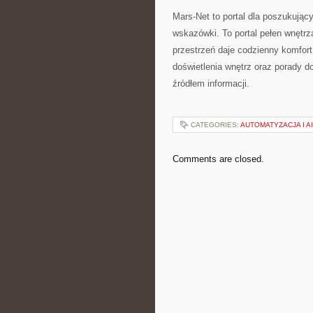
Mars-Net to portal dla poszukując
wskazówki. To portal pełen wnętr
przestrzeń daje codzienny komfort
doświetlenia wnętrz oraz porady 
źródłem informacji.
CATEGORIES:
AUTOMATYZACJA I AI
Comments are closed.