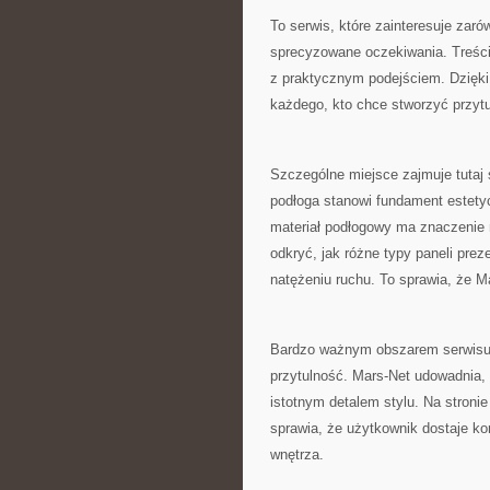
To serwis, które zainteresuje zar
sprecyzowane oczekiwania. Treści
z praktycznym podejściem. Dzięk
każdego, kto chce stworzyć przytu
Szczególne miejsce zajmuje tutaj
podłoga stanowi fundament estety
materiał podłogowy ma znaczenie n
odkryć, jak różne typy paneli pre
natężeniu ruchu. To sprawia, że M
Bardzo ważnym obszarem serwisu 
przytulność. Mars-Net udowadnia, 
istotnym detalem stylu. Na stroni
sprawia, że użytkownik dostaje k
wnętrza.