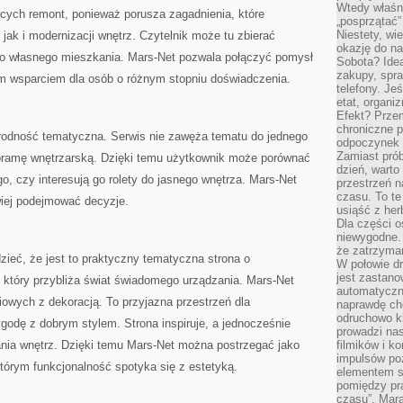
Wtedy właśn
ących remont, ponieważ porusza zagadnienia, które
„posprzątać”
Niestety, wi
ak i modernizacji wnętrz. Czytelnik może tu zbierać
okazję do na
 do własnego mieszkania. Mars-Net pozwala połączyć pomysł
Sobota? Ide
zakupy, spr
m wsparciem dla osób o różnym stopniu doświadczenia.
telefony. Je
etat, organi
Efekt? Przem
chroniczne 
norodność tematyczna. Serwis nie zawęża tematu do jednego
odpoczynek 
Zamiast pró
oramę wnętrzarską. Dzięki temu użytkownik może porównać
dzień, warto
o, czy interesują go rolety do jasnego wnętrza. Mars-Net
przestrzeń 
czasu. To te
twiej podejmować decyzje.
usiąść z her
Dla części o
niewygodne. 
że zatrzyma
zieć, że jest to praktyczny tematyczna strona o
W połowie dr
jest zastano
który przybliża świat świadomego urządzania. Mars-Net
automatyczn
owych z dekoracją. To przyjazna przestrzeń dla
naprawdę ch
odruchowo 
ygodę z dobrym stylem. Strona inspiruje, a jednocześnie
prowadzi na
ania wnętrz. Dzięki temu Mars-Net można postrzegać jako
filmików i 
impulsów po
którym funkcjonalność spotyka się z estetyką.
elementem sz
pomiędzy pr
czasu”. Mara