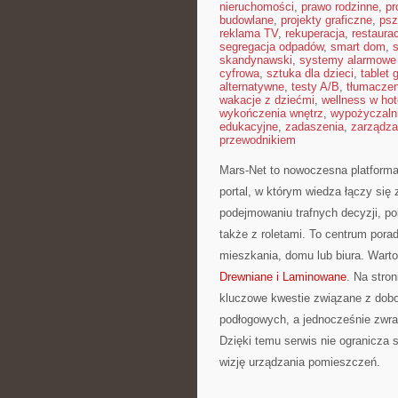
nieruchomości
,
prawo rodzinne
,
pr
budowlane
,
projekty graficzne
,
psz
reklama TV
,
rekuperacja
,
restaura
segregacja odpadów
,
smart dom
,
s
skandynawski
,
systemy alarmowe
cyfrowa
,
sztuka dla dzieci
,
tablet 
alternatywne
,
testy A/B
,
tłumaczen
wakacje z dziećmi
,
wellness w hot
wykończenia wnętrz
,
wypożyczaln
edukacyjne
,
zadaszenia
,
zarządza
przewodnikiem
Mars-Net to nowoczesna platforma 
portal, w którym wiedza łączy si
podejmowaniu trafnych decyzji, p
także z roletami. To centrum por
mieszkania, domu lub biura. Warto
Drewniane i Laminowane
. Na stro
kluczowe kwestie związane z dobo
podłogowych, a jednocześnie zwrac
Dzięki temu serwis nie ogranicza 
wizję urządzania pomieszczeń.