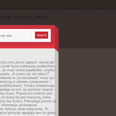
SCRIBE
FACEBOOK
TWITTER
która ceni „bycie zajętym” niemal jak
zynek bywa traktowany podejrzliwie.
z, że masz wolne popołudnie, szybko
pytanie: „A czemu nic nie robisz?”.
łaśnie to „nicnierobienie” może być
westycją w zdrowie, kreatywność i
 produktywność. Sztuka świadomego
polega na tym, by przestać uważać
atę czasu. Pierwszym krokiem jest
 że mózg nie jest maszyną, którą
żać bez końca. Potrzebuje przerw, by
 informacje, przetwarzać
ia, tworzyć nowe połączenia. To
lepsze pomysły wpadają nam do głowy