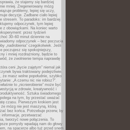
prawia, że stajemy się bardziej
 nie mniej. Zregenerowany mózg
wiązuje problemy, lepiej się uczy,
jmuje decyzje. Zadbane ciało lepiej
ze stresem. To paradoks: im bardziej
ktujemy odpoczynek, tym lepiej
ie z obowiązkami. Na koniec warto
eksperyment: przez tydzień
choć 30–60 minut dziennie na
świadomy odpoczynek – bez poczucia
óby „nadrobienia” czegokolwiek. Jeśli
e poczujesz się spokojniejszy,
cny i mniej rozdrażniony, będzie to
owód, że zwolnienie tempa naprawdę
która ceni „bycie zajętym” niemal jak
zynek bywa traktowany podejrzliwie.
z, że masz wolne popołudnie, szybko
pytanie: „A czemu nic nie robisz?”.
łaśnie to „nicnierobienie” może być
westycją w zdrowie, kreatywność i
 produktywność. Sztuka świadomego
polega na tym, by przestać uważać
atę czasu. Pierwszym krokiem jest
 że mózg nie jest maszyną, którą
żać bez końca. Potrzebuje przerw, by
 informacje, przetwarzać
ia, tworzyć nowe połączenia. To
lepsze pomysły wpadają nam do głowy
cem, na spacerze albo tuż przed snem.