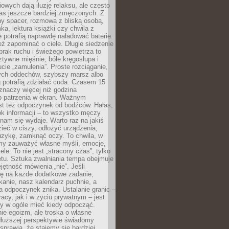
owych dają iluzję relaksu, ale często
nas jeszcze bardziej zmęczonych. Z
ny spacer, rozmowa z bliską osobą,
ka, lektura książki czy chwila z
 potrafią naprawdę naładować baterie.
ż zapominać o ciele. Długie siedzenie
 brak ruchu i świeżego powietrza to
ztywne mięśnie, bóle kręgosłupa i
cie „zamulenia”. Proste rozciąganie,
zych oddechów, szybszy marsz albo
ng potrafią zdziałać cuda. Czasem 15
znaczy więcej niż godzina
 patrzenia w ekran. Ważnym
st też odpoczynek od bodźców. Hałas,
łok informacji – to wszystko męczy
ż nam się wydaje. Warto raz na jakiś
ieć w ciszy, odłożyć urządzenia,
zykę, zamknąć oczy. To chwila, w
my zauważyć własne myśli, emocje,
ele. To nie jest „stracony czas”, tylko
tu. Sztuka zwalniania tempa obejmuje
jętność mówienia „nie”. Jeśli
ę na każde dodatkowe zadanie,
tkanie, nasz kalendarz puchnie, a
a odpoczynek znika. Ustalanie granic –
acy, jak i w życiu prywatnym – jest
by w ogóle mieć kiedy odpocząć.
ie egoizm, ale troska o własne
dłuższej perspektywie świadomy
prawia, że stajemy się bardziej