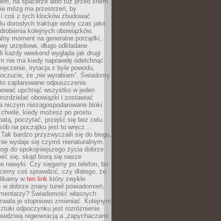
cem, na spacerze albo tuż przed snem.
ie mózg ma przestrzeń, by
 i coś z tych klocków zbudować.
elu dorosłych traktuje wolny czas jako
drobienia kolejnych obowiązków.
alny moment na generalne porządki,
awy urzędowe, długo odkładane
śli każdy weekend wygląda jak drugi
zm nie ma kiedy naprawdę odetchnąć.
ęczenie, irytacja z byle powodu,
poczucie, że „nie wyrabiam”. Świadomy
to zaplanowane odpuszczenie.
bować upchnąć wszystko w jeden
 rozdzielać obowiązki i zostawiać
na niczym niezagospodarowane bloki
 chwile, kiedy możesz po prostu
batą, poczytać, przejść się bez celu.
sób na początku jest to wręcz…
Tak bardzo przyzwyczaili się do biegu,
nie wydaje się czymś nienaturalnym.
ogi do spokojniejszego życia dobrze
wić się, skąd biorą się nasze
e nawyki. Czy sięgamy po telefon, bo
cemy coś sprawdzić, czy dlatego, że
klikamy w
ten link
który zwykle
s w dobrze znany tunel powiadomień,
komentarzy? Świadomość własnych
zwala je stopniowo zmieniać. Kolejnym
tuki odpoczynku jest rozróżnienie
awdziwą regeneracją a „zapychaczami