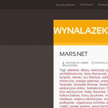
Archiwum
Katego
Strona główna
WYNALAZEK
MARS.NET
POSTED BY ADMIN
POSTED ON
WYŁĄCZONA
Tagi:
adwokat
,
altany
,
aranżacja o
architektoniczne
,
biuro tłumaczeń
książek
,
ebooki
,
eco lifestyle
,
edu
słoneczna
,
energia wiatrowa
,
ener
festiwale
,
festiwale filmowe
,
festi
edukacyjne online
,
hodowla koni
,
h
kino artystyczne
,
kluby literackie
,
kultura ludowa
,
kursy językowe
,
m
mediacje
,
miejsca rekreacyjne
,
mo
podłogowe
,
organizacja eventów
,
p
ciepła
,
porady prawne
,
prasa bizn