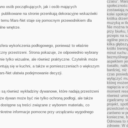
czasu”. Mara
społeczności
ówno osób początkujących, jak i osób mających
zostawiają 
 publikowane na stronie przenikają dekoracyjne wskazówki
kolei spokoj
krótka drzem
i temu Mars-Net staje się pomocnym przewodnikiem dla
muzyką w tle
Nie można te
lne wnętrze.
przy biurku,
przepis na s
ogólne poczu
kilka głębs
 sfera wykończenia podłogowego, ponieważ to właśnie
krótki treni
czny przestrzeni. Strona pokazuje, że odpowiednio wybrany
minut ruchu 
bezmyślnego
ie tylko wizualne, ale również praktyczne. Czytelnik może
aspektem je
światło, nat
zentują się w kuchni, a także w pomieszczeniach o większym
bardziej, ni
ars-Net ułatwia podejmowanie decyzji.
czas posiedz
wyłączyć mu
której może
napięcia w ci
są również wykładziny dywanowe, które nadają przestrzeni
moment rese
również umie
że dywan może być nie tylko ochroną podłogi, ale także
zgadzamy si
projekt, spo
e dostępne są treści związane z wyborem materiału, co
przestrzeń n
onkretne informacje pomocne przy urządzaniu wygodnego
zarówno w pr
konieczne, 
Odmowa to n
zdrowie. W 