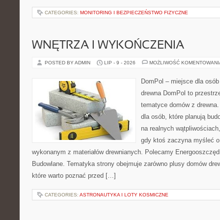
CATEGORIES:
MONITORING I BEZPIECZEŃSTWO FIZYCZNE
WNĘTRZA I WYKOŃCZENIA
POSTED BY ADMIN
LIP - 9 - 2026
MOŻLIWOŚĆ KOMENTOWAN
DomPol – miejsce dla osób
drewna DomPol to przestrz
tematyce domów z drewna. 
dla osób, które planują bu
na realnych wątpliwościach,
gdy ktoś zaczyna myśleć 
wykonanym z materiałów drewnianych. Polecamy Energooszczędno
Budowlane. Tematyka strony obejmuje zarówno plusy domów drewn
które warto poznać przed […]
CATEGORIES:
ASTRONAUTYKA I LOTY KOSMICZNE