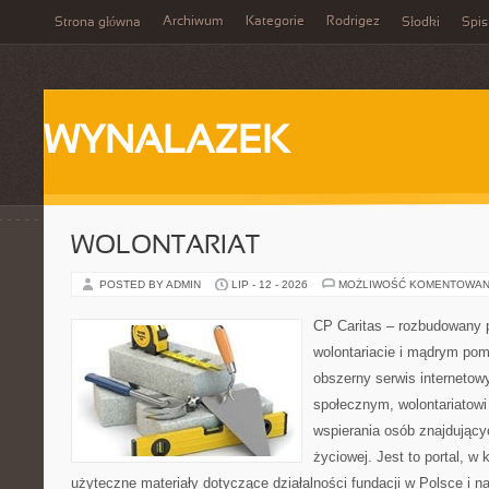
Archiwum
Kategorie
Rodrigez
Strona główna
Słodki
Spis
WYNALAZEK
WOLONTARIAT
POSTED BY ADMIN
LIP - 12 - 2026
MOŻLIWOŚĆ KOMENTOWAN
CP Caritas – rozbudowany p
wolontariacie i mądrym pom
obszerny serwis internetow
społecznym, wolontariatow
wspierania osób znajdującyc
życiowej. Jest to portal, 
użyteczne materiały dotyczące działalności fundacji w Polsce i n