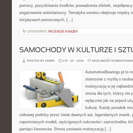
pomocy, pozyskiwania środków, prowadzenia zbiórek, współpracy
angażowania wolontariuszy. Tematyka serwisu obejmuje między i
inicjatywach pomocowych, […]
CATEGORIES:
RECENZJE KSIĄŻEK
SAMOCHODY W KULTURZE I SZT
POSTED BY ADMIN
LIP - 10 - 2026
MOŻLIWOŚĆ KOMENTOWAN
AutomotiveBearings.pl to 
stworzone z myślą o osobac
motoryzacją w jej najbardz
strona dla tych, którzy nie
wyłącznie jak na pojazd uż
kulturę. Każdy poradnik mo
ciekawej podróży przez świat dawnych aut, legendarnych marek, 
zapomnianych modeli, wyścigowych sukcesów i samochodów, które
pamięci kierowców. Strona zestawia motoryzację […]