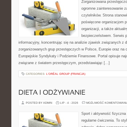
Zorganizowana przestępczoś
ogromne zainteresowanie za
czytelników. Strona stanow
poświęcone organizacjom p
organizacji, a także aktu
bezpieczeństwem. Serwis p
informacyjny, koncentrując się na analizie zjawisk związanych z d
zorganizowanych grup przestępczych w Polsce, Europie oraz na 
Europejskie Syndykaty i Podziemie Finansowe. Portal opisuje na
związane z światem przestępczym, przedstawiając […]
CATEGORIES:
L'ORÉAL GROUP (FRANCJA)
DIETA I ODŻYWIANIE
POSTED BY ADMIN
LIP - 4 - 2026
MOŻLIWOŚĆ KOMENTOWAN
Sport i aktywność fizyczna 
regularne ćwiczenia. To sty