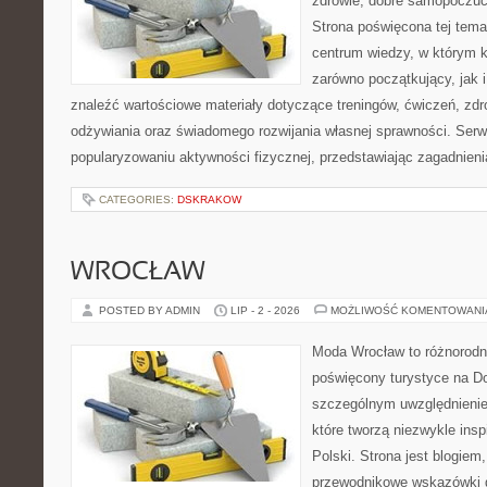
zdrowie, dobre samopoczuci
Strona poświęcona tej tem
centrum wiedzy, w którym k
zarówno początkujący, jak
znaleźć wartościowe materiały dotyczące treningów, ćwiczeń, zdr
odżywiania oraz świadomego rozwijania własnej sprawności. Serwi
popularyzowaniu aktywności fizycznej, przedstawiając zagadnien
CATEGORIES:
DSKRAKOW
WROCŁAW
POSTED BY ADMIN
LIP - 2 - 2026
MOŻLIWOŚĆ KOMENTOWAN
Moda Wrocław to różnorodn
poświęcony turystyce na D
szczególnym uwzględnienie
które tworzą niezwykle insp
Polski. Strona jest blogie
przewodnikowe wskazówki 