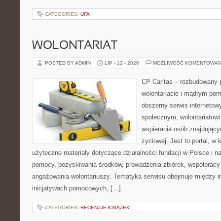
CATEGORIES:
UFA
WOLONTARIAT
POSTED BY ADMIN
LIP - 12 - 2026
MOŻLIWOŚĆ KOMENTOWAN
CP Caritas – rozbudowany p
wolontariacie i mądrym pom
obszerny serwis internetow
społecznym, wolontariatow
wspierania osób znajdującyc
życiowej. Jest to portal, 
użyteczne materiały dotyczące działalności fundacji w Polsce i n
pomocy, pozyskiwania środków, prowadzenia zbiórek, współpracy
angażowania wolontariuszy. Tematyka serwisu obejmuje między i
inicjatywach pomocowych, […]
CATEGORIES:
RECENZJE KSIĄŻEK