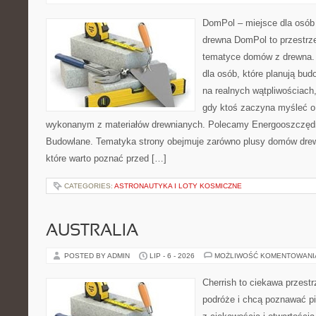
DomPol – miejsce dla osób
drewna DomPol to przestrz
tematyce domów z drewna. 
dla osób, które planują bu
na realnych wątpliwościach,
gdy ktoś zaczyna myśleć 
wykonanym z materiałów drewnianych. Polecamy Energooszczędno
Budowlane. Tematyka strony obejmuje zarówno plusy domów drewn
które warto poznać przed […]
CATEGORIES:
ASTRONAUTYKA I LOTY KOSMICZNE
AUSTRALIA
POSTED BY ADMIN
LIP - 6 - 2026
MOŻLIWOŚĆ KOMENTOWAN
Cherrish to ciekawa przestr
podróże i chcą poznawać pi