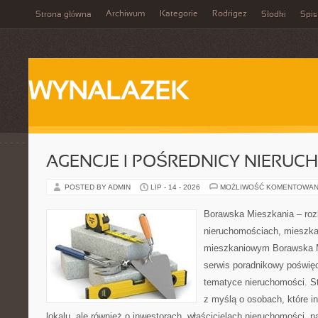
Archiwum
Kategorie
Rodrigez
Strona główna
Słodki
Spis
WYNALAZEK
AGENCJE I POŚREDNICY NIERUC
POSTED BY ADMIN
LIP - 14 - 2026
MOŻLIWOŚĆ KOMENTOWAN
Borawska Mieszkania – roz
nieruchomościach, mieszka
mieszkaniowym Borawska M
serwis poradnikowy poświę
tematyce nieruchomości. S
z myślą o osobach, które i
lokalu, ale również o inwestorach, właścicielach nieruchomości, 