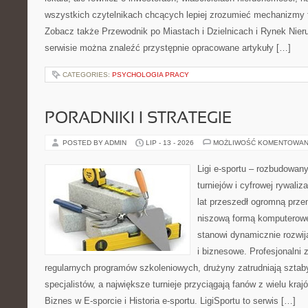
wszystkich czytelnikach chcących lepiej zrozumieć mechanizmy 
Zobacz także Przewodnik po Miastach i Dzielnicach i Rynek Nie
serwisie można znaleźć przystępnie opracowane artykuły […]
CATEGORIES:
PSYCHOLOGIA PRACY
PORADNIKI I STRATEGIE
POSTED BY ADMIN
LIP - 13 - 2026
MOŻLIWOŚĆ KOMENTOWAN
Ligi e-sportu – rozbudowany
turniejów i cyfrowej rywaliz
lat przeszedł ogromną prze
niszową formą komputerowej
stanowi dynamicznie rozwij
i biznesowe. Profesjonalni 
regularnych programów szkoleniowych, drużyny zatrudniają sztab
specjalistów, a największe turnieje przyciągają fanów z wielu kraj
Biznes w E-sporcie i Historia e-sportu. LigiSportu to serwis […]