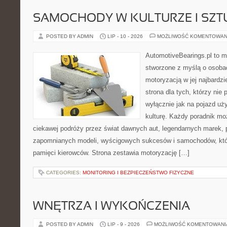
SAMOCHODY W KULTURZE I SZT
POSTED BY ADMIN
LIP - 10 - 2026
MOŻLIWOŚĆ KOMENTOWAN
AutomotiveBearings.pl to 
stworzone z myślą o osobac
motoryzacją w jej najbardz
strona dla tych, którzy nie
wyłącznie jak na pojazd uż
kulturę. Każdy poradnik mo
ciekawej podróży przez świat dawnych aut, legendarnych marek, 
zapomnianych modeli, wyścigowych sukcesów i samochodów, które
pamięci kierowców. Strona zestawia motoryzację […]
CATEGORIES:
MONITORING I BEZPIECZEŃSTWO FIZYCZNE
WNĘTRZA I WYKOŃCZENIA
POSTED BY ADMIN
LIP - 9 - 2026
MOŻLIWOŚĆ KOMENTOWAN