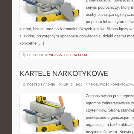
z ciekawością i otwartości
serwis podróżniczy, który 
osoby planujące egzotyczną 
po prostu lubią czytać o świ
kuchni, historii oraz codzienności różnych krajów. Strona łączy 
z lekkim, przystępnym sposobem opowiadania, dzięki czemu moż
konkretne […]
CATEGORIES:
MIEJSCA I SALE WESELNE
KARTELE NARKOTYKOWE
POSTED BY ADMIN
LIP - 5 - 2026
MOŻLIWOŚĆ KOMENTOWAN
Zorganizowana przestępczoś
ogromne zainteresowanie za
czytelników. Strona stanow
poświęcone organizacjom p
organizacji, a także aktu
bezpieczeństwem. Serwis p