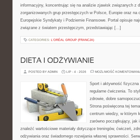
informacyjny, koncentrując się na analizie zjawisk związanych z d
zorganizowanych grup przestępczych w Polsce, Europie oraz na 
Europejskie Syndykaty i Podziemie Finansowe. Portal opisuje na
związane z światem przestępczym, przedstawiając […]
CATEGORIES:
L'ORÉAL GROUP (FRANCJA)
DIETA I ODŻYWIANIE
POSTED BY ADMIN
LIP - 4 - 2026
MOŻLIWOŚĆ KOMENTOWAN
Sport i aktywność fizyczna 
regularne ćwiczenia. To sty
zdrowie, dobre samopoczuci
Strona poświęcona tej tem
centrum wiedzy, w którym k
zarówno początkujący, jak
znaleźć wartościowe materiały dotyczące treningów, ćwiczeń, zdr
odżywiania oraz świadomego rozwijania własnej sprawności. Serwi