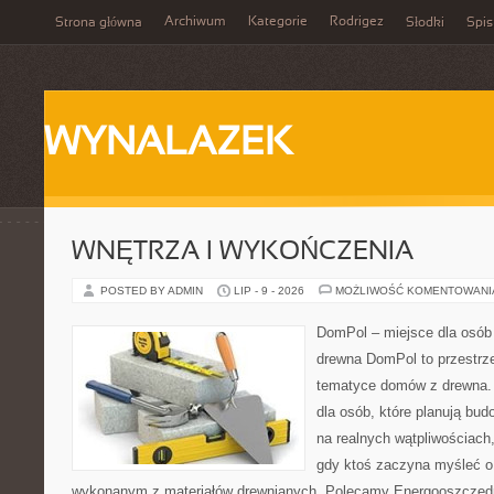
Archiwum
Kategorie
Rodrigez
Strona główna
Słodki
Spis
WYNALAZEK
WNĘTRZA I WYKOŃCZENIA
POSTED BY ADMIN
LIP - 9 - 2026
MOŻLIWOŚĆ KOMENTOWAN
DomPol – miejsce dla osób
drewna DomPol to przestrz
tematyce domów z drewna. 
dla osób, które planują bu
na realnych wątpliwościach,
gdy ktoś zaczyna myśleć 
wykonanym z materiałów drewnianych. Polecamy Energooszczędno