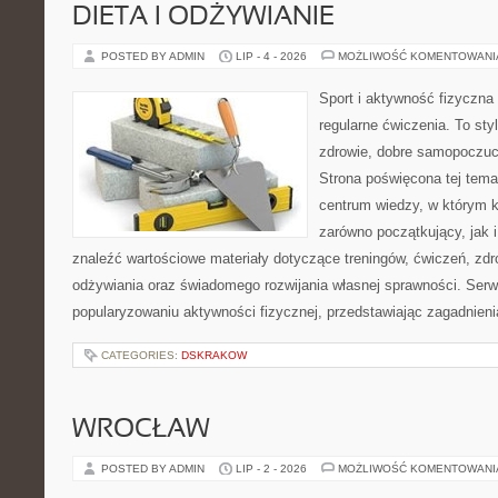
DIETA I ODŻYWIANIE
POSTED BY ADMIN
LIP - 4 - 2026
MOŻLIWOŚĆ KOMENTOWAN
Sport i aktywność fizyczna 
regularne ćwiczenia. To sty
zdrowie, dobre samopoczuci
Strona poświęcona tej tem
centrum wiedzy, w którym k
zarówno początkujący, jak
znaleźć wartościowe materiały dotyczące treningów, ćwiczeń, zdr
odżywiania oraz świadomego rozwijania własnej sprawności. Serwi
popularyzowaniu aktywności fizycznej, przedstawiając zagadnien
CATEGORIES:
DSKRAKOW
WROCŁAW
POSTED BY ADMIN
LIP - 2 - 2026
MOŻLIWOŚĆ KOMENTOWAN