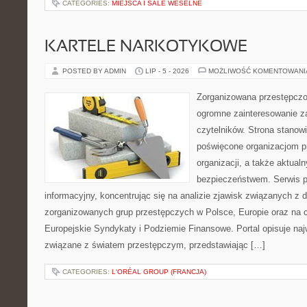
CATEGORIES:
MIEJSCA I SALE WESELNE
KARTELE NARKOTYKOWE
POSTED BY ADMIN
LIP - 5 - 2026
MOŻLIWOŚĆ KOMENTOWAN
Zorganizowana przestępczoś
ogromne zainteresowanie za
czytelników. Strona stanow
poświęcone organizacjom p
organizacji, a także aktu
bezpieczeństwem. Serwis p
informacyjny, koncentrując się na analizie zjawisk związanych z d
zorganizowanych grup przestępczych w Polsce, Europie oraz na 
Europejskie Syndykaty i Podziemie Finansowe. Portal opisuje na
związane z światem przestępczym, przedstawiając […]
CATEGORIES:
L'ORÉAL GROUP (FRANCJA)