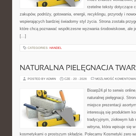
rzetelne teksty dotyczące
zakupów, podróży, gotowania, energii, recyklingu, przyrody i no
wspierających bardziej świadomy styl życia. Strona została przy
które chcą poznawać współczesne wyzwania środowiskowe, ale je
[…]
CATEGORIES:
HANDEL
NATURALNA PIELĘGNACJA TWAR
POSTED BY ADMIN
CZE - 20 - 2026
MOŻLIWOŚĆ KOMENTOWA
Bioarp24.pl to serwis online
naturalnej pielęgnacji. Str
miejsce prezentacji asortym
interesują się produktem k
tradycyjnym, ziołowym lub 
witryna, która wpisuje się 
kosmetykami o prostszym składzie. Polecamy Kosmetyki zero wa