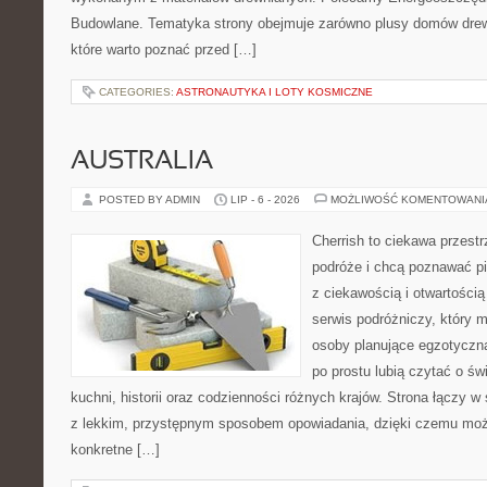
Budowlane. Tematyka strony obejmuje zarówno plusy domów drewn
które warto poznać przed […]
CATEGORIES:
ASTRONAUTYKA I LOTY KOSMICZNE
AUSTRALIA
POSTED BY ADMIN
LIP - 6 - 2026
MOŻLIWOŚĆ KOMENTOWAN
Cherrish to ciekawa przestr
podróże i chcą poznawać pi
z ciekawością i otwartości
serwis podróżniczy, który 
osoby planujące egzotyczną 
po prostu lubią czytać o świ
kuchni, historii oraz codzienności różnych krajów. Strona łączy 
z lekkim, przystępnym sposobem opowiadania, dzięki czemu moż
konkretne […]