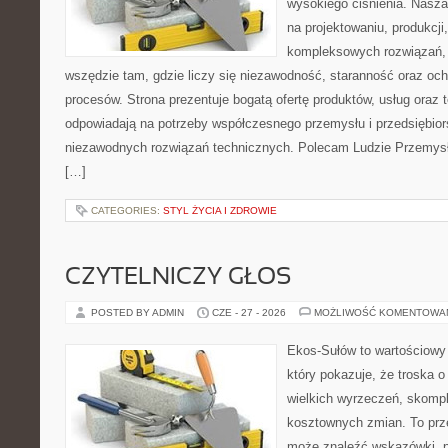
wysokiego ciśnienia. Nasza 
na projektowaniu, produkcji
kompleksowych rozwiązań, 
wszędzie tam, gdzie liczy się niezawodność, staranność oraz o
procesów. Strona prezentuje bogatą ofertę produktów, usług oraz t
odpowiadają na potrzeby współczesnego przemysłu i przedsiębio
niezawodnych rozwiązań technicznych. Polecam Ludzie Przemysł
[…]
CATEGORIES:
STYL ŻYCIA I ZDROWIE
CZYTELNICZY GŁOS
POSTED BY ADMIN
CZE - 27 - 2026
MOŻLIWOŚĆ KOMENTOWA
Ekos-Sułów to wartościowy 
który pokazuje, że troska 
wielkich wyrzeczeń, skompl
kosztownych zmian. To prze
może znaleźć wskazówki, p