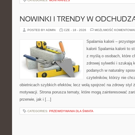
CATEGORIES:
MONTRAVELS
NOWINKI I TRENDY W ODCHUDZ
POSTED BY ADMIN
CZE - 18 - 2026
MOŻLIWOŚĆ KOMENTOWA
Spalarnia kalorii – przystę
kalorii Spalarnia kalorii to
z myślą o osobach, które 
zdrowej sylwetki i szukają 
podanych w naturalny sposó
czytelników, którzy nie chc
obietnicach szybkich efektów, lecz wolą spojrzeć na zdrowy styl 
motywacji. Strona porusza tematy, które mogą zainteresować za
przerwie, jak i […]
CATEGORIES:
PRZEWIDYWANIA DLA ŚWIATA