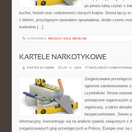
po prostu lubią czytać o świ
kuchni, historii oraz codzienności różnych krajów. Strona łączy 
z lekkim, przystępnym sposobem opowiadania, dzięki czemu moż
konkretne […]
CATEGORIES:
MIEJSCA I SALE WESELNE
KARTELE NARKOTYKOWE
POSTED BY ADMIN
LIP - 5 - 2026
MOŻLIWOŚĆ KOMENTOWAN
Zorganizowana przestępczoś
ogromne zainteresowanie za
czytelników. Strona stanow
poświęcone organizacjom p
organizacji, a także aktu
bezpieczeństwem. Serwis p
informacyjny, koncentrując się na analizie zjawisk związanych z d
zorganizowanych grup przestępczych w Polsce, Europie oraz na 