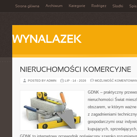
Archiwum
Kategorie
Rodrigez
Strona główna
Słodki
Spis
WYNALAZEK
NIERUCHOMOŚCI KOMERCYJNE
POSTED BY ADMIN
LIP - 14 - 2026
MOŻLIWOŚĆ KOMENTOWAN
GDNK – praktyczny przewod
nieruchomości Świat miesz
obszarem, w którym ważne 
z zagadnieniami techniczn
gospodarczymi oraz indywi
kupujących, sprzedających, 
GDNK to internetowy przewodnik poświęcony szeroko rozumiany