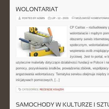
WOLONTARIAT
POSTED BY ADMIN
LIP - 12 - 2026
MOŻLIWOŚĆ KOMENTOWAN
CP Caritas – rozbudowany p
wolontariacie i mądrym pom
obszerny serwis internetow
społecznym, wolontariatow
wspierania osób znajdującyc
życiowej. Jest to portal, 
użyteczne materiały dotyczące działalności fundacji w Polsce i n
pomocy, pozyskiwania środków, prowadzenia zbiórek, współpracy
angażowania wolontariuszy. Tematyka serwisu obejmuje między i
inicjatywach pomocowych, […]
CATEGORIES:
RECENZJE KSIĄŻEK
SAMOCHODY W KULTURZE I SZT