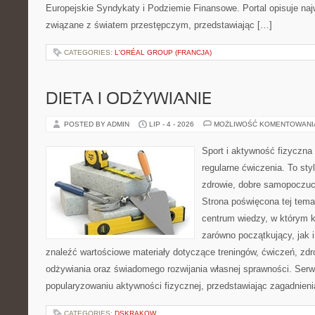
Europejskie Syndykaty i Podziemie Finansowe. Portal opisuje na
związane z światem przestępczym, przedstawiając […]
CATEGORIES:
L'ORÉAL GROUP (FRANCJA)
DIETA I ODŻYWIANIE
POSTED BY ADMIN
LIP - 4 - 2026
MOŻLIWOŚĆ KOMENTOWAN
Sport i aktywność fizyczna 
regularne ćwiczenia. To sty
zdrowie, dobre samopoczuci
Strona poświęcona tej tem
centrum wiedzy, w którym k
zarówno początkujący, jak
znaleźć wartościowe materiały dotyczące treningów, ćwiczeń, zdr
odżywiania oraz świadomego rozwijania własnej sprawności. Serwi
popularyzowaniu aktywności fizycznej, przedstawiając zagadnien
CATEGORIES:
DSKRAKOW