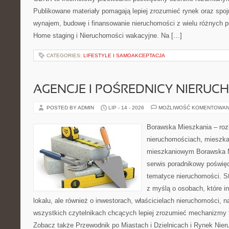
Publikowane materiały pomagają lepiej zrozumieć rynek oraz spoj
wynajem, budowę i finansowanie nieruchomości z wielu różnych 
Home staging i Nieruchomości wakacyjne. Na […]
CATEGORIES:
LIFESTYLE I SAMOAKCEPTACJA
AGENCJE I POŚREDNICY NIERUC
POSTED BY ADMIN
LIP - 14 - 2026
MOŻLIWOŚĆ KOMENTOWAN
Borawska Mieszkania – roz
nieruchomościach, mieszka
mieszkaniowym Borawska M
serwis poradnikowy poświę
tematyce nieruchomości. S
z myślą o osobach, które i
lokalu, ale również o inwestorach, właścicielach nieruchomości, 
wszystkich czytelnikach chcących lepiej zrozumieć mechanizmy 
Zobacz także Przewodnik po Miastach i Dzielnicach i Rynek Nie