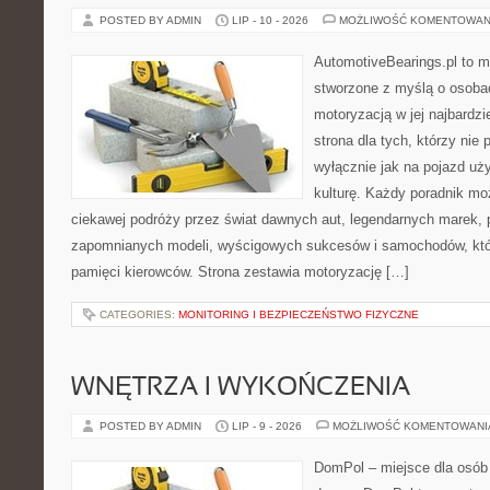
POSTED BY ADMIN
LIP - 10 - 2026
MOŻLIWOŚĆ KOMENTOWAN
AutomotiveBearings.pl to 
stworzone z myślą o osobac
motoryzacją w jej najbardz
strona dla tych, którzy nie
wyłącznie jak na pojazd uż
kulturę. Każdy poradnik mo
ciekawej podróży przez świat dawnych aut, legendarnych marek, 
zapomnianych modeli, wyścigowych sukcesów i samochodów, które
pamięci kierowców. Strona zestawia motoryzację […]
CATEGORIES:
MONITORING I BEZPIECZEŃSTWO FIZYCZNE
WNĘTRZA I WYKOŃCZENIA
POSTED BY ADMIN
LIP - 9 - 2026
MOŻLIWOŚĆ KOMENTOWAN
DomPol – miejsce dla osób