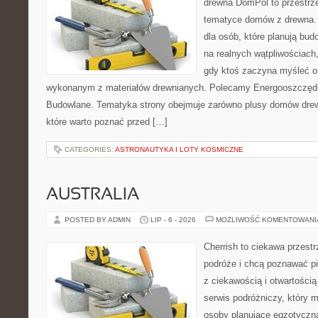
drewna DomPol to przestrz
tematyce domów z drewna. 
dla osób, które planują bu
na realnych wątpliwościach,
gdy ktoś zaczyna myśleć 
wykonanym z materiałów drewnianych. Polecamy Energooszczędno
Budowlane. Tematyka strony obejmuje zarówno plusy domów drewn
które warto poznać przed […]
CATEGORIES:
ASTRONAUTYKA I LOTY KOSMICZNE
AUSTRALIA
POSTED BY ADMIN
LIP - 6 - 2026
MOŻLIWOŚĆ KOMENTOWAN
Cherrish to ciekawa przestr
podróże i chcą poznawać pi
z ciekawością i otwartości
serwis podróżniczy, który 
osoby planujące egzotyczną 