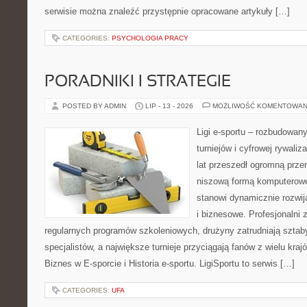
serwisie można znaleźć przystępnie opracowane artykuły […]
CATEGORIES:
PSYCHOLOGIA PRACY
PORADNIKI I STRATEGIE
POSTED BY ADMIN
LIP - 13 - 2026
MOŻLIWOŚĆ KOMENTOWAN
Ligi e-sportu – rozbudowany
turniejów i cyfrowej rywaliz
lat przeszedł ogromną prze
niszową formą komputerowej
stanowi dynamicznie rozwij
i biznesowe. Profesjonalni 
regularnych programów szkoleniowych, drużyny zatrudniają sztab
specjalistów, a największe turnieje przyciągają fanów z wielu kraj
Biznes w E-sporcie i Historia e-sportu. LigiSportu to serwis […]
CATEGORIES:
UFA