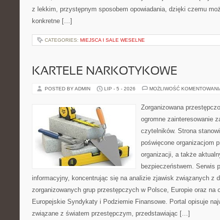
z lekkim, przystępnym sposobem opowiadania, dzięki czemu moż
konkretne […]
CATEGORIES:
MIEJSCA I SALE WESELNE
KARTELE NARKOTYKOWE
POSTED BY ADMIN
LIP - 5 - 2026
MOŻLIWOŚĆ KOMENTOWAN
Zorganizowana przestępczoś
ogromne zainteresowanie za
czytelników. Strona stanow
poświęcone organizacjom p
organizacji, a także aktu
bezpieczeństwem. Serwis p
informacyjny, koncentrując się na analizie zjawisk związanych z d
zorganizowanych grup przestępczych w Polsce, Europie oraz na 
Europejskie Syndykaty i Podziemie Finansowe. Portal opisuje na
związane z światem przestępczym, przedstawiając […]