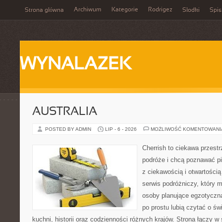
Archiwum
Kategorie
Rodrigez
Strona główna
Słodki
Spis
WYNALAZEK
AUSTRALIA
POSTED BY ADMIN
LIP - 6 - 2026
MOŻLIWOŚĆ KOMENTOWAN
Cherrish to ciekawa przestr
podróże i chcą poznawać pi
z ciekawością i otwartości
serwis podróżniczy, który 
osoby planujące egzotyczną 
po prostu lubią czytać o świ
kuchni, historii oraz codzienności różnych krajów. Strona łączy 