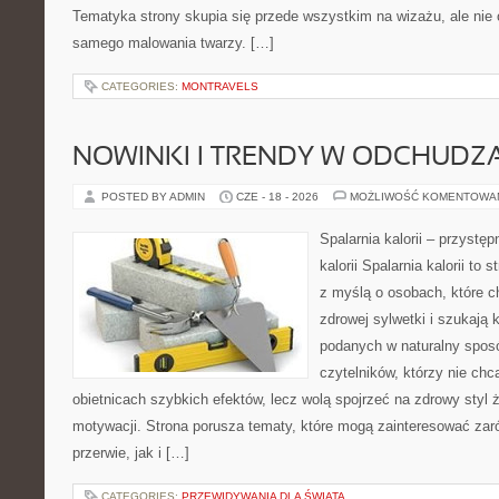
Tematyka strony skupia się przede wszystkim na wizażu, ale nie 
samego malowania twarzy. […]
CATEGORIES:
MONTRAVELS
NOWINKI I TRENDY W ODCHUDZ
POSTED BY ADMIN
CZE - 18 - 2026
MOŻLIWOŚĆ KOMENTOWA
Spalarnia kalorii – przystę
kalorii Spalarnia kalorii to
z myślą o osobach, które 
zdrowej sylwetki i szukają 
podanych w naturalny sposó
czytelników, którzy nie chc
obietnicach szybkich efektów, lecz wolą spojrzeć na zdrowy styl 
motywacji. Strona porusza tematy, które mogą zainteresować za
przerwie, jak i […]
CATEGORIES:
PRZEWIDYWANIA DLA ŚWIATA