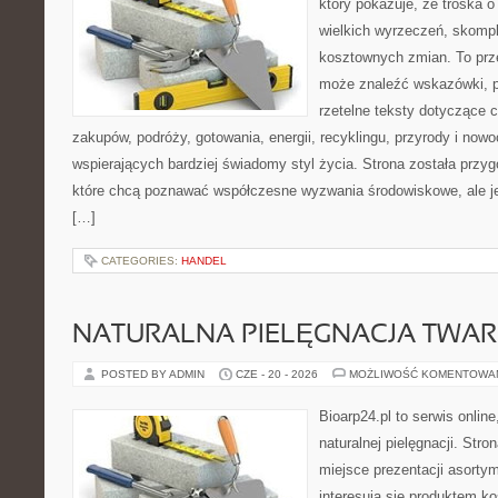
który pokazuje, że troska 
wielkich wyrzeczeń, skompl
kosztownych zmian. To prze
może znaleźć wskazówki, p
rzetelne teksty dotyczące
zakupów, podróży, gotowania, energii, recyklingu, przyrody i no
wspierających bardziej świadomy styl życia. Strona została przy
które chcą poznawać współczesne wyzwania środowiskowe, ale je
[…]
CATEGORIES:
HANDEL
NATURALNA PIELĘGNACJA TWAR
POSTED BY ADMIN
CZE - 20 - 2026
MOŻLIWOŚĆ KOMENTOWA
Bioarp24.pl to serwis online
naturalnej pielęgnacji. Str
miejsce prezentacji asortym
interesują się produktem k