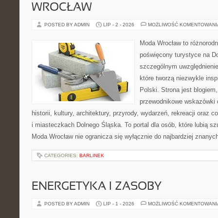
WROCŁAW
POSTED BY ADMIN
LIP - 2 - 2026
MOŻLIWOŚĆ KOMENTOWAN
Moda Wrocław to różnorodn
poświęcony turystyce na D
szczególnym uwzględnienie
które tworzą niezwykle insp
Polski. Strona jest blogie
przewodnikowe wskazówki 
historii, kultury, architektury, przyrody, wydarzeń, rekreacji oraz
i miasteczkach Dolnego Śląska. To portal dla osób, które lubią s
Moda Wrocław nie ogranicza się wyłącznie do najbardziej znanyc
CATEGORIES:
BARLINEK
ENERGETYKA I ZASOBY
POSTED BY ADMIN
LIP - 1 - 2026
MOŻLIWOŚĆ KOMENTOWAN