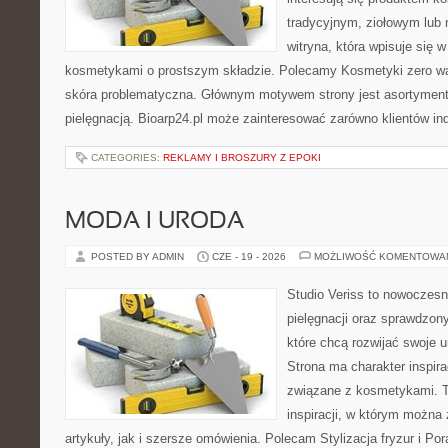
tradycyjnym, ziołowym lub 
witryna, która wpisuje się 
kosmetykami o prostszym składzie. Polecamy Kosmetyki zero wa
skóra problematyczna. Głównym motywem strony jest asortyment 
pielęgnacją. Bioarp24.pl może zainteresować zarówno klientów in
CATEGORIES:
REKLAMY I BROSZURY Z EPOKI
MODA I URODA
POSTED BY ADMIN
CZE - 19 - 2026
MOŻLIWOŚĆ KOMENTOWA
Studio Veriss to nowoczes
pielęgnacji oraz sprawdzo
które chcą rozwijać swoje 
Strona ma charakter inspira
związane z kosmetykami. T
inspiracji, w którym można
artykuły, jak i szersze omówienia. Polecam Stylizacja fryzur i Pora