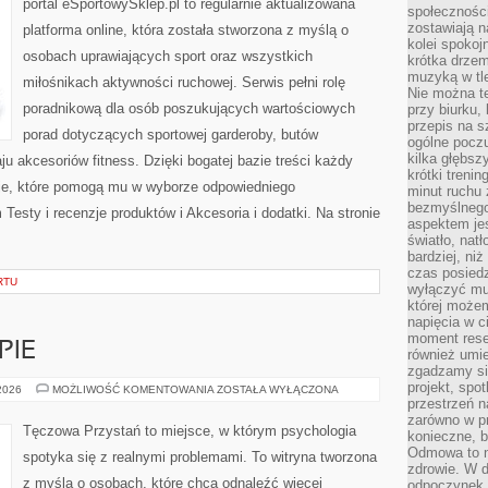
portal eSportowySklep.pl to regularnie aktualizowana
społeczności
zostawiają 
platforma online, która została stworzona z myślą o
kolei spokoj
osobach uprawiających sport oraz wszystkich
krótka drzem
muzyką w tle
miłośnikach aktywności ruchowej. Serwis pełni rolę
Nie można te
poradnikową dla osób poszukujących wartościowych
przy biurku,
przepis na s
porad dotyczących sportowej garderoby, butów
ogólne poczu
kilka głębs
u akcesoriów fitness. Dzięki bogatej bazie treści każdy
krótki treni
cje, które pomogą mu w wyborze odpowiedniego
minut ruchu 
bezmyślnego
esty i recenzje produktów i Akcesoria i dodatki. Na stronie
aspektem je
światło, nat
bardziej, ni
czas posiedz
RTU
wyłączyć mu
której może
napięcia w ci
moment rese
PIE
również umie
zgadzamy si
projekt, spo
PORADNIE
 2026
MOŻLIWOŚĆ KOMENTOWANIA
ZOSTAŁA WYŁĄCZONA
I
przestrzeń n
TERAPIE
zarówno w pr
Tęczowa Przystań to miejsce, w którym psychologia
konieczne, 
Odmowa to n
spotyka się z realnymi problemami. To witryna tworzona
zdrowie. W 
z myślą o osobach, które chcą odnaleźć więcej
odpoczynek s