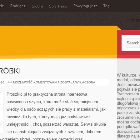
rie
Rodrigez
Powytagujesz
Tagi
Słodki
Spis Treści
SUB
RÓBKI
W kulturze, 
medal, odpoc
NAPRAWY
026
MOŻLIWOŚĆ KOMENTOWANIA
ZOSTAŁA WYŁĄCZONA
Jeśli mówis
I
pojawia się 
PRZERÓBKI
Tymczasem w
Proszkic.pl to praktyczna strona internetowa
najlepszą in
poświęcona szyciu, która może stać się miejscem
długofalową
odpoczynku 
wiedzy dla osób uczących się pracy z materiałami, jak
pauzę za str
również dla tych, którzy mają już podstawowe
zrozumienie,
można obcią
umiejętności i chcą poszerzać warsztat. Serwis skupia
porządkować
doświadczen
się na instrukcjach związanych z szyciem, doborem
dlatego naj
tworzeniem ubrań, poznawaniem narzędzi oraz