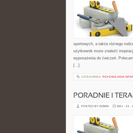
sportowych, a także różnego rodzaj
użytkownik może znaleźć inspira
wyposażenia do ćwiczeń. Polecam T
[…]
CATEGORIES:
PSYCHOLOGIA SPO
PORADNIE I TERA
POSTED BY ADMIN
MAJ - 23 -