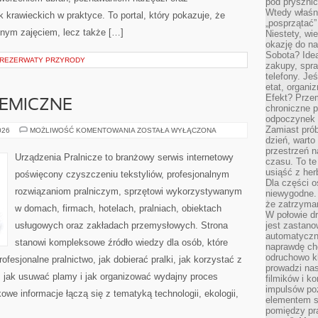
pod pryszni
Wtedy właśn
krawieckich w praktyce. To portal, który pokazuje, że
„posprzątać”
nnym zajęciem, lecz także […]
Niestety, wi
okazję do na
Sobota? Ide
 REZERWATY PRZYRODY
zakupy, spr
telefony. Je
etat, organi
Efekt? Przem
HEMICZNE
chroniczne 
odpoczynek 
Zamiast pró
CZYSZCZENIE
026
MOŻLIWOŚĆ KOMENTOWANIA
ZOSTAŁA WYŁĄCZONA
CHEMICZNE
dzień, warto
przestrzeń 
Urządzenia Pralnicze to branżowy serwis internetowy
czasu. To te
usiąść z her
poświęcony czyszczeniu tekstyliów, profesjonalnym
Dla części o
rozwiązaniom pralniczym, sprzętowi wykorzystywanym
niewygodne. 
że zatrzyma
w domach, firmach, hotelach, pralniach, obiektach
W połowie dr
usługowych oraz zakładach przemysłowych. Strona
jest zastano
automatyczn
stanowi kompleksowe źródło wiedzy dla osób, które
naprawdę ch
odruchowo 
rofesjonalne pralnictwo, jak dobierać pralki, jak korzystać z
prowadzi na
, jak usuwać plamy i jak organizować wydajny proces
filmików i 
impulsów po
owe informacje łączą się z tematyką technologii, ekologii,
elementem sz
pomiędzy pr