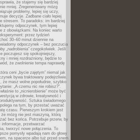
prawia, że stajemy się bardziej
 nie mniej. Zregenerowany mózg
wiązuje problemy, lepiej się uczy,
jmuje decyzje. Zadbane ciało lepiej
ze stresem. To paradoks: im bardziej
ktujemy odpoczynek, tym lepiej
ie z obowiązkami. Na koniec warto
eksperyment: przez tydzień
choć 30–60 minut dziennie na
świadomy odpoczynek – bez poczucia
óby „nadrobienia” czegokolwiek. Jeśli
e poczujesz się spokojniejszy,
cny i mniej rozdrażniony, będzie to
owód, że zwolnienie tempa naprawdę
która ceni „bycie zajętym” niemal jak
zynek bywa traktowany podejrzliwie.
z, że masz wolne popołudnie, szybko
pytanie: „A czemu nic nie robisz?”.
łaśnie to „nicnierobienie” może być
westycją w zdrowie, kreatywność i
 produktywność. Sztuka świadomego
polega na tym, by przestać uważać
atę czasu. Pierwszym krokiem jest
 że mózg nie jest maszyną, którą
żać bez końca. Potrzebuje przerw, by
 informacje, przetwarzać
ia, tworzyć nowe połączenia. To
lepsze pomysły wpadają nam do głowy
cem, na spacerze albo tuż przed snem.