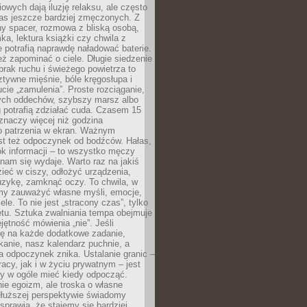
owych dają iluzję relaksu, ale często
nas jeszcze bardziej zmęczonych. Z
ny spacer, rozmowa z bliską osobą,
ka, lektura książki czy chwila z
 potrafią naprawdę naładować baterie.
ż zapominać o ciele. Długie siedzenie
 brak ruchu i świeżego powietrza to
ztywne mięśnie, bóle kręgosłupa i
cie „zamulenia”. Proste rozciąganie,
zych oddechów, szybszy marsz albo
ng potrafią zdziałać cuda. Czasem 15
znaczy więcej niż godzina
 patrzenia w ekran. Ważnym
st też odpoczynek od bodźców. Hałas,
łok informacji – to wszystko męczy
ż nam się wydaje. Warto raz na jakiś
ieć w ciszy, odłożyć urządzenia,
zykę, zamknąć oczy. To chwila, w
my zauważyć własne myśli, emocje,
ele. To nie jest „stracony czas”, tylko
tu. Sztuka zwalniania tempa obejmuje
jętność mówienia „nie”. Jeśli
ę na każde dodatkowe zadanie,
tkanie, nasz kalendarz puchnie, a
a odpoczynek znika. Ustalanie granic –
acy, jak i w życiu prywatnym – jest
by w ogóle mieć kiedy odpocząć.
ie egoizm, ale troska o własne
dłuższej perspektywie świadomy
prawia, że stajemy się bardziej