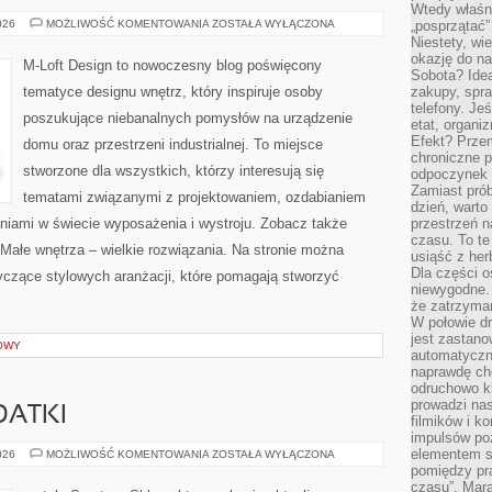
Wtedy właśn
ZRÓWNOWAŻONE
026
MOŻLIWOŚĆ KOMENTOWANIA
ZOSTAŁA WYŁĄCZONA
„posprzątać”
I
Niestety, wi
EKO
okazję do na
WNĘTRZA
M-Loft Design to nowoczesny blog poświęcony
Sobota? Ide
tematyce designu wnętrz, który inspiruje osoby
zakupy, spr
telefony. Je
poszukujące niebanalnych pomysłów na urządzenie
etat, organi
Efekt? Przem
domu oraz przestrzeni industrialnej. To miejsce
chroniczne 
stworzone dla wszystkich, którzy interesują się
odpoczynek 
Zamiast pró
tematami związanymi z projektowaniem, ozdabianiem
dzień, warto
niami w świecie wyposażenia i wystroju. Zobacz także
przestrzeń 
czasu. To te
 Małe wnętrza – wielkie rozwiązania. Na stronie można
usiąść z her
Dla części o
yczące stylowych aranżacji, które pomagają stworzyć
niewygodne. 
że zatrzyma
W połowie dr
jest zastano
OWY
automatyczn
naprawdę ch
odruchowo 
prowadzi na
DATKI
filmików i 
impulsów po
elementem sz
AKCESORIA
026
MOŻLIWOŚĆ KOMENTOWANIA
ZOSTAŁA WYŁĄCZONA
I
pomiędzy pr
DODATKI
czasu”. Mara