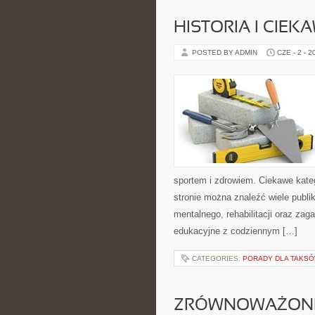
HISTORIA I CIEK
POSTED BY ADMIN
CZE - 2 - 2
sportem i zdrowiem. Ciekawe kategor
stronie można znaleźć wiele publ
mentalnego, rehabilitacji oraz zag
edukacyjne z codziennym […]
CATEGORIES:
PORADY DLA TAKS
ZRÓWNOWAŻONE