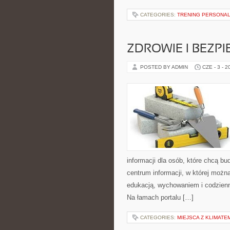
CATEGORIES:
TRENING PERSONA
ZDROWIE I BEZP
POSTED BY ADMIN
CZE - 3 - 2
informacji dla osób, które chcą b
centrum informacji, w której możn
edukacją, wychowaniem i codzien
Na łamach portalu […]
CATEGORIES:
MIEJSCA Z KLIMATE