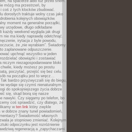
cem, na spacerze albo tuż przed snem.
ie mózg ma przestrzeń, by
 i coś z tych klocków zbudować.
elu dorosłych traktuje wolny czas jako
drobienia kolejnych obowiązków.
alny moment na generalne porządki,
awy urzędowe, długo odkładane
śli każdy weekend wygląda jak drugi
zm nie ma kiedy naprawdę odetchnąć.
ęczenie, irytacja z byle powodu,
poczucie, że „nie wyrabiam”. Świadomy
to zaplanowane odpuszczenie.
bować upchnąć wszystko w jeden
 rozdzielać obowiązki i zostawiać
na niczym niezagospodarowane bloki
 chwile, kiedy możesz po prostu
batą, poczytać, przejść się bez celu.
sób na początku jest to wręcz…
Tak bardzo przyzwyczaili się do biegu,
nie wydaje się czymś nienaturalnym.
ogi do spokojniejszego życia dobrze
wić się, skąd biorą się nasze
e nawyki. Czy sięgamy po telefon, bo
cemy coś sprawdzić, czy dlatego, że
klikamy w
ten link
który zwykle
s w dobrze znany tunel powiadomień,
komentarzy? Świadomość własnych
zwala je stopniowo zmieniać. Kolejnym
tuki odpoczynku jest rozróżnienie
awdziwą regeneracją a „zapychaczami