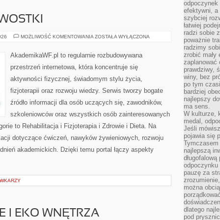
odpoczynek s
efektywni, a
AWOSTKI
szybciej roz
łatwiej pode
radzi sobie 
HISTORIA
026
MOŻLIWOŚĆ KOMENTOWANIA
ZOSTAŁA WYŁĄCZONA
poważnie tra
I
radzimy sob
CIEKAWOSTKI
zrobić mały 
AkademikaWF.pl to regularnie rozbudowywana
zaplanować 
przestrzeń internetowa, która koncentruje się
prawdziwy, 
winy, bez pr
aktywności fizycznej, świadomym stylu życia,
po tym czasi
fizjoterapii oraz rozwoju wiedzy. Serwis tworzy bogate
bardziej obe
najlepszy d
źródło informacji dla osób uczących się, zawodników,
ma sens.
W kulturze, 
szkoleniowców oraz wszystkich osób zainteresowanych
medal, odpoc
ie to Rehabilitacja i Fizjoterapia i Zdrowie i Dieta. Na
Jeśli mówis
pojawia się 
ikacji dotyczące ćwiczeń, nawyków żywieniowych, rozwoju
Tymczasem w
adnień akademickich. Dzięki temu portal łączy aspekty
najlepszą in
długofalową
odpoczynku 
pauzę za str
zrozumienie,
ÓWKARZY
można obcią
porządkować
doświadczen
dlatego naj
 I EKO WNĘTRZA
pod pryszni