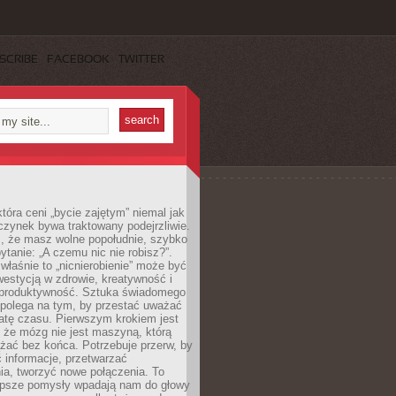
SCRIBE
FACEBOOK
TWITTER
która ceni „bycie zajętym” niemal jak
zynek bywa traktowany podejrzliwie.
z, że masz wolne popołudnie, szybko
pytanie: „A czemu nic nie robisz?”.
łaśnie to „nicnierobienie” może być
westycją w zdrowie, kreatywność i
 produktywność. Sztuka świadomego
polega na tym, by przestać uważać
atę czasu. Pierwszym krokiem jest
 że mózg nie jest maszyną, którą
żać bez końca. Potrzebuje przerw, by
 informacje, przetwarzać
ia, tworzyć nowe połączenia. To
lepsze pomysły wpadają nam do głowy