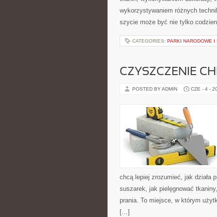
wykorzystywaniem różnych technik 
szycie może być nie tylko codzie
CATEGORIES:
PARKI NARODOWE I
CZYSZCZENIE C
POSTED BY ADMIN
CZE - 4 - 2
chcą lepiej zrozumieć, jak działa p
suszarek, jak pielęgnować tkaniny
prania. To miejsce, w którym użytk
[…]