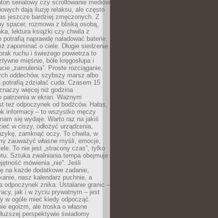
ton serialowy czy scrollowanie mediów
owych dają iluzję relaksu, ale często
nas jeszcze bardziej zmęczonych. Z
ny spacer, rozmowa z bliską osobą,
ka, lektura książki czy chwila z
 potrafią naprawdę naładować baterie.
ż zapominać o ciele. Długie siedzenie
 brak ruchu i świeżego powietrza to
ztywne mięśnie, bóle kręgosłupa i
cie „zamulenia”. Proste rozciąganie,
zych oddechów, szybszy marsz albo
ng potrafią zdziałać cuda. Czasem 15
znaczy więcej niż godzina
 patrzenia w ekran. Ważnym
st też odpoczynek od bodźców. Hałas,
łok informacji – to wszystko męczy
ż nam się wydaje. Warto raz na jakiś
ieć w ciszy, odłożyć urządzenia,
zykę, zamknąć oczy. To chwila, w
my zauważyć własne myśli, emocje,
ele. To nie jest „stracony czas”, tylko
tu. Sztuka zwalniania tempa obejmuje
jętność mówienia „nie”. Jeśli
ę na każde dodatkowe zadanie,
tkanie, nasz kalendarz puchnie, a
a odpoczynek znika. Ustalanie granic –
acy, jak i w życiu prywatnym – jest
by w ogóle mieć kiedy odpocząć.
ie egoizm, ale troska o własne
dłuższej perspektywie świadomy