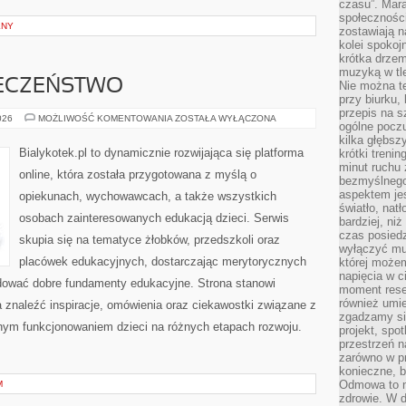
czasu”. Mara
społeczności
LNY
zostawiają 
kolei spokoj
krótka drzem
muzyką w tle
IECZEŃSTWO
Nie można te
przy biurku,
przepis na s
ZDROWIE
026
MOŻLIWOŚĆ KOMENTOWANIA
ZOSTAŁA WYŁĄCZONA
ogólne poczu
I
BEZPIECZEŃSTWO
kilka głębs
Bialykotek.pl to dynamicznie rozwijająca się platforma
krótki treni
minut ruchu 
online, która została przygotowana z myślą o
bezmyślnego
aspektem je
opiekunach, wychowawcach, a także wszystkich
światło, nat
osobach zainteresowanych edukacją dzieci. Serwis
bardziej, ni
czas posiedz
skupia się na tematyce żłobków, przedszkoli oraz
wyłączyć mu
placówek edukacyjnych, dostarczając merytorycznych
której może
napięcia w ci
udować dobre fundamenty edukacyjne. Strona stanowi
moment rese
również umie
a znaleźć inspiracje, omówienia oraz ciekawostki związane z
zgadzamy si
nym funkcjonowaniem dzieci na różnych etapach rozwoju.
projekt, spo
przestrzeń n
zarówno w pr
konieczne, 
Odmowa to n
M
zdrowie. W 