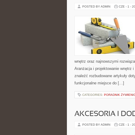
POSTED BY ADMIN
CZE - 1 - 2
wnętrz oraz najnowszymi rozwiąza
Aranżacja i projektowanie wnętrz i
znaleźć rozbudowane artykuły dot
funkcjonalne miejsce do […]
CATEGORIES:
PORADNIK ŻYWIENI
AKCESORIA I DO
POSTED BY ADMIN
CZE - 1 - 2