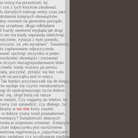
ie mózg ma przestrzeń, by
 i coś z tych klocków zbudować.
elu dorosłych traktuje wolny czas jako
drobienia kolejnych obowiązków.
alny moment na generalne porządki,
awy urzędowe, długo odkładane
śli każdy weekend wygląda jak drugi
zm nie ma kiedy naprawdę odetchnąć.
ęczenie, irytacja z byle powodu,
poczucie, że „nie wyrabiam”. Świadomy
to zaplanowane odpuszczenie.
bować upchnąć wszystko w jeden
 rozdzielać obowiązki i zostawiać
na niczym niezagospodarowane bloki
 chwile, kiedy możesz po prostu
batą, poczytać, przejść się bez celu.
sób na początku jest to wręcz…
Tak bardzo przyzwyczaili się do biegu,
nie wydaje się czymś nienaturalnym.
ogi do spokojniejszego życia dobrze
wić się, skąd biorą się nasze
e nawyki. Czy sięgamy po telefon, bo
cemy coś sprawdzić, czy dlatego, że
klikamy w
ten link
który zwykle
s w dobrze znany tunel powiadomień,
komentarzy? Świadomość własnych
zwala je stopniowo zmieniać. Kolejnym
tuki odpoczynku jest rozróżnienie
awdziwą regeneracją a „zapychaczami
ton serialowy czy scrollowanie mediów