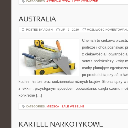
CATEGORIES:
ASTRONAUTYKA I LOTY KOSMICZNE
AUSTRALIA
POSTED BY ADMIN
LIP - 6 - 2026
MOŻLIWOŚĆ KOMENTOWAN
Cherrish to ciekawa przestr
podróże i chcą poznawać pi
z ciekawością i otwartości
serwis podróżniczy, który 
osoby planujące egzotyczną 
po prostu lubią czytać o świ
kuchni, historii oraz codzienności różnych krajów. Strona łączy 
z lekkim, przystępnym sposobem opowiadania, dzięki czemu moż
konkretne […]
CATEGORIES:
MIEJSCA I SALE WESELNE
KARTELE NARKOTYKOWE