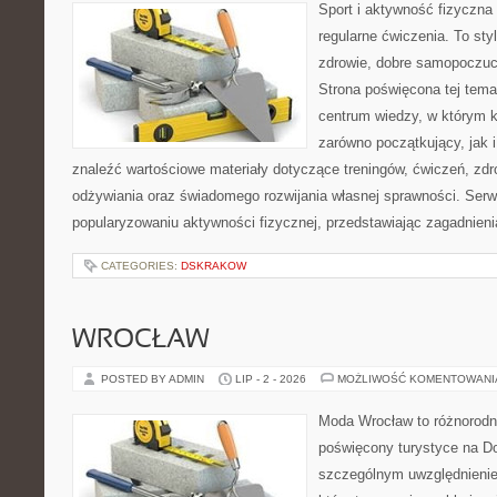
Sport i aktywność fizyczna 
regularne ćwiczenia. To sty
zdrowie, dobre samopoczuci
Strona poświęcona tej tem
centrum wiedzy, w którym k
zarówno początkujący, jak
znaleźć wartościowe materiały dotyczące treningów, ćwiczeń, zdr
odżywiania oraz świadomego rozwijania własnej sprawności. Serwi
popularyzowaniu aktywności fizycznej, przedstawiając zagadnien
CATEGORIES:
DSKRAKOW
WROCŁAW
POSTED BY ADMIN
LIP - 2 - 2026
MOŻLIWOŚĆ KOMENTOWAN
Moda Wrocław to różnorodn
poświęcony turystyce na D
szczególnym uwzględnienie