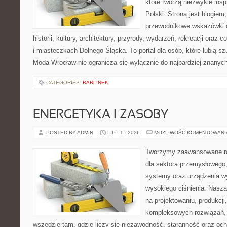
które tworzą niezwykle insp
Polski. Strona jest blogie
przewodnikowe wskazówki 
historii, kultury, architektury, przyrody, wydarzeń, rekreacji oraz
i miasteczkach Dolnego Śląska. To portal dla osób, które lubią s
Moda Wrocław nie ogranicza się wyłącznie do najbardziej znanyc
CATEGORIES:
BARLINEK
ENERGETYKA I ZASOBY
POSTED BY ADMIN
LIP - 1 - 2026
MOŻLIWOŚĆ KOMENTOWAN
Tworzymy zaawansowane ro
dla sektora przemysłowego,
systemy oraz urządzenia w
wysokiego ciśnienia. Nasza 
na projektowaniu, produkcji
kompleksowych rozwiązań, 
wszędzie tam, gdzie liczy się niezawodność, staranność oraz o