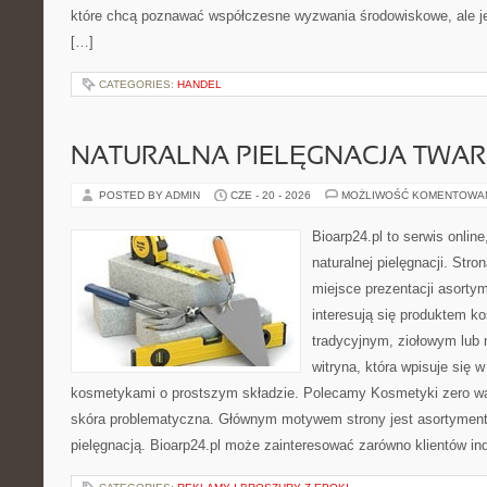
które chcą poznawać współczesne wyzwania środowiskowe, ale je
[…]
CATEGORIES:
HANDEL
NATURALNA PIELĘGNACJA TWAR
POSTED BY ADMIN
CZE - 20 - 2026
MOŻLIWOŚĆ KOMENTOWA
Bioarp24.pl to serwis online
naturalnej pielęgnacji. Str
miejsce prezentacji asortym
interesują się produktem k
tradycyjnym, ziołowym lub 
witryna, która wpisuje się 
kosmetykami o prostszym składzie. Polecamy Kosmetyki zero wa
skóra problematyczna. Głównym motywem strony jest asortyment 
pielęgnacją. Bioarp24.pl może zainteresować zarówno klientów in