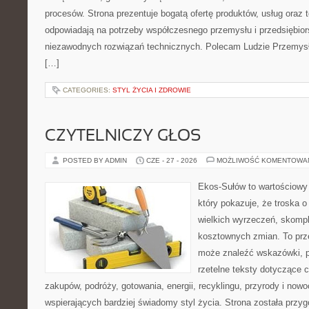
procesów. Strona prezentuje bogatą ofertę produktów, usług oraz t
odpowiadają na potrzeby współczesnego przemysłu i przedsiębio
niezawodnych rozwiązań technicznych. Polecam Ludzie Przemysł
[…]
CATEGORIES:
STYL ŻYCIA I ZDROWIE
CZYTELNICZY GŁOS
POSTED BY ADMIN
CZE - 27 - 2026
MOŻLIWOŚĆ KOMENTOWA
Ekos-Sułów to wartościowy 
który pokazuje, że troska 
wielkich wyrzeczeń, skompl
kosztownych zmian. To prze
może znaleźć wskazówki, p
rzetelne teksty dotyczące
zakupów, podróży, gotowania, energii, recyklingu, przyrody i no
wspierających bardziej świadomy styl życia. Strona została przy