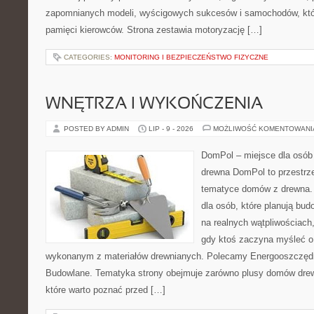
zapomnianych modeli, wyścigowych sukcesów i samochodów, które
pamięci kierowców. Strona zestawia motoryzację […]
CATEGORIES:
MONITORING I BEZPIECZEŃSTWO FIZYCZNE
WNĘTRZA I WYKOŃCZENIA
POSTED BY ADMIN
LIP - 9 - 2026
MOŻLIWOŚĆ KOMENTOWAN
DomPol – miejsce dla osób
drewna DomPol to przestrz
tematyce domów z drewna. 
dla osób, które planują bu
na realnych wątpliwościach,
gdy ktoś zaczyna myśleć 
wykonanym z materiałów drewnianych. Polecamy Energooszczędno
Budowlane. Tematyka strony obejmuje zarówno plusy domów drewn
które warto poznać przed […]