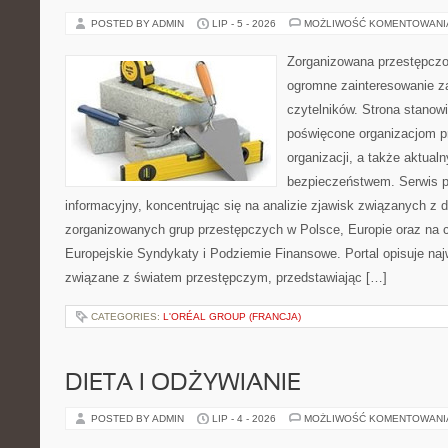
POSTED BY ADMIN
LIP - 5 - 2026
MOŻLIWOŚĆ KOMENTOWAN
Zorganizowana przestępczoś
ogromne zainteresowanie za
czytelników. Strona stanow
poświęcone organizacjom p
organizacji, a także aktu
bezpieczeństwem. Serwis p
informacyjny, koncentrując się na analizie zjawisk związanych z d
zorganizowanych grup przestępczych w Polsce, Europie oraz na 
Europejskie Syndykaty i Podziemie Finansowe. Portal opisuje na
związane z światem przestępczym, przedstawiając […]
CATEGORIES:
L'ORÉAL GROUP (FRANCJA)
DIETA I ODŻYWIANIE
POSTED BY ADMIN
LIP - 4 - 2026
MOŻLIWOŚĆ KOMENTOWAN