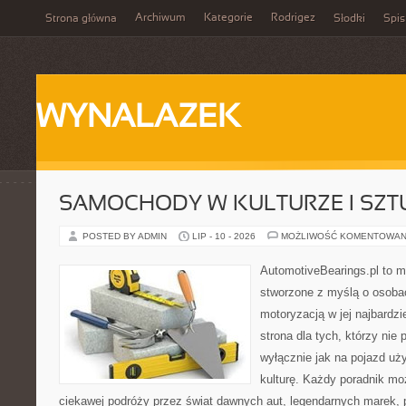
Archiwum
Kategorie
Rodrigez
Strona główna
Słodki
Spis
WYNALAZEK
SAMOCHODY W KULTURZE I SZT
POSTED BY ADMIN
LIP - 10 - 2026
MOŻLIWOŚĆ KOMENTOWAN
AutomotiveBearings.pl to 
stworzone z myślą o osobac
motoryzacją w jej najbardz
strona dla tych, którzy nie
wyłącznie jak na pojazd uż
kulturę. Każdy poradnik mo
ciekawej podróży przez świat dawnych aut, legendarnych marek, 