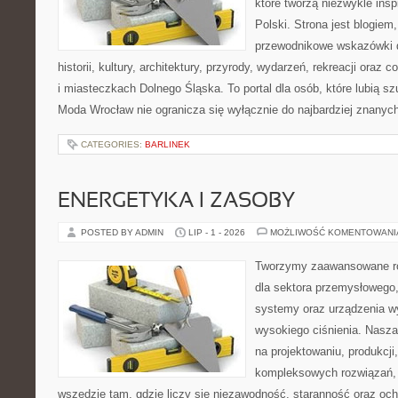
które tworzą niezwykle insp
Polski. Strona jest blogie
przewodnikowe wskazówki 
historii, kultury, architektury, przyrody, wydarzeń, rekreacji oraz
i miasteczkach Dolnego Śląska. To portal dla osób, które lubią s
Moda Wrocław nie ogranicza się wyłącznie do najbardziej znanyc
CATEGORIES:
BARLINEK
ENERGETYKA I ZASOBY
POSTED BY ADMIN
LIP - 1 - 2026
MOŻLIWOŚĆ KOMENTOWAN
Tworzymy zaawansowane ro
dla sektora przemysłowego,
systemy oraz urządzenia w
wysokiego ciśnienia. Nasza 
na projektowaniu, produkcji
kompleksowych rozwiązań, 
wszędzie tam, gdzie liczy się niezawodność, staranność oraz o