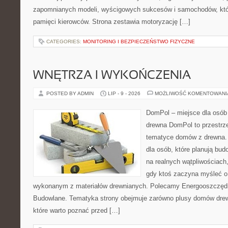
zapomnianych modeli, wyścigowych sukcesów i samochodów, które
pamięci kierowców. Strona zestawia motoryzację […]
CATEGORIES:
MONITORING I BEZPIECZEŃSTWO FIZYCZNE
WNĘTRZA I WYKOŃCZENIA
POSTED BY ADMIN
LIP - 9 - 2026
MOŻLIWOŚĆ KOMENTOWAN
DomPol – miejsce dla osób
drewna DomPol to przestrz
tematyce domów z drewna. 
dla osób, które planują bu
na realnych wątpliwościach,
gdy ktoś zaczyna myśleć 
wykonanym z materiałów drewnianych. Polecamy Energooszczędno
Budowlane. Tematyka strony obejmuje zarówno plusy domów drewn
które warto poznać przed […]