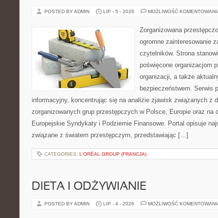
POSTED BY ADMIN
LIP - 5 - 2026
MOŻLIWOŚĆ KOMENTOWAN
Zorganizowana przestępczoś
ogromne zainteresowanie za
czytelników. Strona stanow
poświęcone organizacjom p
organizacji, a także aktu
bezpieczeństwem. Serwis p
informacyjny, koncentrując się na analizie zjawisk związanych z d
zorganizowanych grup przestępczych w Polsce, Europie oraz na 
Europejskie Syndykaty i Podziemie Finansowe. Portal opisuje na
związane z światem przestępczym, przedstawiając […]
CATEGORIES:
L'ORÉAL GROUP (FRANCJA)
DIETA I ODŻYWIANIE
POSTED BY ADMIN
LIP - 4 - 2026
MOŻLIWOŚĆ KOMENTOWAN