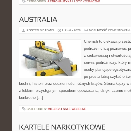
CATEGORIES:
ASTRONAUTYKA I LOTY KOSMICZNE
AUSTRALIA
POSTED BY ADMIN
LIP - 6 - 2026
MOŻLIWOŚĆ KOMENTOWAN
Cherrish to ciekawa przestr
podróże i chcą poznawać pi
z ciekawością i otwartości
serwis podróżniczy, który 
osoby planujące egzotyczną 
po prostu lubią czytać o świ
kuchni, historii oraz codzienności różnych krajów. Strona łączy 
z lekkim, przystępnym sposobem opowiadania, dzięki czemu moż
konkretne […]
CATEGORIES:
MIEJSCA I SALE WESELNE
KARTELE NARKOTYKOWE