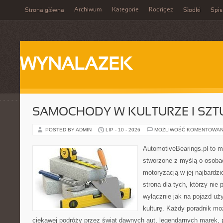
Archiwum
Kategorie
Rodrigez
Strona główna
Słodki
Spis
WYNALAZEK
SAMOCHODY W KULTURZE I SZT
POSTED BY ADMIN
LIP - 10 - 2026
MOŻLIWOŚĆ KOMENTOWAN
AutomotiveBearings.pl to 
stworzone z myślą o osobac
motoryzacją w jej najbardz
strona dla tych, którzy nie
wyłącznie jak na pojazd uż
kulturę. Każdy poradnik mo
ciekawej podróży przez świat dawnych aut, legendarnych marek, 