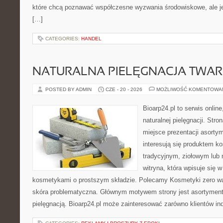
które chcą poznawać współczesne wyzwania środowiskowe, ale je
[…]
CATEGORIES:
HANDEL
NATURALNA PIELĘGNACJA TWAR
POSTED BY ADMIN
CZE - 20 - 2026
MOŻLIWOŚĆ KOMENTOWA
Bioarp24.pl to serwis online
naturalnej pielęgnacji. Str
miejsce prezentacji asortym
interesują się produktem k
tradycyjnym, ziołowym lub 
witryna, która wpisuje się 
kosmetykami o prostszym składzie. Polecamy Kosmetyki zero wa
skóra problematyczna. Głównym motywem strony jest asortyment 
pielęgnacją. Bioarp24.pl może zainteresować zarówno klientów in