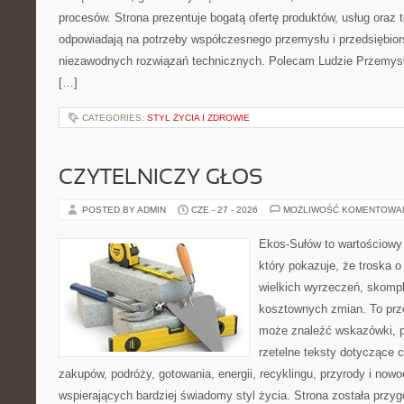
procesów. Strona prezentuje bogatą ofertę produktów, usług oraz t
odpowiadają na potrzeby współczesnego przemysłu i przedsiębio
niezawodnych rozwiązań technicznych. Polecam Ludzie Przemysł
[…]
CATEGORIES:
STYL ŻYCIA I ZDROWIE
CZYTELNICZY GŁOS
POSTED BY ADMIN
CZE - 27 - 2026
MOŻLIWOŚĆ KOMENTOWA
Ekos-Sułów to wartościowy 
który pokazuje, że troska 
wielkich wyrzeczeń, skompl
kosztownych zmian. To prze
może znaleźć wskazówki, p
rzetelne teksty dotyczące
zakupów, podróży, gotowania, energii, recyklingu, przyrody i no
wspierających bardziej świadomy styl życia. Strona została przy