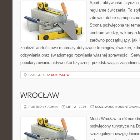
Sport i aktywność fizyczna 
regularne ćwiczenia. To sty
zdrowie, dobre samopoczuci
Strona poświęcona tej tem
centrum wiedzy, w którym k
zarówno początkujący, jak
znaleźć wartościowe materiały dotyczące treningów, ćwiczeń, zdr
odżywiania oraz świadomego rozwijania własnej sprawności. Serwi
popularyzowaniu aktywności fizycznej, przedstawiając zagadnien
CATEGORIES:
DSKRAKOW
WROCŁAW
POSTED BY ADMIN
LIP - 2 - 2026
MOŻLIWOŚĆ KOMENTOWAN
Moda Wrocław to różnorodn
poświęcony turystyce na D
szczególnym uwzględnienie