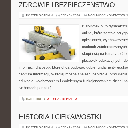
ZDROWIE I BEZPIECZEŃSTWO
POSTED BY ADMIN
CZE - 3 - 2026
MOŻLIWOŚĆ KOMENTOWAN
Bialykotek.pl to dynamiczni
online, która została przyg
opiekunach, wychowawcach
osobach zainteresowanych 
skupia się na tematyce żło
placówek edukacyjnych, do
informacji dla osób, które chcą budować dobre fundamenty eduka
centrum informacji, w której można znaleźć inspiracje, omówienia
edukacją, wychowaniem i codziennym funkcjonowaniem dzieci na
Na łamach portalu […]
CATEGORIES:
MIEJSCA Z KLIMATEM
HISTORIA I CIEKAWOSTKI
POSTED BY ADMIN
CZE - 2 - 2026
MOŻLIWOŚĆ KOMENTOWAN