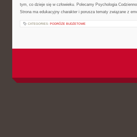
tym, co dzieje się w człowieku. Polecamy Psychologia Codziennoś
Strona ma edukacyjny charakter i porusza tematy związane z em
CATEGORIES:
PODRÓŻE BUDŻETOWE