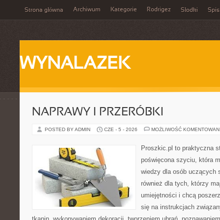
Archiwum
Kategorie
Rodrigez
Strona główna
Słodki
Spis
WYNALAZEK
NAPRAWY I PRZERÓBKI
POSTED BY ADMIN
CZE - 5 - 2026
MOŻLIWOŚĆ KOMENTOWAN
Proszkic.pl to praktyczna s
poświęcona szyciu, która 
wiedzy dla osób uczących s
również dla tych, którzy m
umiejętności i chcą poszer
się na instrukcjach związa
tkanin, wykonywaniem dekoracji, tworzeniem ubrań, poznawaniem