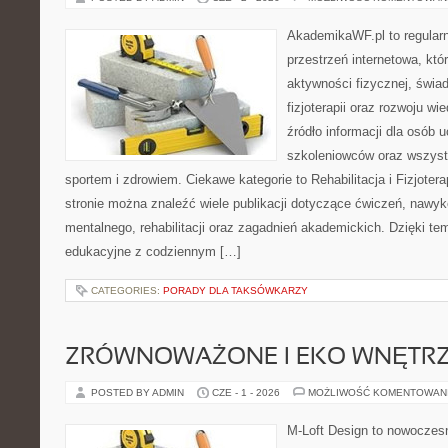
AkademikaWF.pl to regular
przestrzeń internetowa, któ
aktywności fizycznej, świa
fizjoterapii oraz rozwoju w
źródło informacji dla osób 
szkoleniowców oraz wszyst
sportem i zdrowiem. Ciekawe kategorie to Rehabilitacja i Fizjoterap
stronie można znaleźć wiele publikacji dotyczące ćwiczeń, nawy
mentalnego, rehabilitacji oraz zagadnień akademickich. Dzięki te
edukacyjne z codziennym […]
CATEGORIES:
PORADY DLA TAKSÓWKARZY
ZRÓWNOWAŻONE I EKO WNĘTR
POSTED BY ADMIN
CZE - 1 - 2026
MOŻLIWOŚĆ KOMENTOWAN
M-Loft Design to nowoczes