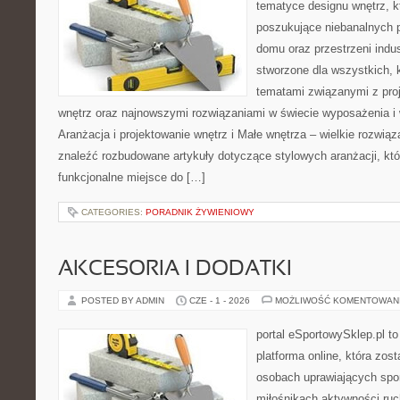
tematyce designu wnętrz, kt
poszukujące niebanalnych 
domu oraz przestrzeni indus
stworzone dla wszystkich, k
tematami związanymi z pro
wnętrz oraz najnowszymi rozwiązaniami w świecie wyposażenia i 
Aranżacja i projektowanie wnętrz i Małe wnętrza – wielkie rozwią
znaleźć rozbudowane artykuły dotyczące stylowych aranżacji, kt
funkcjonalne miejsce do […]
CATEGORIES:
PORADNIK ŻYWIENIOWY
AKCESORIA I DODATKI
POSTED BY ADMIN
CZE - 1 - 2026
MOŻLIWOŚĆ KOMENTOWAN
portal eSportowySklep.pl to
platforma online, która zos
osobach uprawiających spor
miłośnikach aktywności ruch