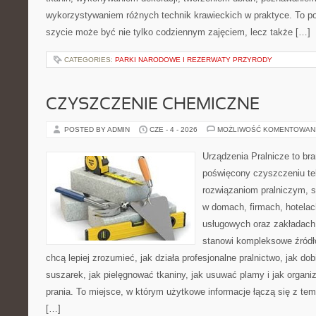
wykorzystywaniem różnych technik krawieckich w praktyce. To por
szycie może być nie tylko codziennym zajęciem, lecz także […]
CATEGORIES:
PARKI NARODOWE I REZERWATY PRZYRODY
CZYSZCZENIE CHEMICZNE
POSTED BY ADMIN
CZE - 4 - 2026
MOŻLIWOŚĆ KOMENTOWAN
Urządzenia Pralnicze to br
poświęcony czyszczeniu tek
rozwiązaniom pralniczym, 
w domach, firmach, hotelach
usługowych oraz zakładach
stanowi kompleksowe źródło
chcą lepiej zrozumieć, jak działa profesjonalne pralnictwo, jak dob
suszarek, jak pielęgnować tkaniny, jak usuwać plamy i jak organ
prania. To miejsce, w którym użytkowe informacje łączą się z tema
[…]