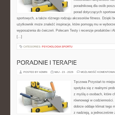
poradnikową dla osób posz
porad dotyczących sportowe
sportowych, a także różnego rodzaju akcesoriów fitness. Dzięki b
użytkownik może znaleźć inspiracje, które pomogą mu w wyborz
wyposażenia do ćwiczeń. Polecam Testy i recenzje produktów i Akc
[…]
CATEGORIES:
PSYCHOLOGIA SPORTU
PORADNIE I TERAPIE
POSTED BY ADMIN
MAJ - 23 - 2026
MOŻLIWOŚĆ KOMENTOWA
Tęczowa Przystań to miejs
spotyka się z realnymi pro
z myślą o osobach, które c
równowagi w codzienności
dobrze oddaje klimat tego m
z nadzieją, a jednocześnie 