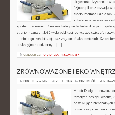
aktywności fizycznej, świa
fizjoterapii oraz rozwoju w
źródło informacji dla osób 
szkoleniowców oraz wszyst
sportem i zdrowiem. Ciekawe kategorie to Rehabilitacja i Fizjoterap
stronie można znaleźć wiele publikacji dotyczące ćwiczeń, nawy
mentalnego, rehabilitacji oraz zagadnień akademickich. Dzięki te
edukacyjne z codziennym […]
CATEGORIES:
PORADY DLA TAKSÓWKARZY
ZRÓWNOWAŻONE I EKO WNĘTR
POSTED BY ADMIN
CZE - 1 - 2026
MOŻLIWOŚĆ KOMENTOWAN
M-Loft Design to nowoczes
tematyce designu wnętrz, kt
poszukujące niebanalnych 
domu oraz przestrzeni indus