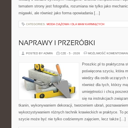
tematem strony jest fotografia, rozumiana nie tylko jako mechani
migawki, ale również jako forma opowiadania […]
CATEGORIES:
MODA CIĄŻOWA I DLA MAM KARMIĄCYCH
NAPRAWY I PRZERÓBKI
POSTED BY ADMIN
CZE - 5 - 2026
MOŻLIWOŚĆ KOMENTOWAN
Proszkic.pl to praktyczna s
poświęcona szyciu, która 
wiedzy dla osób uczących s
również dla tych, którzy m
umiejętności i chcą poszer
się na instrukcjach związa
tkanin, wykonywaniem dekoracji, tworzeniem ubrań, poznawaniem
wykorzystywaniem różnych technik krawieckich w praktyce. To por
szycie może być nie tylko codziennym zajęciem, lecz także […]