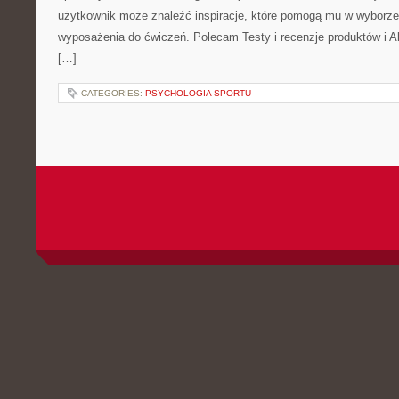
użytkownik może znaleźć inspiracje, które pomogą mu w wyborz
wyposażenia do ćwiczeń. Polecam Testy i recenzje produktów i Akc
[…]
CATEGORIES:
PSYCHOLOGIA SPORTU