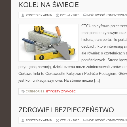
KOLEJ NA ŚWIECIE
POSTED BY ADMIN
CZE - 4 - 2026
MOŻLIWOŚĆ KOMENTOWAN
CTCU to cyfrowa przestrzeń
transporcie szynowym oraz
historią transportu. To port
osobach, które interesują s
ale również o czytelnikach 
podróżniczych. Strona łącz
przystępną narracją, dzięki czemu może zainteresować zarówno 
Ciekawe linki to Ciekawostki Kolejowe i Podróże Pociągiem. Głó
jest komunikacja szynowa. Na stronie można […]
CATEGORIES:
ETYKIETY ŻYWNOŚCI
ZDROWIE I BEZPIECZEŃSTWO
POSTED BY ADMIN
CZE - 3 - 2026
MOŻLIWOŚĆ KOMENTOWAN