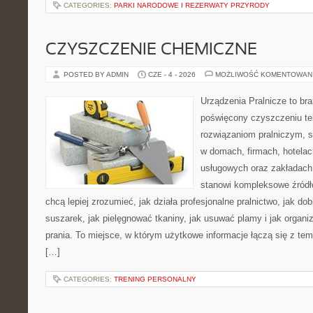
CATEGORIES:
PARKI NARODOWE I REZERWATY PRZYRODY
CZYSZCZENIE CHEMICZNE
POSTED BY ADMIN
CZE - 4 - 2026
MOŻLIWOŚĆ KOMENTOWAN
Urządzenia Pralnicze to br
poświęcony czyszczeniu tek
rozwiązaniom pralniczym, 
w domach, firmach, hotelach
usługowych oraz zakładach
stanowi kompleksowe źródło
chcą lepiej zrozumieć, jak działa profesjonalne pralnictwo, jak dob
suszarek, jak pielęgnować tkaniny, jak usuwać plamy i jak organ
prania. To miejsce, w którym użytkowe informacje łączą się z tema
[…]
CATEGORIES:
TRENING PERSONALNY