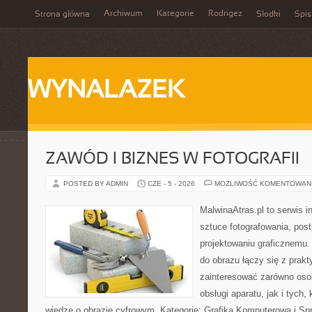
Archiwum
Kategorie
Rodrigez
Strona główna
Słodki
Spis
WYNALAZEK
ZAWÓD I BIZNES W FOTOGRAFII
POSTED BY ADMIN
CZE - 5 - 2026
MOŻLIWOŚĆ KOMENTOWAN
MalwinaAtras.pl to serwis 
sztuce fotografowania, pos
projektowaniu graficznemu. 
do obrazu łączy się z prak
zainteresować zarówno osob
obsługi aparatu, jak i tych
wiedzę o obrazie cyfrowym. Kategorie: Grafika Komputerowa i Sp