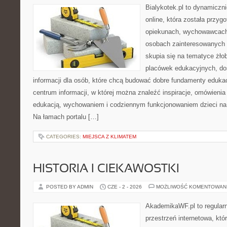
Bialykotek.pl to dynamiczni
online, która została przyg
opiekunach, wychowawcach
osobach zainteresowanych 
skupia się na tematyce żło
placówek edukacyjnych, do
informacji dla osób, które chcą budować dobre fundamenty eduka
centrum informacji, w której można znaleźć inspiracje, omówienia
edukacją, wychowaniem i codziennym funkcjonowaniem dzieci na
Na łamach portalu […]
CATEGORIES:
MIEJSCA Z KLIMATEM
HISTORIA I CIEKAWOSTKI
POSTED BY ADMIN
CZE - 2 - 2026
MOŻLIWOŚĆ KOMENTOWAN
AkademikaWF.pl to regular
przestrzeń internetowa, któ