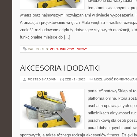
stworzone dla wszystkich, k
tematami związanymi z pro
wnętrz oraz najnowszymi rozwiązaniami w świecie wyposażenia i 
Aranżacja i projektowanie wnętrz i Małe wnętrza – wielkie rozwią
znaleźć rozbudowane artykuły dotyczące stylowych aranżacji, kt
funkcjonalne miejsce do […]
CATEGORIES:
PORADNIK ŻYWIENIOWY
AKCESORIA I DODATKI
POSTED BY ADMIN
CZE - 1 - 2026
MOŻLIWOŚĆ KOMENTOWAN
portal eSportowySklep.pl to
platforma online, która zos
osobach uprawiających spor
miłośnikach aktywności ruch
poradnikową dla osób posz
porad dotyczących sportowe
sportowych, a także różnego rodzaju akcesoriów fitness. Dzięki b