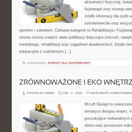
aktywności fizycznej, świa
fizjoterapii oraz rozwoju w
źródło informacji dla osób 
szkoleniowców oraz wszyst
sportem i zdrowiem. Ciekawe kategorie to Rehabilitacja i Fizjoterap
stronie można znaleźć wiele publikacji dotyczące ćwiczeń, nawy
mentalnego, rehabilitacji oraz zagadnień akademickich. Dzięki te
edukacyjne z codziennym […]
CATEGORIES:
PORADY DLA TAKSÓWKARZY
ZRÓWNOWAŻONE I EKO WNĘTR
POSTED BY ADMIN
CZE - 1 - 2026
MOŻLIWOŚĆ KOMENTOWAN
M-Loft Design to nowoczes
tematyce designu wnętrz, kt
poszukujące niebanalnych 
domu oraz przestrzeni indus