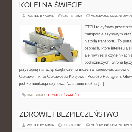
KOLEJ NA ŚWIECIE
POSTED BY ADMIN
CZE - 4 - 2026
MOŻLIWOŚĆ KOMENTOWAN
CTCU to cyfrowa przestrzeń
transporcie szynowym oraz
historią transportu. To port
osobach, które interesują s
ale również o czytelnikach 
podróżniczych. Strona łącz
przystępną narracją, dzięki czemu może zainteresować zarówno 
Ciekawe linki to Ciekawostki Kolejowe i Podróże Pociągiem. Głó
jest komunikacja szynowa. Na stronie można […]
CATEGORIES:
ETYKIETY ŻYWNOŚCI
ZDROWIE I BEZPIECZEŃSTWO
POSTED BY ADMIN
CZE - 3 - 2026
MOŻLIWOŚĆ KOMENTOWAN