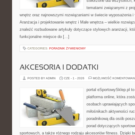
stworzone dla wszystkich, k
tematami związanymi z pro
wnętrz oraz najnowszymi rozwiązaniami w świecie wyposażenia i 
Aranżacja i projektowanie wnętrz i Małe wnętrza – wielkie rozwią
znaleźć rozbudowane artykuły dotyczące stylowych aranżacji, kt
funkcjonalne miejsce do […]
CATEGORIES:
PORADNIK ŻYWIENIOWY
AKCESORIA I DODATKI
POSTED BY ADMIN
CZE - 1 - 2026
MOŻLIWOŚĆ KOMENTOWAN
portal eSportowySklep.pl to
platforma online, która zos
osobach uprawiających spor
miłośnikach aktywności ruch
poradnikową dla osób posz
porad dotyczących sportowe
sportowych, a także różnego rodzaju akcesoriów fitness. Dzięki b