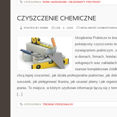
CATEGORIES:
PARKI NARODOWE I REZERWATY PRZYRODY
CZYSZCZENIE CHEMICZNE
POSTED BY ADMIN
CZE - 4 - 2026
MOŻLIWOŚĆ KOMENTOWAN
Urządzenia Pralnicze to br
poświęcony czyszczeniu tek
rozwiązaniom pralniczym, 
w domach, firmach, hotelach
usługowych oraz zakładach
stanowi kompleksowe źródło
chcą lepiej zrozumieć, jak działa profesjonalne pralnictwo, jak dob
suszarek, jak pielęgnować tkaniny, jak usuwać plamy i jak organ
prania. To miejsce, w którym użytkowe informacje łączą się z tema
[…]
CATEGORIES:
TRENING PERSONALNY