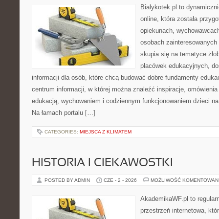
Bialykotek.pl to dynamiczni
online, która została przyg
opiekunach, wychowawcach
osobach zainteresowanych 
skupia się na tematyce żło
placówek edukacyjnych, do
informacji dla osób, które chcą budować dobre fundamenty eduka
centrum informacji, w której można znaleźć inspiracje, omówienia
edukacją, wychowaniem i codziennym funkcjonowaniem dzieci na
Na łamach portalu […]
CATEGORIES:
MIEJSCA Z KLIMATEM
HISTORIA I CIEKAWOSTKI
POSTED BY ADMIN
CZE - 2 - 2026
MOŻLIWOŚĆ KOMENTOWAN
AkademikaWF.pl to regular
przestrzeń internetowa, któ