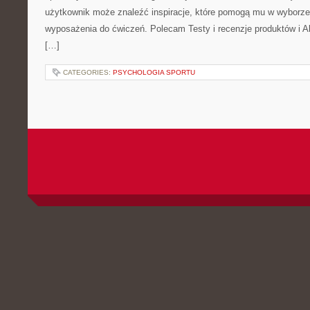
użytkownik może znaleźć inspiracje, które pomogą mu w wyborz
wyposażenia do ćwiczeń. Polecam Testy i recenzje produktów i Akc
[…]
CATEGORIES:
PSYCHOLOGIA SPORTU