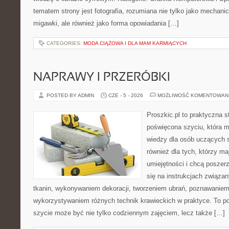
tematem strony jest fotografia, rozumiana nie tylko jako mechani
migawki, ale również jako forma opowiadania […]
CATEGORIES:
MODA CIĄŻOWA I DLA MAM KARMIĄCYCH
NAPRAWY I PRZERÓBKI
POSTED BY ADMIN
CZE - 5 - 2026
MOŻLIWOŚĆ KOMENTOWAN
Proszkic.pl to praktyczna s
poświęcona szyciu, która 
wiedzy dla osób uczących s
również dla tych, którzy m
umiejętności i chcą poszer
się na instrukcjach związa
tkanin, wykonywaniem dekoracji, tworzeniem ubrań, poznawaniem
wykorzystywaniem różnych technik krawieckich w praktyce. To por
szycie może być nie tylko codziennym zajęciem, lecz także […]