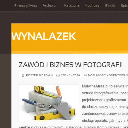
Archiwum
Kategorie
Rodrigez
Strona główna
Słodki
Spis
WYNALAZEK
ZAWÓD I BIZNES W FOTOGRAFII
POSTED BY ADMIN
CZE - 5 - 2026
MOŻLIWOŚĆ KOMENTOWAN
MalwinaAtras.pl to serwis 
sztuce fotografowania, pos
projektowaniu graficznemu. 
do obrazu łączy się z prak
zainteresować zarówno osob
obsługi aparatu, jak i tych
wiedzę o obrazie cyfrowym. Kategorie: Grafika Komputerowa i Sp