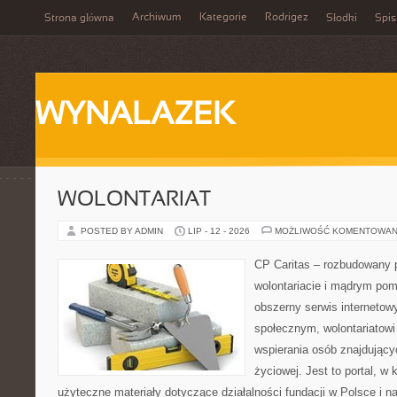
Archiwum
Kategorie
Rodrigez
Strona główna
Słodki
Spis
WYNALAZEK
WOLONTARIAT
POSTED BY ADMIN
LIP - 12 - 2026
MOŻLIWOŚĆ KOMENTOWAN
CP Caritas – rozbudowany p
wolontariacie i mądrym pom
obszerny serwis internetow
społecznym, wolontariatow
wspierania osób znajdującyc
życiowej. Jest to portal, 
użyteczne materiały dotyczące działalności fundacji w Polsce i n