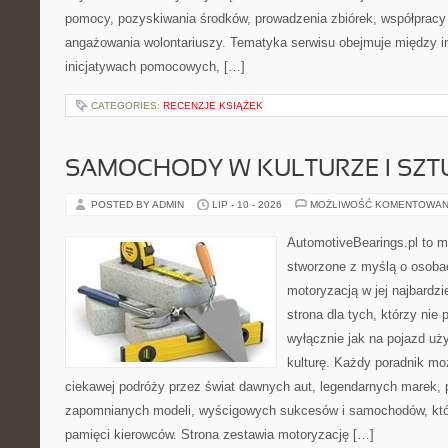
pomocy, pozyskiwania środków, prowadzenia zbiórek, współpracy
angażowania wolontariuszy. Tematyka serwisu obejmuje między i
inicjatywach pomocowych, […]
CATEGORIES:
RECENZJE KSIĄŻEK
SAMOCHODY W KULTURZE I SZT
POSTED BY ADMIN
LIP - 10 - 2026
MOŻLIWOŚĆ KOMENTOWAN
AutomotiveBearings.pl to 
stworzone z myślą o osobac
motoryzacją w jej najbardz
strona dla tych, którzy nie
wyłącznie jak na pojazd uż
kulturę. Każdy poradnik mo
ciekawej podróży przez świat dawnych aut, legendarnych marek, 
zapomnianych modeli, wyścigowych sukcesów i samochodów, które
pamięci kierowców. Strona zestawia motoryzację […]