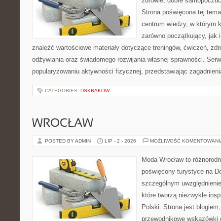
zdrowie, dobre samopoczuci
Strona poświęcona tej tem
centrum wiedzy, w którym k
zarówno początkujący, jak
znaleźć wartościowe materiały dotyczące treningów, ćwiczeń, zdr
odżywiania oraz świadomego rozwijania własnej sprawności. Serwi
popularyzowaniu aktywności fizycznej, przedstawiając zagadnien
CATEGORIES:
DSKRAKOW
WROCŁAW
POSTED BY ADMIN
LIP - 2 - 2026
MOŻLIWOŚĆ KOMENTOWAN
Moda Wrocław to różnorodn
poświęcony turystyce na D
szczególnym uwzględnienie
które tworzą niezwykle insp
Polski. Strona jest blogie
przewodnikowe wskazówki 