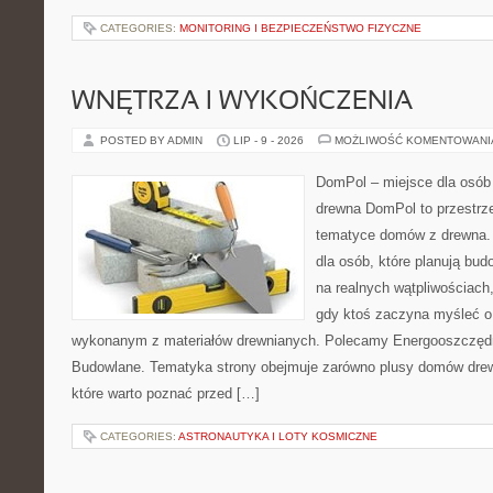
CATEGORIES:
MONITORING I BEZPIECZEŃSTWO FIZYCZNE
WNĘTRZA I WYKOŃCZENIA
POSTED BY ADMIN
LIP - 9 - 2026
MOŻLIWOŚĆ KOMENTOWAN
DomPol – miejsce dla osób
drewna DomPol to przestrz
tematyce domów z drewna. 
dla osób, które planują bu
na realnych wątpliwościach,
gdy ktoś zaczyna myśleć 
wykonanym z materiałów drewnianych. Polecamy Energooszczędno
Budowlane. Tematyka strony obejmuje zarówno plusy domów drewn
które warto poznać przed […]
CATEGORIES:
ASTRONAUTYKA I LOTY KOSMICZNE