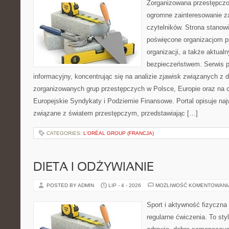
Zorganizowana przestępczoś
ogromne zainteresowanie za
czytelników. Strona stanow
poświęcone organizacjom p
organizacji, a także aktu
bezpieczeństwem. Serwis p
informacyjny, koncentrując się na analizie zjawisk związanych z d
zorganizowanych grup przestępczych w Polsce, Europie oraz na 
Europejskie Syndykaty i Podziemie Finansowe. Portal opisuje na
związane z światem przestępczym, przedstawiając […]
CATEGORIES:
L'ORÉAL GROUP (FRANCJA)
DIETA I ODŻYWIANIE
POSTED BY ADMIN
LIP - 4 - 2026
MOŻLIWOŚĆ KOMENTOWAN
Sport i aktywność fizyczna 
regularne ćwiczenia. To sty