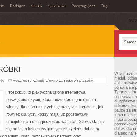
rie
Rodrigez
Powytagujesz
Tagi
Słodki
Spis Treści
SUB
RÓBKI
W kulturze, 
medal, odpoc
NAPRAWY
026
MOŻLIWOŚĆ KOMENTOWANIA
ZOSTAŁA WYŁĄCZONA
Jeśli mówis
I
pojawia się 
PRZERÓBKI
Tymczasem w
Proszkic.pl to praktyczna strona internetowa
najlepszą in
poświęcona szyciu, która może stać się miejscem
długofalową
odpoczynku 
wiedzy dla osób uczących się pracy z materiałami, jak
pauzę za str
również dla tych, którzy mają już podstawowe
zrozumienie,
można obcią
umiejętności i chcą poszerzać warsztat. Serwis skupia
porządkować
doświadczen
się na instrukcjach związanych z szyciem, doborem
dlatego naj
tworzeniem ubrań, poznawaniem narzędzi oraz