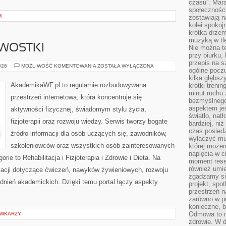
czasu”. Mara
społeczności
M
zostawiają 
kolei spokoj
krótka drzem
muzyką w tle
AWOSTKI
Nie można te
przy biurku,
przepis na s
HISTORIA
026
MOŻLIWOŚĆ KOMENTOWANIA
ZOSTAŁA WYŁĄCZONA
ogólne poczu
I
CIEKAWOSTKI
kilka głębs
AkademikaWF.pl to regularnie rozbudowywana
krótki treni
minut ruchu 
przestrzeń internetowa, która koncentruje się
bezmyślnego
aspektem je
aktywności fizycznej, świadomym stylu życia,
światło, nat
fizjoterapii oraz rozwoju wiedzy. Serwis tworzy bogate
bardziej, ni
czas posiedz
źródło informacji dla osób uczących się, zawodników,
wyłączyć mu
szkoleniowców oraz wszystkich osób zainteresowanych
której może
napięcia w ci
ie to Rehabilitacja i Fizjoterapia i Zdrowie i Dieta. Na
moment rese
również umie
ikacji dotyczące ćwiczeń, nawyków żywieniowych, rozwoju
zgadzamy si
adnień akademickich. Dzięki temu portal łączy aspekty
projekt, spo
przestrzeń n
zarówno w pr
konieczne, 
Odmowa to n
ÓWKARZY
zdrowie. W 