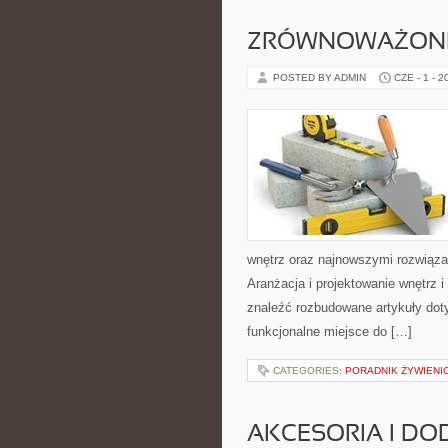
ZRÓWNOWAŻONE
POSTED BY ADMIN
CZE - 1 - 2
wnętrz oraz najnowszymi rozwiąza
Aranżacja i projektowanie wnętrz i
znaleźć rozbudowane artykuły dot
funkcjonalne miejsce do […]
CATEGORIES:
PORADNIK ŻYWIENI
AKCESORIA I DO