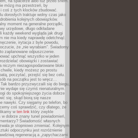
cem, na spacerze albo tuż przed snem.
ie mózg ma przestrzeń, by
 i coś z tych klocków zbudować.
elu dorosłych traktuje wolny czas jako
drobienia kolejnych obowiązków.
alny moment na generalne porządki,
awy urzędowe, długo odkładane
śli każdy weekend wygląda jak drugi
zm nie ma kiedy naprawdę odetchnąć.
ęczenie, irytacja z byle powodu,
poczucie, że „nie wyrabiam”. Świadomy
to zaplanowane odpuszczenie.
bować upchnąć wszystko w jeden
 rozdzielać obowiązki i zostawiać
na niczym niezagospodarowane bloki
 chwile, kiedy możesz po prostu
batą, poczytać, przejść się bez celu.
sób na początku jest to wręcz…
Tak bardzo przyzwyczaili się do biegu,
nie wydaje się czymś nienaturalnym.
ogi do spokojniejszego życia dobrze
wić się, skąd biorą się nasze
e nawyki. Czy sięgamy po telefon, bo
cemy coś sprawdzić, czy dlatego, że
klikamy w
ten link
który zwykle
s w dobrze znany tunel powiadomień,
komentarzy? Świadomość własnych
zwala je stopniowo zmieniać. Kolejnym
tuki odpoczynku jest rozróżnienie
awdziwą regeneracją a „zapychaczami