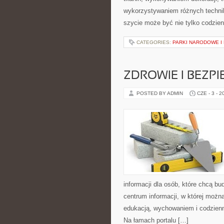
wykorzystywaniem różnych technik 
szycie może być nie tylko codzie
CATEGORIES:
PARKI NARODOWE I
ZDROWIE I BEZP
POSTED BY ADMIN
CZE - 3 - 2
informacji dla osób, które chcą b
centrum informacji, w której możn
edukacją, wychowaniem i codzien
Na łamach portalu […]