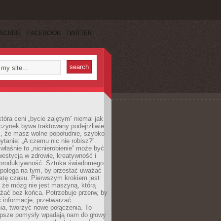
SCRIBE
FACEBOOK
TWITTER
która ceni „bycie zajętym” niemal jak
zynek bywa traktowany podejrzliwie.
z, że masz wolne popołudnie, szybko
pytanie: „A czemu nic nie robisz?”.
łaśnie to „nicnierobienie” może być
westycją w zdrowie, kreatywność i
 produktywność. Sztuka świadomego
polega na tym, by przestać uważać
atę czasu. Pierwszym krokiem jest
 że mózg nie jest maszyną, którą
żać bez końca. Potrzebuje przerw, by
 informacje, przetwarzać
ia, tworzyć nowe połączenia. To
lepsze pomysły wpadają nam do głowy