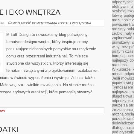
odpoczynek s
efektywni, a
szybciej roz
 I EKO WNĘTRZA
łatwiej pode
radzi sobie 
ZRÓWNOWAŻONE
026
MOŻLIWOŚĆ KOMENTOWANIA
ZOSTAŁA WYŁĄCZONA
poważnie tra
I
radzimy sob
EKO
WNĘTRZA
zrobić mały 
M-Loft Design to nowoczesny blog poświęcony
zaplanować 
tematyce designu wnętrz, który inspiruje osoby
prawdziwy, 
winy, bez pr
poszukujące niebanalnych pomysłów na urządzenie
po tym czasi
bardziej obe
domu oraz przestrzeni industrialnej. To miejsce
najlepszy d
stworzone dla wszystkich, którzy interesują się
ma sens.
W kulturze, 
tematami związanymi z projektowaniem, ozdabianiem
medal, odpoc
niami w świecie wyposażenia i wystroju. Zobacz także
Jeśli mówis
pojawia się 
 Małe wnętrza – wielkie rozwiązania. Na stronie można
Tymczasem w
najlepszą in
yczące stylowych aranżacji, które pomagają stworzyć
długofalową
odpoczynku 
pauzę za str
zrozumienie,
OWY
można obcią
porządkować
doświadczen
dlatego naj
DATKI
pod pryszni