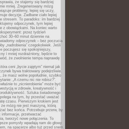
prawia, że stajemy się bardziej
 nie mniej. Zregenerowany mózg
wiązuje problemy, lepiej się uczy,
jmuje decyzje. Zadbane ciało lepiej
ze stresem. To paradoks: im bardziej
ktujemy odpoczynek, tym lepiej
ie z obowiązkami. Na koniec warto
eksperyment: przez tydzień
choć 30–60 minut dziennie na
świadomy odpoczynek – bez poczucia
óby „nadrobienia” czegokolwiek. Jeśli
e poczujesz się spokojniejszy,
cny i mniej rozdrażniony, będzie to
owód, że zwolnienie tempa naprawdę
która ceni „bycie zajętym” niemal jak
zynek bywa traktowany podejrzliwie.
z, że masz wolne popołudnie, szybko
pytanie: „A czemu nic nie robisz?”.
łaśnie to „nicnierobienie” może być
westycją w zdrowie, kreatywność i
 produktywność. Sztuka świadomego
polega na tym, by przestać uważać
atę czasu. Pierwszym krokiem jest
 że mózg nie jest maszyną, którą
żać bez końca. Potrzebuje przerw, by
 informacje, przetwarzać
ia, tworzyć nowe połączenia. To
lepsze pomysły wpadają nam do głowy
cem, na spacerze albo tuż przed snem.