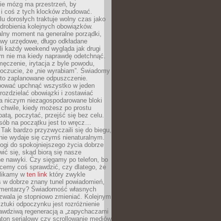
ie mózg ma przestrzeń, by
 i coś z tych klocków zbudować.
elu dorosłych traktuje wolny czas jako
drobienia kolejnych obowiązków.
alny moment na generalne porządki,
awy urzędowe, długo odkładane
śli każdy weekend wygląda jak drugi
zm nie ma kiedy naprawdę odetchnąć.
ęczenie, irytacja z byle powodu,
poczucie, że „nie wyrabiam”. Świadomy
to zaplanowane odpuszczenie.
bować upchnąć wszystko w jeden
 rozdzielać obowiązki i zostawiać
na niczym niezagospodarowane bloki
 chwile, kiedy możesz po prostu
batą, poczytać, przejść się bez celu.
sób na początku jest to wręcz…
Tak bardzo przyzwyczaili się do biegu,
nie wydaje się czymś nienaturalnym.
ogi do spokojniejszego życia dobrze
wić się, skąd biorą się nasze
e nawyki. Czy sięgamy po telefon, bo
cemy coś sprawdzić, czy dlatego, że
klikamy w
ten link
który zwykle
s w dobrze znany tunel powiadomień,
komentarzy? Świadomość własnych
zwala je stopniowo zmieniać. Kolejnym
tuki odpoczynku jest rozróżnienie
awdziwą regeneracją a „zapychaczami
ton serialowy czy scrollowanie mediów