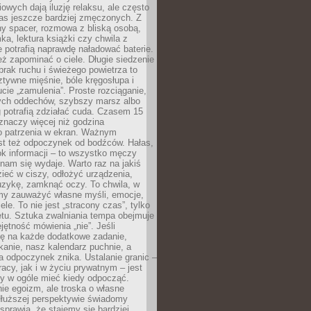
owych dają iluzję relaksu, ale często
nas jeszcze bardziej zmęczonych. Z
ny spacer, rozmowa z bliską osobą,
ka, lektura książki czy chwila z
 potrafią naprawdę naładować baterie.
ż zapominać o ciele. Długie siedzenie
 brak ruchu i świeżego powietrza to
ztywne mięśnie, bóle kręgosłupa i
cie „zamulenia”. Proste rozciąganie,
zych oddechów, szybszy marsz albo
ng potrafią zdziałać cuda. Czasem 15
znaczy więcej niż godzina
 patrzenia w ekran. Ważnym
st też odpoczynek od bodźców. Hałas,
łok informacji – to wszystko męczy
ż nam się wydaje. Warto raz na jakiś
ieć w ciszy, odłożyć urządzenia,
zykę, zamknąć oczy. To chwila, w
my zauważyć własne myśli, emocje,
ele. To nie jest „stracony czas”, tylko
tu. Sztuka zwalniania tempa obejmuje
jętność mówienia „nie”. Jeśli
ę na każde dodatkowe zadanie,
tkanie, nasz kalendarz puchnie, a
a odpoczynek znika. Ustalanie granic –
acy, jak i w życiu prywatnym – jest
by w ogóle mieć kiedy odpocząć.
ie egoizm, ale troska o własne
dłuższej perspektywie świadomy
prawia, że stajemy się bardziej