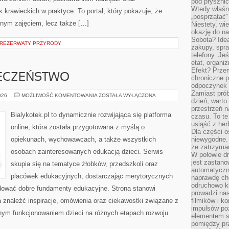
pod pryszni
Wtedy właśn
krawieckich w praktyce. To portal, który pokazuje, że
„posprzątać”
nnym zajęciem, lecz także […]
Niestety, wi
okazję do na
Sobota? Ide
 REZERWATY PRZYRODY
zakupy, spr
telefony. Je
etat, organi
Efekt? Przem
IECZEŃSTWO
chroniczne 
odpoczynek 
Zamiast pró
ZDROWIE
026
MOŻLIWOŚĆ KOMENTOWANIA
ZOSTAŁA WYŁĄCZONA
dzień, warto
I
BEZPIECZEŃSTWO
przestrzeń 
Bialykotek.pl to dynamicznie rozwijająca się platforma
czasu. To te
usiąść z her
online, która została przygotowana z myślą o
Dla części o
opiekunach, wychowawcach, a także wszystkich
niewygodne. 
że zatrzyma
osobach zainteresowanych edukacją dzieci. Serwis
W połowie dr
jest zastano
skupia się na tematyce żłobków, przedszkoli oraz
automatyczn
placówek edukacyjnych, dostarczając merytorycznych
naprawdę ch
odruchowo 
udować dobre fundamenty edukacyjne. Strona stanowi
prowadzi na
a znaleźć inspiracje, omówienia oraz ciekawostki związane z
filmików i 
impulsów po
nym funkcjonowaniem dzieci na różnych etapach rozwoju.
elementem sz
pomiędzy pr