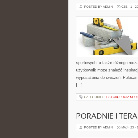
POSTED BY ADMIN
CZE - 1 - 2
sportowych, a także różnego rodzaj
użytkownik może znaleźć inspira
wyposażenia do ćwiczeń. Polecam T
[…]
CATEGORIES:
PSYCHOLOGIA SPO
PORADNIE I TERA
POSTED BY ADMIN
MAJ - 23 -