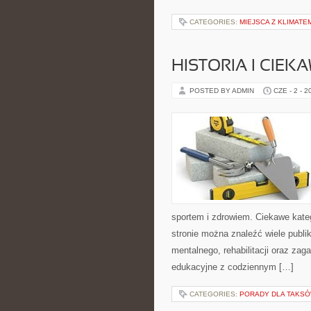
CATEGORIES:
MIEJSCA Z KLIMATE
HISTORIA I CIEK
POSTED BY ADMIN
CZE - 2 - 2
sportem i zdrowiem. Ciekawe kategor
stronie można znaleźć wiele publ
mentalnego, rehabilitacji oraz zag
edukacyjne z codziennym […]
CATEGORIES:
PORADY DLA TAKS