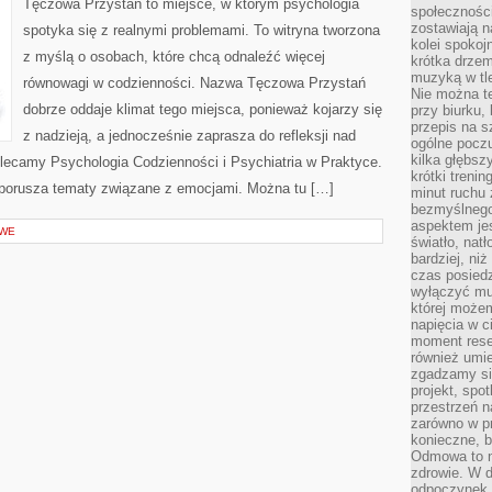
Tęczowa Przystań to miejsce, w którym psychologia
społeczności
zostawiają 
spotyka się z realnymi problemami. To witryna tworzona
kolei spokoj
z myślą o osobach, które chcą odnaleźć więcej
krótka drzem
muzyką w tle
równowagi w codzienności. Nazwa Tęczowa Przystań
Nie można te
dobrze oddaje klimat tego miejsca, ponieważ kojarzy się
przy biurku,
przepis na s
z nadzieją, a jednocześnie zaprasza do refleksji nad
ogólne poczu
kilka głębs
olecamy Psychologia Codzienności i Psychiatria w Praktyce.
krótki treni
 porusza tematy związane z emocjami. Można tu […]
minut ruchu 
bezmyślnego
aspektem je
OWE
światło, nat
bardziej, ni
czas posiedz
wyłączyć mu
której może
napięcia w ci
moment rese
również umie
zgadzamy si
projekt, spo
przestrzeń n
zarówno w pr
konieczne, 
Odmowa to n
zdrowie. W 
odpoczynek s