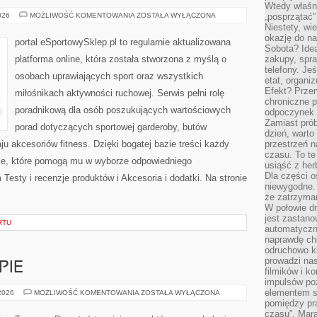
Wtedy właśn
AKCESORIA
026
MOŻLIWOŚĆ KOMENTOWANIA
ZOSTAŁA WYŁĄCZONA
„posprzątać”
I
Niestety, wi
DODATKI
okazję do na
portal eSportowySklep.pl to regularnie aktualizowana
Sobota? Ide
platforma online, która została stworzona z myślą o
zakupy, spr
telefony. Je
osobach uprawiających sport oraz wszystkich
etat, organi
Efekt? Przem
miłośnikach aktywności ruchowej. Serwis pełni rolę
chroniczne 
poradnikową dla osób poszukujących wartościowych
odpoczynek 
Zamiast pró
porad dotyczących sportowej garderoby, butów
dzień, warto
u akcesoriów fitness. Dzięki bogatej bazie treści każdy
przestrzeń 
czasu. To te
cje, które pomogą mu w wyborze odpowiedniego
usiąść z her
Dla części o
esty i recenzje produktów i Akcesoria i dodatki. Na stronie
niewygodne. 
że zatrzyma
W połowie dr
jest zastano
RTU
automatyczn
naprawdę ch
odruchowo 
prowadzi na
PIE
filmików i 
impulsów po
elementem sz
PORADNIE
 2026
MOŻLIWOŚĆ KOMENTOWANIA
ZOSTAŁA WYŁĄCZONA
I
pomiędzy pr
TERAPIE
czasu”. Mara