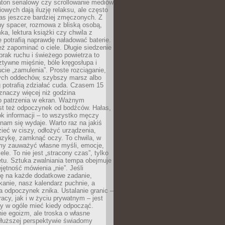
ton serialowy czy scrollowanie mediów
owych dają iluzję relaksu, ale często
nas jeszcze bardziej zmęczonych. Z
ny spacer, rozmowa z bliską osobą,
ka, lektura książki czy chwila z
 potrafią naprawdę naładować baterie.
ż zapominać o ciele. Długie siedzenie
 brak ruchu i świeżego powietrza to
ztywne mięśnie, bóle kręgosłupa i
cie „zamulenia”. Proste rozciąganie,
zych oddechów, szybszy marsz albo
ng potrafią zdziałać cuda. Czasem 15
znaczy więcej niż godzina
 patrzenia w ekran. Ważnym
st też odpoczynek od bodźców. Hałas,
łok informacji – to wszystko męczy
ż nam się wydaje. Warto raz na jakiś
ieć w ciszy, odłożyć urządzenia,
zykę, zamknąć oczy. To chwila, w
my zauważyć własne myśli, emocje,
ele. To nie jest „stracony czas”, tylko
tu. Sztuka zwalniania tempa obejmuje
jętność mówienia „nie”. Jeśli
ę na każde dodatkowe zadanie,
tkanie, nasz kalendarz puchnie, a
a odpoczynek znika. Ustalanie granic –
acy, jak i w życiu prywatnym – jest
by w ogóle mieć kiedy odpocząć.
ie egoizm, ale troska o własne
dłuższej perspektywie świadomy