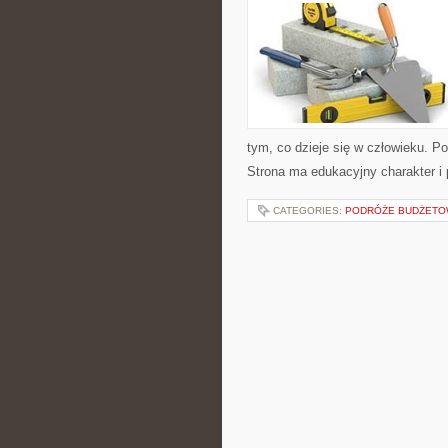
tym, co dzieje się w człowieku. P
Strona ma edukacyjny charakter i
CATEGORIES:
PODRÓŻE BUDŻET