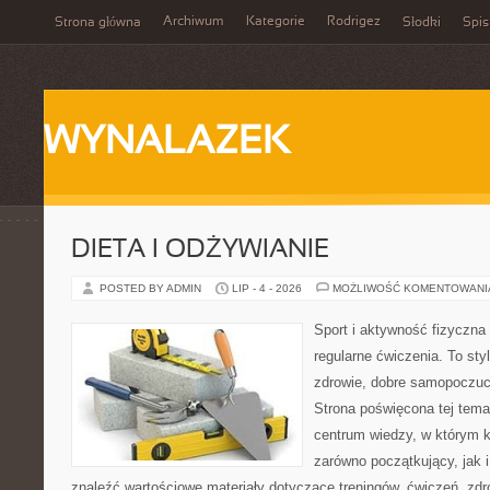
Archiwum
Kategorie
Rodrigez
Strona główna
Słodki
Spis
WYNALAZEK
DIETA I ODŻYWIANIE
POSTED BY ADMIN
LIP - 4 - 2026
MOŻLIWOŚĆ KOMENTOWAN
Sport i aktywność fizyczna 
regularne ćwiczenia. To sty
zdrowie, dobre samopoczuci
Strona poświęcona tej tem
centrum wiedzy, w którym k
zarówno początkujący, jak
znaleźć wartościowe materiały dotyczące treningów, ćwiczeń, zdr