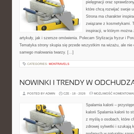
pielęgnacji oraz sprawdzo
które chcą rozwijać swoje 
Strona ma charakter inspira
związane z kosmetykami. T
inspiracji, w którym można
artykuły, jak i szersze omówienia. Polecam Stylizacja fryzur i Pora
Tematyka strony skupia się przede wszystkim na wizażu, ale nie 
samego malowania twarzy. […]
CATEGORIES:
MONTRAVELS
NOWINKI I TRENDY W ODCHUDZ
POSTED BY ADMIN
CZE - 18 - 2026
MOŻLIWOŚĆ KOMENTOWA
Spalarnia kalorii – przystę
kalorii Spalarnia kalorii to
z myślą o osobach, które 
zdrowej sylwetki i szukają 
podanych w naturalny sposó