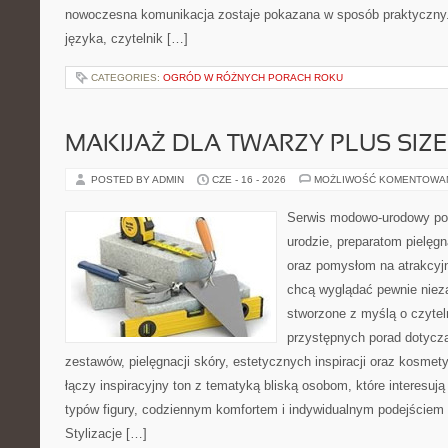
nowoczesna komunikacja zostaje pokazana w sposób praktyczny
języka, czytelnik […]
CATEGORIES:
OGRÓD W RÓŻNYCH PORACH ROKU
MAKIJAŻ DLA TWARZY PLUS SIZE
POSTED BY ADMIN
CZE - 16 - 2026
MOŻLIWOŚĆ KOMENTOWA
Serwis modowo-urodowy po
urodzie, preparatom pielęg
oraz pomysłom na atrakcyjn
chcą wyglądać pewnie nieza
stworzone z myślą o czytel
przystępnych porad dotyc
zestawów, pielęgnacji skóry, estetycznych inspiracji oraz kosme
łączy inspiracyjny ton z tematyką bliską osobom, które interesują
typów figury, codziennym komfortem i indywidualnym podejściem
Stylizacje […]