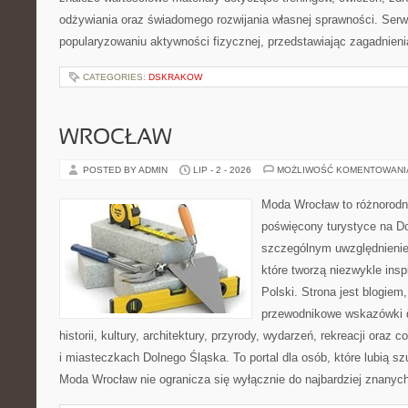
odżywiania oraz świadomego rozwijania własnej sprawności. Serwi
popularyzowaniu aktywności fizycznej, przedstawiając zagadnien
CATEGORIES:
DSKRAKOW
WROCŁAW
POSTED BY ADMIN
LIP - 2 - 2026
MOŻLIWOŚĆ KOMENTOWAN
Moda Wrocław to różnorodn
poświęcony turystyce na D
szczególnym uwzględnienie
które tworzą niezwykle insp
Polski. Strona jest blogie
przewodnikowe wskazówki 
historii, kultury, architektury, przyrody, wydarzeń, rekreacji oraz
i miasteczkach Dolnego Śląska. To portal dla osób, które lubią s
Moda Wrocław nie ogranicza się wyłącznie do najbardziej znanyc