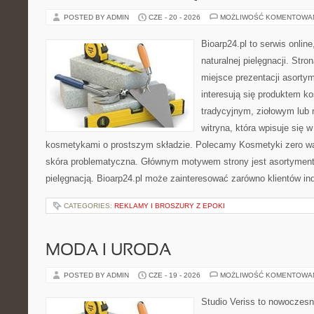
POSTED BY ADMIN
CZE - 20 - 2026
MOŻLIWOŚĆ KOMENTOWA
Bioarp24.pl to serwis online
naturalnej pielęgnacji. Str
miejsce prezentacji asortym
interesują się produktem k
tradycyjnym, ziołowym lub 
witryna, która wpisuje się 
kosmetykami o prostszym składzie. Polecamy Kosmetyki zero wa
skóra problematyczna. Głównym motywem strony jest asortyment 
pielęgnacją. Bioarp24.pl może zainteresować zarówno klientów in
CATEGORIES:
REKLAMY I BROSZURY Z EPOKI
MODA I URODA
POSTED BY ADMIN
CZE - 19 - 2026
MOŻLIWOŚĆ KOMENTOWA
Studio Veriss to nowoczes