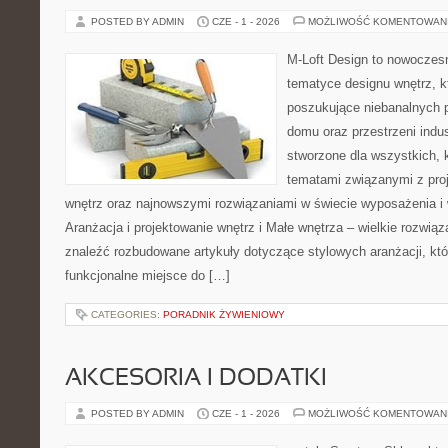
POSTED BY ADMIN
CZE - 1 - 2026
MOŻLIWOŚĆ KOMENTOWAN
M-Loft Design to nowoczes
tematyce designu wnętrz, kt
poszukujące niebanalnych 
domu oraz przestrzeni indus
stworzone dla wszystkich, k
tematami związanymi z pro
wnętrz oraz najnowszymi rozwiązaniami w świecie wyposażenia i 
Aranżacja i projektowanie wnętrz i Małe wnętrza – wielkie rozwią
znaleźć rozbudowane artykuły dotyczące stylowych aranżacji, kt
funkcjonalne miejsce do […]
CATEGORIES:
PORADNIK ŻYWIENIOWY
AKCESORIA I DODATKI
POSTED BY ADMIN
CZE - 1 - 2026
MOŻLIWOŚĆ KOMENTOWAN