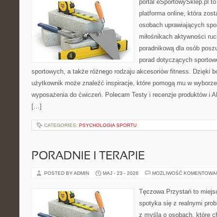
portal eSportowySklep.pl to
platforma online, która zos
osobach uprawiających spor
miłośnikach aktywności ruch
poradnikową dla osób posz
porad dotyczących sportowe
sportowych, a także różnego rodzaju akcesoriów fitness. Dzięki b
użytkownik może znaleźć inspiracje, które pomogą mu w wyborz
wyposażenia do ćwiczeń. Polecam Testy i recenzje produktów i Akc
[…]
CATEGORIES:
PSYCHOLOGIA SPORTU
PORADNIE I TERAPIE
POSTED BY ADMIN
MAJ - 23 - 2026
MOŻLIWOŚĆ KOMENTOWA
Tęczowa Przystań to miejs
spotyka się z realnymi pro
z myślą o osobach, które c