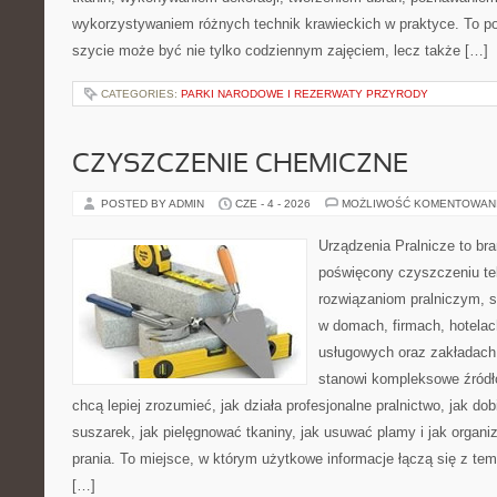
wykorzystywaniem różnych technik krawieckich w praktyce. To por
szycie może być nie tylko codziennym zajęciem, lecz także […]
CATEGORIES:
PARKI NARODOWE I REZERWATY PRZYRODY
CZYSZCZENIE CHEMICZNE
POSTED BY ADMIN
CZE - 4 - 2026
MOŻLIWOŚĆ KOMENTOWAN
Urządzenia Pralnicze to br
poświęcony czyszczeniu tek
rozwiązaniom pralniczym, 
w domach, firmach, hotelach
usługowych oraz zakładach
stanowi kompleksowe źródło
chcą lepiej zrozumieć, jak działa profesjonalne pralnictwo, jak dob
suszarek, jak pielęgnować tkaniny, jak usuwać plamy i jak organ
prania. To miejsce, w którym użytkowe informacje łączą się z tema
[…]