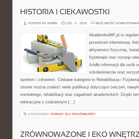
HISTORIA I CIEKAWOSTKI
POSTED BY ADMIN
CZE - 2 - 2026
MOŻLIWOŚĆ KOMENTOWAN
AkademikaWF.pl to regular
przestrzeń internetowa, któ
aktywności fizycznej, świa
fizjoterapii oraz rozwoju w
źródło informacji dla osób 
szkoleniowców oraz wszyst
sportem i zdrowiem. Ciekawe kategorie to Rehabilitacja i Fizjoterap
stronie można znaleźć wiele publikacji dotyczące ćwiczeń, nawy
mentalnego, rehabilitacji oraz zagadnień akademickich. Dzięki te
edukacyjne z codziennym […]
CATEGORIES:
PORADY DLA TAKSÓWKARZY
ZRÓWNOWAŻONE I EKO WNĘTR