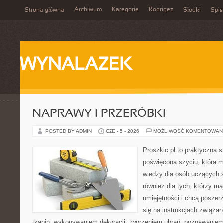
Archiwum
Kategorie
Rodrigez
Strona główna
Słodki
Spis
WYNALAZEK
NAPRAWY I PRZERÓBKI
POSTED BY ADMIN
CZE - 5 - 2026
MOŻLIWOŚĆ KOMENTOWAN
Proszkic.pl to praktyczna s
poświęcona szyciu, która 
wiedzy dla osób uczących s
również dla tych, którzy m
umiejętności i chcą poszer
się na instrukcjach związa
tkanin, wykonywaniem dekoracji, tworzeniem ubrań, poznawaniem