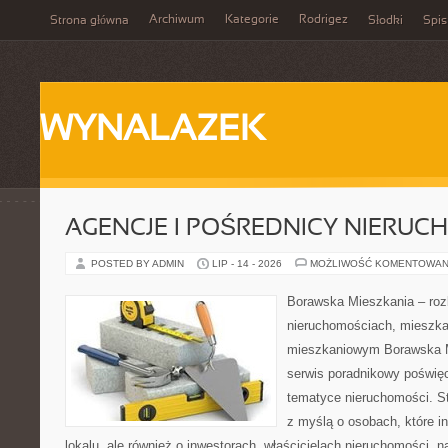
Archiwum
Kategorie
Rodrigez
Strona główna
Słodki
Spis
WYNALAZEK
AGENCJE I POŚREDNICY NIERUC
POSTED BY ADMIN
LIP - 14 - 2026
MOŻLIWOŚĆ KOMENTOWAN
Borawska Mieszkania – roz
nieruchomościach, mieszka
mieszkaniowym Borawska M
serwis poradnikowy poświę
tematyce nieruchomości. S
z myślą o osobach, które i
lokalu, ale również o inwestorach, właścicielach nieruchomości, 