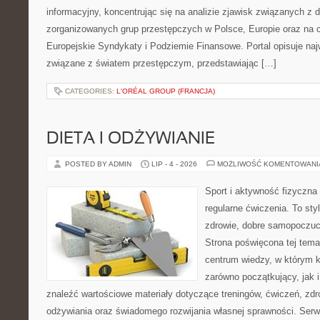
informacyjny, koncentrując się na analizie zjawisk związanych z d
zorganizowanych grup przestępczych w Polsce, Europie oraz na 
Europejskie Syndykaty i Podziemie Finansowe. Portal opisuje na
związane z światem przestępczym, przedstawiając […]
CATEGORIES:
L'ORÉAL GROUP (FRANCJA)
DIETA I ODŻYWIANIE
POSTED BY ADMIN
LIP - 4 - 2026
MOŻLIWOŚĆ KOMENTOWAN
Sport i aktywność fizyczna 
regularne ćwiczenia. To sty
zdrowie, dobre samopoczuci
Strona poświęcona tej tem
centrum wiedzy, w którym k
zarówno początkujący, jak
znaleźć wartościowe materiały dotyczące treningów, ćwiczeń, zdr
odżywiania oraz świadomego rozwijania własnej sprawności. Serwi