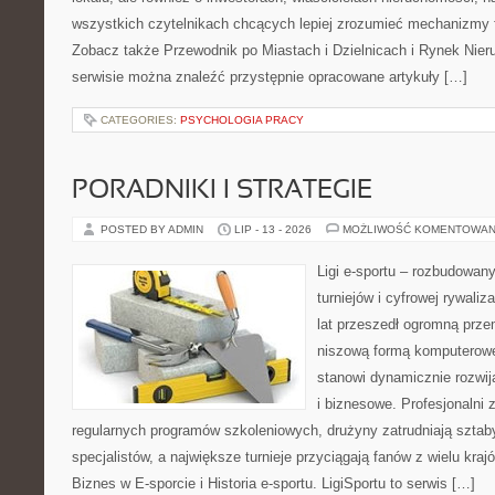
wszystkich czytelnikach chcących lepiej zrozumieć mechanizmy 
Zobacz także Przewodnik po Miastach i Dzielnicach i Rynek Nie
serwisie można znaleźć przystępnie opracowane artykuły […]
CATEGORIES:
PSYCHOLOGIA PRACY
PORADNIKI I STRATEGIE
POSTED BY ADMIN
LIP - 13 - 2026
MOŻLIWOŚĆ KOMENTOWAN
Ligi e-sportu – rozbudowany
turniejów i cyfrowej rywaliz
lat przeszedł ogromną prze
niszową formą komputerowej
stanowi dynamicznie rozwij
i biznesowe. Profesjonalni 
regularnych programów szkoleniowych, drużyny zatrudniają sztab
specjalistów, a największe turnieje przyciągają fanów z wielu kraj
Biznes w E-sporcie i Historia e-sportu. LigiSportu to serwis […]