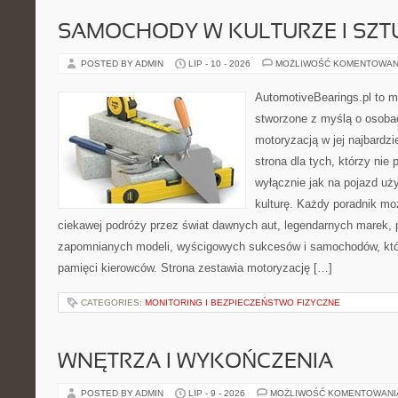
SAMOCHODY W KULTURZE I SZT
POSTED BY ADMIN
LIP - 10 - 2026
MOŻLIWOŚĆ KOMENTOWAN
AutomotiveBearings.pl to 
stworzone z myślą o osobac
motoryzacją w jej najbardz
strona dla tych, którzy nie
wyłącznie jak na pojazd uż
kulturę. Każdy poradnik mo
ciekawej podróży przez świat dawnych aut, legendarnych marek, 
zapomnianych modeli, wyścigowych sukcesów i samochodów, które
pamięci kierowców. Strona zestawia motoryzację […]
CATEGORIES:
MONITORING I BEZPIECZEŃSTWO FIZYCZNE
WNĘTRZA I WYKOŃCZENIA
POSTED BY ADMIN
LIP - 9 - 2026
MOŻLIWOŚĆ KOMENTOWAN