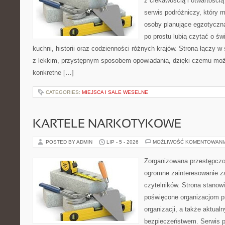
z ciekawością i otwartości
serwis podróżniczy, który 
osoby planujące egzotyczną 
po prostu lubią czytać o świ
kuchni, historii oraz codzienności różnych krajów. Strona łączy 
z lekkim, przystępnym sposobem opowiadania, dzięki czemu moż
konkretne […]
CATEGORIES:
MIEJSCA I SALE WESELNE
KARTELE NARKOTYKOWE
POSTED BY ADMIN
LIP - 5 - 2026
MOŻLIWOŚĆ KOMENTOWAN
Zorganizowana przestępczoś
ogromne zainteresowanie za
czytelników. Strona stanow
poświęcone organizacjom p
organizacji, a także aktu
bezpieczeństwem. Serwis p