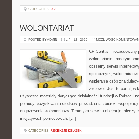
CATEGORIES:
UFA
WOLONTARIAT
POSTED BY ADMIN
LIP - 12 - 2026
MOŻLIWOŚĆ KOMENTOWAN
CP Caritas – rozbudowany p
wolontariacie i mądrym pom
obszerny serwis internetow
społecznym, wolontariatow
wspierania osób znajdującyc
życiowej. Jest to portal, 
użyteczne materiały dotyczące działalności fundacji w Polsce i n
pomocy, pozyskiwania środków, prowadzenia zbiórek, współpracy
angażowania wolontariuszy. Tematyka serwisu obejmuje między i
inicjatywach pomocowych, […]
CATEGORIES:
RECENZJE KSIĄŻEK