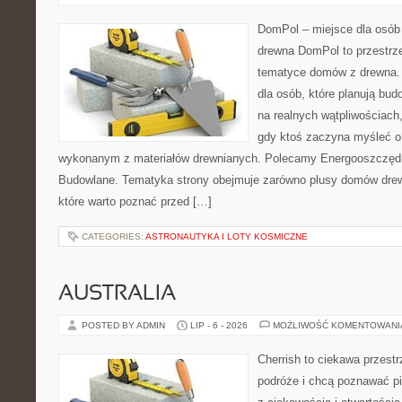
DomPol – miejsce dla osób
drewna DomPol to przestrz
tematyce domów z drewna. 
dla osób, które planują bu
na realnych wątpliwościach,
gdy ktoś zaczyna myśleć 
wykonanym z materiałów drewnianych. Polecamy Energooszczędno
Budowlane. Tematyka strony obejmuje zarówno plusy domów drewn
które warto poznać przed […]
CATEGORIES:
ASTRONAUTYKA I LOTY KOSMICZNE
AUSTRALIA
POSTED BY ADMIN
LIP - 6 - 2026
MOŻLIWOŚĆ KOMENTOWAN
Cherrish to ciekawa przestr
podróże i chcą poznawać pi