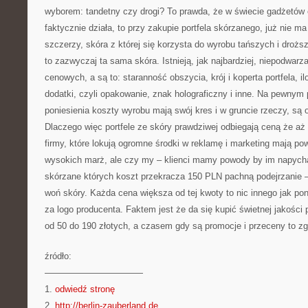
wyborem: tandetny czy drogi? To prawda, że w świecie gadżetów 
faktycznie działa, to przy zakupie portfela skórzanego, już nie 
szczerzy, skóra z której się korzysta do wyrobu tańszych i droższy
to zazwyczaj ta sama skóra. Istnieją, jak najbardziej, niepodwarz
cenowych, a są to: staranność obszycia, krój i koperta portfela, i
dodatki, czyli opakowanie, znak holograficzny i inne. Na pewnym
poniesienia koszty wyrobu mają swój kres i w gruncie rzeczy, są
Dlaczego więc portfele ze skóry prawdziwej odbiegają ceną że aż
firmy, które lokują ogromne środki w reklamę i marketing mają p
wysokich marż, ale czy my – klienci mamy powody by im napycha
skórzane których koszt przekracza 150 PLN pachną podejrzanie –
woń skóry. Każda cena większa od tej kwoty to nic innego jak p
za logo producenta. Faktem jest że da się kupić świetnej jakości
od 50 do 190 złotych, a czasem gdy są promocje i przeceny to zgo
źródło:
———————————
1.
odwiedź stronę
2.
http://berlin-zauberland.de