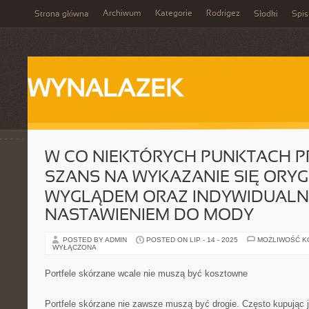
Archiwum
Kategorie
Rodrigez
Strona główna
Słodki
Spis
WYNALAZEK
W CO NIEKTÓRYCH PUNKTACH P
SZANS NA WYKAZANIE SIĘ ORY
WYGLĄDEM ORAZ INDYWIDUAL
NASTAWIENIEM DO MODY
POSTED BY ADMIN
POSTED ON LIP - 14 - 2025
MOŻLIWOŚĆ 
WYŁĄCZONA
Portfele skórzane wcale nie muszą być kosztowne
Portfele skórzane nie zawsze muszą być drogie. Często kupując j