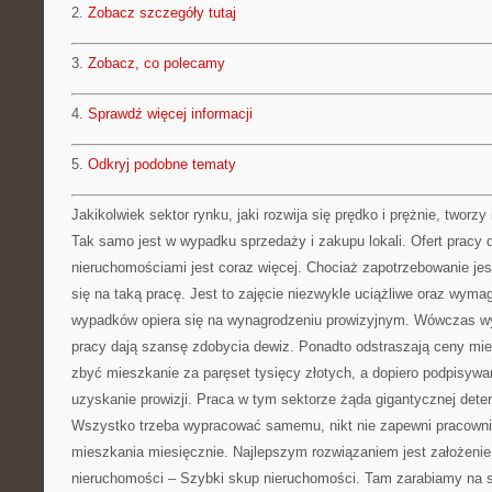
2.
Zobacz szczegóły tutaj
3.
Zobacz, co polecamy
4.
Sprawdź więcej informacji
5.
Odkryj podobne tematy
Jakikolwiek sektor rynku, jaki rozwija się prędko i prężnie, tworz
Tak samo jest w wypadku sprzedaży i zakupu lokali. Ofert pracy 
nieruchomościami jest coraz więcej. Chociaż zapotrzebowanie jest
się na taką pracę. Jest to zajęcie niezwykle uciążliwe oraz wym
wypadków opiera się na wynagrodzeniu prowizyjnym. Wówczas w
pracy dają szansę zdobycia dewiz. Ponadto odstraszają ceny miesz
zbyć mieszkanie za paręset tysięcy złotych, a dopiero podpisyw
uzyskanie prowizji. Praca w tym sektorze żąda gigantycznej dete
Wszystko trzeba wypracować samemu, nikt nie zapewni pracowni
mieszkania miesięcznie. Najlepszym rozwiązaniem jest założenie
nieruchomości – Szybki skup nieruchomości. Tam zarabiamy na si