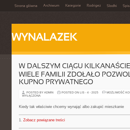
Archiwum
Kategorie
Rodrigez
Strona główna
Słodki
Spis
WYNALAZEK
W DALSZYM CIĄGU KILKANAŚCIE
WIELE FAMILII ZDOŁAŁO POZWOL
KUPNO PRYWATNEGO
POSTED BY ADMIN
POSTED ON LIS - 4 - 2025
MOŻLIWOŚĆ K
WYŁĄCZONA
Kiedy tak właściwie chcemy wynająć albo zakupić mieszkanie
1.
Zobacz powiązane treści