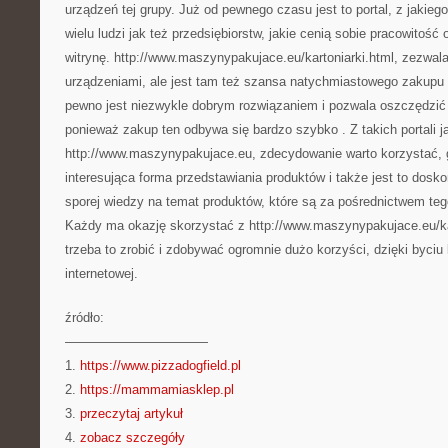
urządzeń tej grupy. Już od pewnego czasu jest to portal, z jakieg
wielu ludzi jak też przedsiębiorstw, jakie cenią sobie pracowitość 
witrynę. http://www.maszynypakujace.eu/kartoniarki.html, zezwala
urządzeniami, ale jest tam też szansa natychmiastowego zakupu
pewno jest niezwykle dobrym rozwiązaniem i pozwala oszczędzić
ponieważ zakup ten odbywa się bardzo szybko . Z takich portali j
http://www.maszynypakujace.eu, zdecydowanie warto korzystać, g
interesująca forma przedstawiania produktów i także jest to dos
sporej wiedzy na temat produktów, które są za pośrednictwem teg
Każdy ma okazję skorzystać z http://www.maszynypakujace.eu/kar
trzeba to zrobić i zdobywać ogromnie dużo korzyści, dzięki byciu 
internetowej.
źródło:
———————————
1.
https://www.pizzadogfield.pl
2.
https://mammamiasklep.pl
3.
przeczytaj artykuł
4.
zobacz szczegóły