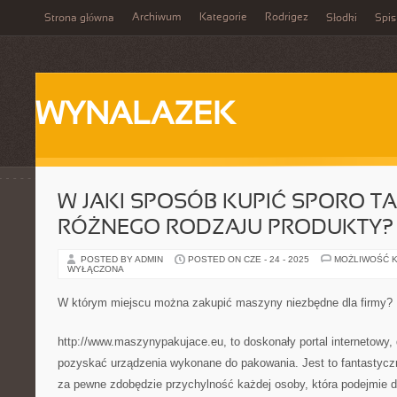
Archiwum
Kategorie
Rodrigez
Strona główna
Słodki
Spis
WYNALAZEK
W JAKI SPOSÓB KUPIĆ SPORO TA
RÓŻNEGO RODZAJU PRODUKTY?
POSTED BY ADMIN
POSTED ON CZE - 24 - 2025
MOŻLIWOŚĆ 
WYŁĄCZONA
W którym miejscu można zakupić maszyny niezbędne dla firmy?
http://www.maszynypakujace.eu, to doskonały portal internetowy, 
pozyskać urządzenia wykonane do pakowania. Jest to fantastyczna
za pewne zdobędzie przychylność każdej osoby, która podejmie d