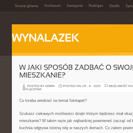
Archiwum
Kategorie
Rodrigez
Strona główna
Słodki
Spis
WYNALAZEK
W JAKI SPOSÓB ZADBAĆ O SWOJ
MIESZKANIE?
POSTED BY ADMIN
POSTED ON LIP - 6 - 2025
MOŻLIWOŚĆ K
WYŁĄCZONA
Co trzeba wiedzieć na temat fototapet?
Szukasz ciekawych możliwości dzięki którym będziesz miał okaz
mieszkanie? W takim razie jak najbardziej powinieneś zacząć od 
kuchnia odgrywa istotną rolę w naszych domach. Co zatem powinn