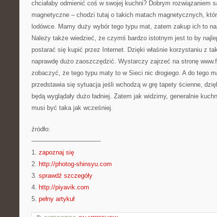
chciałaby odmienić coś w swojej kuchni? Dobrym rozwiązaniem 
magnetyczne – chodzi tutaj o takich matach magnetycznych, któ
lodówce. Mamy duży wybór tego typu mat, zatem zakup ich to na
Należy także wiedzieć, że czymś bardzo istotnym jest to by naj
postarać się kupić przez Internet. Dzięki właśnie korzystaniu z 
naprawdę dużo zaoszczędzić. Wystarczy zajrzeć na stronę www.f
zobaczyć, że tego typu maty to w Sieci nic drogiego. A do tego
przedstawia się sytuacja jeśli wchodzą w grę tapety ścienne, dzię
będą wyglądały dużo ładniej. Zatem jak widzimy, generalnie kuc
musi być taka jak wcześniej.
źródło:
———————————
1.
zapoznaj się
2.
http://photog-shinsyu.com
3.
sprawdź szczegóły
4.
http://piyavik.com
5.
pełny artykuł