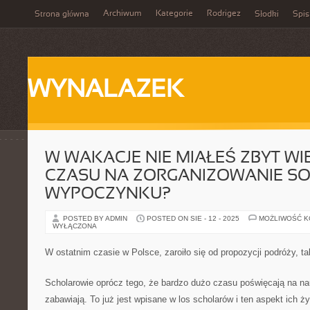
Archiwum
Kategorie
Rodrigez
Strona główna
Słodki
Spis
WYNALAZEK
W WAKACJE NIE MIAŁEŚ ZBYT W
CZASU NA ZORGANIZOWANIE SO
WYPOCZYNKU?
POSTED BY ADMIN
POSTED ON SIE - 12 - 2025
MOŻLIWOŚĆ 
WYŁĄCZONA
W ostatnim czasie w Polsce, zaroiło się od propozycji podróży, t
Scholarowie oprócz tego, że bardzo dużo czasu poświęcają na nau
zabawiają. To już jest wpisane w los scholarów i ten aspekt ich ż