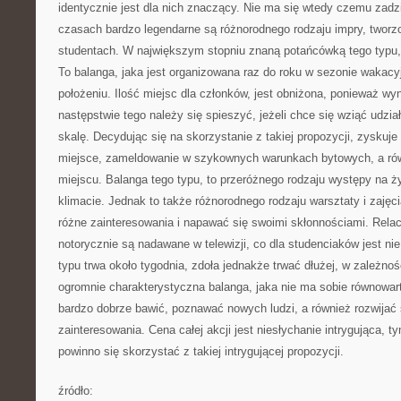
identycznie jest dla nich znaczący. Nie ma się wtedy czemu zadz
czasach bardzo legendarne są różnorodnego rodzaju impry, tworz
studentach. W największym stopniu znaną potańcówką tego typu,
To balanga, jaka jest organizowana raz do roku w sezonie waka
położeniu. Ilość miejsc dla członków, jest obniżona, ponieważ wy
następstwie tego należy się spieszyć, jeżeli chce się wziąć udzia
skalę. Decydując się na skorzystanie z takiej propozycji, zyskuj
miejsce, zameldowanie w szykownych warunkach bytowych, a równ
miejscu. Balanga tego typu, to przeróżnego rodzaju występy na 
klimacie. Jednak to także różnorodnego rodzaju warsztaty i zajęci
różne zainteresowania i napawać się swoimi skłonnościami. Rela
notorycznie są nadawane w telewizji, co dla studenciaków jest nie
typu trwa około tygodnia, zdoła jednakże trwać dłużej, w zależnoś
ogromnie charakterystyczna balanga, jaka nie ma sobie równowar
bardzo dobrze bawić, poznawać nowych ludzi, a również rozwijać
zainteresowania. Cena całej akcji jest niesłychanie intrygująca, t
powinno się skorzystać z takiej intrygującej propozycji.
źródło: