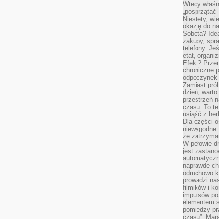
Wtedy właśn
„posprzątać”
Niestety, wi
okazję do na
Sobota? Ide
zakupy, spr
telefony. Je
etat, organi
Efekt? Przem
chroniczne 
odpoczynek 
Zamiast pró
dzień, warto
przestrzeń 
czasu. To te
usiąść z her
Dla części o
niewygodne. 
że zatrzyma
W połowie dr
jest zastano
automatyczn
naprawdę ch
odruchowo 
prowadzi na
filmików i 
impulsów po
elementem sz
pomiędzy pr
czasu”. Mara