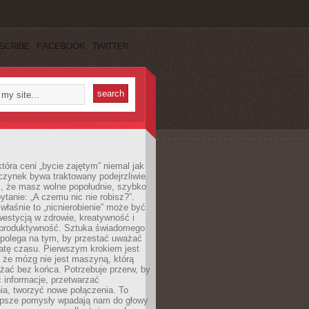
SCRIBE
FACEBOOK
TWITTER
która ceni „bycie zajętym” niemal jak
zynek bywa traktowany podejrzliwie.
z, że masz wolne popołudnie, szybko
pytanie: „A czemu nic nie robisz?”.
łaśnie to „nicnierobienie” może być
westycją w zdrowie, kreatywność i
 produktywność. Sztuka świadomego
polega na tym, by przestać uważać
atę czasu. Pierwszym krokiem jest
 że mózg nie jest maszyną, którą
żać bez końca. Potrzebuje przerw, by
 informacje, przetwarzać
ia, tworzyć nowe połączenia. To
lepsze pomysły wpadają nam do głowy