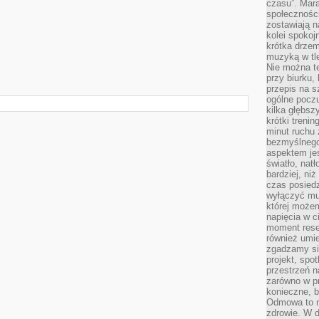
czasu”. Mara
społeczności
zostawiają 
kolei spokoj
krótka drzem
muzyką w tle
Nie można te
przy biurku,
przepis na s
ogólne poczu
kilka głębs
krótki treni
minut ruchu 
bezmyślnego
aspektem je
światło, nat
bardziej, ni
czas posiedz
wyłączyć mu
której może
napięcia w ci
moment rese
również umie
zgadzamy si
projekt, spo
przestrzeń n
zarówno w pr
konieczne, 
Odmowa to n
zdrowie. W 