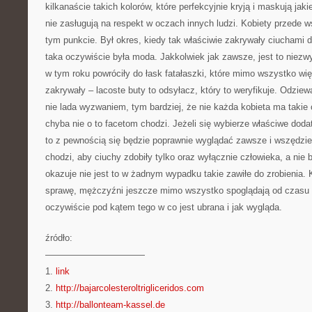
kilkanaście takich kolorów, które perfekcyjnie kryją i maskują jak
nie zasługują na respekt w oczach innych ludzi. Kobiety przede
tym punkcie. Był okres, kiedy tak właściwie zakrywały ciuchami
taka oczywiście była moda. Jakkolwiek jak zawsze, jest to niezw
w tym roku powróciły do łask fatałaszki, które mimo wszystko wię
zakrywały – lacoste buty to odsyłacz, który to weryfikuje. Odzie
nie lada wyzwaniem, tym bardziej, że nie każda kobieta ma takie 
chyba nie o to facetom chodzi. Jeżeli się wybierze właściwe dodat
to z pewnością się będzie poprawnie wyglądać zawsze i wszędzie
chodzi, aby ciuchy zdobiły tylko oraz wyłącznie człowieka, a nie 
okazuje nie jest to w żadnym wypadku takie zawiłe do zrobienia. 
sprawę, mężczyźni jeszcze mimo wszystko spoglądają od czasu 
oczywiście pod kątem tego w co jest ubrana i jak wygląda.
źródło:
———————————
1.
link
2.
http://bajarcolesteroltrigliceridos.com
3.
http://ballonteam-kassel.de