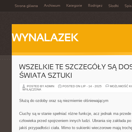
Archiwum
Kategorie
Rodrigez
Strona główna
Słodki
Spis
WYNALAZEK
WSZELKIE TE SZCZEGÓŁY SĄ DO
ŚWIATA SZTUKI
POSTED BY ADMIN
POSTED ON LIP - 14 - 2025
MOŻLIWOŚĆ 
WYŁĄCZONA
Służą do ozdoby oraz są niezmiernie olśniewającym
Ciuchy są w stanie spełniać różne funkcje, acz jednak ma przede 
człowieka przed spojrzeniem innych ludzi. Ubrania się zakłada po 
jakiś przypadłości ciała. Mimo to sukienki wieczorowe mają troch